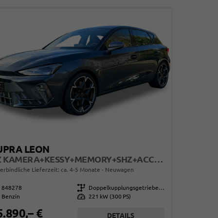
UPRA LEON
VZ KAMERA+KESSY+MEMORY+SHZ+ACC+PDC+LED+19" ALU
erbindliche Lieferzeit: ca. 4-5 Monate
Neuwagen
848278
Getriebe
Doppelkupplungsgetriebe (DSG)
Benzin
Leistung
221 kW (300 PS)
5.890,– €
DETAILS