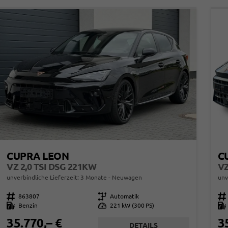
CUPRA LEON
C
VZ 2,0 TSI DSG 221KW
unverbindliche Lieferzeit:
3 Monate
Neuwagen
unv
Fahrzeugnr.
863807
Getriebe
Automatik
Fahrzeugnr.
Kraftstoff
Benzin
Leistung
221 kW (300 PS)
Kraftstoff
35.770,– €
3
DETAILS