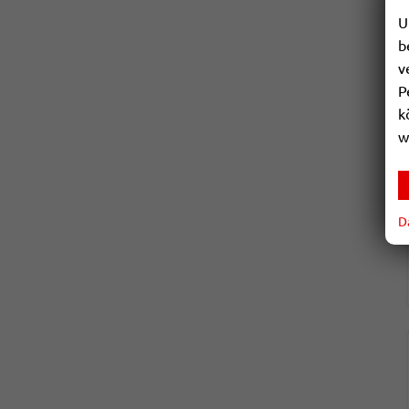
U
b
v
P
k
w
D