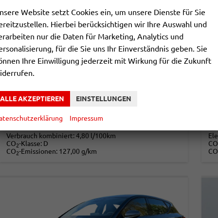
nsere Website setzt Cookies ein, um unsere Dienste für Sie
ereitzustellen. Hierbei berücksichtigen wir Ihre Auswahl und
erarbeiten nur die Daten für Marketing, Analytics und
CUPRA LEON
C
ersonalisierung, für die Sie uns Ihr Einverständnis geben. Sie
2,0 TDI DSG 110KW 5 JAHRE MJ27
önnen Ihre Einwilligung jederzeit mit Wirkung für die Zukunft
unverbindliche Lieferzeit:
3 Monate
Neuwagen
unv
iderrufen.
Fahrzeugnr.
858058
Getriebe
Automatik
Fahrzeugnr.
Kraftstoff
Diesel
Leistung
110 kW (150 PS)
Kraftstoff
ALLE AKZEPTIEREN
EINSTELLUNGEN
3
32.090,– €
DETAILS
atenschutzerklärung
Impressum
incl
incl. 19% MwSt.
Ve
Verbrauch kombiniert:
4,80 l/100km
Ele
CO
-Klasse:
D
CO
2
CO
-Emissionen:
127,00 g/km
CO
2