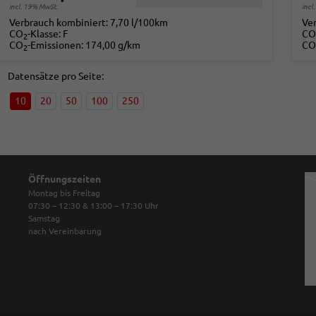
incl. 19% MwSt.
incl
Verbrauch kombiniert:
7,70 l/100km
Ve
CO
-Klasse:
F
CO
2
CO
-Emissionen:
174,00 g/km
CO
2
Datensätze pro Seite:
10
20
50
100
250
Öffnungszeiten
Montag bis Freitag
07:30 – 12:30 & 13:00 – 17:30
Uhr
Samstag
nach Vereinbarung