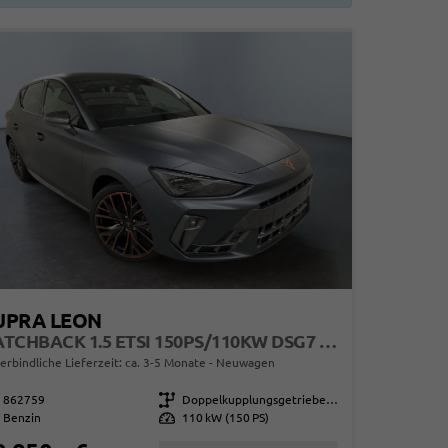
UPRA LEON
HATCHBACK 1.5 ETSI 150PS/110KW DSG7 2026
erbindliche Lieferzeit: ca. 3-5 Monate
Neuwagen
862759
Getriebe
Doppelkupplungsgetriebe (DSG)
Benzin
Leistung
110 kW (150 PS)