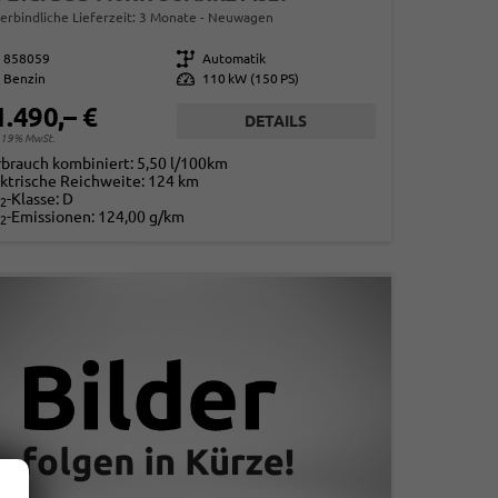
erbindliche Lieferzeit:
3 Monate
Neuwagen
858059
Getriebe
Automatik
Benzin
Leistung
110 kW (150 PS)
1.490,– €
DETAILS
. 19% MwSt.
rbrauch kombiniert:
5,50 l/100km
ktrische Reichweite:
124 km
-Klasse:
D
2
-Emissionen:
124,00 g/km
2