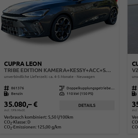
CUPRA LEON
C
TRIBE EDITION KAMERA+KESSY+ACC+SHZ+LED+19" ALU+FULL LINK+PDC
VZ
unverbindliche Lieferzeit: ca. 4-5 Monate
Neuwagen
unv
Fahrzeugnr.
861376
Getriebe
Doppelkupplungsgetriebe (DSG)
Fahrzeugnr.
Kraftstoff
Benzin
Leistung
110 kW (150 PS)
Kraftstoff
35.080,– €
3
DETAILS
incl. 19% MwSt.
incl
Verbrauch kombiniert:
5,50 l/100km
Ve
CO
-Klasse:
D
CO
2
CO
-Emissionen:
125,00 g/km
CO
2