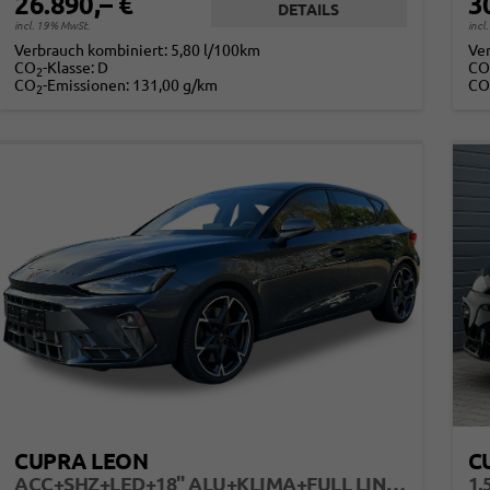
26.890,– €
3
DETAILS
incl. 19% MwSt.
incl
Verbrauch kombiniert:
5,80 l/100km
Ve
CO
-Klasse:
D
CO
2
CO
-Emissionen:
131,00 g/km
CO
2
CUPRA LEON
C
ACC+SHZ+LED+18" ALU+KLIMA+FULL LINK+PDC
1,