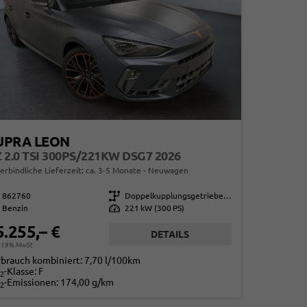
UPRA LEON
 2.0 TSI 300PS/221KW DSG7 2026
erbindliche Lieferzeit: ca. 3-5 Monate
Neuwagen
862760
Getriebe
Doppelkupplungsgetriebe (DSG)
Benzin
Leistung
221 kW (300 PS)
5.255,– €
DETAILS
. 19% MwSt.
rbrauch kombiniert:
7,70 l/100km
-Klasse:
F
2
-Emissionen:
174,00 g/km
2