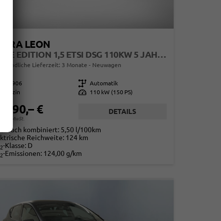
UPRA LEON
TRIBE EDITION 1,5 ETSI DSG 110KW 5 JAHRE MJ27
erbindliche Lieferzeit:
3 Monate
Neuwagen
862906
Getriebe
Automatik
Benzin
Leistung
110 kW (150 PS)
4.190,– €
DETAILS
. 19% MwSt.
rbrauch kombiniert:
5,50 l/100km
ktrische Reichweite:
124 km
-Klasse:
D
2
-Emissionen:
124,00 g/km
2