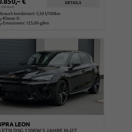
0.850,– €
DETAILS
. 19% MwSt.
rbrauch kombiniert:
5,50 l/100km
-Klasse:
D
2
-Emissionen:
125,00 g/km
2
UPRA LEON
5 ETSI DSG 110KW 5 JAHRE MJ27