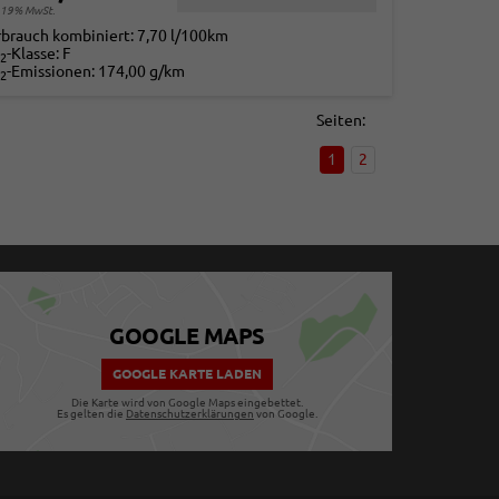
. 19% MwSt.
rbrauch kombiniert:
7,70 l/100km
-Klasse:
F
2
-Emissionen:
174,00 g/km
2
Seiten:
1
2
GOOGLE MAPS
GOOGLE KARTE LADEN
Die Karte wird von Google Maps eingebettet.
Es gelten die
Datenschutzerklärungen
von Google.