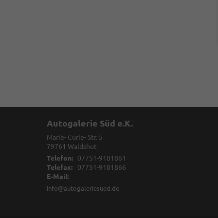
Autogalerie Süd e.K.
Marie- Curie- Str. 5
79761
Waldshut
Telefon:
07751-9181861
Telefax:
07751-9181866
E-Mail:
info@autogaleriesued.de