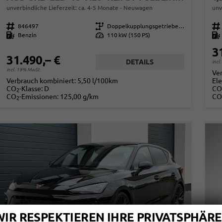
unverbindliche Lieferzeit: ca. 4-5 Monate
Neuwagen
unv
Fahrzeugnr.
846497
Getriebe
Doppelkupplungsgetriebe (DSG)
Fahrzeugnr.
Kraftstoff
Benzin
Leistung
110 kW (150 PS)
Kraftstoff
3
31.490,– €
DETAILS
incl
incl. 19% MwSt.
Ve
Verbrauch kombiniert:
5,50 l/100km
Ele
CO
-Klasse:
D
CO
2
CO
-Emissionen:
125,00 g/km
CO
2
WIR RESPEKTIEREN IHRE PRIVATSPHÄRE