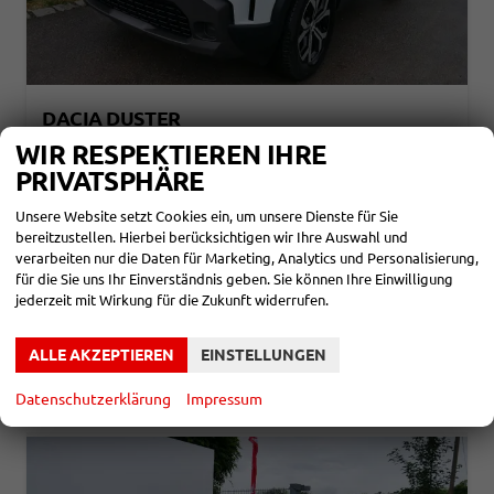
DACIA DUSTER
EXPRESSION TCE 130*SMARTLINK*TEMPOMAT*LED*PDC-KAMERA*SHZ*KLIMA*17-ZOLL
WIR RESPEKTIEREN IHRE
sofort lieferbar
Fahrzeug mit Tageszulassung
PRIVATSPHÄRE
Fahrzeugnr.
866091
Getriebe
Schaltgetriebe
Unsere Website setzt Cookies ein, um unsere Dienste für Sie
Kraftstoff
Benzin
Außenfarbe
Glacierweiß
bereitzustellen. Hierbei berücksichtigen wir Ihre Auswahl und
Leistung
96 kW (131 PS)
Kilometerstand
10 km
verarbeiten nur die Daten für Marketing, Analytics und Personalisierung,
01.01.2026
für die Sie uns Ihr Einverständnis geben. Sie können Ihre Einwilligung
23.890,– €
jederzeit mit Wirkung für die Zukunft widerrufen.
DETAILS
incl. 19% MwSt.
Verbrauch kombiniert:
6,30 l/100km
ALLE AKZEPTIEREN
EINSTELLUNGEN
CO
-Klasse:
D
2
CO
-Emissionen:
124,00 g/km
2
Datenschutzerklärung
Impressum