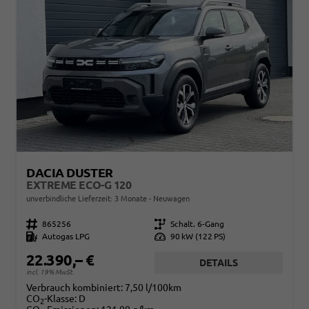
DACIA DUSTER
EXTREME ECO-G 120
unverbindliche Lieferzeit:
3 Monate
Neuwagen
Fahrzeugnr.
865256
Getriebe
Schalt. 6-Gang
Kraftstoff
Autogas LPG
Leistung
90 kW (122 PS)
22.390,– €
DETAILS
incl. 19% MwSt.
Verbrauch kombiniert:
7,50 l/100km
CO
-Klasse:
D
2