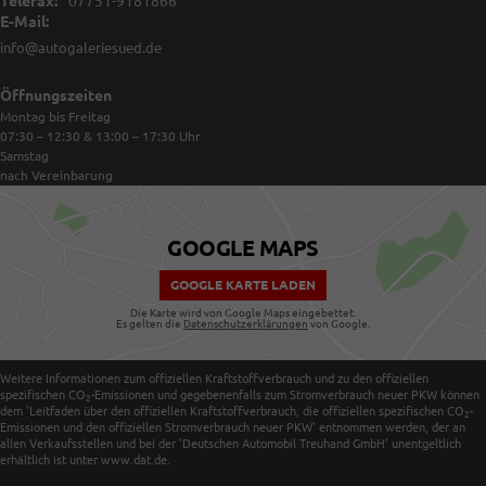
Telefax:
07751-9181866
E-Mail:
info@autogaleriesued.de
Öffnungszeiten
Montag bis Freitag
07:30 – 12:30 & 13:00 – 17:30
Uhr
Samstag
nach Vereinbarung
GOOGLE MAPS
GOOGLE KARTE LADEN
Die Karte wird von Google Maps eingebettet.
Es gelten die
Datenschutzerklärungen
von Google.
Weitere Informationen zum offiziellen Kraftstoffverbrauch und zu den offiziellen
spezifischen CO
-Emissionen und gegebenenfalls zum Stromverbrauch neuer PKW können
2
dem 'Leitfaden über den offiziellen Kraftstoffverbrauch, die offiziellen spezifischen CO
-
2
Emissionen und den offiziellen Stromverbrauch neuer PKW' entnommen werden, der an
allen Verkaufsstellen und bei der 'Deutschen Automobil Treuhand GmbH' unentgeltlich
erhältlich ist unter www.dat.de.