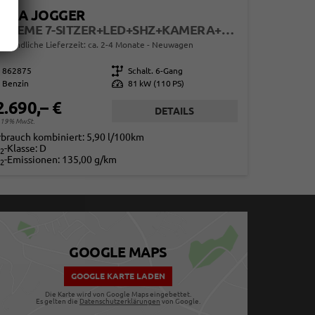
ACIA JOGGER
EXTREME 7-SITZER+LED+SHZ+KAMERA+DAB+ALU
erbindliche Lieferzeit: ca. 2-4 Monate
Neuwagen
862875
Getriebe
Schalt. 6-Gang
Benzin
Leistung
81 kW (110 PS)
2.690,– €
DETAILS
. 19% MwSt.
rbrauch kombiniert:
5,90 l/100km
-Klasse:
D
2
-Emissionen:
135,00 g/km
2
GOOGLE MAPS
GOOGLE KARTE LADEN
Die Karte wird von Google Maps eingebettet.
Es gelten die
Datenschutzerklärungen
von Google.