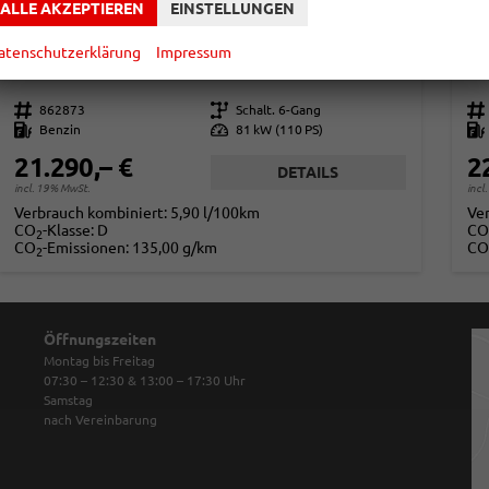
ALLE AKZEPTIEREN
EINSTELLUNGEN
DACIA JOGGER
D
EXPRESSION 7-SITZER+LED+SHZ+KAMERA+DAB
atenschutzerklärung
Impressum
unverbindliche Lieferzeit: ca. 2-4 Monate
Neuwagen
unv
Fahrzeugnr.
862873
Getriebe
Schalt. 6-Gang
Fahrzeugnr.
Kraftstoff
Benzin
Leistung
81 kW (110 PS)
Kraftstoff
21.290,– €
2
DETAILS
incl. 19% MwSt.
incl
Verbrauch kombiniert:
5,90 l/100km
Ve
CO
-Klasse:
D
CO
2
CO
-Emissionen:
135,00 g/km
CO
2
Öffnungszeiten
Montag bis Freitag
07:30 – 12:30 & 13:00 – 17:30
Uhr
Samstag
nach Vereinbarung