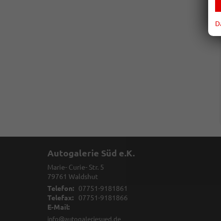
D
Autogalerie Süd e.K.
Marie- Curie- Str. 5
79761
Waldshut
Telefon:
07751-9181861
Telefax:
07751-9181866
E-Mail:
info@autogaleriesued.de