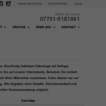
MEINE FAVORITEN
REGISTRIEREN
LOGIN
Rufen Sie uns an
07751-9181861
KT
SERVICE
ÜBER UNS
KONTAKT
, Kurzfristig lieferbare Fahrzeuge auf Anfrage.
en Sie auf unserer Internetseite, Benutzen Sie einfach
nach Ihren Wünschen zusammen, Fotos dienen nur zur
tung. Alle Angaben ohne Gewähr. Zwischenverkauf und
schen Serienausstattung möglich.
Getriebe