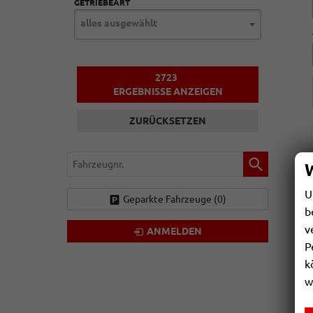
GETRIEBEART
alles ausgewählt
2723
ERGEBNISSE ANZEIGEN
ZURÜCKSETZEN
Fahrzeugnr.
U
Geparkte Fahrzeuge (
0
)
b
v
ANMELDEN
P
k
w