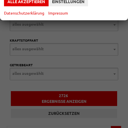
ALLE AKZEPTIEREN
EINSTELLUNGEN
Datenschutzerklärung
Impressum
MODELL
alles ausgewählt
KRAFTSTOFFART
alles ausgewählt
GETRIEBEART
alles ausgewählt
2726
ERGEBNISSE ANZEIGEN
ZURÜCKSETZEN