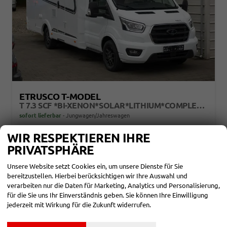
ETRUSCO T-MODEL
T 7.3 SCF *BI-XENON*SOLAR*LITHIUM*COMPLETE SELECTION*
sofort lieferbar
Jungwagen/Jahreswagen
Fahrzeugnr.
863479
Getriebe
Automatik
WIR RESPEKTIEREN IHRE
Kraftstoff
Diesel
Außenfarbe
Weiß
PRIVATSPHÄRE
Leistung
114 kW (155 PS)
Kilometerstand
5.000 km
01.12.2024
Unsere Website setzt Cookies ein, um unsere Dienste für Sie
bereitzustellen. Hierbei berücksichtigen wir Ihre Auswahl und
64.092,– €
DETAILS
verarbeiten nur die Daten für Marketing, Analytics und Personalisierung,
Differenzbesteuert
für die Sie uns Ihr Einverständnis geben. Sie können Ihre Einwilligung
jederzeit mit Wirkung für die Zukunft widerrufen.
MARKE
alles ausgewählt