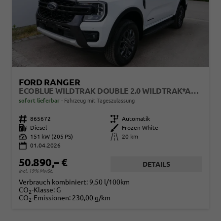
FORD RANGER
ECOBLUE WILDTRAK DOUBLE 2.0 WILDTRAK*AHK*NAVI*LED*PDC*KAMERA*TEMPOMAT*SHZ*KLIMA
sofort lieferbar
Fahrzeug mit Tageszulassung
Fahrzeugnr.
865672
Getriebe
Automatik
Kraftstoff
Diesel
Außenfarbe
Frozen White
Leistung
151 kW (205 PS)
Kilometerstand
20 km
01.04.2026
50.890,– €
DETAILS
incl. 19% MwSt.
Verbrauch kombiniert:
9,50 l/100km
CO
-Klasse:
G
2
CO
-Emissionen:
230,00 g/km
2