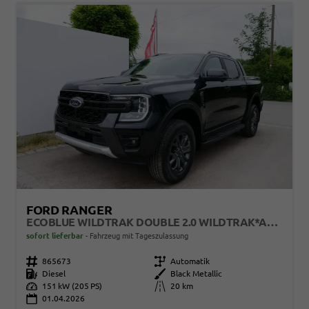
FORD RANGER
ECOBLUE WILDTRAK DOUBLE 2.0 WILDTRAK*AHK*NAVI*LED*PDC*KAMERA*TEMPOMAT*SHZ*KLIMA
sofort lieferbar
Fahrzeug mit Tageszulassung
Fahrzeugnr.
865673
Getriebe
Automatik
Kraftstoff
Diesel
Außenfarbe
Black Metallic
Leistung
151 kW (205 PS)
Kilometerstand
20 km
01.04.2026