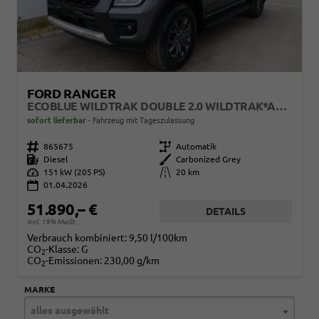
FORD RANGER
ECOBLUE WILDTRAK DOUBLE 2.0 WILDTRAK*AHK*NAVI*LED*PDC*KAMERA*TEMPOMAT*SHZ*KLIMA
sofort lieferbar
Fahrzeug mit Tageszulassung
Fahrzeugnr.
865675
Getriebe
Automatik
Kraftstoff
Diesel
Außenfarbe
Carbonized Grey
Leistung
151 kW (205 PS)
Kilometerstand
20 km
01.04.2026
51.890,– €
DETAILS
incl. 19% MwSt.
Verbrauch kombiniert:
9,50 l/100km
CO
-Klasse:
G
2
CO
-Emissionen:
230,00 g/km
2
MARKE
alles ausgewählt