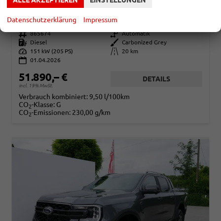
ALLE AKZEPTIEREN
EINSTELLUNGEN
ECOBLUE WILDTRAK DOUBLE 2.0 WILDTRAK*AHK*NAVI*LED*PDC*KAMERA*TEMPOMAT*SHZ*KLIMA
sofort lieferbar
Fahrzeug mit Tageszulassung
Datenschutzerklärung
Impressum
Fahrzeugnr.
865674
Getriebe
Automatik
Kraftstoff
Diesel
Außenfarbe
Carbonized Grey
Leistung
151 kW (205 PS)
Kilometerstand
20 km
01.04.2026
51.890,– €
DETAILS
incl. 19% MwSt.
Verbrauch kombiniert:
9,50 l/100km
CO
-Klasse:
G
2
CO
-Emissionen:
230,00 g/km
2