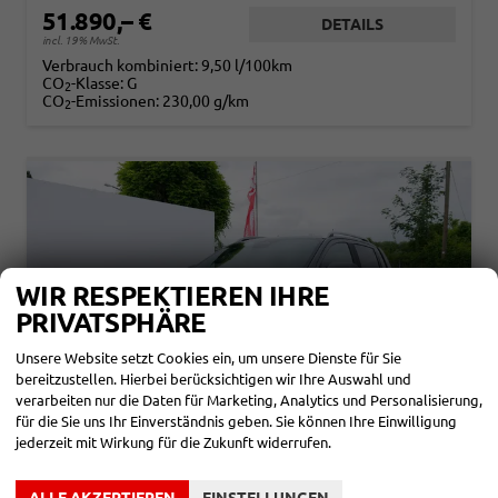
51.890,– €
DETAILS
incl. 19% MwSt.
Verbrauch kombiniert:
9,50 l/100km
CO
-Klasse:
G
2
CO
-Emissionen:
230,00 g/km
2
WIR RESPEKTIEREN IHRE
PRIVATSPHÄRE
Unsere Website setzt Cookies ein, um unsere Dienste für Sie
bereitzustellen. Hierbei berücksichtigen wir Ihre Auswahl und
verarbeiten nur die Daten für Marketing, Analytics und Personalisierung,
für die Sie uns Ihr Einverständnis geben. Sie können Ihre Einwilligung
jederzeit mit Wirkung für die Zukunft widerrufen.
FORD RANGER