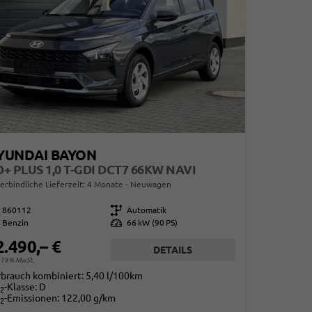
YUNDAI BAYON
+ PLUS 1,0 T-GDI DCT7 66KW NAVI
erbindliche Lieferzeit:
4 Monate
Neuwagen
860112
Getriebe
Automatik
Benzin
Leistung
66 kW (90 PS)
2.490,– €
DETAILS
. 19% MwSt.
rbrauch kombiniert:
5,40 l/100km
-Klasse:
D
2
-Emissionen:
122,00 g/km
2