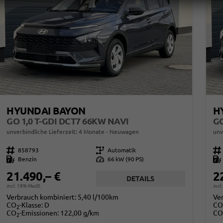
HYUNDAI BAYON
H
GO 1,0 T-GDI DCT7 66KW NAVI
GO
unverbindliche Lieferzeit:
4 Monate
Neuwagen
unv
Fahrzeugnr.
858793
Getriebe
Automatik
Fahrzeugnr.
Kraftstoff
Benzin
Leistung
66 kW (90 PS)
Kraftstoff
21.490,– €
2
DETAILS
incl. 19% MwSt.
incl
Verbrauch kombiniert:
5,40 l/100km
Ve
CO
-Klasse:
D
CO
2
CO
-Emissionen:
122,00 g/km
CO
2