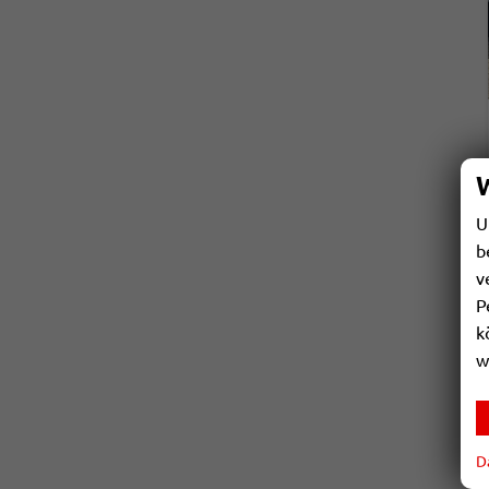
U
b
v
P
k
w
D