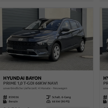
HYUNDAI BAYON
H
PRIME 1,0 T-GDI 66KW NAVI
PR
unverbindliche Lieferzeit:
4 Monate
Neuwagen
unv
Fahrzeugnr.
859036
Getriebe
Schalt. 6-Gang
Fahrzeugnr.
Kraftstoff
Benzin
Leistung
66 kW (90 PS)
Kraftstoff