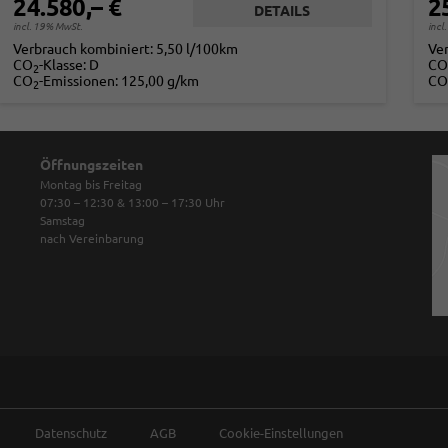
24.580,– €
2
DETAILS
incl. 19% MwSt.
incl
Verbrauch kombiniert:
5,50 l/100km
Ve
CO
-Klasse:
D
CO
2
CO
-Emissionen:
125,00 g/km
CO
2
Öffnungszeiten
Montag bis Freitag
07:30 – 12:30 & 13:00 – 17:30
Uhr
Samstag
nach Vereinbarung
Datenschutz
AGB
Cookie-Einstellungen