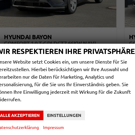
HYUNDAI BAYON
H
COMFORT 1,0 T-GDI DCT7 66KW NAVI
GO
WIR RESPEKTIEREN IHRE PRIVATSPHÄRE
unverbindliche Lieferzeit:
4 Monate
Neuwagen
unv
Fahrzeugnr.
858798
Getriebe
Automatik
Fahrzeugnr.
nsere Website setzt Cookies ein, um unsere Dienste für Sie
Kraftstoff
Benzin
Leistung
66 kW (90 PS)
Kraftstoff
ereitzustellen. Hierbei berücksichtigen wir Ihre Auswahl und
20.640,– €
2
erarbeiten nur die Daten für Marketing, Analytics und
DETAILS
incl. 19% MwSt.
incl
ersonalisierung, für die Sie uns Ihr Einverständnis geben. Sie
Verbrauch kombiniert:
5,40 l/100km
Ve
önnen Ihre Einwilligung jederzeit mit Wirkung für die Zukunft
CO
-Klasse:
D
CO
2
CO
-Emissionen:
122,00 g/km
CO
iderrufen.
2
ALLE AKZEPTIEREN
EINSTELLUNGEN
atenschutzerklärung
Impressum