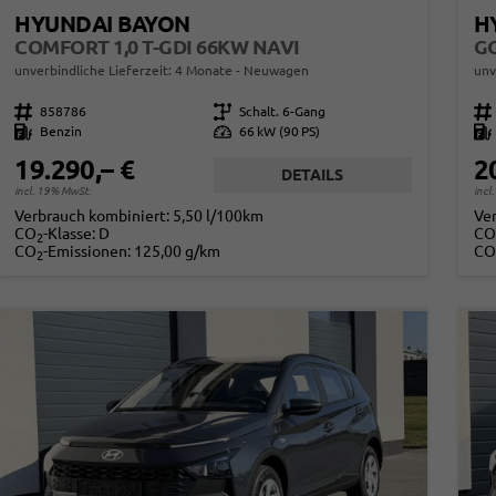
HYUNDAI BAYON
H
COMFORT 1,0 T-GDI 66KW NAVI
GO
unverbindliche Lieferzeit:
4 Monate
Neuwagen
unv
Fahrzeugnr.
858786
Getriebe
Schalt. 6-Gang
Fahrzeugnr.
Kraftstoff
Benzin
Leistung
66 kW (90 PS)
Kraftstoff
19.290,– €
2
DETAILS
incl. 19% MwSt.
incl
Verbrauch kombiniert:
5,50 l/100km
Ve
CO
-Klasse:
D
CO
2
CO
-Emissionen:
125,00 g/km
CO
2