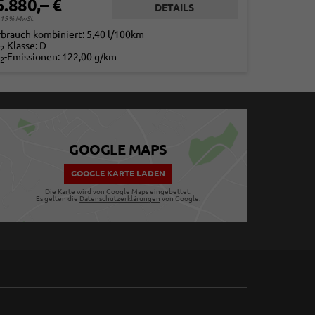
5.880,– €
DETAILS
. 19% MwSt.
rbrauch kombiniert:
5,40 l/100km
-Klasse:
D
2
-Emissionen:
122,00 g/km
2
GOOGLE MAPS
GOOGLE KARTE LADEN
Die Karte wird von Google Maps eingebettet.
Es gelten die
Datenschutzerklärungen
von Google.