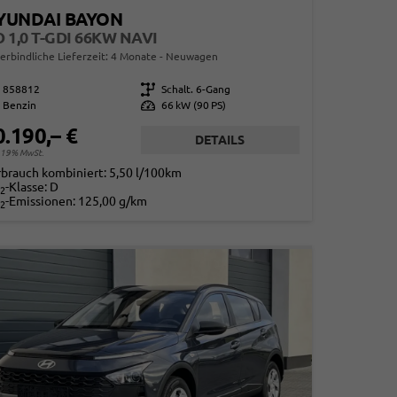
YUNDAI BAYON
 1,0 T-GDI 66KW NAVI
erbindliche Lieferzeit:
4 Monate
Neuwagen
858812
Getriebe
Schalt. 6-Gang
Benzin
Leistung
66 kW (90 PS)
0.190,– €
DETAILS
. 19% MwSt.
rbrauch kombiniert:
5,50 l/100km
-Klasse:
D
2
-Emissionen:
125,00 g/km
2