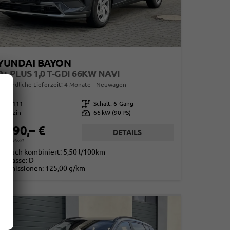
YUNDAI BAYON
+ PLUS 1,0 T-GDI 66KW NAVI
erbindliche Lieferzeit:
4 Monate
Neuwagen
860111
Getriebe
Schalt. 6-Gang
Benzin
Leistung
66 kW (90 PS)
1.190,– €
DETAILS
. 19% MwSt.
rbrauch kombiniert:
5,50 l/100km
-Klasse:
D
2
-Emissionen:
125,00 g/km
2