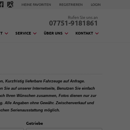
MEINE FAVORITEN
REGISTRIEREN
LOGIN
Rufen Sie uns an
07751-9181861
KT
SERVICE
ÜBER UNS
KONTAKT
, Kurzfristig lieferbare Fahrzeuge auf Anfrage.
en Sie auf unserer Internetseite, Benutzen Sie einfach
nach Ihren Wünschen zusammen, Fotos dienen nur zur
tung. Alle Angaben ohne Gewähr. Zwischenverkauf und
schen Serienausstattung möglich.
Getriebe