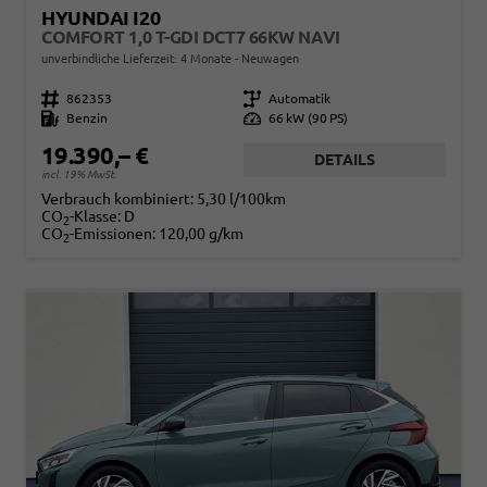
HYUNDAI I20
COMFORT 1,0 T-GDI DCT7 66KW NAVI
unverbindliche Lieferzeit:
4 Monate
Neuwagen
Fahrzeugnr.
862353
Getriebe
Automatik
Kraftstoff
Benzin
Leistung
66 kW (90 PS)
19.390,– €
DETAILS
incl. 19% MwSt.
Verbrauch kombiniert:
5,30 l/100km
CO
-Klasse:
D
2
CO
-Emissionen:
120,00 g/km
2