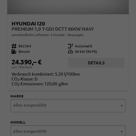
HYUNDAI I20
PREMIUM 1,0 T-GDI DCT7 66KW NAVI
unverbindliche Lieferzeit:
4 Monate
Neuwagen
Fahrzeugnr.
862364
Getriebe
Automatik
Kraftstoff
Benzin
Leistung
66 kW (90 PS)
24.390,– €
DETAILS
incl. 19% MwSt.
Verbrauch kombiniert:
5,30 l/100km
CO
-Klasse:
D
2
CO
-Emissionen:
120,00 g/km
2
MARKE
alles ausgewählt
MODELL
alles ausgewählt