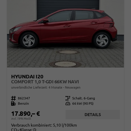
HYUNDAI I20
COMFORT 1,0 T-GDI 66KW NAVI
unverbindliche Lieferzeit:
4 Monate
Neuwagen
Fahrzeugnr.
862347
Getriebe
Schalt. 6-Gang
Kraftstoff
Benzin
Leistung
66 kW (90 PS)
17.890,– €
DETAILS
incl. 19% MwSt.
Verbrauch kombiniert:
5,10 l/100km
CO
-Klasse:
D
2