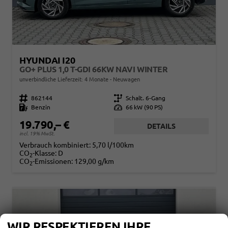
HYUNDAI I20
GO+ PLUS 1,0 T-GDI 66KW NAVI WINTER
unverbindliche Lieferzeit:
4 Monate
Neuwagen
Fahrzeugnr.
862144
Getriebe
Schalt. 6-Gang
Kraftstoff
Benzin
Leistung
66 kW (90 PS)
19.790,– €
DETAILS
incl. 19% MwSt.
Verbrauch kombiniert:
5,70 l/100km
CO
-Klasse:
D
2
CO
-Emissionen:
129,00 g/km
2
WIR RESPEKTIEREN IHRE