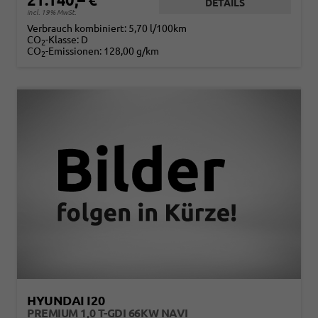
DETAILS
incl. 19% MwSt.
Verbrauch kombiniert:
5,70 l/100km
CO
-Klasse:
D
2
CO
-Emissionen:
128,00 g/km
2
HYUNDAI I20
PREMIUM 1,0 T-GDI 66KW NAVI