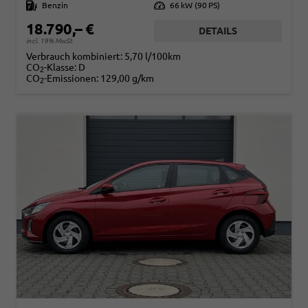
Kraftstoff
Benzin
Leistung
66 kW (90 PS)
18.790,– €
DETAILS
incl. 19% MwSt.
Verbrauch kombiniert:
5,70 l/100km
CO
-Klasse:
D
2
CO
-Emissionen:
129,00 g/km
2