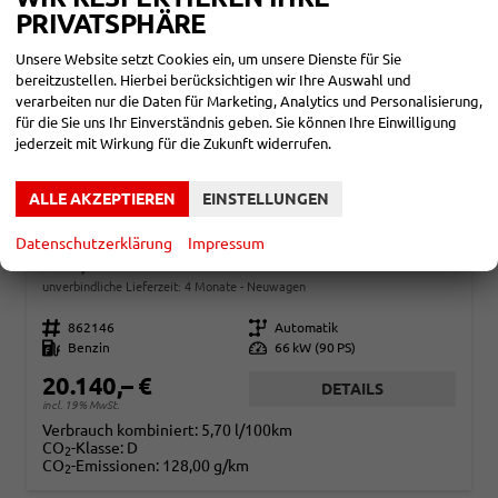
PRIVATSPHÄRE
Unsere Website setzt Cookies ein, um unsere Dienste für Sie
bereitzustellen. Hierbei berücksichtigen wir Ihre Auswahl und
verarbeiten nur die Daten für Marketing, Analytics und Personalisierung,
für die Sie uns Ihr Einverständnis geben. Sie können Ihre Einwilligung
jederzeit mit Wirkung für die Zukunft widerrufen.
ALLE AKZEPTIEREN
EINSTELLUNGEN
HYUNDAI I20
Datenschutzerklärung
Impressum
GO 1,0 T-GDI DCT7 66KW NAVI
unverbindliche Lieferzeit:
4 Monate
Neuwagen
Fahrzeugnr.
862146
Getriebe
Automatik
Kraftstoff
Benzin
Leistung
66 kW (90 PS)
20.140,– €
DETAILS
incl. 19% MwSt.
Verbrauch kombiniert:
5,70 l/100km
CO
-Klasse:
D
2
CO
-Emissionen:
128,00 g/km
2