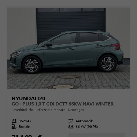
HYUNDAI I20
GO+ PLUS 1,0 T-GDI DCT7 66KW NAVI WINTER
unverbindliche Lieferzeit:
4 Monate
Neuwagen
Fahrzeugnr.
862147
Getriebe
Automatik
Kraftstoff
Benzin
Leistung
66 kW (90 PS)
21.140,– €