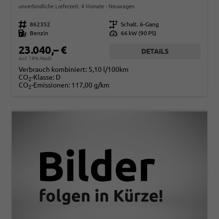
unverbindliche Lieferzeit:
4 Monate
Neuwagen
Fahrzeugnr.
862352
Getriebe
Schalt. 6-Gang
Kraftstoff
Benzin
Leistung
66 kW (90 PS)
23.040,– €
DETAILS
incl. 19% MwSt.
Verbrauch kombiniert:
5,10 l/100km
CO
-Klasse:
D
2
CO
-Emissionen:
117,00 g/km
2