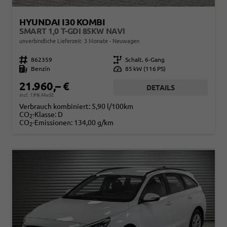
HYUNDAI I30 KOMBI
SMART 1,0 T-GDI 85KW NAVI
unverbindliche Lieferzeit:
3 Monate
Neuwagen
Fahrzeugnr.
862359
Getriebe
Schalt. 6-Gang
Kraftstoff
Benzin
Leistung
85 kW (116 PS)
21.960,– €
DETAILS
incl. 19% MwSt.
Verbrauch kombiniert:
5,90 l/100km
CO
-Klasse:
D
2
CO
-Emissionen:
134,00 g/km
2