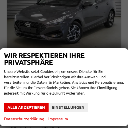
WIR RESPEKTIEREN IHRE
PRIVATSPHÄRE
HYUNDAI I30 KOMBI
1,0 T-GDI GO - LAGER
Unsere Website setzt Cookies ein, um unsere Dienste für Sie
sofort lieferbar
Fahrzeug mit Tageszulassung
bereitzustellen. Hierbei berücksichtigen wir Ihre Auswahl und
verarbeiten nur die Daten für Marketing, Analytics und Personalisierung,
Fahrzeugnr.
866887
Getriebe
Schaltgetriebe
für die Sie uns Ihr Einverständnis geben. Sie können Ihre Einwilligung
Kraftstoff
Benzin
Außenfarbe
Ecotronic Grey Metallic ()
jederzeit mit Wirkung für die Zukunft widerrufen.
Leistung
85 kW (116 PS)
Kilometerstand
20 km
06.08.2026
21.789,– €
ALLE AKZEPTIEREN
EINSTELLUNGEN
DETAILS
incl. 19% MwSt.
Datenschutzerklärung
Impressum
Verbrauch kombiniert:
5,80 l/100km
CO
-Klasse:
D
2