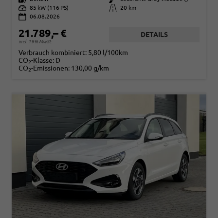
Leistung
85 kW (116 PS)
Kilometerstand
20 km
06.08.2026
21.789,– €
DETAILS
incl. 19% MwSt.
Verbrauch kombiniert:
5,80 l/100km
CO
-Klasse:
D
2
CO
-Emissionen:
130,00 g/km
2