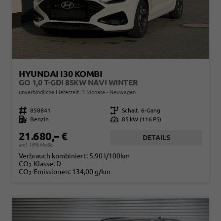
HYUNDAI I30 KOMBI
GO 1,0 T-GDI 85KW NAVI WINTER
unverbindliche Lieferzeit:
3 Monate
Neuwagen
Fahrzeugnr.
858841
Getriebe
Schalt. 6-Gang
Kraftstoff
Benzin
Leistung
85 kW (116 PS)
21.680,– €
DETAILS
incl. 19% MwSt.
Verbrauch kombiniert:
5,90 l/100km
CO
-Klasse:
D
2
CO
-Emissionen:
134,00 g/km
2