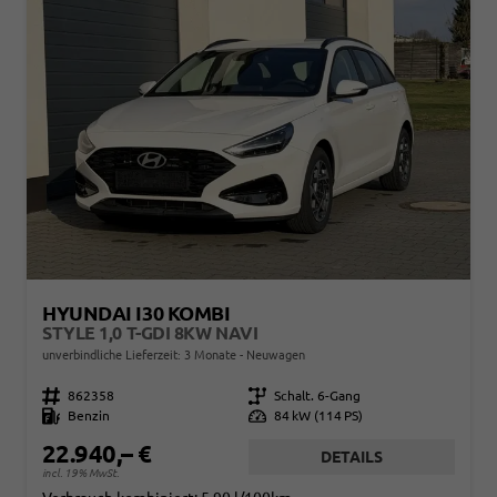
HYUNDAI I30 KOMBI
STYLE 1,0 T-GDI 8KW NAVI
unverbindliche Lieferzeit:
3 Monate
Neuwagen
Fahrzeugnr.
862358
Getriebe
Schalt. 6-Gang
Kraftstoff
Benzin
Leistung
84 kW (114 PS)
22.940,– €
DETAILS
incl. 19% MwSt.