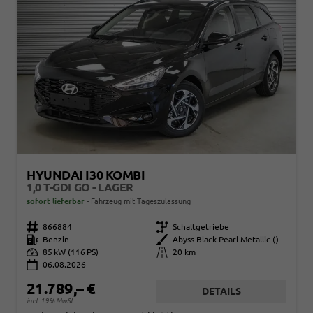
HYUNDAI I30 KOMBI
1,0 T-GDI GO - LAGER
sofort lieferbar
Fahrzeug mit Tageszulassung
Fahrzeugnr.
866884
Getriebe
Schaltgetriebe
Kraftstoff
Benzin
Außenfarbe
Abyss Black Pearl Metallic ()
Leistung
85 kW (116 PS)
Kilometerstand
20 km
06.08.2026
21.789,– €
DETAILS
incl. 19% MwSt.