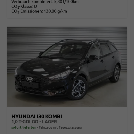
Verbrauch kombiniert:
5,80 l/100km
CO
-Klasse:
D
2
CO
-Emissionen:
130,00 g/km
2
HYUNDAI I30 KOMBI
1,0 T-GDI GO - LAGER
sofort lieferbar
Fahrzeug mit Tageszulassung