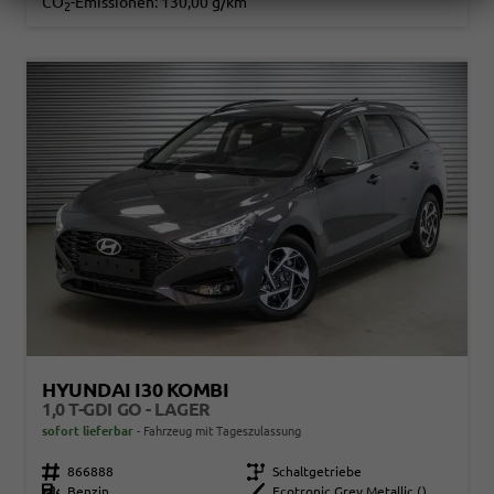
CO
-Emissionen:
130,00 g/km
2
HYUNDAI I30 KOMBI
1,0 T-GDI GO - LAGER
sofort lieferbar
Fahrzeug mit Tageszulassung
Fahrzeugnr.
866888
Getriebe
Schaltgetriebe
Kraftstoff
Benzin
Außenfarbe
Ecotronic Grey Metallic ()