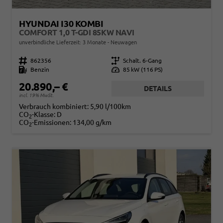
HYUNDAI I30 KOMBI
COMFORT 1,0 T-GDI 85KW NAVI
unverbindliche Lieferzeit:
3 Monate
Neuwagen
Fahrzeugnr.
862356
Getriebe
Schalt. 6-Gang
Kraftstoff
Benzin
Leistung
85 kW (116 PS)
20.890,– €
DETAILS
incl. 19% MwSt.
Verbrauch kombiniert:
5,90 l/100km
CO
-Klasse:
D
2
CO
-Emissionen:
134,00 g/km
2