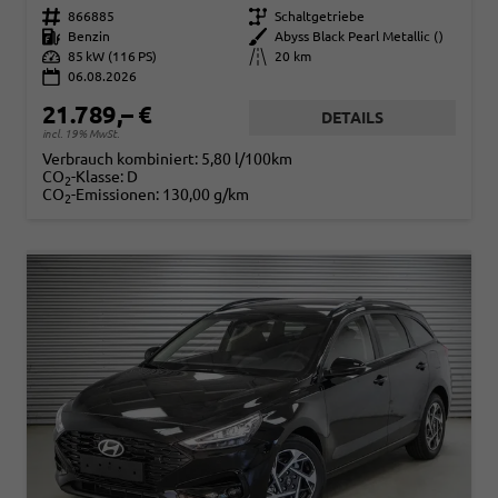
Fahrzeugnr.
866885
Getriebe
Schaltgetriebe
Kraftstoff
Benzin
Außenfarbe
Abyss Black Pearl Metallic ()
Leistung
85 kW (116 PS)
Kilometerstand
20 km
06.08.2026
21.789,– €
DETAILS
incl. 19% MwSt.
Verbrauch kombiniert:
5,80 l/100km
CO
-Klasse:
D
2
CO
-Emissionen:
130,00 g/km
2