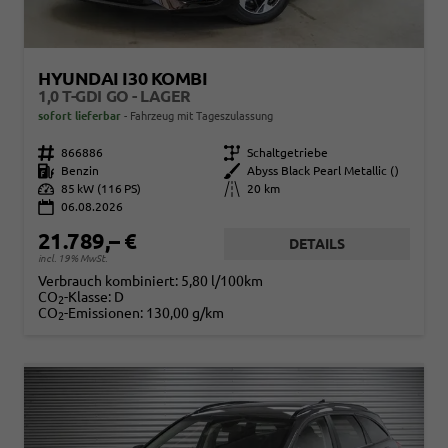
HYUNDAI I30 KOMBI
1,0 T-GDI GO - LAGER
sofort lieferbar
Fahrzeug mit Tageszulassung
Fahrzeugnr.
866886
Getriebe
Schaltgetriebe
Kraftstoff
Benzin
Außenfarbe
Abyss Black Pearl Metallic ()
Leistung
85 kW (116 PS)
Kilometerstand
20 km
06.08.2026
21.789,– €
DETAILS
incl. 19% MwSt.
Verbrauch kombiniert:
5,80 l/100km
CO
-Klasse:
D
2
CO
-Emissionen:
130,00 g/km
2