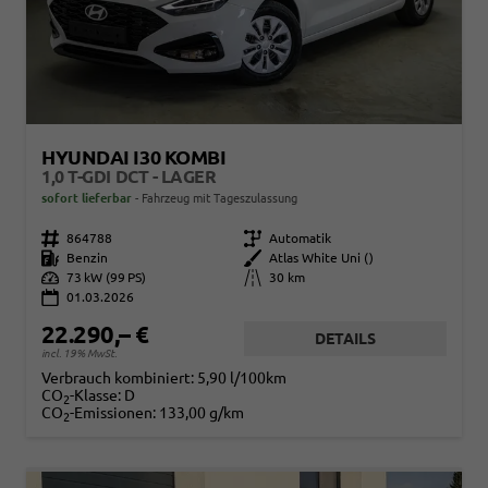
HYUNDAI I30 KOMBI
1,0 T-GDI DCT - LAGER
sofort lieferbar
Fahrzeug mit Tageszulassung
Fahrzeugnr.
864788
Getriebe
Automatik
Kraftstoff
Benzin
Außenfarbe
Atlas White Uni ()
Leistung
73 kW (99 PS)
Kilometerstand
30 km
01.03.2026
22.290,– €
DETAILS
incl. 19% MwSt.
Verbrauch kombiniert:
5,90 l/100km
CO
-Klasse:
D
2
CO
-Emissionen:
133,00 g/km
2