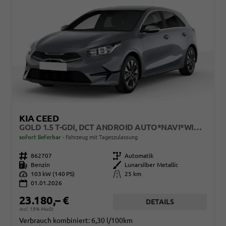
KIA CEED
GOLD 1.5 T-GDI, DCT ANDROID AUTO*NAVI*WINTERPAK*KLIMAAUTO*16"*KAMERA*PRIVACYGLAS*
sofort lieferbar
Fahrzeug mit Tageszulassung
Fahrzeugnr.
862707
Getriebe
Automatik
Kraftstoff
Benzin
Außenfarbe
Lunarsilber Metallic
Leistung
103 kW (140 PS)
Kilometerstand
25 km
01.01.2026
23.180,– €
DETAILS
incl. 19% MwSt.
Verbrauch kombiniert:
6,30 l/100km