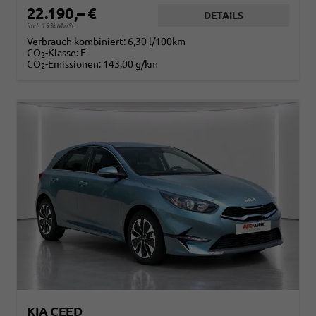
22.190,– €
DETAILS
incl. 19% MwSt.
Verbrauch kombiniert:
6,30 l/100km
CO
-Klasse:
E
2
CO
-Emissionen:
143,00 g/km
2
KIA CEED