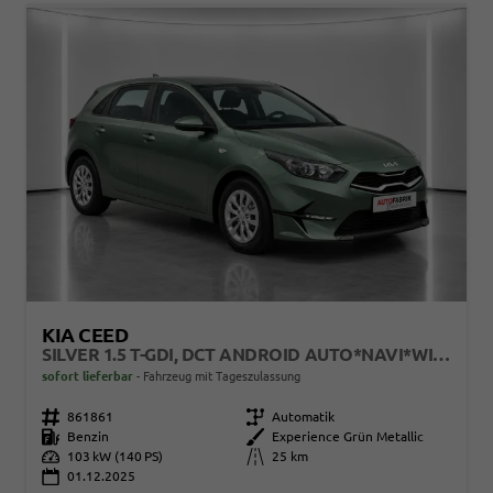
KIA CEED
SILVER 1.5 T-GDI, DCT ANDROID AUTO*NAVI*WINTERPAK*KAMERA*KLIMA*PDC HINTEN
sofort lieferbar
Fahrzeug mit Tageszulassung
Fahrzeugnr.
861861
Getriebe
Automatik
Kraftstoff
Benzin
Außenfarbe
Experience Grün Metallic
Leistung
103 kW (140 PS)
Kilometerstand
25 km
01.12.2025