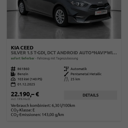
KIA CEED
SILVER 1.5 T-GDI, DCT ANDROID AUTO*NAVI*WINTERPAK*KAMERA*KLIMA*PDC HINTEN
sofort lieferbar
Fahrzeug mit Tageszulassung
Fahrzeugnr.
861860
Getriebe
Automatik
Kraftstoff
Benzin
Außenfarbe
Pentametal Metallic
Leistung
103 kW (140 PS)
Kilometerstand
25 km
01.12.2025
22.190,– €
DETAILS
incl. 19% MwSt.
Verbrauch kombiniert:
6,30 l/100km
CO
-Klasse:
E
2
CO
-Emissionen:
143,00 g/km
2