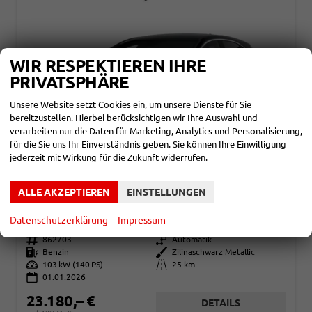
WIR RESPEKTIEREN IHRE
PRIVATSPHÄRE
Unsere Website setzt Cookies ein, um unsere Dienste für Sie
bereitzustellen. Hierbei berücksichtigen wir Ihre Auswahl und
verarbeiten nur die Daten für Marketing, Analytics und Personalisierung,
für die Sie uns Ihr Einverständnis geben. Sie können Ihre Einwilligung
jederzeit mit Wirkung für die Zukunft widerrufen.
KIA CEED
ALLE AKZEPTIEREN
EINSTELLUNGEN
GOLD 1.5 T-GDI, DCT ANDROID AUTO*NAVI*WINTERPAK*KLIMAAUTO*16"*KAMERA*PRIVACYGLAS*
sofort lieferbar
Fahrzeug mit Tageszulassung
Datenschutzerklärung
Impressum
Fahrzeugnr.
862703
Getriebe
Automatik
Kraftstoff
Benzin
Außenfarbe
Zilinaschwarz Metallic
Leistung
103 kW (140 PS)
Kilometerstand
25 km
01.01.2026
23.180,– €
DETAILS