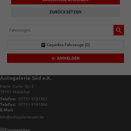
ZURÜCKSETZEN
Fahrzeugnr.
Geparkte Fahrzeuge (
0
)
ANMELDEN
Autogalerie Süd e.K.
Marie- Curie- Str. 5
79761
Waldshut
Telefon:
07751-9181861
Telefax:
07751-9181866
E-Mail:
info@autogaleriesued.de
Öffnungszeiten