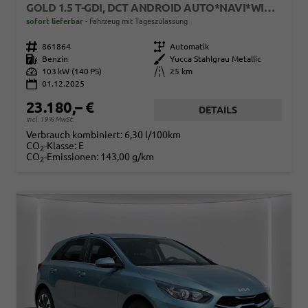
GOLD 1.5 T-GDI, DCT ANDROID AUTO*NAVI*WINTERPAK*KLIMAAUTO*16"*KAMERA*PRIVACYGLAS*
sofort lieferbar
Fahrzeug mit Tageszulassung
Fahrzeugnr.
861864
Getriebe
Automatik
Kraftstoff
Benzin
Außenfarbe
Yucca Stahlgrau Metallic
Leistung
103 kW (140 PS)
Kilometerstand
25 km
01.12.2025
23.180,– €
DETAILS
incl. 19% MwSt.
Verbrauch kombiniert:
6,30 l/100km
CO
-Klasse:
E
2
CO
-Emissionen:
143,00 g/km
2