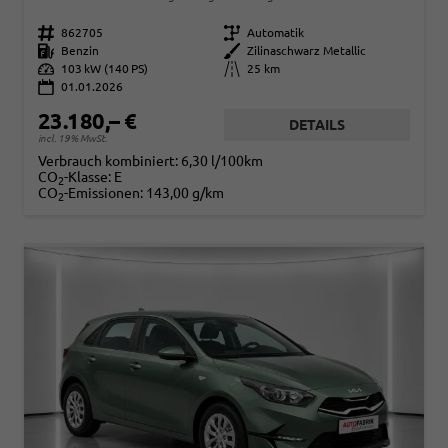
Fahrzeugnr.
862705
Getriebe
Automatik
Kraftstoff
Benzin
Außenfarbe
Zilinaschwarz Metallic
Leistung
103 kW (140 PS)
Kilometerstand
25 km
01.01.2026
23.180,– €
DETAILS
incl. 19% MwSt.
Verbrauch kombiniert:
6,30 l/100km
CO
-Klasse:
E
2
CO
-Emissionen:
143,00 g/km
2