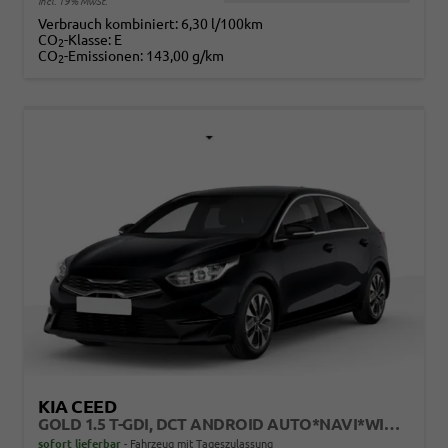
incl. 19% MwSt.
Verbrauch kombiniert:
6,30 l/100km
CO
-Klasse:
E
2
CO
-Emissionen:
143,00 g/km
2
KIA CEED
GOLD 1.5 T-GDI, DCT ANDROID AUTO*NAVI*WINTERPAK*KLIMAAUTO*16"*KAMERA*PRIVACYGLAS*
sofort lieferbar
Fahrzeug mit Tageszulassung