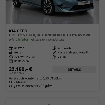
KIA CEED
GOLD 1.5 T-GDI, DCT ANDROID AUTO*NAVI*WINTERPAK*KLIMAAUTO*16"*KAMERA*PRIVACYGLAS*
sofort lieferbar
Fahrzeug mit Tageszulassung
Fahrzeugnr.
862700
Getriebe
Automatik
Kraftstoff
Benzin
Außenfarbe
Yucca Stahlgrau Metallic
Leistung
103 kW (140 PS)
Kilometerstand
25 km
01.01.2026
23.180,– €
DETAILS
incl. 19% MwSt.
Verbrauch kombiniert:
6,30 l/100km
CO
-Klasse:
E
2
CO
-Emissionen:
143,00 g/km
2