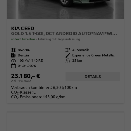
KIA CEED
GOLD 1.5 T-GDI, DCT ANDROID AUTO*NAVI*WINTERPAK*KLIMAAUTO*16"*KAMERA*PRIVACYGLAS*
sofort lieferbar
Fahrzeug mit Tageszulassung
Fahrzeugnr.
862706
Getriebe
Automatik
Kraftstoff
Benzin
Außenfarbe
Experience Green Metallic
Leistung
103 kW (140 PS)
Kilometerstand
25 km
01.01.2026
23.180,– €
DETAILS
incl. 19% MwSt.
Verbrauch kombiniert:
6,30 l/100km
CO
-Klasse:
E
2
CO
-Emissionen:
143,00 g/km
2