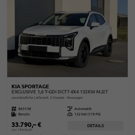
KIA SPORTAGE
EXCLUSIVE 1,6 T-GDI DCT7 4X4 132KW MJ27
unverbindliche Lieferzeit:
3 Monate
Neuwagen
Fahrzeugnr.
863138
Getriebe
Automatik
Kraftstoff
Benzin
Leistung
132 kW (179 PS)
33.790,– €
DETAILS
incl. 19% MwSt.