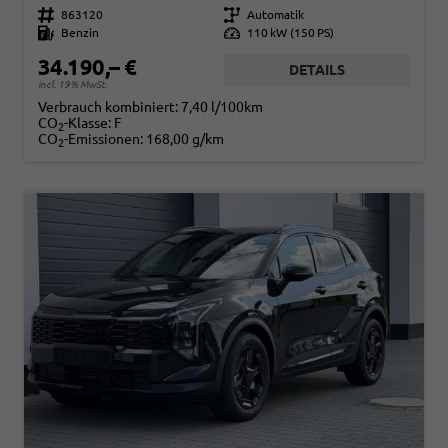
Fahrzeugnr.
863120
Getriebe
Automatik
Kraftstoff
Benzin
Leistung
110 kW (150 PS)
34.190,– €
DETAILS
incl. 19% MwSt.
Verbrauch kombiniert:
7,40 l/100km
CO
-Klasse:
F
2
CO
-Emissionen:
168,00 g/km
2