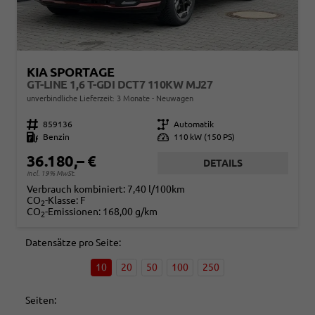
KIA SPORTAGE
GT-LINE 1,6 T-GDI DCT7 110KW MJ27
unverbindliche Lieferzeit:
3 Monate
Neuwagen
Fahrzeugnr.
859136
Getriebe
Automatik
Kraftstoff
Benzin
Leistung
110 kW (150 PS)
36.180,– €
DETAILS
incl. 19% MwSt.
Verbrauch kombiniert:
7,40 l/100km
CO
-Klasse:
F
2
CO
-Emissionen:
168,00 g/km
2
Datensätze pro Seite:
10
20
50
100
250
Seiten: