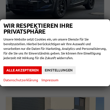
WIR RESPEKTIEREN IHRE
PRIVATSPHÄRE
KIA SPORTAGE
BLACK EDITION 1,6 T-GDI AT6 HEV HYBRID 176KW
Unsere Website setzt Cookies ein, um unsere Dienste für Sie
bereitzustellen. Hierbei berücksichtigen wir Ihre Auswahl und
unverbindliche Lieferzeit:
3 Monate
Neuwagen
verarbeiten nur die Daten für Marketing, Analytics und Personalisierung,
für die Sie uns Ihr Einverständnis geben. Sie können Ihre Einwilligung
Fahrzeugnr.
865971
Getriebe
Autom. 6-Gang
jederzeit mit Wirkung für die Zukunft widerrufen.
Kraftstoff
Hybrid Benzin
Leistung
176 kW (239 PS)
35.180,– €
DETAILS
ALLE AKZEPTIEREN
EINSTELLUNGEN
incl. 19% MwSt.
Verbrauch kombiniert:
6,00 l/100km
Datenschutzerklärung
Impressum
CO
-Klasse:
D
2
CO
-Emissionen:
135,00 g/km
2