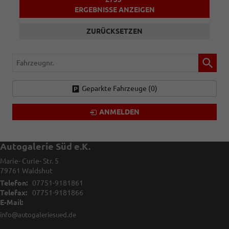
ERGEBNISSE ANZEIGEN
ZURÜCKSETZEN
Fahrzeugnr.
Geparkte Fahrzeuge (
0
)
ANMELDEN
Autogalerie Süd e.K.
Marie- Curie- Str. 5
79761
Waldshut
Telefon:
07751-9181861
Telefax:
07751-9181866
E-Mail:
info@autogaleriesued.de