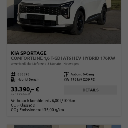
KIA SPORTAGE
COMFORTLINE 1,6 T-GDI AT6 HEV HYBRID 176KW
unverbindliche Lieferzeit:
3 Monate
Neuwagen
Fahrzeugnr.
858598
Getriebe
Autom. 6-Gang
Kraftstoff
Hybrid Benzin
Leistung
176 kW (239 PS)
33.390,– €
DETAILS
incl. 19% MwSt.
Verbrauch kombiniert:
6,00 l/100km
CO
-Klasse:
D
2
CO
-Emissionen:
135,00 g/km
2