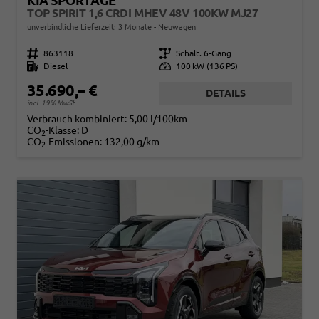
KIA SPORTAGE
TOP SPIRIT 1,6 CRDI MHEV 48V 100KW MJ27
unverbindliche Lieferzeit:
3 Monate
Neuwagen
Fahrzeugnr.
863118
Getriebe
Schalt. 6-Gang
Kraftstoff
Diesel
Leistung
100 kW (136 PS)
35.690,– €
DETAILS
incl. 19% MwSt.
Verbrauch kombiniert:
5,00 l/100km
CO
-Klasse:
D
2
CO
-Emissionen:
132,00 g/km
2