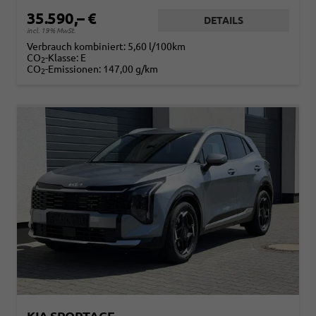
35.590,– €
DETAILS
incl. 19% MwSt.
Verbrauch kombiniert:
5,60 l/100km
CO
-Klasse:
E
2
CO
-Emissionen:
147,00 g/km
2