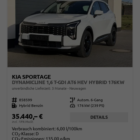
KIA SPORTAGE
DYNAMICLINE 1,6 T-GDI AT6 HEV HYBRID 176KW
unverbindliche Lieferzeit:
3 Monate
Neuwagen
Fahrzeugnr.
858599
Getriebe
Autom. 6-Gang
Kraftstoff
Hybrid Benzin
Leistung
176 kW (239 PS)
35.440,– €
DETAILS
incl. 19% MwSt.
Verbrauch kombiniert:
6,00 l/100km
CO
-Klasse:
D
2
CO
-Emissionen:
135,00 g/km
2