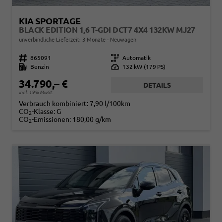
KIA SPORTAGE
BLACK EDITION 1,6 T-GDI DCT7 4X4 132KW MJ27
unverbindliche Lieferzeit:
3 Monate
Neuwagen
Fahrzeugnr.
865091
Getriebe
Automatik
Kraftstoff
Benzin
Leistung
132 kW (179 PS)
34.790,– €
DETAILS
incl. 19% MwSt.
Verbrauch kombiniert:
7,90 l/100km
CO
-Klasse:
G
2
CO
-Emissionen:
180,00 g/km
2