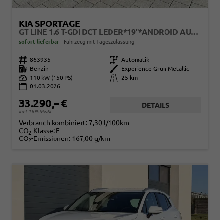
KIA SPORTAGE
GT LINE 1.6 T-GDI DCT LEDER*19"*ANDROID AUTO*NAVI*SHZ*E-HECK*ACC*360°KAMERA
sofort lieferbar
Fahrzeug mit Tageszulassung
Fahrzeugnr.
863935
Getriebe
Automatik
Kraftstoff
Benzin
Außenfarbe
Experience Grün Metallic
Leistung
110 kW (150 PS)
Kilometerstand
25 km
01.03.2026
33.290,– €
DETAILS
incl. 19% MwSt.
Verbrauch kombiniert:
7,30 l/100km
CO
-Klasse:
F
2
CO
-Emissionen:
167,00 g/km
2