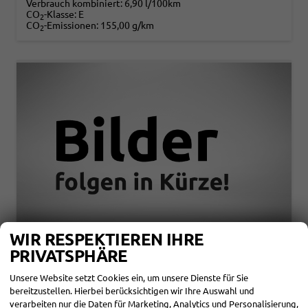
Verbrauch kombiniert:
6,90 l/100km
CO
-Klasse:
E
2
CO
-Emissionen:
155,00 g/km
2
WIR RESPEKTIEREN IHRE
PRIVATSPHÄRE
KIA XCEED
EXCLUSIVE 1,6 T-GDI 110KW DCT7 NEUES MODELL
Unsere Website setzt Cookies ein, um unsere Dienste für Sie
bereitzustellen. Hierbei berücksichtigen wir Ihre Auswahl und
unverbindliche Lieferzeit:
4 Monate
Neuwagen
verarbeiten nur die Daten für Marketing, Analytics und Personalisierung,