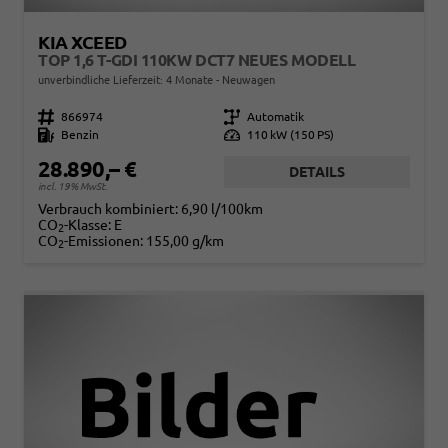
KIA XCEED
TOP 1,6 T-GDI 110KW DCT7 NEUES MODELL
unverbindliche Lieferzeit:
4 Monate
Neuwagen
Fahrzeugnr.
866974
Getriebe
Automatik
Kraftstoff
Benzin
Leistung
110 kW (150 PS)
28.890,– €
DETAILS
incl. 19% MwSt.
Verbrauch kombiniert:
6,90 l/100km
CO
-Klasse:
E
2
CO
-Emissionen:
155,00 g/km
2