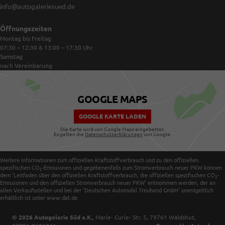
info@autogaleriesued.de
Öffnungszeiten
Montag bis Freitag
07:30 – 12:30 & 13:00 – 17:30
Uhr
Samstag
nach Vereinbarung
GOOGLE MAPS
GOOGLE KARTE LADEN
Die Karte wird von Google Maps eingebettet.
Es gelten die
Datenschutzerklärungen
von Google.
Weitere Informationen zum offiziellen Kraftstoffverbrauch und zu den offiziellen
spezifischen CO
-Emissionen und gegebenenfalls zum Stromverbrauch neuer PKW können
2
dem 'Leitfaden über den offiziellen Kraftstoffverbrauch, die offiziellen spezifischen CO
-
2
Emissionen und den offiziellen Stromverbrauch neuer PKW' entnommen werden, der an
allen Verkaufsstellen und bei der 'Deutschen Automobil Treuhand GmbH' unentgeltlich
erhältlich ist unter www.dat.de.
© 2026
Autogalerie Süd e.K.
,
Marie- Curie- Str. 5
,
79761
Waldshut,