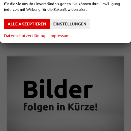
für die Sie uns Ihr Einverständnis geben. Sie können Ihre Einwilligung
Fahrzeugnr.
866973
Getriebe
Automatik
jederzeit mit Wirkung für die Zukunft widerrufen.
Kraftstoff
Benzin
Leistung
110 kW (150 PS)
27.595,– €
DETAILS
ALLE AKZEPTIEREN
EINSTELLUNGEN
incl. 19% MwSt.
Verbrauch kombiniert:
6,90 l/100km
Datenschutzerklärung
Impressum
CO
-Klasse:
E
2
CO
-Emissionen:
155,00 g/km
2