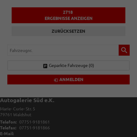
2718
ERGEBNISSE ANZEIGEN
ZURÜCKSETZEN
Fahrzeugnr.
Geparkte Fahrzeuge (
0
)
ANMELDEN
Autogalerie Süd e.K.
Marie- Curie- Str. 5
79761
Waldshut
Telefon:
07751-9181861
Telefax:
07751-9181866
E-Mail: