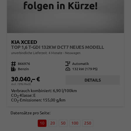
KIA XCEED
TOP 1,6 T-GDI 132KW DCT7 NEUES MODELL
unverbindliche Lieferzeit:
4 Monate
Neuwagen
Fahrzeugnr.
866976
Getriebe
Automatik
Kraftstoff
Benzin
Leistung
132 kW (179 PS)
30.040,– €
DETAILS
incl. 19% MwSt.
Verbrauch kombiniert:
6,90 l/100km
CO
-Klasse:
E
2
CO
-Emissionen:
155,00 g/km
2
Datensätze pro Seite:
10
20
50
100
250