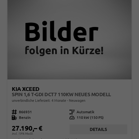
KIA XCEED
SPIN 1,6 T-GDI DCT7 110KW NEUES MODELL
unverbindliche Lieferzeit:
4 Monate
Neuwagen
Fahrzeugnr.
866931
Getriebe
Automatik
Kraftstoff
Benzin
Leistung
110 kW (150 PS)
27.190,– €
DETAILS
incl. 19% MwSt.