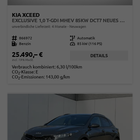
KIA XCEED
EXCLUSIVE 1,0 T-GDI MHEV 85KW DCT7 NEUES MODELL
unverbindliche Lieferzeit:
4 Monate
Neuwagen
Fahrzeugnr.
866972
Getriebe
Automatik
Kraftstoff
Benzin
Leistung
85 kW (116 PS)
25.490,– €
DETAILS
incl. 19% MwSt.
Verbrauch kombiniert:
6,30 l/100km
CO
-Klasse:
E
2
CO
-Emissionen:
143,00 g/km
2