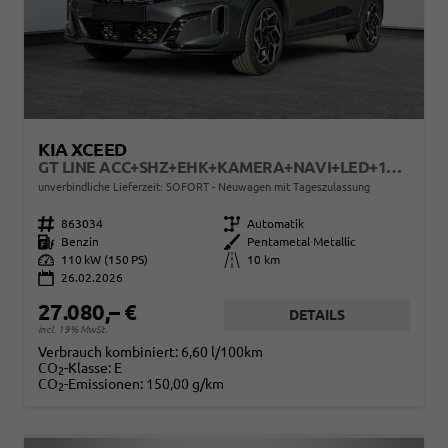
KIA XCEED
GT LINE ACC+SHZ+EHK+KAMERA+NAVI+LED+18" ALU
unverbindliche Lieferzeit: SOFORT
Neuwagen mit Tageszulassung
Fahrzeugnr.
863034
Getriebe
Automatik
Kraftstoff
Benzin
Außenfarbe
Pentametal Metallic
Leistung
110 kW (150 PS)
Kilometerstand
10 km
26.02.2026
27.080,– €
DETAILS
incl. 19% MwSt.
Verbrauch kombiniert:
6,60 l/100km
CO
-Klasse:
E
2
CO
-Emissionen:
150,00 g/km
2