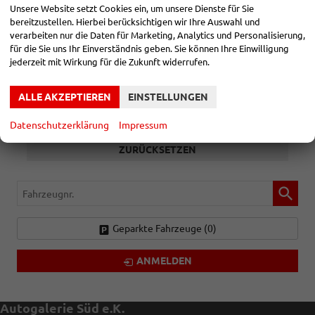
Unsere Website setzt Cookies ein, um unsere Dienste für Sie
bereitzustellen. Hierbei berücksichtigen wir Ihre Auswahl und
GETRIEBEART
verarbeiten nur die Daten für Marketing, Analytics und Personalisierung,
für die Sie uns Ihr Einverständnis geben. Sie können Ihre Einwilligung
alles ausgewählt
jederzeit mit Wirkung für die Zukunft widerrufen.
ALLE AKZEPTIEREN
EINSTELLUNGEN
2720
ERGEBNISSE ANZEIGEN
Datenschutzerklärung
Impressum
ZURÜCKSETZEN
Fahrzeugnr.
Geparkte Fahrzeuge (
0
)
ANMELDEN
Autogalerie Süd e.K.