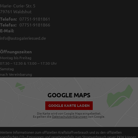
Marie- Curie- Str. 5
79761
Waldshut
Telefon:
07751-9181861
Telefax:
07751-9181866
E-Mail:
info@autogaleriesued.de
Öffnungszeiten
Montag bis Freitag
07:30 – 12:30 & 13:00 – 17:30
Uhr
Samstag
nach Vereinbarung
GOOGLE MAPS
GOOGLE KARTE LADEN
Die Karte wird von Google Maps eingebettet.
Es gelten die
Datenschutzerklärungen
von Google.
Weitere Informationen zum offiziellen Kraftstoffverbrauch und zu den offiziellen
spezifischen CO
-Emissionen und gegebenenfalls zum Stromverbrauch neuer PKW können
2