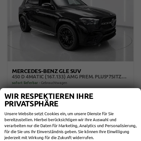
MERCEDES-BENZ GLE SUV
450 D 4MATIC (167.133) AMG PREM. PLUS*7SITZE*VOLL*140TEUR UPE*TOP
sofort lieferbar
Gebrauchtwagen
WIR RESPEKTIEREN IHRE
Fahrzeugnr.
866178
Getriebe
Automatik
Kraftstoff
Diesel
Außenfarbe
OBSIDIANSCHWARZ - METALLICLACK
PRIVATSPHÄRE
Leistung
270 kW (367 PS)
Kilometerstand
15.000 km
01.11.2025
Unsere Website setzt Cookies ein, um unsere Dienste für Sie
bereitzustellen. Hierbei berücksichtigen wir Ihre Auswahl und
103.190,– €
DETAILS
verarbeiten nur die Daten für Marketing, Analytics und Personalisierung,
incl. 19% MwSt.
für die Sie uns Ihr Einverständnis geben. Sie können Ihre Einwilligung
Verbrauch kombiniert:
8,00 l/100km
jederzeit mit Wirkung für die Zukunft widerrufen.
CO
-Emissionen:
209,00 g/km
2