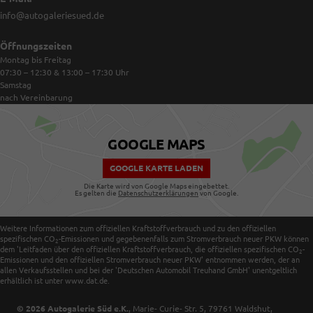
info@autogaleriesued.de
Öffnungszeiten
Montag bis Freitag
07:30 – 12:30 & 13:00 – 17:30
Uhr
Samstag
nach Vereinbarung
GOOGLE MAPS
GOOGLE KARTE LADEN
Die Karte wird von Google Maps eingebettet.
Es gelten die
Datenschutzerklärungen
von Google.
Weitere Informationen zum offiziellen Kraftstoffverbrauch und zu den offiziellen
spezifischen CO
-Emissionen und gegebenenfalls zum Stromverbrauch neuer PKW können
2
dem 'Leitfaden über den offiziellen Kraftstoffverbrauch, die offiziellen spezifischen CO
-
2
Emissionen und den offiziellen Stromverbrauch neuer PKW' entnommen werden, der an
allen Verkaufsstellen und bei der 'Deutschen Automobil Treuhand GmbH' unentgeltlich
erhältlich ist unter www.dat.de.
© 2026
Autogalerie Süd e.K.
,
Marie- Curie- Str. 5
,
79761
Waldshut,