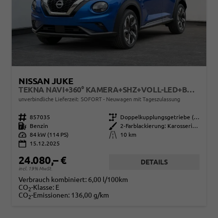
NISSAN JUKE
TEKNA NAVI+360° KAMERA+SHZ+VOLL-LED+BOSE+PDC
unverbindliche Lieferzeit: SOFORT
Neuwagen mit Tageszulassung
Fahrzeugnr.
857035
Getriebe
Doppelkupplungsgetriebe (DSG)
Kraftstoff
Benzin
Außenfarbe
2-Farblackierung: Karosseriefarbe: Magnetic Blue Metallic / Dach in Kontrastfarbe in Black Metallic
Leistung
84 kW (114 PS)
Kilometerstand
10 km
15.12.2025
24.080,– €
DETAILS
incl. 19% MwSt.
Verbrauch kombiniert:
6,00 l/100km
CO
-Klasse:
E
2
CO
-Emissionen:
136,00 g/km
2