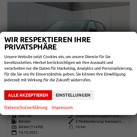
WIR RESPEKTIEREN IHRE
PRIVATSPHÄRE
Unsere Website setzt Cookies ein, um unsere Dienste für Sie
bereitzustellen. Hierbei berücksichtigen wir Ihre Auswahl und
verarbeiten nur die Daten für Marketing, Analytics und Personalisierung,
für die Sie uns Ihr Einverständnis geben. Sie können Ihre Einwilligung
jederzeit mit Wirkung für die Zukunft widerrufen.
NISSAN JUKE
ALLE AKZEPTIEREN
EINSTELLUNGEN
TEKNA NAVI+360° KAMERA+SHZ+VOLL-LED+BOSE+PDC
unverbindliche Lieferzeit: SOFORT
Neuwagen mit Tageszulassung
Datenschutzerklärung
Impressum
Fahrzeugnr.
866788
Getriebe
Doppelkupplungsgetriebe (DSG)
Kraftstoff
Benzin
Außenfarbe
2-Farblackierung: Karosseriefarbe: Sunset Red Metallic / Dach in Kontrastfarbe in Black Metallic
Leistung
84 kW (114 PS)
Kilometerstand
10 km
15.12.2025