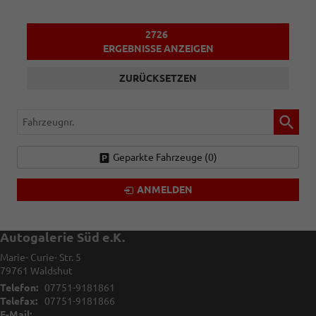
2726
ERGEBNISSE ANZEIGEN
ZURÜCKSETZEN
Fahrzeugnr.
Geparkte Fahrzeuge (
0
)
ANMELDEN
Autogalerie Süd e.K.
Marie- Curie- Str. 5
79761
Waldshut
Telefon:
07751-9181861
Telefax:
07751-9181866
E-Mail: