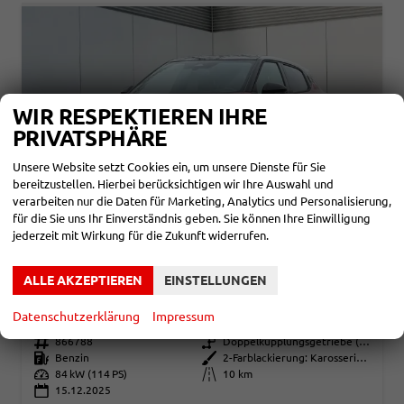
WIR RESPEKTIEREN IHRE
PRIVATSPHÄRE
Unsere Website setzt Cookies ein, um unsere Dienste für Sie
bereitzustellen. Hierbei berücksichtigen wir Ihre Auswahl und
verarbeiten nur die Daten für Marketing, Analytics und Personalisierung,
für die Sie uns Ihr Einverständnis geben. Sie können Ihre Einwilligung
jederzeit mit Wirkung für die Zukunft widerrufen.
NISSAN JUKE
ALLE AKZEPTIEREN
EINSTELLUNGEN
TEKNA NAVI+360° KAMERA+SHZ+VOLL-LED+BOSE+PDC
unverbindliche Lieferzeit: SOFORT
Neuwagen mit Tageszulassung
Datenschutzerklärung
Impressum
Fahrzeugnr.
866788
Getriebe
Doppelkupplungsgetriebe (DSG)
Kraftstoff
Benzin
Außenfarbe
2-Farblackierung: Karosseriefarbe: Sunset Red Metallic / Dach in Kontrastfarbe in Black Metallic
Leistung
84 kW (114 PS)
Kilometerstand
10 km
15.12.2025