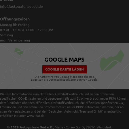
info@autogaleriesued.de
Öffnungszeiten
Montag bis Freitag
07:30 – 12:30 & 13:00 – 17:30
Uhr
Samstag
nach Vereinbarung
GOOGLE MAPS
GOOGLE KARTE LADEN
Die Karte wird von Google Maps eingebettet.
Es gelten die
Datenschutzerklärungen
von Google.
Weitere Informationen zum offiziellen Kraftstoffverbrauch und zu den offiziellen
spezifischen CO
-Emissionen und gegebenenfalls zum Stromverbrauch neuer PKW können
2
dem 'Leitfaden über den offiziellen Kraftstoffverbrauch, die offiziellen spezifischen CO
-
2
Emissionen und den offiziellen Stromverbrauch neuer PKW' entnommen werden, der an
allen Verkaufsstellen und bei der 'Deutschen Automobil Treuhand GmbH' unentgeltlich
erhältlich ist unter www.dat.de.
© 2026
Autogalerie Süd e.K.
,
Marie- Curie- Str. 5
,
79761
Waldshut,