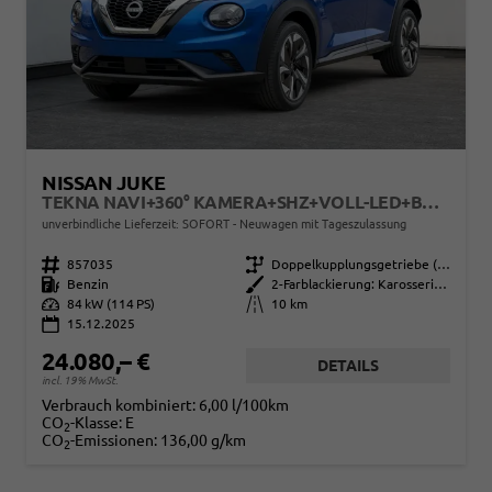
NISSAN JUKE
TEKNA NAVI+360° KAMERA+SHZ+VOLL-LED+BOSE+PDC
unverbindliche Lieferzeit: SOFORT
Neuwagen mit Tageszulassung
Fahrzeugnr.
857035
Getriebe
Doppelkupplungsgetriebe (DSG)
Kraftstoff
Benzin
Außenfarbe
2-Farblackierung: Karosseriefarbe: Magnetic Blue Metallic / Dach in Kontrastfarbe in Black Metallic
Leistung
84 kW (114 PS)
Kilometerstand
10 km
15.12.2025
24.080,– €
DETAILS
incl. 19% MwSt.
Verbrauch kombiniert:
6,00 l/100km
CO
-Klasse:
E
2
CO
-Emissionen:
136,00 g/km
2