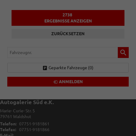
2738
ERGEBNISSE ANZEIGEN
ZURÜCKSETZEN
Fahrzeugnr.
Geparkte Fahrzeuge (
0
)
ANMELDEN
Autogalerie Süd e.K.
Marie- Curie- Str. 5
79761
Waldshut
Telefon:
07751-9181861
Telefax:
07751-9181866
E-Mail: