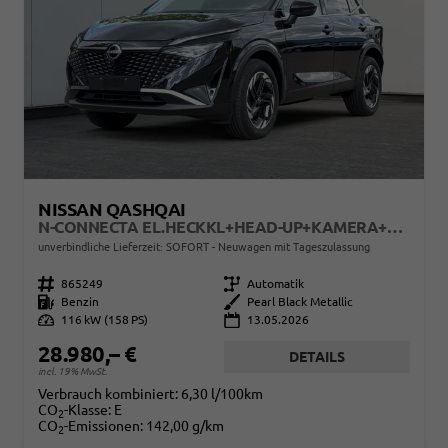
NISSAN QASHQAI
N-CONNECTA EL.HECKKL+HEAD-UP+KAMERA+ACC+PDC+SHZ+LED
unverbindliche Lieferzeit: SOFORT
Neuwagen mit Tageszulassung
Fahrzeugnr.
865249
Getriebe
Automatik
Kraftstoff
Benzin
Außenfarbe
Pearl Black Metallic
Leistung
116 kW (158 PS)
13.05.2026
28.980,– €
DETAILS
incl. 19% MwSt.
Verbrauch kombiniert:
6,30 l/100km
CO
-Klasse:
E
2
CO
-Emissionen:
142,00 g/km
2