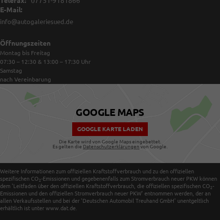
Telefax:
07751-9181866
E-Mail:
info@autogaleriesued.de
Öffnungszeiten
Montag bis Freitag
07:30 – 12:30 & 13:00 – 17:30
Uhr
Samstag
nach Vereinbarung
GOOGLE MAPS
GOOGLE KARTE LADEN
Die Karte wird von Google Maps eingebettet.
Es gelten die
Datenschutzerklärungen
von Google.
Weitere Informationen zum offiziellen Kraftstoffverbrauch und zu den offiziellen
spezifischen CO
-Emissionen und gegebenenfalls zum Stromverbrauch neuer PKW können
2
dem 'Leitfaden über den offiziellen Kraftstoffverbrauch, die offiziellen spezifischen CO
-
2
Emissionen und den offiziellen Stromverbrauch neuer PKW' entnommen werden, der an
allen Verkaufsstellen und bei der 'Deutschen Automobil Treuhand GmbH' unentgeltlich
erhältlich ist unter www.dat.de.