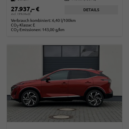
27.937,– €
DETAILS
incl. 19% MwSt.
Verbrauch kombiniert:
6,40 l/100km
CO
-Klasse:
E
2
CO
-Emissionen:
143,00 g/km
2