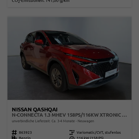
CO
-Emissionen:
141,00 g/km
2
NISSAN QASHQAI
N-CONNECTA 1.3 MHEV 158PS/116KW XTRONIC 2026
unverbindliche Lieferzeit: Ca. 3-4 Monate
Neuwagen
Fahrzeugnr.
863923
Getriebe
Variomatic/CVT, stufenlos
Kraftstoff
Benzin
Leistung
116 kW (158 PS)