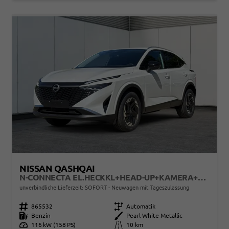
NISSAN QASHQAI
N-CONNECTA EL.HECKKL+HEAD-UP+KAMERA+ACC+PDC+SHZ+LED
unverbindliche Lieferzeit: SOFORT
Neuwagen mit Tageszulassung
Fahrzeugnr.
865532
Getriebe
Automatik
Kraftstoff
Benzin
Außenfarbe
Pearl White Metallic
Leistung
116 kW (158 PS)
Kilometerstand
10 km