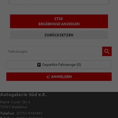
2720
ERGEBNISSE ANZEIGEN
ZURÜCKSETZEN
Fahrzeugnr.
Geparkte Fahrzeuge (
0
)
ANMELDEN
Autogalerie Süd e.K.
Marie- Curie- Str. 5
79761
Waldshut
Telefon:
07751-9181861