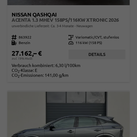
NISSAN QASHQAI
ACENTA 1.3 MHEV 158PS/116KW XTRONIC 2026
unverbindliche Lieferzeit: Ca. 3-4 Monate
Neuwagen
Fahrzeugnr.
863922
Getriebe
Variomatic/CVT, stufenlos
Kraftstoff
Benzin
Leistung
116 kW (158 PS)
27.162,– €
DETAILS
incl. 19% MwSt.
Verbrauch kombiniert:
6,30 l/100km
CO
-Klasse:
E
2
CO
-Emissionen:
141,00 g/km
2