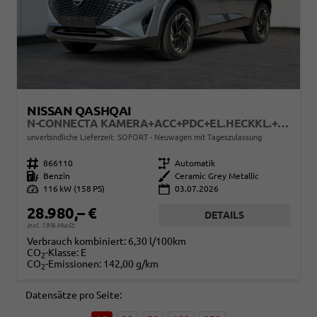
NISSAN QASHQAI
N-CONNECTA KAMERA+ACC+PDC+EL.HECKKL.+SHZ+LED
unverbindliche Lieferzeit: SOFORT
Neuwagen mit Tageszulassung
Fahrzeugnr.
866110
Getriebe
Automatik
Kraftstoff
Benzin
Außenfarbe
Ceramic Grey Metallic
Leistung
116 kW (158 PS)
03.07.2026
28.980,– €
DETAILS
incl. 19% MwSt.
Verbrauch kombiniert:
6,30 l/100km
CO
-Klasse:
E
2
CO
-Emissionen:
142,00 g/km
2
Datensätze pro Seite: