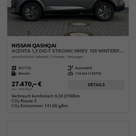
NISSAN QASHQAI
ACENTA 1,3 DIG-T XTRONIC MHEV 158 WINTERPAKET
unverbindliche Lieferzeit:
3 Monate
Neuwagen
Fahrzeugnr.
857725
Getriebe
Automatik
Kraftstoff
Benzin
Leistung
116 kW (158 PS)
27.470,– €
DETAILS
incl. 19% MwSt.
Verbrauch kombiniert:
6,30 l/100km
CO
-Klasse:
E
2
CO
-Emissionen:
141,00 g/km
2