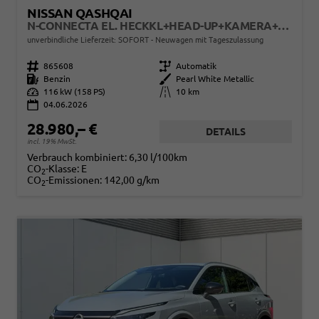
NISSAN QASHQAI
N-CONNECTA EL. HECKKL+HEAD-UP+KAMERA+ACC+PDC+SHZ+LED
unverbindliche Lieferzeit: SOFORT
Neuwagen mit Tageszulassung
Fahrzeugnr.
865608
Getriebe
Automatik
Kraftstoff
Benzin
Außenfarbe
Pearl White Metallic
Leistung
116 kW (158 PS)
Kilometerstand
10 km
04.06.2026
28.980,– €
DETAILS
incl. 19% MwSt.
Verbrauch kombiniert:
6,30 l/100km
CO
-Klasse:
E
2
CO
-Emissionen:
142,00 g/km
2