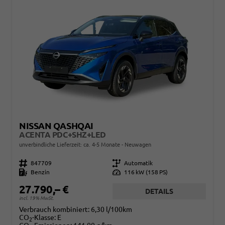
NISSAN QASHQAI
ACENTA PDC+SHZ+LED
unverbindliche Lieferzeit: ca. 4-5 Monate
Neuwagen
Fahrzeugnr.
847709
Getriebe
Automatik
Kraftstoff
Benzin
Leistung
116 kW (158 PS)
27.790,– €
DETAILS
incl. 19% MwSt.
Verbrauch kombiniert:
6,30 l/100km
CO
-Klasse:
E
2