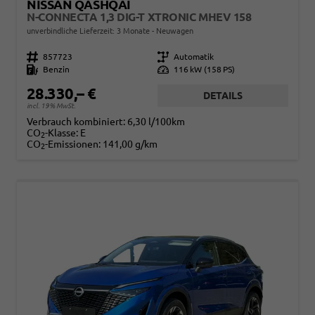
NISSAN QASHQAI
N-CONNECTA 1,3 DIG-T XTRONIC MHEV 158
unverbindliche Lieferzeit:
3 Monate
Neuwagen
Fahrzeugnr.
857723
Getriebe
Automatik
Kraftstoff
Benzin
Leistung
116 kW (158 PS)
28.330,– €
DETAILS
incl. 19% MwSt.
Verbrauch kombiniert:
6,30 l/100km
CO
-Klasse:
E
2
CO
-Emissionen:
141,00 g/km
2