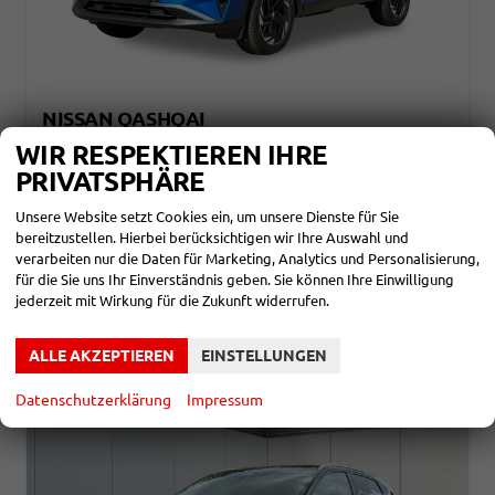
NISSAN QASHQAI
N-CONNECTA KAMERA+ACC+PDC+SHZ+LED
WIR RESPEKTIEREN IHRE
unverbindliche Lieferzeit: ca. 4-5 Monate
Neuwagen
PRIVATSPHÄRE
Fahrzeugnr.
847711
Getriebe
Automatik
Unsere Website setzt Cookies ein, um unsere Dienste für Sie
Kraftstoff
Benzin
Leistung
116 kW (158 PS)
bereitzustellen. Hierbei berücksichtigen wir Ihre Auswahl und
28.720,– €
verarbeiten nur die Daten für Marketing, Analytics und Personalisierung,
DETAILS
für die Sie uns Ihr Einverständnis geben. Sie können Ihre Einwilligung
incl. 19% MwSt.
jederzeit mit Wirkung für die Zukunft widerrufen.
Verbrauch kombiniert:
6,40 l/100km
CO
-Klasse:
E
2
CO
-Emissionen:
145,00 g/km
2
ALLE AKZEPTIEREN
EINSTELLUNGEN
Datenschutzerklärung
Impressum