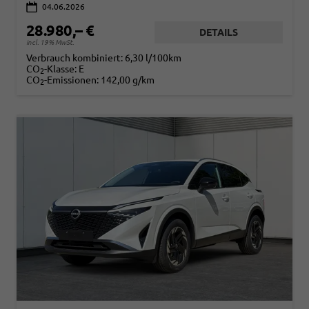
04.06.2026
28.980,– €
DETAILS
incl. 19% MwSt.
Verbrauch kombiniert:
6,30 l/100km
CO
-Klasse:
E
2
CO
-Emissionen:
142,00 g/km
2