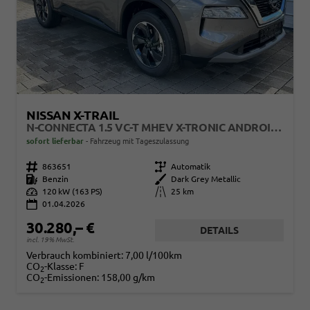
NISSAN X-TRAIL
N-CONNECTA 1.5 VC-T MHEV X-TRONIC ANDROID AUTO*NAVI*SHZ*3Z KLIMAAUTO*360°*ACC*E-HECK
sofort lieferbar
Fahrzeug mit Tageszulassung
Fahrzeugnr.
863651
Getriebe
Automatik
Kraftstoff
Benzin
Außenfarbe
Dark Grey Metallic
Leistung
120 kW (163 PS)
Kilometerstand
25 km
01.04.2026
30.280,– €
DETAILS
incl. 19% MwSt.
Verbrauch kombiniert:
7,00 l/100km
CO
-Klasse:
F
2
CO
-Emissionen:
158,00 g/km
2