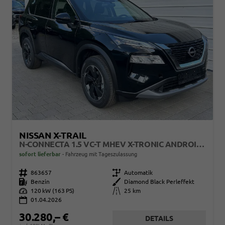
NISSAN X-TRAIL
N-CONNECTA 1.5 VC-T MHEV X-TRONIC ANDROID AUTO*NAVI*SHZ*3Z KLIMAAUTO*360°*ACC*E-HECK
sofort lieferbar
Fahrzeug mit Tageszulassung
Fahrzeugnr.
863657
Getriebe
Automatik
Kraftstoff
Benzin
Außenfarbe
Diamond Black Perleffekt
Leistung
120 kW (163 PS)
Kilometerstand
25 km
01.04.2026
30.280,– €
DETAILS