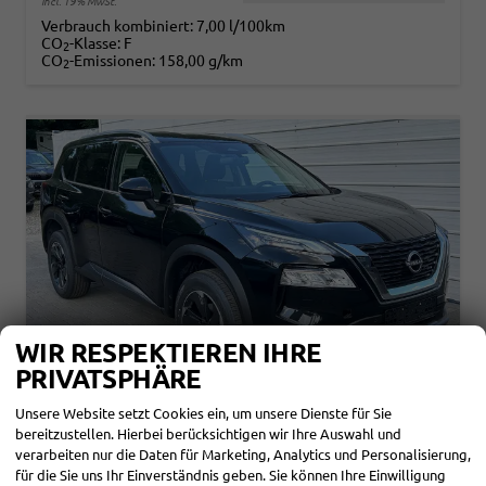
incl. 19% MwSt.
Verbrauch kombiniert:
7,00 l/100km
CO
-Klasse:
F
2
CO
-Emissionen:
158,00 g/km
2
WIR RESPEKTIEREN IHRE
PRIVATSPHÄRE
Unsere Website setzt Cookies ein, um unsere Dienste für Sie
bereitzustellen. Hierbei berücksichtigen wir Ihre Auswahl und
NISSAN X-TRAIL
verarbeiten nur die Daten für Marketing, Analytics und Personalisierung,
N-CONNECTA 1.5 VC-T MHEV X-TRONIC ANDROID AUTO*NAVI*SHZ*3Z KLIMAAUTO*360°*ACC*E-HECK
für die Sie uns Ihr Einverständnis geben. Sie können Ihre Einwilligung
sofort lieferbar
Fahrzeug mit Tageszulassung