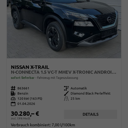
NISSAN X-TRAIL
N-CONNECTA 1.5 VC-T MHEV X-TRONIC ANDROID AUTO*NAVI*SHZ*3Z KLIMAAUTO*360°*ACC*E-HECK
sofort lieferbar
Fahrzeug mit Tageszulassung
Fahrzeugnr.
863661
Getriebe
Automatik
Kraftstoff
Benzin
Außenfarbe
Diamond Black Perleffekt
Leistung
120 kW (163 PS)
Kilometerstand
25 km
01.04.2026
30.280,– €
DETAILS
incl. 19% MwSt.
Verbrauch kombiniert:
7,00 l/100km