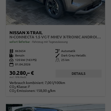
NISSAN X-TRAIL
N-CONNECTA 1.5 VC-T MHEV X-TRONIC ANDROID AUTO*NAVI*SHZ*3Z KLIMAAUTO*360°*ACC*E-HECK
sofort lieferbar
Fahrzeug mit Tageszulassung
Fahrzeugnr.
863654
Getriebe
Automatik
Kraftstoff
Benzin
Außenfarbe
Dark Grey Metallic
Leistung
120 kW (163 PS)
Kilometerstand
25 km
01.04.2026
30.280,– €
DETAILS
incl. 19% MwSt.
Verbrauch kombiniert:
7,00 l/100km
CO
-Klasse:
F
2
CO
-Emissionen:
158,00 g/km
2