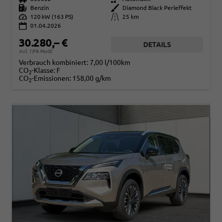
Kraftstoff
Benzin
Außenfarbe
Diamond Black Perleffekt
Leistung
120 kW (163 PS)
Kilometerstand
25 km
01.04.2026
30.280,– €
DETAILS
incl. 19% MwSt.
Verbrauch kombiniert:
7,00 l/100km
CO
-Klasse:
F
2
CO
-Emissionen:
158,00 g/km
2