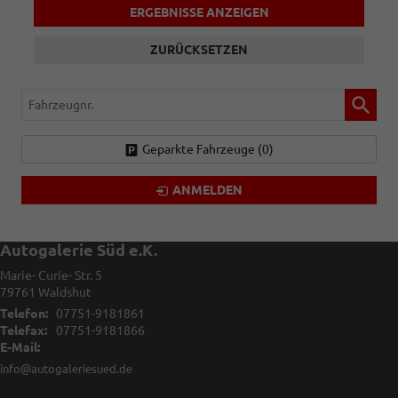
ERGEBNISSE ANZEIGEN
ZURÜCKSETZEN
Fahrzeugnr.
Geparkte Fahrzeuge (
0
)
ANMELDEN
Autogalerie Süd e.K.
Marie- Curie- Str. 5
79761
Waldshut
Telefon:
07751-9181861
Telefax:
07751-9181866
E-Mail:
info@autogaleriesued.de