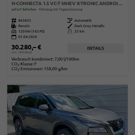
N-CONNECTA 1.5 VC-T MHEV X-TRONIC ANDROID AUTO*NAVI*SHZ*3Z KLIMAAUTO*360°*ACC*E-HECK
sofort lieferbar
Fahrzeug mit Tageszulassung
Fahrzeugnr.
863653
Getriebe
Automatik
Kraftstoff
Benzin
Außenfarbe
Dark Grey Metallic
Leistung
120 kW (163 PS)
Kilometerstand
25 km
01.04.2026
30.280,– €
DETAILS
incl. 19% MwSt.
Verbrauch kombiniert:
7,00 l/100km
CO
-Klasse:
F
2
CO
-Emissionen:
158,00 g/km
2