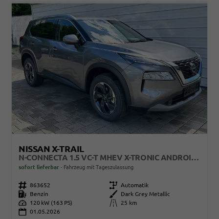
NISSAN X-TRAIL
N-CONNECTA 1.5 VC-T MHEV X-TRONIC ANDROID AUTO*NAVI*SHZ*3Z KLIMAAUTO*360°*ACC*E-HECK
sofort lieferbar
Fahrzeug mit Tageszulassung
Fahrzeugnr.
863652
Getriebe
Automatik
Kraftstoff
Benzin
Außenfarbe
Dark Grey Metallic
Leistung
120 kW (163 PS)
Kilometerstand
25 km
01.05.2026