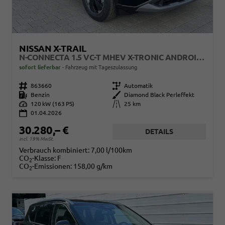
NISSAN X-TRAIL
N-CONNECTA 1.5 VC-T MHEV X-TRONIC ANDROID AUTO*NAVI*SHZ*3Z KLIMAAUTO*360°*ACC*E-HECK
sofort lieferbar
Fahrzeug mit Tageszulassung
Fahrzeugnr.
863660
Getriebe
Automatik
Kraftstoff
Benzin
Außenfarbe
Diamond Black Perleffekt
Leistung
120 kW (163 PS)
Kilometerstand
25 km
01.04.2026
30.280,– €
DETAILS
incl. 19% MwSt.
Verbrauch kombiniert:
7,00 l/100km
CO
-Klasse:
F
2
CO
-Emissionen:
158,00 g/km
2