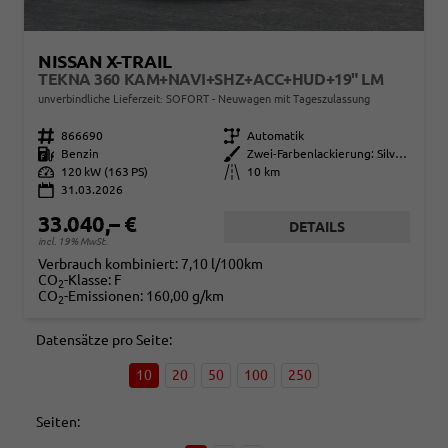
NISSAN X-TRAIL
TEKNA 360 KAM+NAVI+SHZ+ACC+HUD+19" LM
unverbindliche Lieferzeit: SOFORT
Neuwagen mit Tageszulassung
Fahrzeugnr.
866690
Getriebe
Automatik
Kraftstoff
Benzin
Außenfarbe
Zwei-Farbenlackierung: Silver/ Diamond Black
Leistung
120 kW (163 PS)
Kilometerstand
10 km
31.03.2026
33.040,– €
DETAILS
incl. 19% MwSt.
Verbrauch kombiniert:
7,10 l/100km
CO
-Klasse:
F
2
CO
-Emissionen:
160,00 g/km
2
Datensätze pro Seite:
10
20
50
100
250
Seiten: