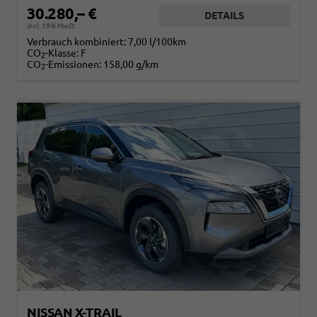
30.280,– €
DETAILS
incl. 19% MwSt.
Verbrauch kombiniert:
7,00 l/100km
CO
-Klasse:
F
2
CO
-Emissionen:
158,00 g/km
2
NISSAN X-TRAIL