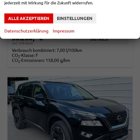
jederzeit mit Wirkung für die Zukunft widerrufen.
Fahrzeugnr.
863659
Getriebe
Automatik
Kraftstoff
Benzin
Außenfarbe
Diamond Black Perleffekt
ALLE AKZEPTIEREN
EINSTELLUNGEN
Leistung
120 kW (163 PS)
Kilometerstand
25 km
01.04.2026
Datenschutzerklärung
Impressum
30.280,– €
DETAILS
incl. 19% MwSt.
Verbrauch kombiniert:
7,00 l/100km
CO
-Klasse:
F
2
CO
-Emissionen:
158,00 g/km
2