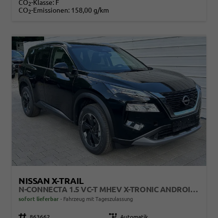
CO
-Klasse:
F
2
CO
-Emissionen:
158,00 g/km
2
NISSAN X-TRAIL
N-CONNECTA 1.5 VC-T MHEV X-TRONIC ANDROID AUTO*NAVI*SHZ*3Z KLIMAAUTO*360°*ACC*E-HECK
sofort lieferbar
Fahrzeug mit Tageszulassung
Fahrzeugnr.
863662
Getriebe
Automatik