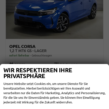
OPEL CORSA
1,2 T MT6 GS - LAGER
sofort lieferbar
Gebrauchtwagen
Fahrzeugnr.
864958
Getriebe
Schaltgetriebe
WIR RESPEKTIEREN IHRE
Kraftstoff
Benzin
Außenfarbe
Voltaik Blue/Dach schwarz Metallic ()
Leistung
74 kW (101 PS)
Kilometerstand
2.200 km
PRIVATSPHÄRE
01.11.2025
Unsere Website setzt Cookies ein, um unsere Dienste für Sie
22.170,– €
DETAILS
bereitzustellen. Hierbei berücksichtigen wir Ihre Auswahl und
incl. 19% MwSt.
verarbeiten nur die Daten für Marketing, Analytics und Personalisierung,
Verbrauch kombiniert:
5,30 l/100km
für die Sie uns Ihr Einverständnis geben. Sie können Ihre Einwilligung
CO
-Emissionen:
118,00 g/km
2
jederzeit mit Wirkung für die Zukunft widerrufen.