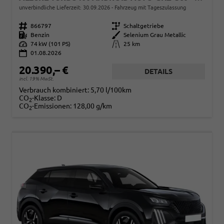
unverbindliche Lieferzeit:
30.09.2026
Fahrzeug mit Tageszulassung
Fahrzeugnr.
866797
Getriebe
Schaltgetriebe
Kraftstoff
Benzin
Außenfarbe
Selenium Grau Metallic
Leistung
74 kW (101 PS)
Kilometerstand
25 km
01.08.2026
20.390,– €
DETAILS
incl. 19% MwSt.
Verbrauch kombiniert:
5,70 l/100km
CO
-Klasse:
D
2
CO
-Emissionen:
128,00 g/km
2