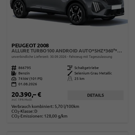
PEUGEOT 2008
ALLURE TURBO100 ANDROID AUTO*SHZ*360°*TOTWINKEL*KLIMAAUTO
unverbindliche Lieferzeit:
30.09.2026
Fahrzeug mit Tageszulassung
Fahrzeugnr.
866795
Getriebe
Schaltgetriebe
Kraftstoff
Benzin
Außenfarbe
Selenium Grau Metallic
Leistung
74 kW (101 PS)
Kilometerstand
25 km
01.08.2026
20.390,– €
DETAILS
incl. 19% MwSt.
Verbrauch kombiniert:
5,70 l/100km
CO
-Klasse:
D
2
CO
-Emissionen:
128,00 g/km
2