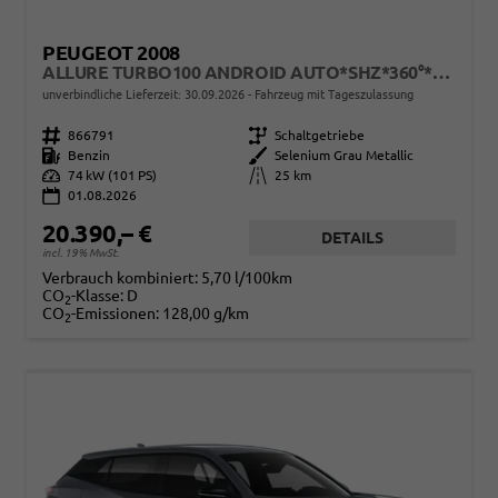
PEUGEOT 2008
ALLURE TURBO100 ANDROID AUTO*SHZ*360°*TOTWINKEL*KLIMAAUTO
unverbindliche Lieferzeit:
30.09.2026
Fahrzeug mit Tageszulassung
Fahrzeugnr.
866791
Getriebe
Schaltgetriebe
Kraftstoff
Benzin
Außenfarbe
Selenium Grau Metallic
Leistung
74 kW (101 PS)
Kilometerstand
25 km
01.08.2026
20.390,– €
DETAILS
incl. 19% MwSt.
Verbrauch kombiniert:
5,70 l/100km
CO
-Klasse:
D
2
CO
-Emissionen:
128,00 g/km
2