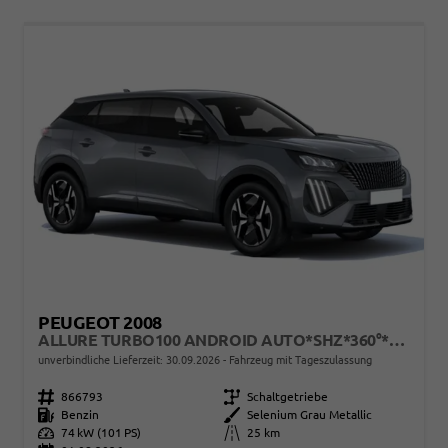
PEUGEOT 2008
ALLURE TURBO100 ANDROID AUTO*SHZ*360°*TOTWINKEL*KLIMAAUTO
unverbindliche Lieferzeit:
30.09.2026
Fahrzeug mit Tageszulassung
Fahrzeugnr.
866793
Getriebe
Schaltgetriebe
Kraftstoff
Benzin
Außenfarbe
Selenium Grau Metallic
Leistung
74 kW (101 PS)
Kilometerstand
25 km