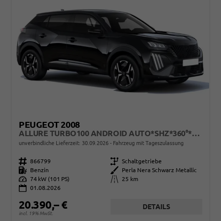
PEUGEOT 2008
ALLURE TURBO100 ANDROID AUTO*SHZ*360°*TOTWINKEL*KLIMAAUTO
unverbindliche Lieferzeit:
30.09.2026
Fahrzeug mit Tageszulassung
Fahrzeugnr.
866799
Getriebe
Schaltgetriebe
Kraftstoff
Benzin
Außenfarbe
Perla Nera Schwarz Metallic
Leistung
74 kW (101 PS)
Kilometerstand
25 km
01.08.2026
20.390,– €
DETAILS
incl. 19% MwSt.