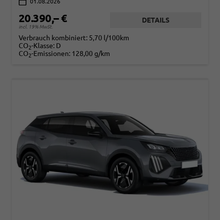
01.08.2026
20.390,– €
DETAILS
incl. 19% MwSt.
Verbrauch kombiniert:
5,70 l/100km
CO
-Klasse:
D
2
CO
-Emissionen:
128,00 g/km
2