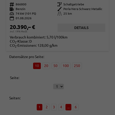
Fahrzeugnr.
866800
Getriebe
Schaltgetriebe
Kraftstoff
Benzin
Außenfarbe
Perla Nera Schwarz Metallic
Leistung
74 kW (101 PS)
Kilometerstand
25 km
01.08.2026
20.390,– €
DETAILS
incl. 19% MwSt.
Verbrauch kombiniert:
5,70 l/100km
CO
-Klasse:
D
2
CO
-Emissionen:
128,00 g/km
2
Datensätze pro Seite:
10
20
50
100
250
Seite:
Seiten:
1
2
3
4
...
6