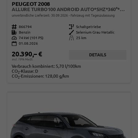
PEUGEOT 2008
ALLURE TURBO100 ANDROID AUTO*SHZ*360°*TOTWINKEL*KLIMAAUTO
unverbindliche Lieferzeit:
30.09.2026
Fahrzeug mit Tageszulassung
Fahrzeugnr.
866794
Getriebe
Schaltgetriebe
Kraftstoff
Benzin
Außenfarbe
Selenium Grau Metallic
Leistung
74 kW (101 PS)
Kilometerstand
25 km
01.08.2026
20.390,– €
DETAILS
incl. 19% MwSt.
Verbrauch kombiniert:
5,70 l/100km
CO
-Klasse:
D
2
CO
-Emissionen:
128,00 g/km
2