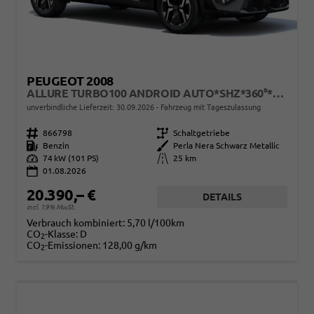
PEUGEOT 2008
ALLURE TURBO100 ANDROID AUTO*SHZ*360°*TOTWINKEL*KLIMAAUTO
unverbindliche Lieferzeit:
30.09.2026
Fahrzeug mit Tageszulassung
Fahrzeugnr.
866798
Getriebe
Schaltgetriebe
Kraftstoff
Benzin
Außenfarbe
Perla Nera Schwarz Metallic
Leistung
74 kW (101 PS)
Kilometerstand
25 km
01.08.2026
20.390,– €
DETAILS
incl. 19% MwSt.
Verbrauch kombiniert:
5,70 l/100km
CO
-Klasse:
D
2
CO
-Emissionen:
128,00 g/km
2