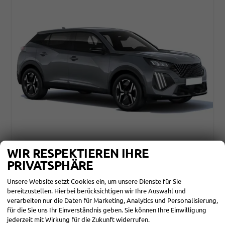
PEUGEOT 2008
WIR RESPEKTIEREN IHRE
ALLURE TURBO100 ANDROID AUTO*SHZ*360°*TOTWINKEL*KLIMAAUTO
PRIVATSPHÄRE
unverbindliche Lieferzeit:
30.09.2026
Fahrzeug mit Tageszulassung
Unsere Website setzt Cookies ein, um unsere Dienste für Sie
Fahrzeugnr.
866796
Getriebe
Schaltgetriebe
bereitzustellen. Hierbei berücksichtigen wir Ihre Auswahl und
Kraftstoff
Benzin
Außenfarbe
Selenium Grau Metallic
Leistung
74 kW (101 PS)
Kilometerstand
25 km
verarbeiten nur die Daten für Marketing, Analytics und Personalisierung,
01.08.2026
für die Sie uns Ihr Einverständnis geben. Sie können Ihre Einwilligung
jederzeit mit Wirkung für die Zukunft widerrufen.