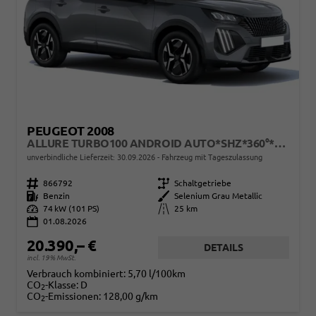
PEUGEOT 2008
ALLURE TURBO100 ANDROID AUTO*SHZ*360°*TOTWINKEL*KLIMAAUTO
unverbindliche Lieferzeit:
30.09.2026
Fahrzeug mit Tageszulassung
Fahrzeugnr.
866792
Getriebe
Schaltgetriebe
Kraftstoff
Benzin
Außenfarbe
Selenium Grau Metallic
Leistung
74 kW (101 PS)
Kilometerstand
25 km
01.08.2026
20.390,– €
DETAILS
incl. 19% MwSt.
Verbrauch kombiniert:
5,70 l/100km
CO
-Klasse:
D
2
CO
-Emissionen:
128,00 g/km
2