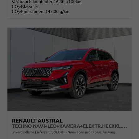
Verbrauch kombiniert:
6,40 l/100km
CO
-Klasse:
E
2
CO
-Emissionen:
145,00 g/km
2
RENAULT AUSTRAL
TECHNO NAVI+LED+KAMERA+ELEKTR.HECKKL.+19"LM
unverbindliche Lieferzeit: SOFORT
Neuwagen mit Tageszulassung