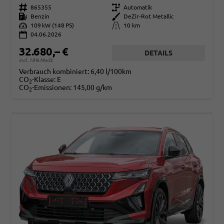
Fahrzeugnr.
865355
Getriebe
Automatik
Kraftstoff
Benzin
Außenfarbe
DeZir-Rot Metallic
Leistung
109 kW (148 PS)
Kilometerstand
10 km
04.06.2026
32.680,– €
DETAILS
incl. 19% MwSt.
Verbrauch kombiniert:
6,40 l/100km
CO
-Klasse:
E
2
CO
-Emissionen:
145,00 g/km
2