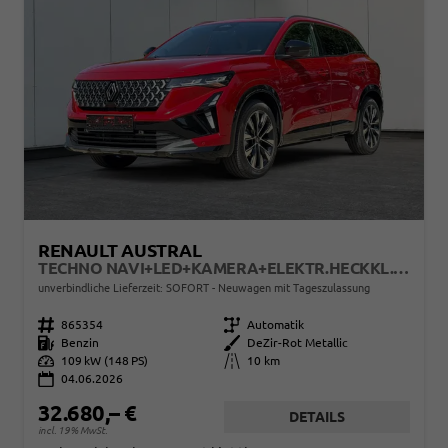
RENAULT AUSTRAL
TECHNO NAVI+LED+KAMERA+ELEKTR.HECKKL.+19"LM
unverbindliche Lieferzeit: SOFORT
Neuwagen mit Tageszulassung
Fahrzeugnr.
865354
Getriebe
Automatik
Kraftstoff
Benzin
Außenfarbe
DeZir-Rot Metallic
Leistung
109 kW (148 PS)
Kilometerstand
10 km
04.06.2026
32.680,– €
DETAILS
incl. 19% MwSt.