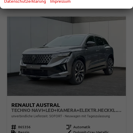
CO
-Emissionen:
144,00 g/km
Datenschutzerklärung
Impressum
2
RENAULT AUSTRAL
TECHNO NAVI+LED+KAMERA+ELEKTR.HECKKL.+19"LM
unverbindliche Lieferzeit: SOFORT
Neuwagen mit Tageszulassung
Fahrzeugnr.
865356
Getriebe
Automatik
Kraftstoff
Benzin
Außenfarbe
Dolomit-Grau Metallic