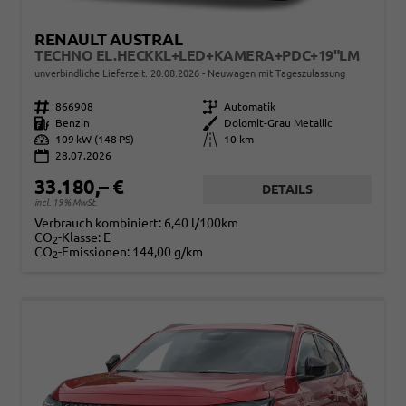
RENAULT AUSTRAL
TECHNO EL.HECKKL+LED+KAMERA+PDC+19"LM
unverbindliche Lieferzeit:
20.08.2026
Neuwagen mit Tageszulassung
Fahrzeugnr.
866908
Getriebe
Automatik
Kraftstoff
Benzin
Außenfarbe
Dolomit-Grau Metallic
Leistung
109 kW (148 PS)
Kilometerstand
10 km
28.07.2026
33.180,– €
DETAILS
incl. 19% MwSt.
Verbrauch kombiniert:
6,40 l/100km
CO
-Klasse:
E
2
CO
-Emissionen:
144,00 g/km
2