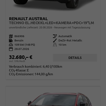
RENAULT AUSTRAL
TECHNO EL.HECKKL+LED+KAMERA+PDC+19"LM
unverbindliche Lieferzeit:
20.08.2026
Neuwagen mit Tageszulassung
Fahrzeugnr.
866906
Getriebe
Automatik
Kraftstoff
Benzin
Außenfarbe
DeZir-Rot Metallic
Leistung
109 kW (148 PS)
Kilometerstand
10 km
28.07.2026
32.680,– €
DETAILS
incl. 19% MwSt.
Verbrauch kombiniert:
6,40 l/100km
CO
-Klasse:
E
2
CO
-Emissionen:
144,00 g/km
2