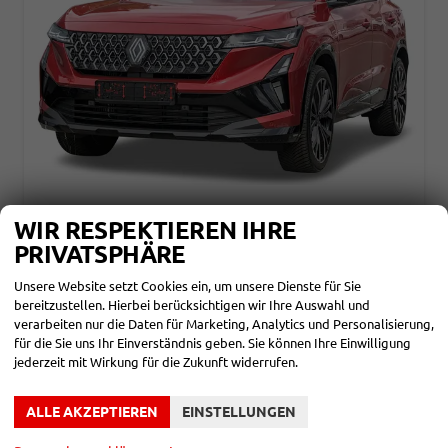
RENAULT AUSTRAL
WIR RESPEKTIEREN IHRE
TECHNO EL.HECKKL+LED+KAMERA+PDC+19"LM
PRIVATSPHÄRE
unverbindliche Lieferzeit:
20.08.2026
Neuwagen
Unsere Website setzt Cookies ein, um unsere Dienste für Sie
Fahrzeugnr.
866907
Getriebe
Automatik
bereitzustellen. Hierbei berücksichtigen wir Ihre Auswahl und
Kraftstoff
Benzin
Außenfarbe
DeZir-Rot Metallic
verarbeiten nur die Daten für Marketing, Analytics und Personalisierung,
Leistung
109 kW (148 PS)
Kilometerstand
10 km
für die Sie uns Ihr Einverständnis geben. Sie können Ihre Einwilligung
28.07.2026
jederzeit mit Wirkung für die Zukunft widerrufen.
32.680,– €
DETAILS
incl. 19% MwSt.
ALLE AKZEPTIEREN
EINSTELLUNGEN
Verbrauch kombiniert:
6,40 l/100km
CO
-Klasse:
E
2