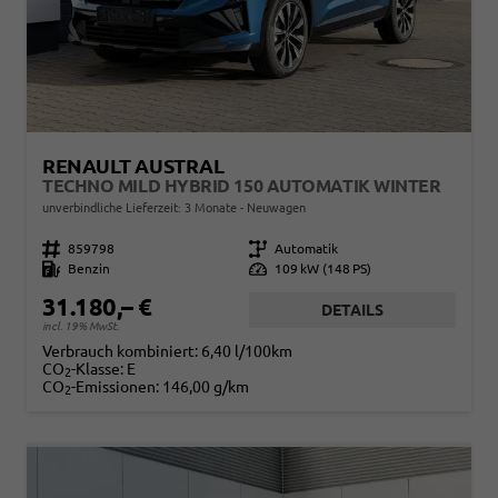
RENAULT AUSTRAL
TECHNO MILD HYBRID 150 AUTOMATIK WINTER
unverbindliche Lieferzeit:
3 Monate
Neuwagen
Fahrzeugnr.
859798
Getriebe
Automatik
Kraftstoff
Benzin
Leistung
109 kW (148 PS)
31.180,– €
DETAILS
incl. 19% MwSt.
Verbrauch kombiniert:
6,40 l/100km
CO
-Klasse:
E
2
CO
-Emissionen:
146,00 g/km
2