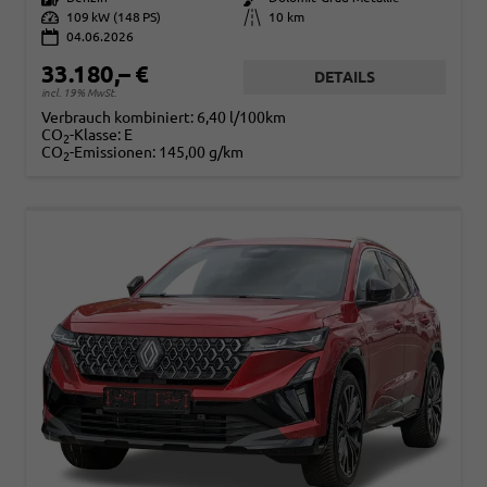
Leistung
109 kW (148 PS)
Kilometerstand
10 km
04.06.2026
33.180,– €
DETAILS
incl. 19% MwSt.
Verbrauch kombiniert:
6,40 l/100km
CO
-Klasse:
E
2
CO
-Emissionen:
145,00 g/km
2