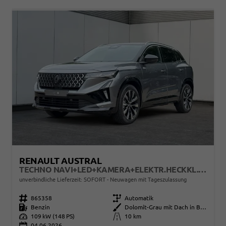
RENAULT AUSTRAL
TECHNO NAVI+LED+KAMERA+ELEKTR.HECKKL.+19"LM
unverbindliche Lieferzeit: SOFORT
Neuwagen mit Tageszulassung
Fahrzeugnr.
865358
Getriebe
Automatik
Kraftstoff
Benzin
Außenfarbe
Dolomit-Grau mit Dach in Black-Pearl-Schwarz
Leistung
109 kW (148 PS)
Kilometerstand
10 km
04.06.2026