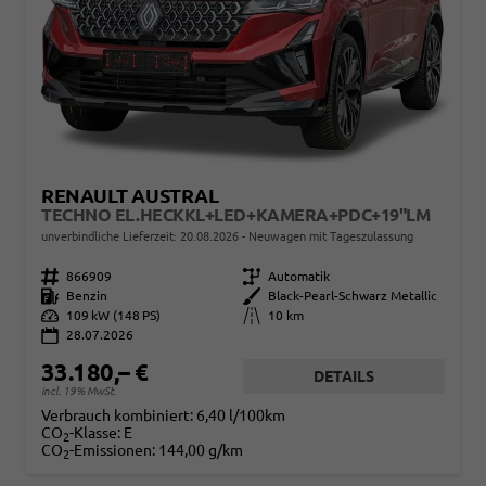
RENAULT AUSTRAL
TECHNO EL.HECKKL+LED+KAMERA+PDC+19"LM
unverbindliche Lieferzeit:
20.08.2026
Neuwagen mit Tageszulassung
Fahrzeugnr.
866909
Getriebe
Automatik
Kraftstoff
Benzin
Außenfarbe
Black-Pearl-Schwarz Metallic
Leistung
109 kW (148 PS)
Kilometerstand
10 km
28.07.2026
33.180,– €
DETAILS
incl. 19% MwSt.
Verbrauch kombiniert:
6,40 l/100km
CO
-Klasse:
E
2
CO
-Emissionen:
144,00 g/km
2