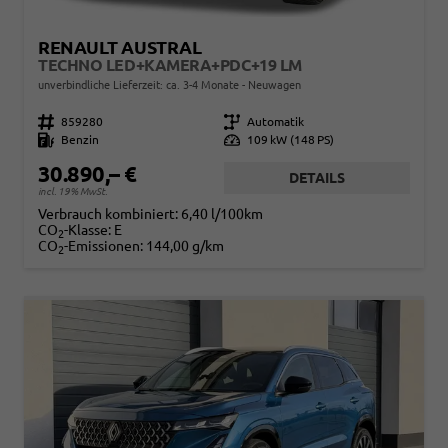
RENAULT AUSTRAL
TECHNO LED+KAMERA+PDC+19 LM
unverbindliche Lieferzeit: ca. 3-4 Monate
Neuwagen
Fahrzeugnr.
859280
Getriebe
Automatik
Kraftstoff
Benzin
Leistung
109 kW (148 PS)
30.890,– €
DETAILS
incl. 19% MwSt.
Verbrauch kombiniert:
6,40 l/100km
CO
-Klasse:
E
2
CO
-Emissionen:
144,00 g/km
2