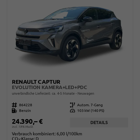
RENAULT CAPTUR
EVOLUTION KAMERA+LED+PDC
unverbindliche Lieferzeit: ca. 4-5 Monate
Neuwagen
Fahrzeugnr.
864228
Getriebe
Autom. 7-Gang
Kraftstoff
Benzin
Leistung
103 kW (140 PS)
24.390,– €
DETAILS
incl. 19% MwSt.
Verbrauch kombiniert:
6,00 l/100km
CO
-Klasse:
D
2