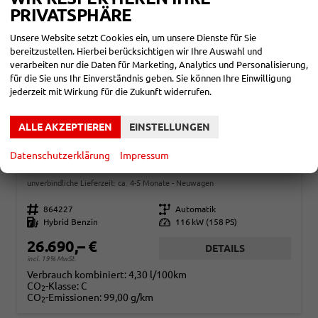
PRIVATSPHÄRE
Unsere Website setzt Cookies ein, um unsere Dienste für Sie
bereitzustellen. Hierbei berücksichtigen wir Ihre Auswahl und
verarbeiten nur die Daten für Marketing, Analytics und Personalisierung,
für die Sie uns Ihr Einverständnis geben. Sie können Ihre Einwilligung
jederzeit mit Wirkung für die Zukunft widerrufen.
ALLE AKZEPTIEREN
EINSTELLUNGEN
RENAULT CAPTUR
Datenschutzerklärung
Impressum
EVOLUTION KAMERA+LED+PDC
unverbindliche Lieferzeit: ca. 4-5 Monate
Neuwagen
Fahrzeugnr.
864227
Getriebe
Automatik
Kraftstoff
Hybrid Benzin
Leistung
116 kW (158 PS)
26.690,– €
DETAILS
incl. 19% MwSt.
Verbrauch kombiniert:
4,30 l/100km
CO
-Klasse:
C
2
CO
-Emissionen:
99,00 g/km
2