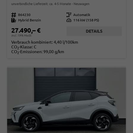
unverbindliche Lieferzeit: ca. 4-5 Monate
Neuwagen
Fahrzeugnr.
864230
Getriebe
Automatik
Kraftstoff
Hybrid Benzin
Leistung
116 kW (158 PS)
27.490,– €
DETAILS
incl. 19% MwSt.
Verbrauch kombiniert:
4,40 l/100km
CO
-Klasse:
C
2
CO
-Emissionen:
99,00 g/km
2