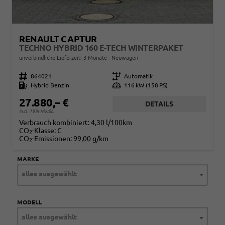
RENAULT CAPTUR
TECHNO HYBRID 160 E-TECH WINTERPAKET
unverbindliche Lieferzeit:
3 Monate
Neuwagen
Fahrzeugnr.
864021
Getriebe
Automatik
Kraftstoff
Hybrid Benzin
Leistung
116 kW (158 PS)
27.880,– €
DETAILS
incl. 19% MwSt.
Verbrauch kombiniert:
4,30 l/100km
CO
-Klasse:
C
2
CO
-Emissionen:
99,00 g/km
2
MARKE
alles ausgewählt
MODELL
alles ausgewählt