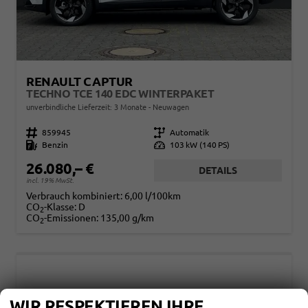
RENAULT CAPTUR
TECHNO TCE 140 EDC WINTERPAKET
unverbindliche Lieferzeit:
3 Monate
Neuwagen
Fahrzeugnr.
859945
Getriebe
Automatik
Kraftstoff
Benzin
Leistung
103 kW (140 PS)
26.080,– €
DETAILS
incl. 19% MwSt.
Verbrauch kombiniert:
6,00 l/100km
CO
-Klasse:
D
2
CO
-Emissionen:
135,00 g/km
2
WIR RESPEKTIEREN IHRE