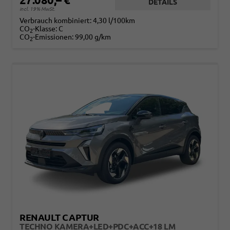
DETAILS
incl. 19% MwSt.
Verbrauch kombiniert:
4,30 l/100km
CO
-Klasse:
C
2
CO
-Emissionen:
99,00 g/km
2
RENAULT CAPTUR
TECHNO KAMERA+LED+PDC+ACC+18 LM