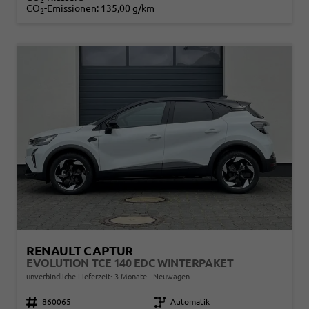
CO
-Emissionen:
135,00 g/km
2
RENAULT CAPTUR
EVOLUTION TCE 140 EDC WINTERPAKET
unverbindliche Lieferzeit:
3 Monate
Neuwagen
Fahrzeugnr.
860065
Getriebe
Automatik