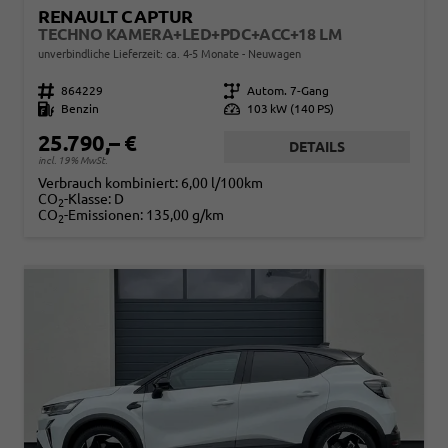
RENAULT CAPTUR
TECHNO KAMERA+LED+PDC+ACC+18 LM
unverbindliche Lieferzeit: ca. 4-5 Monate
Neuwagen
Fahrzeugnr.
864229
Getriebe
Autom. 7-Gang
Kraftstoff
Benzin
Leistung
103 kW (140 PS)
25.790,– €
DETAILS
incl. 19% MwSt.
Verbrauch kombiniert:
6,00 l/100km
CO
-Klasse:
D
2
CO
-Emissionen:
135,00 g/km
2