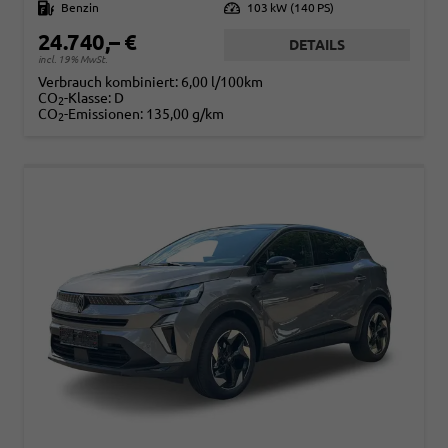
Kraftstoff
Benzin
Leistung
103 kW (140 PS)
24.740,– €
DETAILS
incl. 19% MwSt.
Verbrauch kombiniert:
6,00 l/100km
CO
-Klasse:
D
2
CO
-Emissionen:
135,00 g/km
2