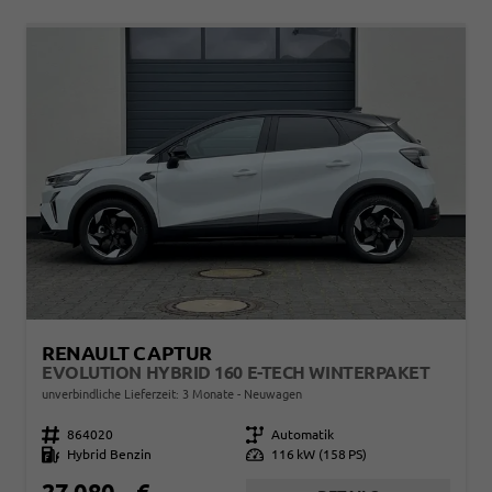
RENAULT CAPTUR
EVOLUTION HYBRID 160 E-TECH WINTERPAKET
unverbindliche Lieferzeit:
3 Monate
Neuwagen
Fahrzeugnr.
864020
Getriebe
Automatik
Kraftstoff
Hybrid Benzin
Leistung
116 kW (158 PS)
27.080,– €