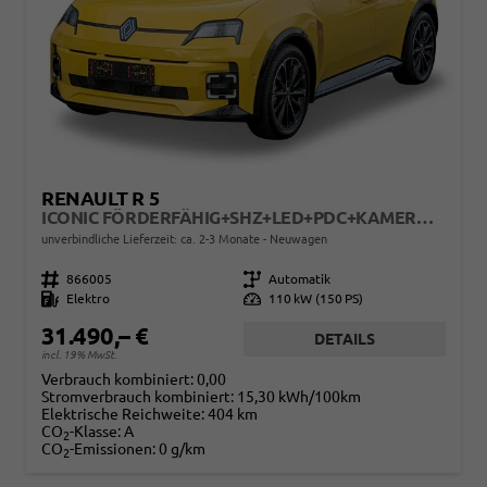
RENAULT R 5
ICONIC FÖRDERFÄHIG+SHZ+LED+PDC+KAMERA+ACC+18 LM
unverbindliche Lieferzeit: ca. 2-3 Monate
Neuwagen
Fahrzeugnr.
866005
Getriebe
Automatik
Kraftstoff
Elektro
Leistung
110 kW (150 PS)
31.490,– €
DETAILS
incl. 19% MwSt.
Verbrauch kombiniert:
0,00
Stromverbrauch kombiniert:
15,30 kWh/100km
Elektrische Reichweite:
404 km
CO
-Klasse:
A
2
CO
-Emissionen:
0 g/km
2