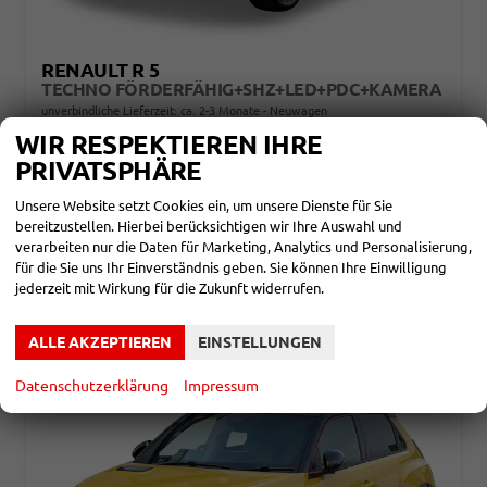
RENAULT R 5
TECHNO FÖRDERFÄHIG+SHZ+LED+PDC+KAMERA
unverbindliche Lieferzeit: ca. 2-3 Monate
Neuwagen
WIR RESPEKTIEREN IHRE
Fahrzeugnr.
866004
Getriebe
Automatik
PRIVATSPHÄRE
Kraftstoff
Elektro
Leistung
110 kW (150 PS)
30.080,– €
Unsere Website setzt Cookies ein, um unsere Dienste für Sie
DETAILS
bereitzustellen. Hierbei berücksichtigen wir Ihre Auswahl und
incl. 19% MwSt.
verarbeiten nur die Daten für Marketing, Analytics und Personalisierung,
Stromverbrauch kombiniert:
15,20 kWh/100km
für die Sie uns Ihr Einverständnis geben. Sie können Ihre Einwilligung
Elektrische Reichweite:
407 km
CO
-Klasse:
A
jederzeit mit Wirkung für die Zukunft widerrufen.
2
CO
-Emissionen:
0 g/km
2
ALLE AKZEPTIEREN
EINSTELLUNGEN
Datenschutzerklärung
Impressum