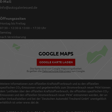
E-Mail:
info@autogaleriesued.de
Öffnungszeiten
Montag bis Freitag
07:30 – 12:30 & 13:00 – 17:30
Uhr
Samstag
nach Vereinbarung
GOOGLE MAPS
GOOGLE KARTE LADEN
Die Karte wird von Google Maps eingebettet.
Es gelten die
Datenschutzerklärungen
von Google.
Weitere Informationen zum offiziellen Kraftstoffverbrauch und zu den offiziellen
spezifischen CO
-Emissionen und gegebenenfalls zum Stromverbrauch neuer PKW können
2
dem 'Leitfaden über den offiziellen Kraftstoffverbrauch, die offiziellen spezifischen CO
-
2
Emissionen und den offiziellen Stromverbrauch neuer PKW' entnommen werden, der an
allen Verkaufsstellen und bei der 'Deutschen Automobil Treuhand GmbH' unentgeltlich
erhältlich ist unter www.dat.de.