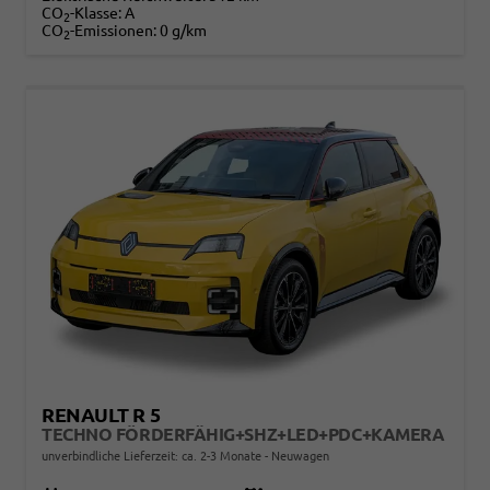
CO
-Klasse:
A
2
CO
-Emissionen:
0 g/km
2
RENAULT R 5
TECHNO FÖRDERFÄHIG+SHZ+LED+PDC+KAMERA
unverbindliche Lieferzeit: ca. 2-3 Monate
Neuwagen