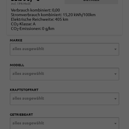
incl. 19% MwSt.
Verbrauch kombiniert:
0,00
Stromverbrauch kombiniert:
15,20 kWh/100km
Elektrische Reichweite:
405 km
CO
-Klasse:
A
2
CO
-Emissionen:
0 g/km
2
MARKE
alles ausgewählt
MODELL
alles ausgewählt
KRAFTSTOFFART
alles ausgewählt
GETRIEBEART
alles ausgewählt