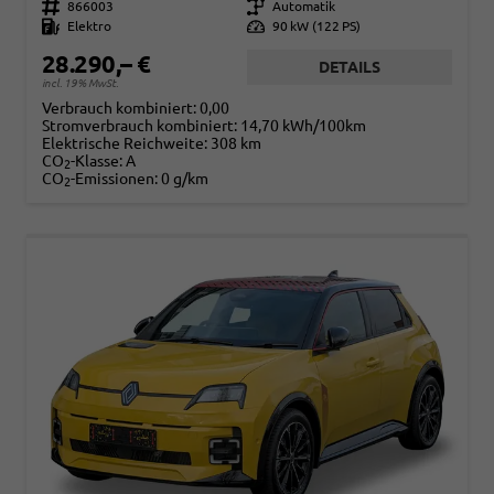
Fahrzeugnr.
866003
Getriebe
Automatik
Kraftstoff
Elektro
Leistung
90 kW (122 PS)
28.290,– €
DETAILS
incl. 19% MwSt.
Verbrauch kombiniert:
0,00
Stromverbrauch kombiniert:
14,70 kWh/100km
Elektrische Reichweite:
308 km
CO
-Klasse:
A
2
CO
-Emissionen:
0 g/km
2