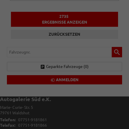
2735
ERGEBNISSE ANZEIGEN
ZURÜCKSETZEN
Fahrzeugnr.
Geparkte Fahrzeuge (
0
)
ANMELDEN
Autogalerie Süd e.K.
Marie- Curie- Str. 5
79761
Waldshut
Telefon:
07751-9181861
Telefax:
07751-9181866