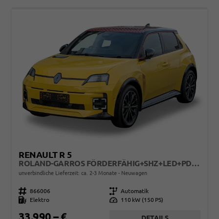
RENAULT R 5
ROLAND-GARROS FÖRDERFÄHIG+SHZ+LED+PDC+KAMERA+ACC+18 LM
unverbindliche Lieferzeit: ca. 2-3 Monate
Neuwagen
Fahrzeugnr.
866006
Getriebe
Automatik
Kraftstoff
Elektro
Leistung
110 kW (150 PS)
33.990,– €
DETAILS