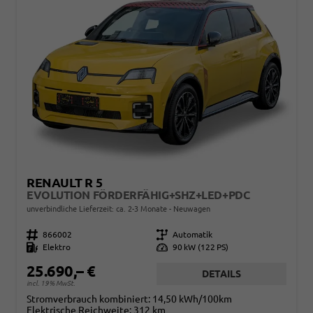
RENAULT R 5
EVOLUTION FÖRDERFÄHIG+SHZ+LED+PDC
unverbindliche Lieferzeit: ca. 2-3 Monate
Neuwagen
Fahrzeugnr.
866002
Getriebe
Automatik
Kraftstoff
Elektro
Leistung
90 kW (122 PS)
25.690,– €
DETAILS
incl. 19% MwSt.
Stromverbrauch kombiniert:
14,50 kWh/100km
Elektrische Reichweite:
312 km