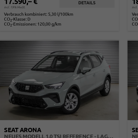
17.590,– €
1
DETAILS
incl. 19% MwSt.
incl
Verbrauch kombiniert:
5,30 l/100km
Ve
CO
-Klasse:
D
CO
2
CO
-Emissionen:
120,00 g/km
CO
2
SEAT ARONA
S
NEUES MODELL 1,0 TSI REFERENCE - LAGER