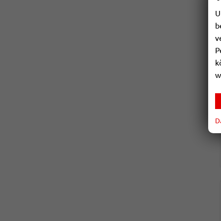
U
b
v
P
k
w
D