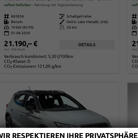
sofort lieferbar
Fahrzeug mit Tageszulassung
sof
Fahrzeugnr.
865856
Getriebe
Schaltgetriebe
Fahrzeugnr.
Kraftstoff
Benzin
Außenfarbe
Oniric Lake Metallic (M6)
Kraftstoff
Leistung
70 kW (95 PS)
Kilometerstand
20 km
Leistung
01.06.2026
21.190,– €
2
DETAILS
incl. 19% MwSt.
incl
Verbrauch kombiniert:
5,30 l/100km
Ve
CO
-Klasse:
D
CO
2
CO
-Emissionen:
121,00 g/km
CO
2
WIR RESPEKTIEREN IHRE PRIVATSPHÄRE