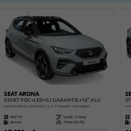
SEAT ARONA
S
START PDC+LED+5J GARANTIE+16" ALU
unverbindliche Lieferzeit: ca. 5-7 Monate
Neuwagen
unv
Fahrzeugnr.
862737
Getriebe
Schalt. 5-Gang
Fahrzeugnr.
Kraftstoff
Benzin
Leistung
70 kW (95 PS)
Kraftstoff