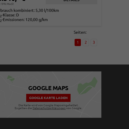
. 19% MwSt.
rbrauch kombiniert:
5,30 l/100km
-Klasse:
D
2
-Emissionen:
120,00 g/km
2
Seiten:
1
2
3
GOOGLE MAPS
GOOGLE KARTE LADEN
Die Karte wird von Google Maps eingebettet.
Es gelten die
Datenschutzerklärungen
von Google.