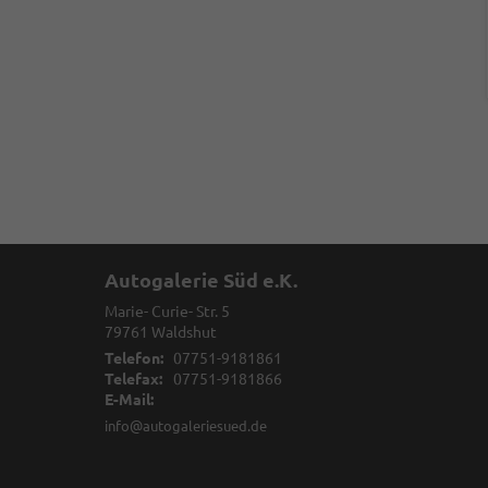
Autogalerie Süd e.K.
Marie- Curie- Str. 5
79761
Waldshut
Telefon:
07751-9181861
Telefax:
07751-9181866
E-Mail:
info@autogaleriesued.de