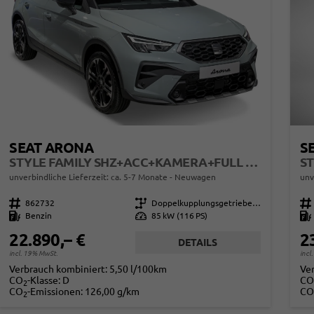
SEAT ARONA
S
STYLE FAMILY SHZ+ACC+KAMERA+FULL LINK+KLIMA+LED+16" ALU
unverbindliche Lieferzeit: ca. 5-7 Monate
Neuwagen
unv
Fahrzeugnr.
862732
Getriebe
Doppelkupplungsgetriebe (DSG)
Fahrzeugnr.
Kraftstoff
Benzin
Leistung
85 kW (116 PS)
Kraftstoff
22.890,– €
2
DETAILS
incl. 19% MwSt.
incl
Verbrauch kombiniert:
5,50 l/100km
Ve
CO
-Klasse:
D
CO
2
CO
-Emissionen:
126,00 g/km
CO
2