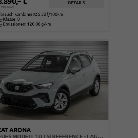
8.890,– €
DETAILS
. 19% MwSt.
rbrauch kombiniert:
5,30 l/100km
-Klasse:
D
2
-Emissionen:
120,00 g/km
2
EAT ARONA
NEUES MODELL 1,0 TSI REFERENCE - LAGER