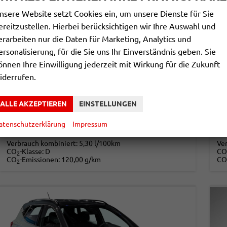
nsere Website setzt Cookies ein, um unsere Dienste für Sie
ereitzustellen. Hierbei berücksichtigen wir Ihre Auswahl und
erarbeiten nur die Daten für Marketing, Analytics und
ersonalisierung, für die Sie uns Ihr Einverständnis geben. Sie
SEAT ARONA
S
önnen Ihre Einwilligung jederzeit mit Wirkung für die Zukunft
STYLE FAMILY SHZ+ACC+KAMERA+FULL LINK+KLIMA+LED+16" ALU
iderrufen.
unverbindliche Lieferzeit: ca. 5-7 Monate
Neuwagen
unv
Fahrzeugnr.
862731
Getriebe
Schalt. 6-Gang
Fahrzeugnr.
ALLE AKZEPTIEREN
EINSTELLUNGEN
Kraftstoff
Benzin
Leistung
85 kW (116 PS)
Kraftstoff
21.220,– €
2
atenschutzerklärung
Impressum
DETAILS
incl. 19% MwSt.
incl
Verbrauch kombiniert:
5,30 l/100km
Ve
CO
-Klasse:
D
CO
2
CO
-Emissionen:
120,00 g/km
CO
2