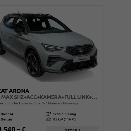
EAT ARONA
FR MAX SHZ+ACC+KAMERA+FULL LINK+KLIMA+KESSY+LED+16" ALU
erbindliche Lieferzeit: ca. 5-7 Monate
Neuwagen
862734
Getriebe
Schalt. 6-Gang
Benzin
Leistung
85 kW (116 PS)
3.540,– €
DETAILS