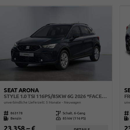
SEAT ARONA
S
STYLE 1.0 TSI 116PS/85KW 6G 2026 *FACELIFTET*
unverbindliche Lieferzeit:
5 Monate
Neuwagen
unv
Fahrzeugnr.
863178
Getriebe
Schalt. 6-Gang
Fahrzeugnr.
Kraftstoff
Benzin
Leistung
85 kW (116 PS)
Kraftstoff
23.358,– €
2
DETAILS