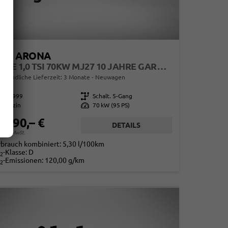
EAT ARONA
STYLE 1,0 TSI 70KW MJ27 10 JAHRE GARANTIE
erbindliche Lieferzeit:
3 Monate
Neuwagen
857999
Getriebe
Schalt. 5-Gang
Benzin
Leistung
70 kW (95 PS)
2.690,– €
DETAILS
. 19% MwSt.
rbrauch kombiniert:
5,30 l/100km
-Klasse:
D
2
-Emissionen:
120,00 g/km
2