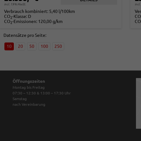
incl. 19% MwSt.
incl
Verbrauch kombiniert:
5,40 l/100km
Ve
CO
-Klasse:
D
CO
2
CO
-Emissionen:
120,00 g/km
CO
2
Datensätze pro Seite:
10
20
50
100
250
Öffnungszeiten
Montag bis Freitag
07:30 – 12:30 & 13:00 – 17:30
Uhr
Samstag
nach Vereinbarung