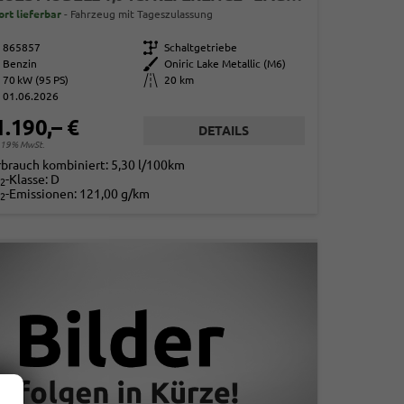
ort lieferbar
Fahrzeug mit Tageszulassung
865857
Getriebe
Schaltgetriebe
Benzin
Außenfarbe
Oniric Lake Metallic (M6)
70 kW (95 PS)
Kilometerstand
20 km
01.06.2026
1.190,– €
DETAILS
. 19% MwSt.
rbrauch kombiniert:
5,30 l/100km
-Klasse:
D
2
-Emissionen:
121,00 g/km
2