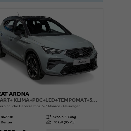
EAT ARONA
START+ KLIMA+PDC+LED+TEMPOMAT+5J GARANTIE+16" ALU
erbindliche Lieferzeit: ca. 5-7 Monate
Neuwagen
862738
Getriebe
Schalt. 5-Gang
Benzin
Leistung
70 kW (95 PS)