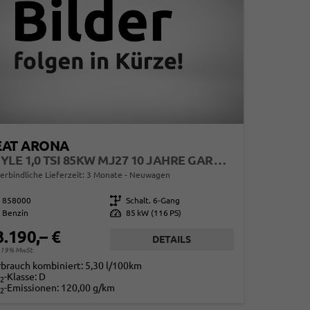
EAT ARONA
STYLE 1,0 TSI 85KW MJ27 10 JAHRE GARANTIE
erbindliche Lieferzeit:
3 Monate
Neuwagen
858000
Getriebe
Schalt. 6-Gang
Benzin
Leistung
85 kW (116 PS)
3.190,– €
DETAILS
. 19% MwSt.
rbrauch kombiniert:
5,30 l/100km
-Klasse:
D
2
-Emissionen:
120,00 g/km
2