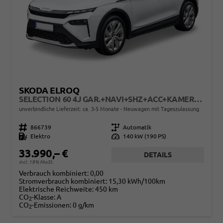
SKODA ELROQ
SELECTION 60 4J GAR.+NAVI+SHZ+ACC+KAMERA+19" ALU+SMARTLINK+KLIMA+LED
unverbindliche Lieferzeit: ca. 3-5 Monate
Neuwagen mit Tageszulassung
Fahrzeugnr.
866739
Getriebe
Automatik
Kraftstoff
Elektro
Leistung
140 kW (190 PS)
33.990,– €
DETAILS
incl. 19% MwSt.
Verbrauch kombiniert:
0,00
Stromverbrauch kombiniert:
15,30 kWh/100km
Elektrische Reichweite:
450 km
CO
-Klasse:
A
2
CO
-Emissionen:
0 g/km
2