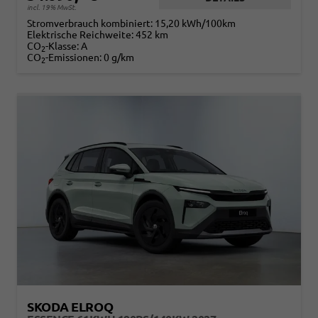
incl. 19% MwSt.
Stromverbrauch kombiniert:
15,20 kWh/100km
Elektrische Reichweite:
452 km
CO
-Klasse:
A
2
CO
-Emissionen:
0 g/km
2
SKODA ELROQ