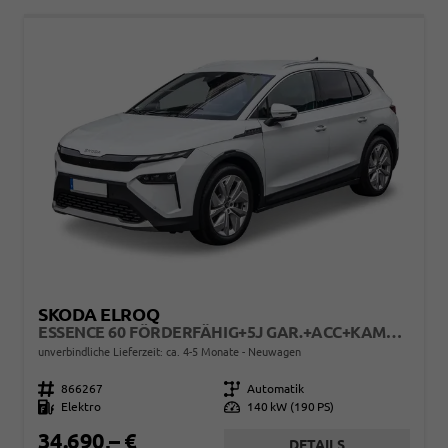
SKODA ELROQ
ESSENCE 60 FÖRDERFÄHIG+5J GAR.+ACC+KAMERA+19" ALU+SMARTLINK+KLIMA+LED
unverbindliche Lieferzeit: ca. 4-5 Monate
Neuwagen
Fahrzeugnr.
866267
Getriebe
Automatik
Kraftstoff
Elektro
Leistung
140 kW (190 PS)
34.690,– €
DETAILS