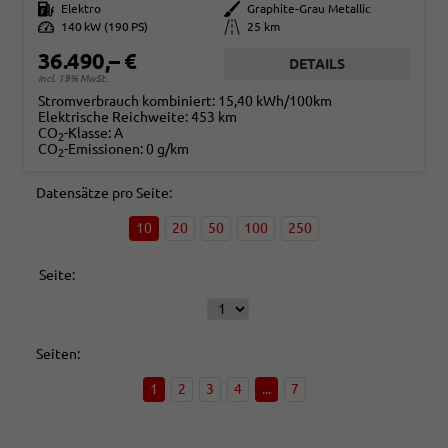
Kraftstoff
Elektro
Außenfarbe
Graphite-Grau Metallic
Leistung
140 kW (190 PS)
Kilometerstand
25 km
36.490,– €
DETAILS
incl. 19% MwSt.
Stromverbrauch kombiniert:
15,40 kWh/100km
Elektrische Reichweite:
453 km
CO
-Klasse:
A
2
CO
-Emissionen:
0 g/km
2
Datensätze pro Seite:
10
20
50
100
250
Seite:
Seiten:
1
2
3
4
...
7