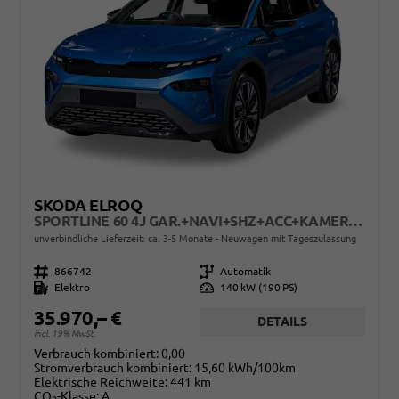
SKODA ELROQ
SPORTLINE 60 4J GAR.+NAVI+SHZ+ACC+KAMERA+20" ALU
unverbindliche Lieferzeit: ca. 3-5 Monate
Neuwagen mit Tageszulassung
Fahrzeugnr.
866742
Getriebe
Automatik
Kraftstoff
Elektro
Leistung
140 kW (190 PS)
35.970,– €
DETAILS
incl. 19% MwSt.
Verbrauch kombiniert:
0,00
Stromverbrauch kombiniert:
15,60 kWh/100km
Elektrische Reichweite:
441 km
CO
-Klasse:
A