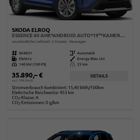
SKODA ELROQ
ESSENCE 60 AHK*ANDROID AUTO*19"*KAMERA*2Z-KLIMAAUTO*TOTWINKEL*LED*TEMPOMAT
unverbindliche Lieferzeit:
5 Monate
Neuwagen
Fahrzeugnr.
864831
Getriebe
Automatik
Kraftstoff
Elektro
Außenfarbe
Energy-Blau Uni
Leistung
140 kW (190 PS)
Kilometerstand
25 km
35.890,– €
DETAILS
incl. 19% MwSt.
Stromverbrauch kombiniert:
15,40 kWh/100km
Elektrische Reichweite:
453 km
CO
-Klasse:
A
2
CO
-Emissionen:
0 g/km
2