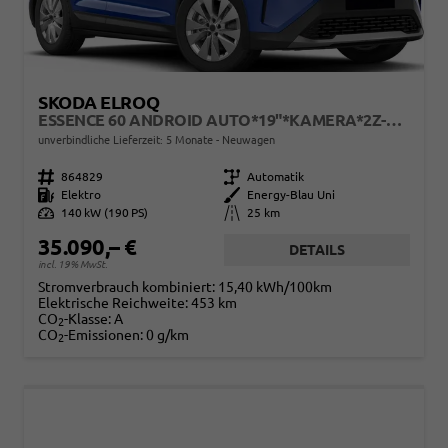
SKODA ELROQ
ESSENCE 60 ANDROID AUTO*19"*KAMERA*2Z-KLIMAAUTO*TOTWINKEL*LED*TEMPOMAT
unverbindliche Lieferzeit:
5 Monate
Neuwagen
Fahrzeugnr.
864829
Getriebe
Automatik
Kraftstoff
Elektro
Außenfarbe
Energy-Blau Uni
Leistung
140 kW (190 PS)
Kilometerstand
25 km
35.090,– €
DETAILS
incl. 19% MwSt.
Stromverbrauch kombiniert:
15,40 kWh/100km
Elektrische Reichweite:
453 km
CO
-Klasse:
A
2
CO
-Emissionen:
0 g/km
2