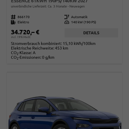
ESSENCE 61KWH 190PS/140KW 2027
unverbindliche Lieferzeit: Ca. 3 Monate
Neuwagen
Fahrzeugnr.
866170
Getriebe
Automatik
Kraftstoff
Elektro
Leistung
140 kW (190 PS)
34.720,– €
DETAILS
incl. 19% MwSt.
Stromverbrauch kombiniert:
15,10 kWh/100km
Elektrische Reichweite:
453 km
CO
-Klasse:
A
2
CO
-Emissionen:
0 g/km
2