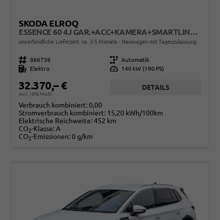
SKODA ELROQ
ESSENCE 60 4J GAR.+ACC+KAMERA+SMARTLINK+KLIMA+LED
unverbindliche Lieferzeit: ca. 3-5 Monate
Neuwagen mit Tageszulassung
Fahrzeugnr.
866738
Getriebe
Automatik
Kraftstoff
Elektro
Leistung
140 kW (190 PS)
32.370,– €
DETAILS
incl. 19% MwSt.
Verbrauch kombiniert:
0,00
Stromverbrauch kombiniert:
15,20 kWh/100km
Elektrische Reichweite:
452 km
CO
-Klasse:
A
2
CO
-Emissionen:
0 g/km
2