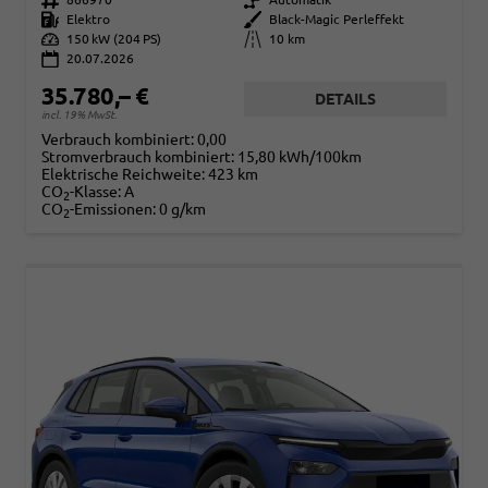
Kraftstoff
Elektro
Außenfarbe
Black-Magic Perleffekt
Leistung
150 kW (204 PS)
Kilometerstand
10 km
20.07.2026
35.780,– €
DETAILS
incl. 19% MwSt.
Verbrauch kombiniert:
0,00
Stromverbrauch kombiniert:
15,80 kWh/100km
Elektrische Reichweite:
423 km
CO
-Klasse:
A
2
CO
-Emissionen:
0 g/km
2