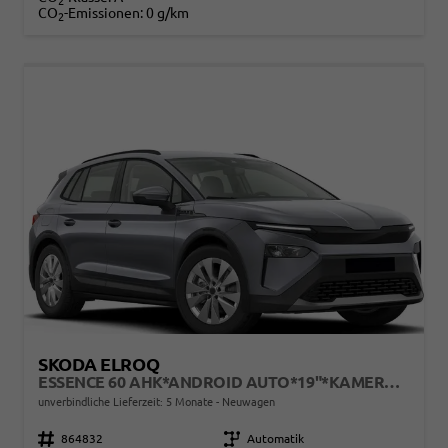
2
CO
-Emissionen:
0 g/km
2
SKODA ELROQ
ESSENCE 60 AHK*ANDROID AUTO*19"*KAMERA*2Z-KLIMAAUTO*TOTWINKEL*LED*TEMPOMAT
unverbindliche Lieferzeit:
5 Monate
Neuwagen
Fahrzeugnr.
864832
Getriebe
Automatik