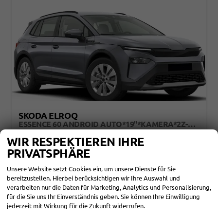
SKODA ELROQ
ESSENCE 60 ANDROID AUTO*19"*KAMERA*2Z-KLIMAAUTO*TOTWINKEL*LED*TEMPOMAT
unverbindliche Lieferzeit:
5 Monate
Neuwagen
WIR RESPEKTIEREN IHRE
PRIVATSPHÄRE
Fahrzeugnr.
864830
Getriebe
Automatik
Kraftstoff
Elektro
Außenfarbe
Graphite-Grau Metallic
Unsere Website setzt Cookies ein, um unsere Dienste für Sie
Leistung
140 kW (190 PS)
Kilometerstand
25 km
bereitzustellen. Hierbei berücksichtigen wir Ihre Auswahl und
35.690,– €
DETAILS
verarbeiten nur die Daten für Marketing, Analytics und Personalisierung,
incl. 19% MwSt.
für die Sie uns Ihr Einverständnis geben. Sie können Ihre Einwilligung
Stromverbrauch kombiniert:
15,40 kWh/100km
jederzeit mit Wirkung für die Zukunft widerrufen.
Elektrische Reichweite:
453 km