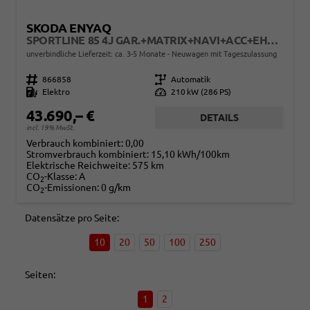
SKODA ENYAQ
SPORTLINE 85 4J GAR.+MATRIX+NAVI+ACC+EHK+KAMERA+SHZ+20" ALU+KESSY+KLIMA
unverbindliche Lieferzeit: ca. 3-5 Monate
Neuwagen mit Tageszulassung
Fahrzeugnr.
866858
Getriebe
Automatik
Kraftstoff
Elektro
Leistung
210 kW (286 PS)
43.690,– €
DETAILS
incl. 19% MwSt.
Verbrauch kombiniert:
0,00
Stromverbrauch kombiniert:
15,10 kWh/100km
Elektrische Reichweite:
575 km
CO
-Klasse:
A
2
CO
-Emissionen:
0 g/km
2
Datensätze pro Seite:
10
20
50
100
250
Seiten:
1
2