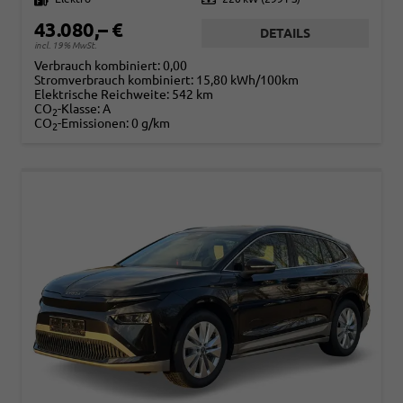
43.080,– €
DETAILS
incl. 19% MwSt.
Verbrauch kombiniert:
0,00
Stromverbrauch kombiniert:
15,80 kWh/100km
Elektrische Reichweite:
542 km
CO
-Klasse:
A
2
CO
-Emissionen:
0 g/km
2