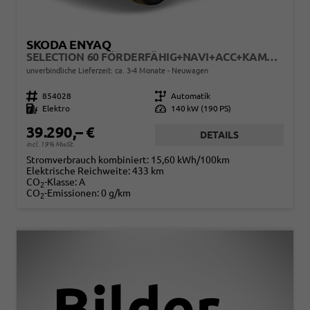
SKODA ENYAQ
SELECTION 60 FÖRDERFÄHIG+NAVI+ACC+KAMERA+SHZ+LED+19" ALU
unverbindliche Lieferzeit: ca. 3-4 Monate
Neuwagen
Fahrzeugnr.
854028
Getriebe
Automatik
Kraftstoff
Elektro
Leistung
140 kW (190 PS)
39.290,– €
DETAILS
incl. 19% MwSt.
Stromverbrauch kombiniert:
15,60 kWh/100km
Elektrische Reichweite:
433 km
CO
-Klasse:
A
2
CO
-Emissionen:
0 g/km
2