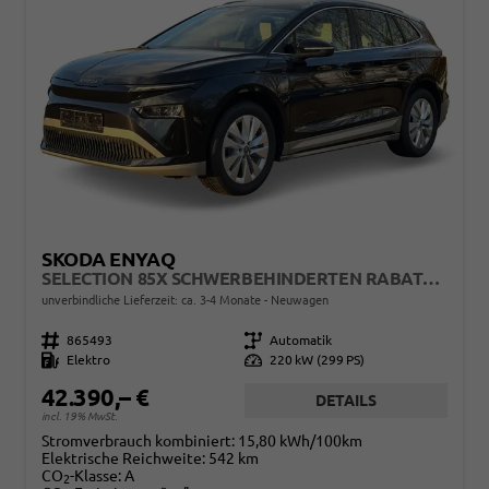
SKODA ENYAQ
SELECTION 85X SCHWERBEHINDERTEN RABATT - GDB 50% FÖRDERFÄHIG
unverbindliche Lieferzeit: ca. 3-4 Monate
Neuwagen
Fahrzeugnr.
865493
Getriebe
Automatik
Kraftstoff
Elektro
Leistung
220 kW (299 PS)
42.390,– €
DETAILS
incl. 19% MwSt.
Stromverbrauch kombiniert:
15,80 kWh/100km
Elektrische Reichweite:
542 km
CO
-Klasse:
A
2