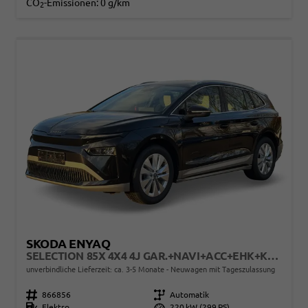
CO
-Emissionen:
0 g/km
2
SKODA ENYAQ
SELECTION 85X 4X4 4J GAR.+NAVI+ACC+EHK+KAMERA+SHZ+19" ALU+KESSY+LED+KLIMA
unverbindliche Lieferzeit: ca. 3-5 Monate
Neuwagen mit Tageszulassung
Fahrzeugnr.
866856
Getriebe
Automatik
Kraftstoff
Elektro
Leistung
220 kW (299 PS)