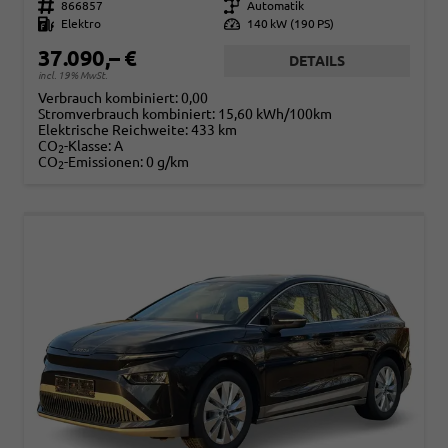
Fahrzeugnr.
866857
Getriebe
Automatik
Kraftstoff
Elektro
Leistung
140 kW (190 PS)
37.090,– €
DETAILS
incl. 19% MwSt.
Verbrauch kombiniert:
0,00
Stromverbrauch kombiniert:
15,60 kWh/100km
Elektrische Reichweite:
433 km
CO
-Klasse:
A
2
CO
-Emissionen:
0 g/km
2