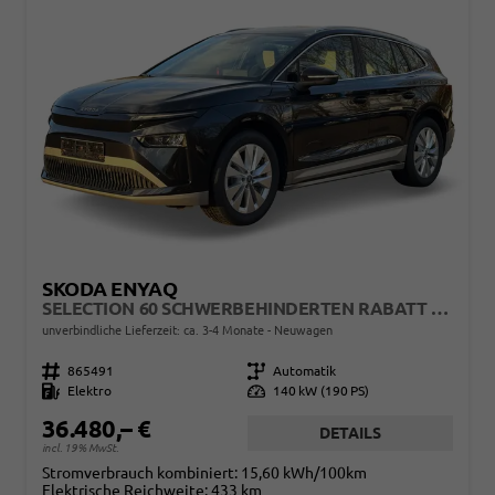
SKODA ENYAQ
SELECTION 60 SCHWERBEHINDERTEN RABATT - GDB 50% FÖRDERFÄHIG
unverbindliche Lieferzeit: ca. 3-4 Monate
Neuwagen
Fahrzeugnr.
865491
Getriebe
Automatik
Kraftstoff
Elektro
Leistung
140 kW (190 PS)
36.480,– €
DETAILS
incl. 19% MwSt.
Stromverbrauch kombiniert:
15,60 kWh/100km
Elektrische Reichweite:
433 km