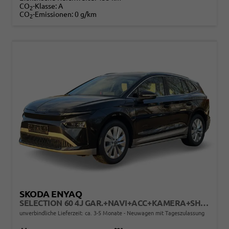
CO
-Klasse:
A
2
CO
-Emissionen:
0 g/km
2
SKODA ENYAQ
SELECTION 60 4J GAR.+NAVI+ACC+KAMERA+SHZ+19" ALU+KESSY+LED+KLIMA
unverbindliche Lieferzeit: ca. 3-5 Monate
Neuwagen mit Tageszulassung