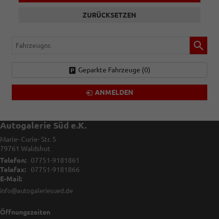
ZURÜCKSETZEN
Fahrzeugnr.
Geparkte Fahrzeuge (
0
)
ANMELDEN
Autogalerie Süd e.K.
Marie- Curie- Str. 5
79761
Waldshut
Telefon:
07751-9181861
Telefax:
07751-9181866
E-Mail:
info@autogaleriesued.de
Öffnungszeiten