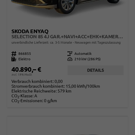
SKODA ENYAQ
SELECTION 85 4J GAR.+NAVI+ACC+EHK+KAMERA+SHZ+19" ALU+KESSY+LED+KLIMA
unverbindliche Lieferzeit: ca. 3-5 Monate
Neuwagen mit Tageszulassung
Fahrzeugnr.
866855
Getriebe
Automatik
Kraftstoff
Elektro
Leistung
210 kW (286 PS)
40.890,– €
DETAILS
incl. 19% MwSt.
Verbrauch kombiniert:
0,00
Stromverbrauch kombiniert:
15,00 kWh/100km
Elektrische Reichweite:
579 km
CO
-Klasse:
A
2
CO
-Emissionen:
0 g/km
2