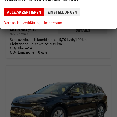
SPORTLINE 60 SCHWERBEHINDERTEN RABATT - GDB 50% FÖRDERFÄHIG
unverbindliche Lieferzeit: ca. 3-4 Monate
Neuwagen
ALLE AKZEPTIEREN
EINSTELLUNGEN
Fahrzeugnr.
865494
Getriebe
Automatik
Kraftstoff
Elektro
Leistung
140 kW (190 PS)
Datenschutzerklärung
Impressum
40.390,– €
DETAILS
incl. 19% MwSt.
Stromverbrauch kombiniert:
15,70 kWh/100km
Elektrische Reichweite:
431 km
CO
-Klasse:
A
2
CO
-Emissionen:
0 g/km
2