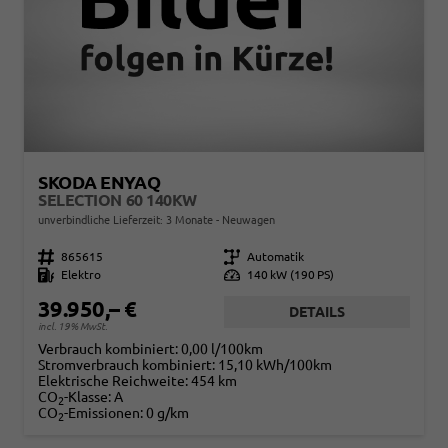
SKODA ENYAQ
SELECTION 60 140KW
unverbindliche Lieferzeit:
3 Monate
Neuwagen
Fahrzeugnr.
865615
Getriebe
Automatik
Kraftstoff
Elektro
Leistung
140 kW (190 PS)
39.950,– €
DETAILS
incl. 19% MwSt.
Verbrauch kombiniert:
0,00 l/100km
Stromverbrauch kombiniert:
15,10 kWh/100km
Elektrische Reichweite:
454 km
CO
-Klasse:
A
2
CO
-Emissionen:
0 g/km
2