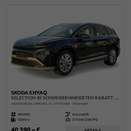
SKODA ENYAQ
SELECTION 85 SCHWERBEHINDERTEN RABATT - GDB 50% FÖRDERFÄHIG
unverbindliche Lieferzeit: ca. 3-4 Monate
Neuwagen
Fahrzeugnr.
865492
Getriebe
Automatik
Kraftstoff
Elektro
Leistung
210 kW (286 PS)
40.390,– €
DETAILS