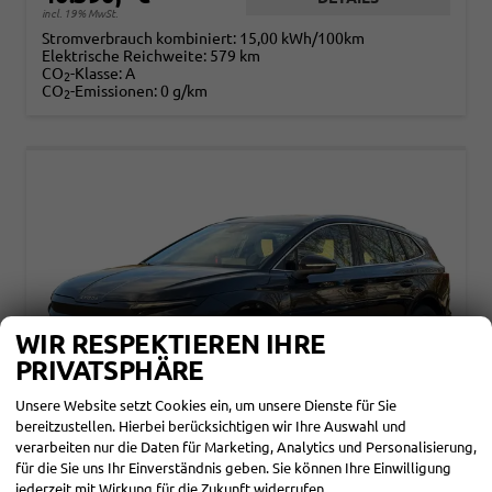
incl. 19% MwSt.
Stromverbrauch kombiniert:
15,00 kWh/100km
Elektrische Reichweite:
579 km
CO
-Klasse:
A
2
CO
-Emissionen:
0 g/km
2
WIR RESPEKTIEREN IHRE
PRIVATSPHÄRE
Unsere Website setzt Cookies ein, um unsere Dienste für Sie
bereitzustellen. Hierbei berücksichtigen wir Ihre Auswahl und
verarbeiten nur die Daten für Marketing, Analytics und Personalisierung,
für die Sie uns Ihr Einverständnis geben. Sie können Ihre Einwilligung
SKODA ENYAQ
jederzeit mit Wirkung für die Zukunft widerrufen.