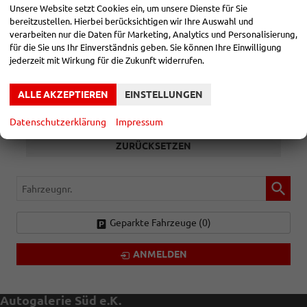
Unsere Website setzt Cookies ein, um unsere Dienste für Sie
bereitzustellen. Hierbei berücksichtigen wir Ihre Auswahl und
GETRIEBEART
verarbeiten nur die Daten für Marketing, Analytics und Personalisierung,
für die Sie uns Ihr Einverständnis geben. Sie können Ihre Einwilligung
alles ausgewählt
jederzeit mit Wirkung für die Zukunft widerrufen.
ALLE AKZEPTIEREN
EINSTELLUNGEN
2727
ERGEBNISSE ANZEIGEN
Datenschutzerklärung
Impressum
ZURÜCKSETZEN
Fahrzeugnr.
Geparkte Fahrzeuge (
0
)
ANMELDEN
Autogalerie Süd e.K.