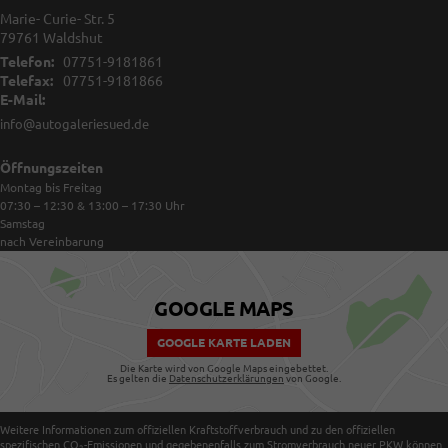
Marie- Curie- Str. 5
79761
Waldshut
Telefon:
07751-9181861
Telefax:
07751-9181866
E-Mail:
info@autogaleriesued.de
Öffnungszeiten
Montag bis Freitag
07:30 – 12:30 & 13:00 – 17:30
Uhr
Samstag
nach Vereinbarung
GOOGLE MAPS
GOOGLE KARTE LADEN
Die Karte wird von Google Maps eingebettet.
Es gelten die
Datenschutzerklärungen
von Google.
Weitere Informationen zum offiziellen Kraftstoffverbrauch und zu den offiziellen
spezifischen CO
-Emissionen und gegebenenfalls zum Stromverbrauch neuer PKW können
2