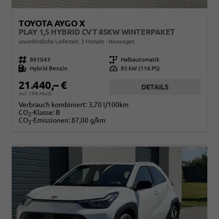
TOYOTA AYGO X
PLAY 1,5 HYBRID CVT 85KW WINTERPAKET
unverbindliche Lieferzeit:
3 Monate
Neuwagen
Fahrzeugnr.
861043
Getriebe
Halbautomatik
Kraftstoff
Hybrid Benzin
Leistung
85 kW (116 PS)
21.440,– €
DETAILS
incl. 19% MwSt.
Verbrauch kombiniert:
3,70 l/100km
CO
-Klasse:
B
2
CO
-Emissionen:
87,00 g/km
2