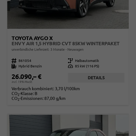
TOYOTA AYGO X
ENVY AIR 1,5 HYBRID CVT 85KW WINTERPAKET
unverbindliche Lieferzeit:
3 Monate
Neuwagen
Fahrzeugnr.
861054
Getriebe
Halbautomatik
Kraftstoff
Hybrid Benzin
Leistung
85 kW (116 PS)
26.090,– €
DETAILS
incl. 19% MwSt.
Verbrauch kombiniert:
3,70 l/100km
CO
-Klasse:
B
2
CO
-Emissionen:
87,00 g/km
2