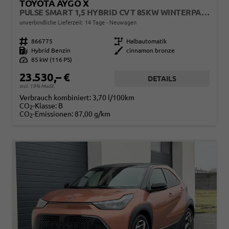
TOYOTA AYGO X
PULSE SMART 1,5 HYBRID CVT 85KW WINTERPAKET
unverbindliche Lieferzeit:
14 Tage
Neuwagen
Fahrzeugnr.
866775
Getriebe
Halbautomatik
Kraftstoff
Hybrid Benzin
Außenfarbe
cinnamon bronze
Leistung
85 kW (116 PS)
23.530,– €
DETAILS
incl. 19% MwSt.
Verbrauch kombiniert:
3,70 l/100km
CO
-Klasse:
B
2
CO
-Emissionen:
87,00 g/km
2