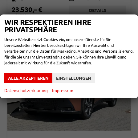
23.530,– €
DETAILS
incl. 19% MwSt.
WIR RESPEKTIEREN IHRE
Verbrauch kombiniert:
3,70 l/100km
CO
-Klasse:
B
PRIVATSPHÄRE
2
CO
-Emissionen:
87,00 g/km
2
Unsere Website setzt Cookies ein, um unsere Dienste für Sie
bereitzustellen. Hierbei berücksichtigen wir Ihre Auswahl und
verarbeiten nur die Daten für Marketing, Analytics und Personalisierung,
für die Sie uns Ihr Einverständnis geben. Sie können Ihre Einwilligung
jederzeit mit Wirkung für die Zukunft widerrufen.
ALLE AKZEPTIEREN
EINSTELLUNGEN
Datenschutzerklärung
Impressum