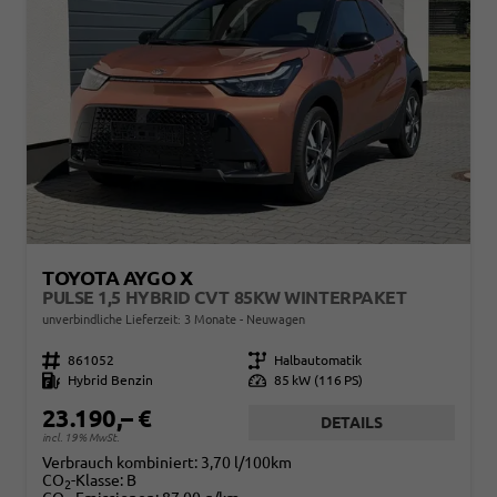
TOYOTA AYGO X
PULSE 1,5 HYBRID CVT 85KW WINTERPAKET
unverbindliche Lieferzeit:
3 Monate
Neuwagen
Fahrzeugnr.
861052
Getriebe
Halbautomatik
Kraftstoff
Hybrid Benzin
Leistung
85 kW (116 PS)
23.190,– €
DETAILS
incl. 19% MwSt.
Verbrauch kombiniert:
3,70 l/100km
CO
-Klasse:
B
2