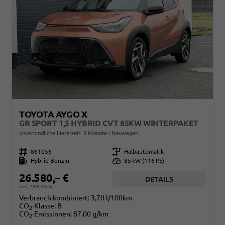
TOYOTA AYGO X
GR SPORT 1,5 HYBRID CVT 85KW WINTERPAKET
unverbindliche Lieferzeit:
3 Monate
Neuwagen
Fahrzeugnr.
861056
Getriebe
Halbautomatik
Kraftstoff
Hybrid Benzin
Leistung
85 kW (116 PS)
26.580,– €
DETAILS
incl. 19% MwSt.
Verbrauch kombiniert:
3,70 l/100km
CO
-Klasse:
B
2
CO
-Emissionen:
87,00 g/km
2