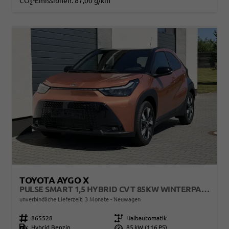
CO
-Emissionen:
87,00 g/km
2
TOYOTA AYGO X
PULSE SMART 1,5 HYBRID CVT 85KW WINTERPAKET
unverbindliche Lieferzeit:
3 Monate
Neuwagen
Fahrzeugnr.
865528
Getriebe
Halbautomatik
Kraftstoff
Hybrid Benzin
Leistung
85 kW (116 PS)