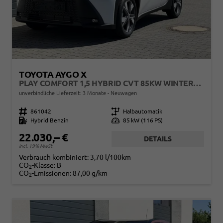
TOYOTA AYGO X
PLAY COMFORT 1,5 HYBRID CVT 85KW WINTERPAKET
unverbindliche Lieferzeit:
3 Monate
Neuwagen
Fahrzeugnr.
861042
Getriebe
Halbautomatik
Kraftstoff
Hybrid Benzin
Leistung
85 kW (116 PS)
22.030,– €
DETAILS
incl. 19% MwSt.
Verbrauch kombiniert:
3,70 l/100km
CO
-Klasse:
B
2
CO
-Emissionen:
87,00 g/km
2