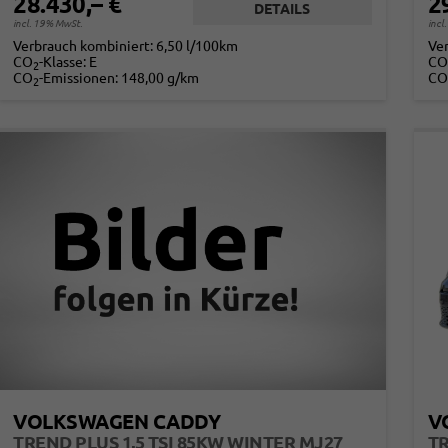
28.430,– €
2
DETAILS
incl. 19% MwSt.
incl
Verbrauch kombiniert:
6,50 l/100km
Ve
CO
-Klasse:
E
CO
2
CO
-Emissionen:
148,00 g/km
CO
2
VOLKSWAGEN CADDY
V
TREND PLUS 1,5 TSI 85KW WINTER MJ27