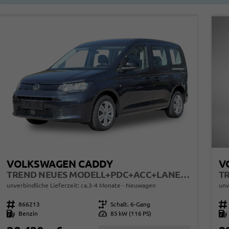
VOLKSWAGEN CADDY
V
TREND NEUES MODELL+PDC+ACC+LANE ASSIST
TR
unverbindliche Lieferzeit: ca.3-4 Monate
Neuwagen
unv
Fahrzeugnr.
866213
Getriebe
Schalt. 6-Gang
Fahrzeugnr.
Kraftstoff
Benzin
Leistung
85 kW (116 PS)
Kraftstoff