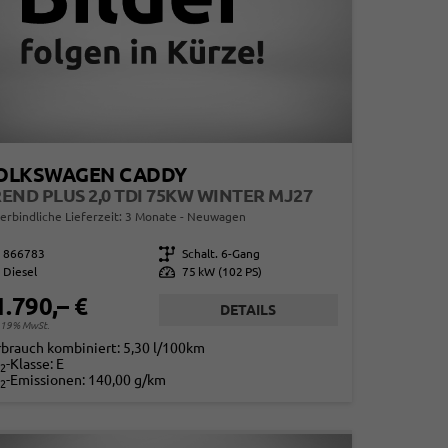
OLKSWAGEN CADDY
END PLUS 2,0 TDI 75KW WINTER MJ27
erbindliche Lieferzeit:
3 Monate
Neuwagen
866783
Getriebe
Schalt. 6-Gang
Diesel
Leistung
75 kW (102 PS)
1.790,– €
DETAILS
. 19% MwSt.
rbrauch kombiniert:
5,30 l/100km
-Klasse:
E
2
-Emissionen:
140,00 g/km
2