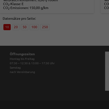
Verbrauch kombiniert:
6,60 l/100km
Ve
CO
-Klasse:
E
CO
2
CO
-Emissionen:
150,00 g/km
CO
2
Datensätze pro Seite:
10
20
50
100
250
Öffnungszeiten
Montag bis Freitag
07:30 – 12:30 & 13:00 – 17:30
Uhr
Samstag
nach Vereinbarung