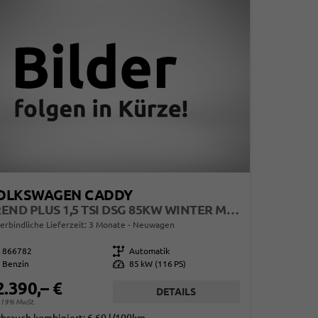
OLKSWAGEN CADDY
TREND PLUS 1,5 TSI DSG 85KW WINTER MJ27
erbindliche Lieferzeit:
3 Monate
Neuwagen
866782
Getriebe
Automatik
Benzin
Leistung
85 kW (116 PS)
2.390,– €
DETAILS
. 19% MwSt.