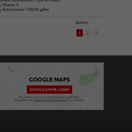
rbrauch kombiniert:
6,60 l/100km
-Klasse:
E
2
-Emissionen:
150,00 g/km
2
Seiten:
1
2
3
GOOGLE MAPS
GOOGLE KARTE LADEN
Die Karte wird von Google Maps eingebettet.
Es gelten die
Datenschutzerklärungen
von Google.