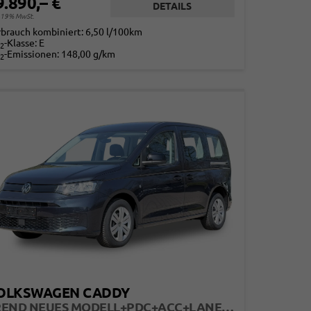
9.890,– €
DETAILS
. 19% MwSt.
rbrauch kombiniert:
6,50 l/100km
-Klasse:
E
2
-Emissionen:
148,00 g/km
2
OLKSWAGEN CADDY
TREND NEUES MODELL+PDC+ACC+LANE ASSIST