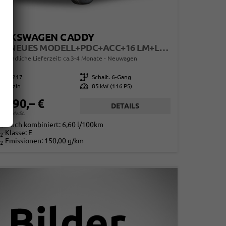
OLKSWAGEN CADDY
LIFE NEUES MODELL+PDC+ACC+16 LM+LANE ASSIST
erbindliche Lieferzeit: ca.3-4 Monate
Neuwagen
866217
Getriebe
Schalt. 6-Gang
Benzin
Leistung
85 kW (116 PS)
0.790,– €
DETAILS
. 19% MwSt.
rbrauch kombiniert:
6,60 l/100km
-Klasse:
E
2
-Emissionen:
150,00 g/km
2