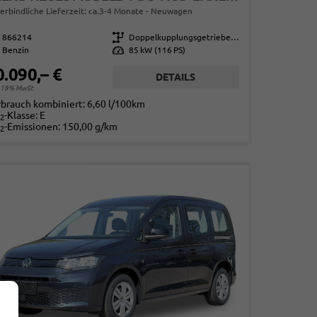
erbindliche Lieferzeit: ca.3-4 Monate
Neuwagen
866214
Getriebe
Doppelkupplungsgetriebe (DSG)
Benzin
Leistung
85 kW (116 PS)
0.090,– €
DETAILS
. 19% MwSt.
rbrauch kombiniert:
6,60 l/100km
-Klasse:
E
2
-Emissionen:
150,00 g/km
2