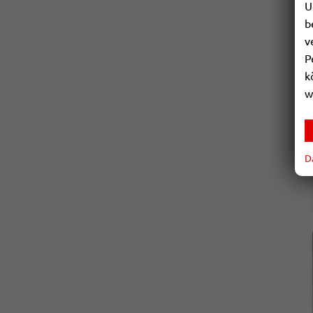
U
b
v
P
k
w
D