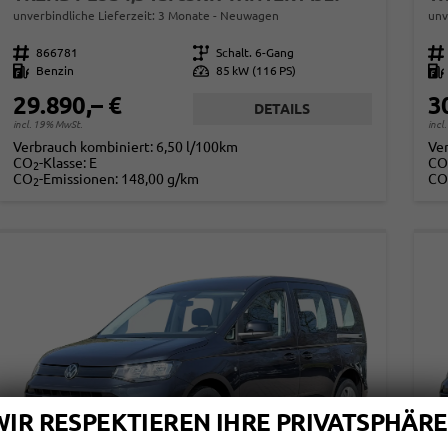
unverbindliche Lieferzeit:
3 Monate
Neuwagen
unv
Fahrzeugnr.
866781
Getriebe
Schalt. 6-Gang
Fahrzeugnr.
Kraftstoff
Benzin
Leistung
85 kW (116 PS)
Kraftstoff
29.890,– €
3
DETAILS
incl. 19% MwSt.
incl
Verbrauch kombiniert:
6,50 l/100km
Ve
CO
-Klasse:
E
CO
2
CO
-Emissionen:
148,00 g/km
CO
2
WIR RESPEKTIEREN IHRE PRIVATSPHÄRE