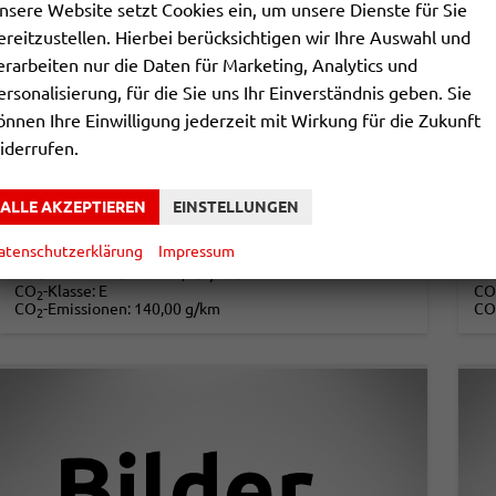
nsere Website setzt Cookies ein, um unsere Dienste für Sie
ereitzustellen. Hierbei berücksichtigen wir Ihre Auswahl und
erarbeiten nur die Daten für Marketing, Analytics und
VOLKSWAGEN CADDY
V
ersonalisierung, für die Sie uns Ihr Einverständnis geben. Sie
TREND NEUES MODELL+PDC+ACC+LANE ASSIST
önnen Ihre Einwilligung jederzeit mit Wirkung für die Zukunft
unverbindliche Lieferzeit: ca.3-4 Monate
Neuwagen
unv
iderrufen.
Fahrzeugnr.
866211
Getriebe
Schalt. 6-Gang
Fahrzeugnr.
Kraftstoff
Diesel
Leistung
75 kW (102 PS)
Kraftstoff
ALLE AKZEPTIEREN
EINSTELLUNGEN
30.490,– €
3
DETAILS
atenschutzerklärung
Impressum
incl. 19% MwSt.
incl
Verbrauch kombiniert:
5,30 l/100km
Ve
CO
-Klasse:
E
CO
2
CO
-Emissionen:
140,00 g/km
CO
2