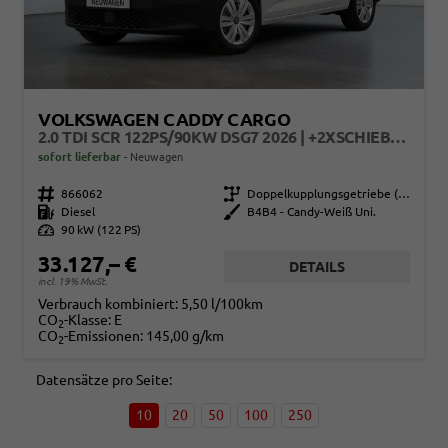
VOLKSWAGEN CADDY CARGO
2.0 TDI SCR 122PS/90KW DSG7 2026 | +2XSCHIEBETÜR +AHK +PARKASSIST +RFK +PDC +ACC +LANEASSIST +SIDEASSIST +FRONTASSIST +LED +LICHT&SICHT +KLIMA +SITZHZG +KEYLESSSTART +DIGITALCOCKPIT +10"TOUCH +CARPLAY +WINTERPAKET
sofort lieferbar
Neuwagen
Fahrzeugnr.
866062
Getriebe
Doppelkupplungsgetriebe (DSG)
Kraftstoff
Diesel
Außenfarbe
B4B4 - Candy-Weiß Uni.
Leistung
90 kW (122 PS)
33.127,– €
DETAILS
incl. 19% MwSt.
Verbrauch kombiniert:
5,50 l/100km
CO
-Klasse:
E
2
CO
-Emissionen:
145,00 g/km
2
Datensätze pro Seite:
10
20
50
100
250