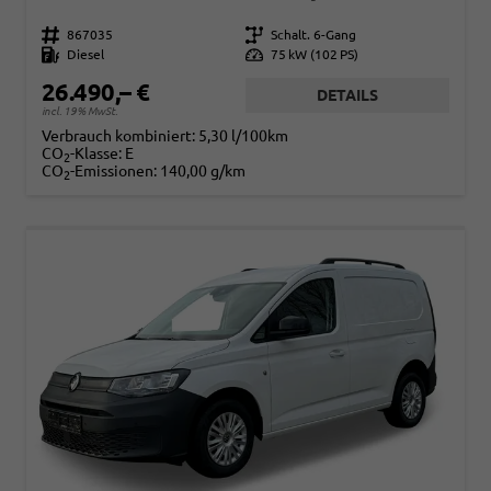
Fahrzeugnr.
867035
Getriebe
Schalt. 6-Gang
Kraftstoff
Diesel
Leistung
75 kW (102 PS)
26.490,– €
DETAILS
incl. 19% MwSt.
Verbrauch kombiniert:
5,30 l/100km
CO
-Klasse:
E
2
CO
-Emissionen:
140,00 g/km
2