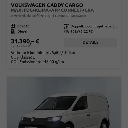
VOLKSWAGEN CADDY CARGO
MAXI PDC+KLIMA+APP CONNECT+GRA
unverbindliche Lieferzeit: ca. 4-6 Monate
Neuwagen
Fahrzeugnr.
867040
Getriebe
Doppelkupplungsgetriebe (DSG)
Kraftstoff
Diesel
Leistung
90 kW (122 PS)
31.390,– €
DETAILS
incl. 19% MwSt.
Verbrauch kombiniert:
5,60 l/100km
CO
-Klasse:
E
2
CO
-Emissionen:
146,00 g/km
2