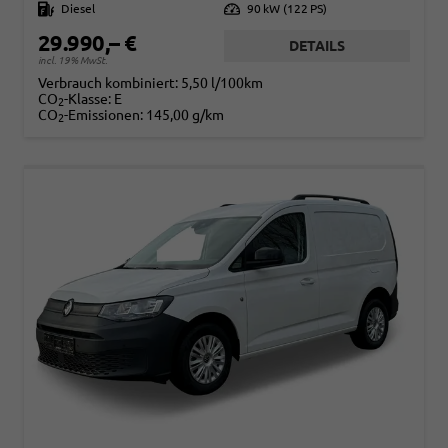
Kraftstoff
Diesel
Leistung
90 kW (122 PS)
29.990,– €
DETAILS
incl. 19% MwSt.
Verbrauch kombiniert:
5,50 l/100km
CO
-Klasse:
E
2
CO
-Emissionen:
145,00 g/km
2