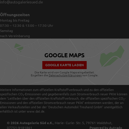
info@autogaleriesued.de
Öffnungszeiten
Montag bis Freitag
07:30 – 12:30 & 13:00 – 17:30
Uhr
Samstag
nach Vereinbarung
GOOGLE MAPS
GOOGLE KARTE LADEN
Die Karte wird von Google Maps eingebettet.
Es gelten die
Datenschutzerklärungen
von Google.
Weitere Informationen zum offiziellen Kraftstoffverbrauch und zu den offiziellen
spezifischen CO
-Emissionen und gegebenenfalls zum Stromverbrauch neuer PKW können
2
dem 'Leitfaden über den offiziellen Kraftstoffverbrauch, die offiziellen spezifischen CO
-
2
Emissionen und den offiziellen Stromverbrauch neuer PKW' entnommen werden, der an
allen Verkaufsstellen und bei der 'Deutschen Automobil Treuhand GmbH' unentgeltlich
erhältlich ist unter www.dat.de.
© 2026
Autogalerie Süd e.K.
,
Marie- Curie- Str. 5
,
79761
Waldshut,
07751-9181861
Powered by Autrado