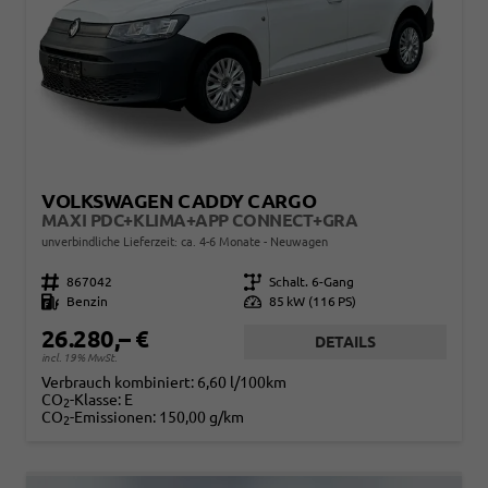
VOLKSWAGEN CADDY CARGO
MAXI PDC+KLIMA+APP CONNECT+GRA
unverbindliche Lieferzeit: ca. 4-6 Monate
Neuwagen
Fahrzeugnr.
867042
Getriebe
Schalt. 6-Gang
Kraftstoff
Benzin
Leistung
85 kW (116 PS)
26.280,– €
DETAILS
incl. 19% MwSt.
Verbrauch kombiniert:
6,60 l/100km
CO
-Klasse:
E
2
CO
-Emissionen:
150,00 g/km
2