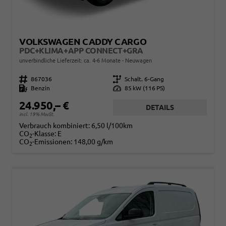
VOLKSWAGEN CADDY CARGO
PDC+KLIMA+APP CONNECT+GRA
unverbindliche Lieferzeit: ca. 4-6 Monate
Neuwagen
Fahrzeugnr.
867036
Getriebe
Schalt. 6-Gang
Kraftstoff
Benzin
Leistung
85 kW (116 PS)
24.950,– €
DETAILS
incl. 19% MwSt.
Verbrauch kombiniert:
6,50 l/100km
CO
-Klasse:
E
2
CO
-Emissionen:
148,00 g/km
2