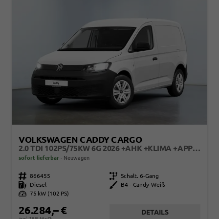
VOLKSWAGEN CADDY CARGO
2.0 TDI 102PS/75KW 6G 2026 +AHK +KLIMA +APPCONNECT +PDC +FRONTASSIST +LANEASSIST +TEMPOMAT +VERKEHRSZEICHEN +GJR +10"TOUCH
sofort lieferbar
Neuwagen
Fahrzeugnr.
866455
Getriebe
Schalt. 6-Gang
Kraftstoff
Diesel
Außenfarbe
B4 - Candy-Weiß
Leistung
75 kW (102 PS)
26.284,– €
DETAILS
incl. 19% MwSt.