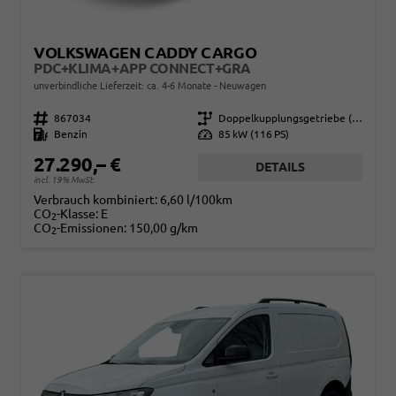
VOLKSWAGEN CADDY CARGO
PDC+KLIMA+APP CONNECT+GRA
unverbindliche Lieferzeit: ca. 4-6 Monate
Neuwagen
Fahrzeugnr.
867034
Getriebe
Doppelkupplungsgetriebe (DSG)
Kraftstoff
Benzin
Leistung
85 kW (116 PS)
27.290,– €
DETAILS
incl. 19% MwSt.
Verbrauch kombiniert:
6,60 l/100km
CO
-Klasse:
E
2
CO
-Emissionen:
150,00 g/km
2