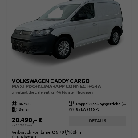
VOLKSWAGEN CADDY CARGO
MAXI PDC+KLIMA+APP CONNECT+GRA
unverbindliche Lieferzeit: ca. 4-6 Monate
Neuwagen
Fahrzeugnr.
867038
Getriebe
Doppelkupplungsgetriebe (DSG)
Kraftstoff
Benzin
Leistung
85 kW (116 PS)
28.490,– €
DETAILS
incl. 19% MwSt.
Verbrauch kombiniert:
6,70 l/100km
CO
-Klasse:
E