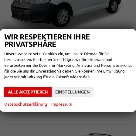
WIR RESPEKTIEREN IHRE
PRIVATSPHÄRE
VOLKSWAGEN CADDY CARGO
MAXI PDC+KLIMA+APP CONNECT+GRA
Unsere Website setzt Cookies ein, um unsere Dienste für Sie
bereitzustellen. Hierbei berücksichtigen wir Ihre Auswahl und
unverbindliche Lieferzeit: ca. 4-6 Monate
Neuwagen
verarbeiten nur die Daten für Marketing, Analytics und Personalisierung,
für die Sie uns Ihr Einverständnis geben. Sie können Ihre Einwilligung
Fahrzeugnr.
867039
Getriebe
Schalt. 6-Gang
jederzeit mit Wirkung für die Zukunft widerrufen.
Kraftstoff
Diesel
Leistung
75 kW (102 PS)
27.790,– €
DETAILS
ALLE AKZEPTIEREN
EINSTELLUNGEN
incl. 19% MwSt.
Verbrauch kombiniert:
5,40 l/100km
Datenschutzerklärung
Impressum
CO
-Klasse:
E
2
CO
-Emissionen:
142,00 g/km
2