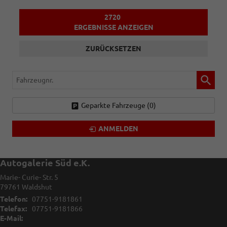
2720
ERGEBNISSE ANZEIGEN
ZURÜCKSETZEN
Fahrzeugnr.
Geparkte Fahrzeuge (
0
)
ANMELDEN
Autogalerie Süd e.K.
Marie- Curie- Str. 5
79761
Waldshut
Telefon:
07751-9181861
Telefax:
07751-9181866
E-Mail: