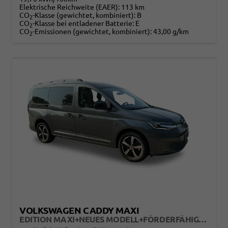
Elektrische Reichweite (EAER):
113 km
CO
-Klasse (gewichtet, kombiniert):
B
2
CO
-Klasse bei entladener Batterie:
E
2
CO
-Emissionen (gewichtet, kombiniert):
43,00 g/km
2
VOLKSWAGEN CADDY MAXI
EDITION MAXI+NEUES MODELL+FÖRDERFÄHIG+LED+PDC+ACC+17LM