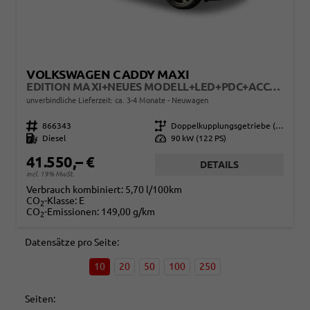
VOLKSWAGEN CADDY MAXI
EDITION MAXI+NEUES MODELL+LED+PDC+ACC+17LM
unverbindliche Lieferzeit: ca. 3-4 Monate
Neuwagen
Fahrzeugnr.
866343
Getriebe
Doppelkupplungsgetriebe (DSG)
Kraftstoff
Diesel
Leistung
90 kW (122 PS)
41.550,– €
DETAILS
incl. 19% MwSt.
Verbrauch kombiniert:
5,70 l/100km
CO
-Klasse:
E
2
CO
-Emissionen:
149,00 g/km
2
Datensätze pro Seite:
10
20
50
100
250
Seiten: