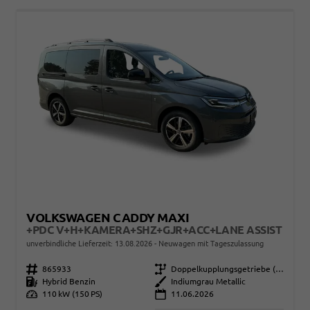
VOLKSWAGEN CADDY MAXI
+PDC V+H+KAMERA+SHZ+GJR+ACC+LANE ASSIST
unverbindliche Lieferzeit:
13.08.2026
Neuwagen mit Tageszulassung
Fahrzeugnr.
865933
Getriebe
Doppelkupplungsgetriebe (DSG)
Kraftstoff
Hybrid Benzin
Außenfarbe
Indiumgrau Metallic
Leistung
110 kW (150 PS)
11.06.2026