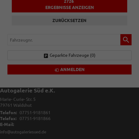
2726
ERGEBNISSE ANZEIGEN
ZURÜCKSETZEN
Fahrzeugnr.
Geparkte Fahrzeuge (
0
)
ANMELDEN
Autogalerie Süd e.K.
Marie- Curie- Str. 5
79761
Waldshut
Telefon:
07751-9181861
Telefax:
07751-9181866
E-Mail:
info@autogaleriesued.de