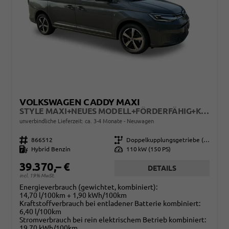
VOLKSWAGEN CADDY MAXI
STYLE MAXI+NEUES MODELL+FÖRDERFÄHIG+KAMERA+LED+PDC+SHZ+17LM
unverbindliche Lieferzeit: ca. 3-4 Monate
Neuwagen
Fahrzeugnr.
866512
Getriebe
Doppelkupplungsgetriebe (DSG)
Kraftstoff
Hybrid Benzin
Leistung
110 kW (150 PS)
39.370,– €
DETAILS
incl. 19% MwSt.
Energieverbrauch (gewichtet, kombiniert):
14,70 l/100km + 1,90 kWh/100km
Kraftstoffverbrauch bei entladener Batterie kombiniert:
6,40 l/100km
Stromverbrauch bei rein elektrischem Betrieb kombiniert:
19,70 kWh/100km