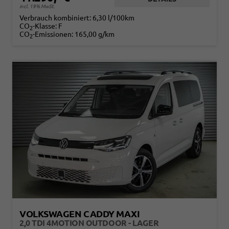
incl. 19% MwSt.
Verbrauch kombiniert:
6,30 l/100km
CO
-Klasse:
F
2
CO
-Emissionen:
165,00 g/km
2
VOLKSWAGEN CADDY MAXI
2,0 TDI 4MOTION OUTDOOR - LAGER