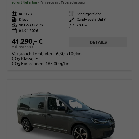
sofort lieferbar
Fahrzeug mit Tageszulassung
Fahrzeugnr.
865123
Getriebe
Schaltgetriebe
Kraftstoff
Diesel
Außenfarbe
Candy Weiß Uni ()
Leistung
90 kW (122 PS)
Kilometerstand
20 km
01.04.2026
41.290,– €
DETAILS
incl. 19% MwSt.
Verbrauch kombiniert:
6,30 l/100km
CO
-Klasse:
F
2
CO
-Emissionen:
165,00 g/km
2