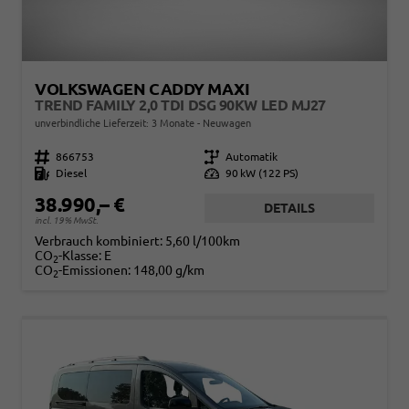
VOLKSWAGEN CADDY MAXI
TREND FAMILY 2,0 TDI DSG 90KW LED MJ27
unverbindliche Lieferzeit:
3 Monate
Neuwagen
Fahrzeugnr.
866753
Getriebe
Automatik
Kraftstoff
Diesel
Leistung
90 kW (122 PS)
38.990,– €
DETAILS
incl. 19% MwSt.
Verbrauch kombiniert:
5,60 l/100km
CO
-Klasse:
E
2
CO
-Emissionen:
148,00 g/km
2