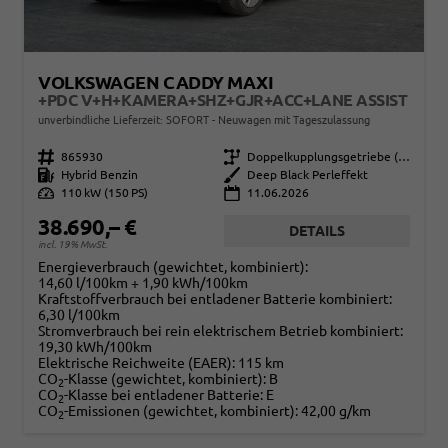
VOLKSWAGEN CADDY MAXI
+PDC V+H+KAMERA+SHZ+GJR+ACC+LANE ASSIST
unverbindliche Lieferzeit: SOFORT
Neuwagen mit Tageszulassung
Fahrzeugnr.
865930
Getriebe
Doppelkupplungsgetriebe (DSG)
Kraftstoff
Hybrid Benzin
Außenfarbe
Deep Black Perleffekt
Leistung
110 kW (150 PS)
11.06.2026
38.690,– €
DETAILS
incl. 19% MwSt.
Energieverbrauch (gewichtet, kombiniert):
14,60 l/100km + 1,90 kWh/100km
Kraftstoffverbrauch bei entladener Batterie kombiniert:
6,30 l/100km
Stromverbrauch bei rein elektrischem Betrieb kombiniert:
19,30 kWh/100km
Elektrische Reichweite (EAER):
115 km
CO
-Klasse (gewichtet, kombiniert):
B
2
CO
-Klasse bei entladener Batterie:
E
2
CO
-Emissionen (gewichtet, kombiniert):
42,00 g/km
2