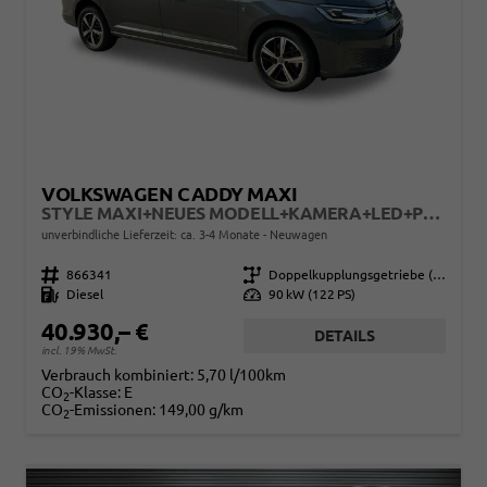
VOLKSWAGEN CADDY MAXI
STYLE MAXI+NEUES MODELL+KAMERA+LED+PDC+SHZ+17LM
unverbindliche Lieferzeit: ca. 3-4 Monate
Neuwagen
Fahrzeugnr.
866341
Getriebe
Doppelkupplungsgetriebe (DSG)
Kraftstoff
Diesel
Leistung
90 kW (122 PS)
40.930,– €
DETAILS
incl. 19% MwSt.
Verbrauch kombiniert:
5,70 l/100km
CO
-Klasse:
E
2
CO
-Emissionen:
149,00 g/km
2