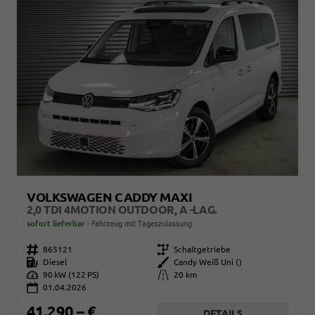
VOLKSWAGEN CADDY MAXI
2,0 TDI 4MOTION OUTDOOR, A -LAG.
sofort lieferbar
Fahrzeug mit Tageszulassung
Fahrzeugnr.
865121
Getriebe
Schaltgetriebe
Kraftstoff
Diesel
Außenfarbe
Candy Weiß Uni ()
Leistung
90 kW (122 PS)
Kilometerstand
20 km
01.04.2026
41.290,– €
DETAILS