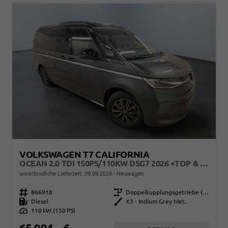
VOLKSWAGEN T7 CALIFORNIA
OCEAN 2.0 TDI 150PS/110KW DSG7 2026 +TOP & PARK PAKET+18" ALU+AHK+TRAVEL ASSIST+EL- HEBEDACH, BASALT GRAU+CAMPINGAUSBAU
unverbindliche Lieferzeit:
09.09.2026
Neuwagen
Fahrzeugnr.
866918
Getriebe
Doppelkupplungsgetriebe (DSG)
Kraftstoff
Diesel
Außenfarbe
X3 - Indium Grey Met.
Leistung
110 kW (150 PS)
65.994,– €