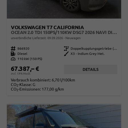
VOLKSWAGEN T7 CALIFORNIA
OCEAN 2.0 TDI 150PS/110KW DSG7 2026 NAVI DISCOVER PRO+FRONTSCHEIBE BEHEIZBAR+TOP & PARK PAKET+18" ALU+AHK+TRAVEL ASSIST+EL- HEBEDACH, BASALT GRAU+CAMPINGAUSBAU
unverbindliche Lieferzeit:
09.09.2026
Neuwagen
Fahrzeugnr.
866920
Getriebe
Doppelkupplungsgetriebe (DSG)
Kraftstoff
Diesel
Außenfarbe
X3 - Indium Grey Met.
Leistung
110 kW (150 PS)
67.387,– €
DETAILS
incl. 19% MwSt.
Verbrauch kombiniert:
6,70 l/100km
CO
-Klasse:
G
2
CO
-Emissionen:
177,00 g/km
2