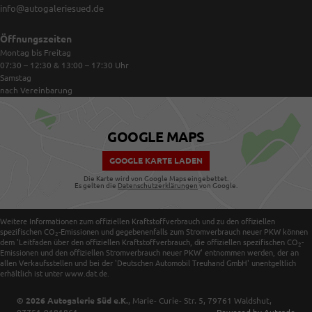
info@autogaleriesued.de
Öffnungszeiten
Montag bis Freitag
07:30 – 12:30 & 13:00 – 17:30
Uhr
Samstag
nach Vereinbarung
GOOGLE MAPS
GOOGLE KARTE LADEN
Die Karte wird von Google Maps eingebettet.
Es gelten die
Datenschutzerklärungen
von Google.
Weitere Informationen zum offiziellen Kraftstoffverbrauch und zu den offiziellen
spezifischen CO
-Emissionen und gegebenenfalls zum Stromverbrauch neuer PKW können
2
dem 'Leitfaden über den offiziellen Kraftstoffverbrauch, die offiziellen spezifischen CO
-
2
Emissionen und den offiziellen Stromverbrauch neuer PKW' entnommen werden, der an
allen Verkaufsstellen und bei der 'Deutschen Automobil Treuhand GmbH' unentgeltlich
erhältlich ist unter www.dat.de.
© 2026
Autogalerie Süd e.K.
,
Marie- Curie- Str. 5
,
79761
Waldshut,