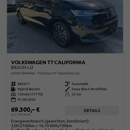
VOLKSWAGEN T7 CALIFORNIA
BEACH LÜ
sofort lieferbar
Fahrzeug mit Tageszulassung
Fahrzeugnr.
865671
Getriebe
Automatik
Kraftstoff
Hybrid Benzin
Außenfarbe
Deep Black Perleffekt
Leistung
130 kW (177 PS)
Kilometerstand
25 km
01.08.2026
69.300,– €
DETAILS
incl. 19% MwSt.
Energieverbrauch (gewichtet, kombiniert):
3,00 l/100km + 16,10 kWh/100km