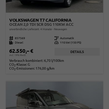
VOLKSWAGEN T7 CALIFORNIA
OCEAN 2,0 TDI SCR DSG 110KW ACC
unverbindliche Lieferzeit:
4 Monate
Neuwagen
Fahrzeugnr.
857569
Getriebe
Automatik
Kraftstoff
Diesel
Leistung
110 kW (150 PS)
62.550,– €
DETAILS
incl. 19% MwSt.
Verbrauch kombiniert:
6,70 l/100km
CO
-Klasse:
G
2
CO
-Emissionen:
176,00 g/km
2