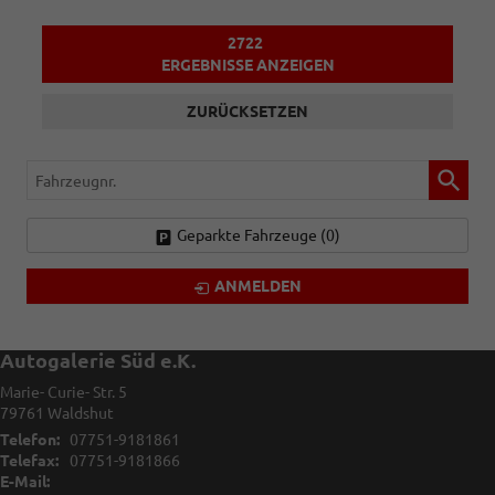
2722
ERGEBNISSE ANZEIGEN
ZURÜCKSETZEN
Fahrzeugnr.
Geparkte Fahrzeuge (
0
)
ANMELDEN
Autogalerie Süd e.K.
Marie- Curie- Str. 5
79761
Waldshut
Telefon:
07751-9181861
Telefax:
07751-9181866
E-Mail: