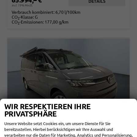
DETAILS
incl. 19% MwSt.
Verbrauch kombiniert:
6,70 l/100km
CO
-Klasse:
G
2
CO
-Emissionen:
177,00 g/km
2
WIR RESPEKTIEREN IHRE
PRIVATSPHÄRE
Unsere Website setzt Cookies ein, um unsere Dienste für Sie
VOLKSWAGEN T7 CALIFORNIA
bereitzustellen. Hierbei berücksichtigen wir Ihre Auswahl und
OCEAN 2.0 TDI 150PS/110KW DSG7 2026 NAVI DISCOVER PRO+FRONTSCHEIBE BEHEIZBAR+TOP & PARK PAKET+18" ALU+AHK+TRAVEL ASSIST+EL- HEBEDACH, BASALT GRAU+CAMPINGAUSBAU
verarbeiten nur die Daten für Marketing, Analytics und Personalisierung,