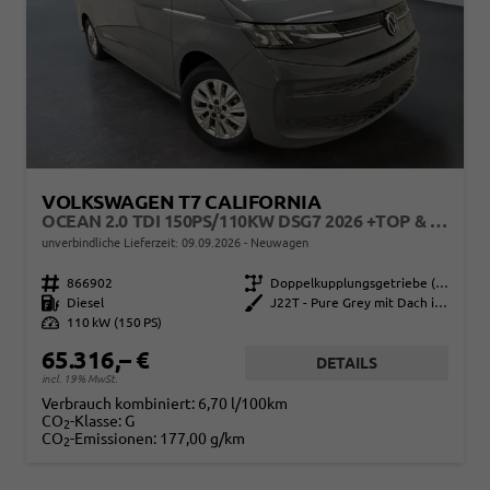
VOLKSWAGEN T7 CALIFORNIA
OCEAN 2.0 TDI 150PS/110KW DSG7 2026 +TOP & PARK PAKET+18" ALU+AHK+TRAVEL ASSIST+EL- HEBEDACH, BASALT GRAU+CAMPINGAUSBAU
unverbindliche Lieferzeit:
09.09.2026
Neuwagen
Fahrzeugnr.
866902
Getriebe
Doppelkupplungsgetriebe (DSG)
Kraftstoff
Diesel
Außenfarbe
J22T - Pure Grey mit Dach in Schwarz
Leistung
110 kW (150 PS)
65.316,– €
DETAILS
incl. 19% MwSt.
Verbrauch kombiniert:
6,70 l/100km
CO
-Klasse:
G
2
CO
-Emissionen:
177,00 g/km
2