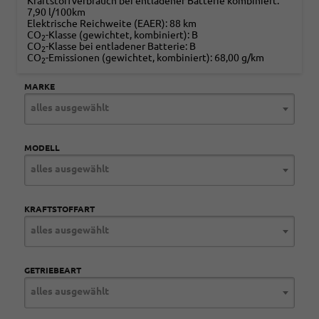
Kraftstoffverbrauch bei entladener Batterie kombiniert:
7,90 l/100km
Elektrische Reichweite (EAER):
88 km
CO
-Klasse (gewichtet, kombiniert):
B
2
CO
-Klasse bei entladener Batterie:
B
2
CO
-Emissionen (gewichtet, kombiniert):
68,00 g/km
2
MARKE
alles ausgewählt
MODELL
alles ausgewählt
KRAFTSTOFFART
alles ausgewählt
GETRIEBEART
alles ausgewählt