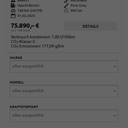
Fahrzeugnr.
866657
Getriebe
Automatik
Kraftstoff
Hybrid Benzin
Außenfarbe
Pure Grey
Leistung
180 kW (245 PS)
Kilometerstand
900 km
01.02.2025
75.890,– €
DETAILS
incl. 19% MwSt.
Verbrauch kombiniert:
7,80 l/100km
CO
-Klasse:
G
2
CO
-Emissionen:
177,00 g/km
2
MARKE
alles ausgewählt
MODELL
alles ausgewählt
KRAFTSTOFFART
alles ausgewählt