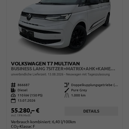
VOLKSWAGEN T7 MULTIVAN
BUSINESS LANG 7SITZER+MATRIX+AHK+KAMERA+SHZ+17" ALU
unverbindliche Lieferzeit:
13.08.2026
Neuwagen mit Tageszulassung
Fahrzeugnr.
866687
Getriebe
Doppelkupplungsgetriebe (DSG)
Kraftstoff
Diesel
Außenfarbe
Pure Grey
Leistung
110 kW (150 PS)
Kilometerstand
1.000 km
13.07.2026
55.280,– €
DETAILS
incl. 19% MwSt.
Verbrauch kombiniert:
6,40 l/100km
CO
-Klasse:
F
2