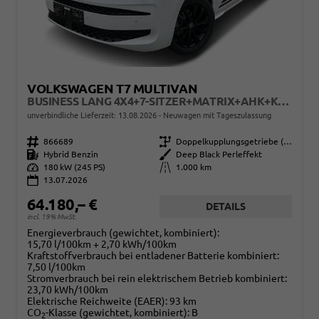
VOLKSWAGEN T7 MULTIVAN
BUSINESS LANG 4X4+7-SITZER+MATRIX+AHK+KAMERA+SHZ+17" ALU
unverbindliche Lieferzeit:
13.08.2026
Neuwagen mit Tageszulassung
Fahrzeugnr.
866689
Getriebe
Doppelkupplungsgetriebe (DSG)
Kraftstoff
Hybrid Benzin
Außenfarbe
Deep Black Perleffekt
Leistung
180 kW (245 PS)
Kilometerstand
1.000 km
13.07.2026
64.180,– €
DETAILS
incl. 19% MwSt.
Energieverbrauch (gewichtet, kombiniert):
15,70 l/100km + 2,70 kWh/100km
Kraftstoffverbrauch bei entladener Batterie kombiniert:
7,50 l/100km
Stromverbrauch bei rein elektrischem Betrieb kombiniert:
23,70 kWh/100km
Elektrische Reichweite (EAER):
93 km
CO
-Klasse (gewichtet, kombiniert):
B
2