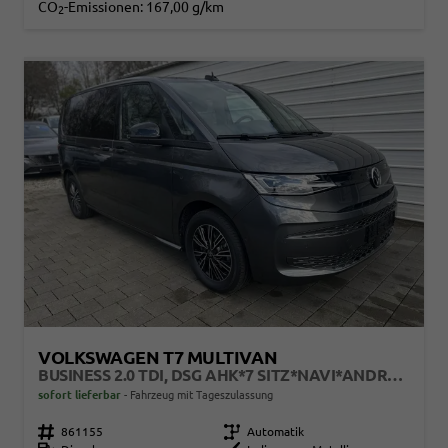
CO
-Emissionen:
167,00 g/km
2
VOLKSWAGEN T7 MULTIVAN
BUSINESS 2.0 TDI, DSG AHK*7 SITZ*NAVI*ANDROID AUTO*SHZ*MATRIX*17"*KAMERA*3Z KLIMAAUTO*
sofort lieferbar
Fahrzeug mit Tageszulassung
Fahrzeugnr.
861155
Getriebe
Automatik