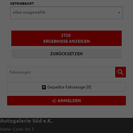
GETRIEBEART
alles ausgewählt
2720
ERGEBNISSE ANZEIGEN
ZURÜCKSETZEN
Fahrzeugnr.
Geparkte Fahrzeuge (
0
)
ANMELDEN
Autogalerie Süd e.K.
Marie- Curie- Str. 5