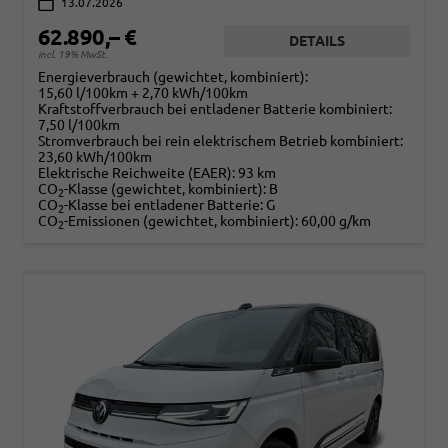
13.07.2026
62.890,– €
DETAILS
incl. 19% MwSt.
Energieverbrauch (gewichtet, kombiniert):
15,60 l/100km + 2,70 kWh/100km
Kraftstoffverbrauch bei entladener Batterie kombiniert:
7,50 l/100km
Stromverbrauch bei rein elektrischem Betrieb kombiniert:
23,60 kWh/100km
Elektrische Reichweite (EAER):
93 km
CO
-Klasse (gewichtet, kombiniert):
B
2
CO
-Klasse bei entladener Batterie:
G
2
CO
-Emissionen (gewichtet, kombiniert):
60,00 g/km
2