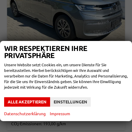
WIR RESPEKTIEREN IHRE
PRIVATSPHÄRE
VOLKSWAGEN T7 MULTIVAN
BUSINESS 2.0 TDI, DSG STANDHEIZUNG*AHK*7 SITZ*NAVI*ANDROID AUTO*SHZ*MATRIX*17"*KAMERA*3Z KLIMAAUTO*
Unsere Website setzt Cookies ein, um unsere Dienste für Sie
sofort lieferbar
Fahrzeug mit Tageszulassung
bereitzustellen. Hierbei berücksichtigen wir Ihre Auswahl und
verarbeiten nur die Daten für Marketing, Analytics und Personalisierung,
Fahrzeugnr.
861159
Getriebe
Automatik
für die Sie uns Ihr Einverständnis geben. Sie können Ihre Einwilligung
Kraftstoff
Diesel
Außenfarbe
Indiumgrau Metallic
jederzeit mit Wirkung für die Zukunft widerrufen.
Leistung
110 kW (150 PS)
Kilometerstand
25 km
01.02.2026
58.090,– €
ALLE AKZEPTIEREN
EINSTELLUNGEN
DETAILS
incl. 19% MwSt.
Datenschutzerklärung
Impressum
Verbrauch kombiniert:
7,40 l/100km
CO
-Klasse:
G
2
CO
-Emissionen:
193,00 g/km
2