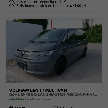
CO
-Klasse bei entladener Batterie:
G
2
CO
-Emissionen (gewichtet, kombiniert):
61,00 g/km
2
VOLKSWAGEN T7 MULTIVAN
GOAL EHYBRID LANG 4MOTION*HEAD-UP*HARMA&KARDON*AHK-SCHWENKBAR*MATRIX-LED*PDC*
sofort lieferbar
Gebrauchtwagen