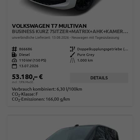
VOLKSWAGEN T7 MULTIVAN
BUSINESS KURZ 7SITZER+MATRIX+AHK+KAMERA+SHZ+17" ALU
unverbindliche Lieferzeit:
13.08.2026
Neuwagen mit Tageszulassung
Fahrzeugnr.
866686
Getriebe
Doppelkupplungsgetriebe (DSG)
Kraftstoff
Diesel
Außenfarbe
Pure Grey
Leistung
110 kW (150 PS)
Kilometerstand
1.000 km
13.07.2026
53.180,– €
DETAILS
incl. 19% MwSt.
Verbrauch kombiniert:
6,30 l/100km
CO
-Klasse:
F
2
CO
-Emissionen:
166,00 g/km
2