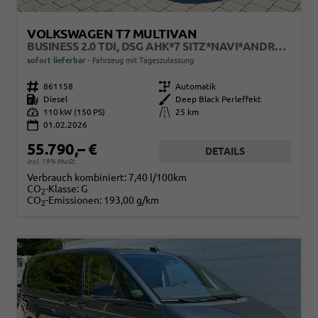
VOLKSWAGEN T7 MULTIVAN
BUSINESS 2.0 TDI, DSG AHK*7 SITZ*NAVI*ANDROID AUTO*SHZ*MATRIX*17"*KAMERA*3Z KLIMAAUTO*
sofort lieferbar
Fahrzeug mit Tageszulassung
Fahrzeugnr.
861158
Getriebe
Automatik
Kraftstoff
Diesel
Außenfarbe
Deep Black Perleffekt
Leistung
110 kW (150 PS)
Kilometerstand
25 km
01.02.2026
55.790,– €
DETAILS
incl. 19% MwSt.
Verbrauch kombiniert:
7,40 l/100km
CO
-Klasse:
G
2
CO
-Emissionen:
193,00 g/km
2