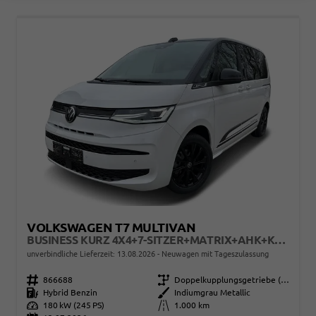
VOLKSWAGEN T7 MULTIVAN
BUSINESS KURZ 4X4+7-SITZER+MATRIX+AHK+KAMERA+SHZ+17" ALU
unverbindliche Lieferzeit:
13.08.2026
Neuwagen mit Tageszulassung
Fahrzeugnr.
866688
Getriebe
Doppelkupplungsgetriebe (DSG)
Kraftstoff
Hybrid Benzin
Außenfarbe
Indiumgrau Metallic
Leistung
180 kW (245 PS)
Kilometerstand
1.000 km