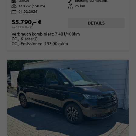
Kraftstoff
Diesel
Außenfarbe
Indiumgrau Metallic
Leistung
110 kW (150 PS)
Kilometerstand
25 km
01.02.2026
55.790,– €
DETAILS
incl. 19% MwSt.
Verbrauch kombiniert:
7,40 l/100km
CO
-Klasse:
G
2
CO
-Emissionen:
193,00 g/km
2