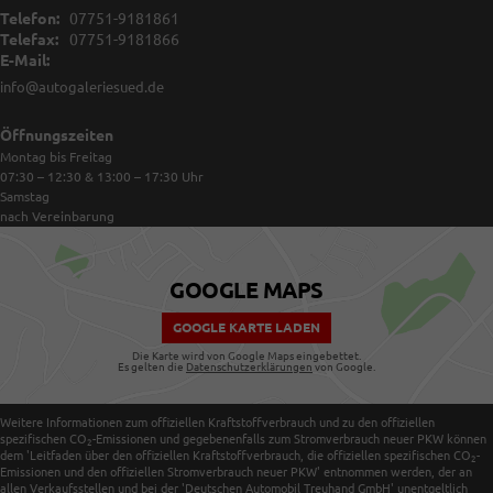
Telefon:
07751-9181861
Telefax:
07751-9181866
E-Mail:
info@autogaleriesued.de
Öffnungszeiten
Montag bis Freitag
07:30 – 12:30 & 13:00 – 17:30
Uhr
Samstag
nach Vereinbarung
GOOGLE MAPS
GOOGLE KARTE LADEN
Die Karte wird von Google Maps eingebettet.
Es gelten die
Datenschutzerklärungen
von Google.
Weitere Informationen zum offiziellen Kraftstoffverbrauch und zu den offiziellen
spezifischen CO
-Emissionen und gegebenenfalls zum Stromverbrauch neuer PKW können
2
dem 'Leitfaden über den offiziellen Kraftstoffverbrauch, die offiziellen spezifischen CO
-
2
Emissionen und den offiziellen Stromverbrauch neuer PKW' entnommen werden, der an
allen Verkaufsstellen und bei der 'Deutschen Automobil Treuhand GmbH' unentgeltlich