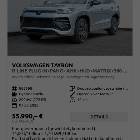
VOLKSWAGEN TAYRON
R-LINE PLUG-IN+PANO+AHK+HUD+MATRIX+360 KAM+20"ALU+ACC+EHK+BLACK STYLE
unverbindliche Lieferzeit: 14 Tage
Neuwagen mit Tageszulassung
Fahrzeugnr.
866598
Getriebe
Doppelkupplungsgetriebe (DSG)
Kraftstoff
Hybrid Benzin
Außenfarbe
Oyster Silver Metallic
Leistung
200 kW (272 PS)
Kilometerstand
10 km
07.07.2026
55.990,– €
DETAILS
incl. 19% MwSt.
Energieverbrauch (gewichtet, kombiniert):
14,00 l/100km + 1,70 kWh/100km
Kraftstoffverbrauch bei entladener Batterie kombiniert: