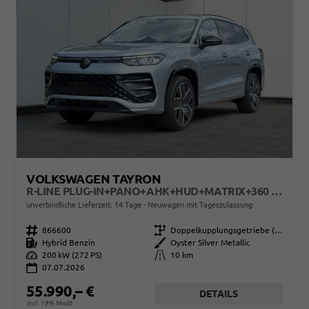
VOLKSWAGEN TAYRON
R-LINE PLUG-IN+PANO+AHK+HUD+MATRIX+360 KAM+20"ALU+ACC+EHK+BLACK STYLE
unverbindliche Lieferzeit: 14 Tage
Neuwagen mit Tageszulassung
Fahrzeugnr.
866600
Getriebe
Doppelkupplungsgetriebe (DSG)
Kraftstoff
Hybrid Benzin
Außenfarbe
Oyster Silver Metallic
Leistung
200 kW (272 PS)
Kilometerstand
10 km
07.07.2026
55.990,– €
DETAILS
incl. 19% MwSt.