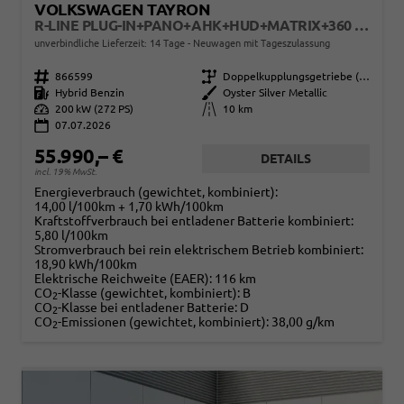
VOLKSWAGEN TAYRON
R-LINE PLUG-IN+PANO+AHK+HUD+MATRIX+360 KAM+20"ALU+ACC+EHK+BLACK STYLE
unverbindliche Lieferzeit: 14 Tage
Neuwagen mit Tageszulassung
Fahrzeugnr.
866599
Getriebe
Doppelkupplungsgetriebe (DSG)
Kraftstoff
Hybrid Benzin
Außenfarbe
Oyster Silver Metallic
Leistung
200 kW (272 PS)
Kilometerstand
10 km
07.07.2026
55.990,– €
DETAILS
incl. 19% MwSt.
Energieverbrauch (gewichtet, kombiniert):
14,00 l/100km + 1,70 kWh/100km
Kraftstoffverbrauch bei entladener Batterie kombiniert:
5,80 l/100km
Stromverbrauch bei rein elektrischem Betrieb kombiniert:
18,90 kWh/100km
Elektrische Reichweite (EAER):
116 km
CO
-Klasse (gewichtet, kombiniert):
B
2
CO
-Klasse bei entladener Batterie:
D
2
CO
-Emissionen (gewichtet, kombiniert):
38,00 g/km
2