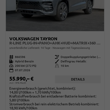
VOLKSWAGEN TAYRON
R-LINE PLUG-IN+PANO+AHK+HUD+MATRIX+360 KAM+20"ALU+ACC+EHK+BLACK STYLE
unverbindliche Lieferzeit: 14 Tage
Neuwagen mit Tageszulassung
Fahrzeugnr.
866596
Getriebe
Doppelkupplungsgetriebe (DSG)
Kraftstoff
Hybrid Benzin
Außenfarbe
Delfingrau Metallic
Leistung
200 kW (272 PS)
Kilometerstand
10 km
07.07.2026
55.990,– €
DETAILS
incl. 19% MwSt.
Energieverbrauch (gewichtet, kombiniert):
14,00 l/100km + 1,70 kWh/100km
Kraftstoffverbrauch bei entladener Batterie kombiniert:
5,80 l/100km
Stromverbrauch bei rein elektrischem Betrieb kombiniert:
18,90 kWh/100km