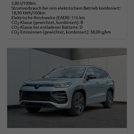
5,80 l/100km
Stromverbrauch bei rein elektrischem Betrieb kombiniert:
18,90 kWh/100km
Elektrische Reichweite (EAER):
116 km
CO
-Klasse (gewichtet, kombiniert):
B
2
CO
-Klasse bei entladener Batterie:
D
2
CO
-Emissionen (gewichtet, kombiniert):
38,00 g/km
2