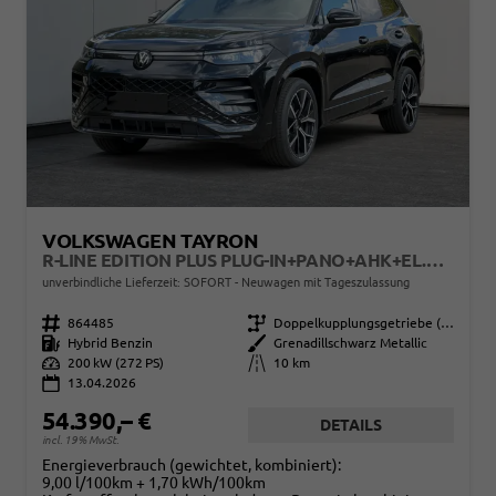
VOLKSWAGEN TAYRON
R-LINE EDITION PLUS PLUG-IN+PANO+AHK+EL.HECKKL.+LED+PDC+20''LM
unverbindliche Lieferzeit: SOFORT
Neuwagen mit Tageszulassung
Fahrzeugnr.
864485
Getriebe
Doppelkupplungsgetriebe (DSG)
Kraftstoff
Hybrid Benzin
Außenfarbe
Grenadillschwarz Metallic
Leistung
200 kW (272 PS)
Kilometerstand
10 km
13.04.2026
54.390,– €
DETAILS
incl. 19% MwSt.
Energieverbrauch (gewichtet, kombiniert):
9,00 l/100km + 1,70 kWh/100km