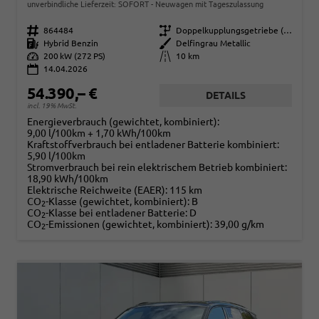
unverbindliche Lieferzeit: SOFORT
Neuwagen mit Tageszulassung
Fahrzeugnr.
864484
Getriebe
Doppelkupplungsgetriebe (DSG)
Kraftstoff
Hybrid Benzin
Außenfarbe
Delfingrau Metallic
Leistung
200 kW (272 PS)
Kilometerstand
10 km
14.04.2026
54.390,– €
DETAILS
incl. 19% MwSt.
Energieverbrauch (gewichtet, kombiniert):
9,00 l/100km + 1,70 kWh/100km
Kraftstoffverbrauch bei entladener Batterie kombiniert:
5,90 l/100km
Stromverbrauch bei rein elektrischem Betrieb kombiniert:
18,90 kWh/100km
Elektrische Reichweite (EAER):
115 km
CO
-Klasse (gewichtet, kombiniert):
B
2
CO
-Klasse bei entladener Batterie:
D
2
CO
-Emissionen (gewichtet, kombiniert):
39,00 g/km
2