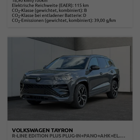
18,90 kWh/100km
Elektrische Reichweite (EAER):
115 km
CO
-Klasse (gewichtet, kombiniert):
B
2
CO
-Klasse bei entladener Batterie:
D
2
CO
-Emissionen (gewichtet, kombiniert):
39,00 g/km
2
VOLKSWAGEN TAYRON
R-LINE EDITION PLUS PLUG-IN+PANO+AHK+EL.HECKKL.+LED+PDC+20''LM