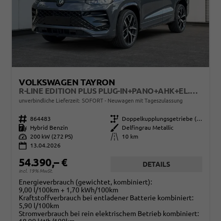
VOLKSWAGEN TAYRON
R-LINE EDITION PLUS PLUG-IN+PANO+AHK+EL.HECKKL.+LED+PDC+20''LM
unverbindliche Lieferzeit: SOFORT
Neuwagen mit Tageszulassung
Fahrzeugnr.
864483
Getriebe
Doppelkupplungsgetriebe (DSG)
Kraftstoff
Hybrid Benzin
Außenfarbe
Delfingrau Metallic
Leistung
200 kW (272 PS)
Kilometerstand
10 km
13.04.2026
54.390,– €
DETAILS
incl. 19% MwSt.
Energieverbrauch (gewichtet, kombiniert):
9,00 l/100km + 1,70 kWh/100km
Kraftstoffverbrauch bei entladener Batterie kombiniert:
5,90 l/100km
Stromverbrauch bei rein elektrischem Betrieb kombiniert: