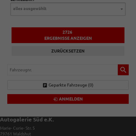
alles ausgewählt
2726
ERGEBNISSE ANZEIGEN
ZURÜCKSETZEN
Fahrzeugnr.
Geparkte Fahrzeuge (
0
)
ANMELDEN
Autogalerie Süd e.K.
Marie- Curie- Str. 5
79761
Waldshut