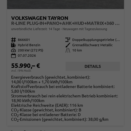
VOLKSWAGEN TAYRON
R-LINE PLUG-IN+PANO+AHK+HUD+MATRIX+360 KAM+20"ALU+ACC+EHK+BLACK STYLE
unverbindliche Lieferzeit: 14 Tage
Neuwagen mit Tageszulassung
Fahrzeugnr.
866601
Getriebe
Doppelkupplungsgetriebe (DSG)
Kraftstoff
Hybrid Benzin
Außenfarbe
Grenadillschwarz Metallic
Leistung
200 kW (272 PS)
Kilometerstand
10 km
07.07.2026
55.990,– €
DETAILS
incl. 19% MwSt.
Energieverbrauch (gewichtet, kombiniert):
14,00 l/100km + 1,70 kWh/100km
Kraftstoffverbrauch bei entladener Batterie kombiniert:
5,80 l/100km
Stromverbrauch bei rein elektrischem Betrieb kombiniert:
18,90 kWh/100km
Elektrische Reichweite (EAER):
116 km
CO
-Klasse (gewichtet, kombiniert):
B
2
CO
-Klasse bei entladener Batterie:
D
2
CO
-Emissionen (gewichtet, kombiniert):
38,00 g/km
2