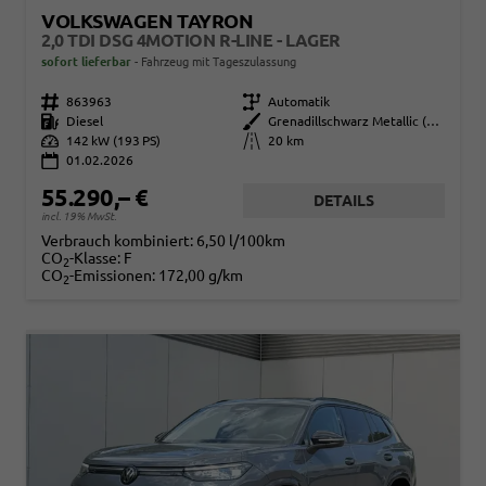
VOLKSWAGEN TAYRON
2,0 TDI DSG 4MOTION R-LINE - LAGER
sofort lieferbar
Fahrzeug mit Tageszulassung
Fahrzeugnr.
863963
Getriebe
Automatik
Kraftstoff
Diesel
Außenfarbe
Grenadillschwarz Metallic (2T)
Leistung
142 kW (193 PS)
Kilometerstand
20 km
01.02.2026
55.290,– €
DETAILS
incl. 19% MwSt.
Verbrauch kombiniert:
6,50 l/100km
CO
-Klasse:
F
2
CO
-Emissionen:
172,00 g/km
2