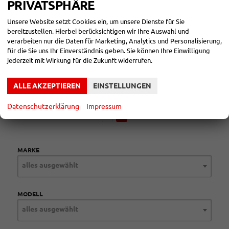
18,90 kWh/100km
PRIVATSPHÄRE
Elektrische Reichweite (EAER):
116 km
CO
-Klasse (gewichtet, kombiniert):
B
2
Unsere Website setzt Cookies ein, um unsere Dienste für Sie
CO
-Klasse bei entladener Batterie:
D
2
bereitzustellen. Hierbei berücksichtigen wir Ihre Auswahl und
CO
-Emissionen (gewichtet, kombiniert):
38,00 g/km
2
verarbeiten nur die Daten für Marketing, Analytics und Personalisierung,
für die Sie uns Ihr Einverständnis geben. Sie können Ihre Einwilligung
Datensätze pro Seite:
jederzeit mit Wirkung für die Zukunft widerrufen.
10
20
50
100
250
ALLE AKZEPTIEREN
EINSTELLUNGEN
Seiten:
Datenschutzerklärung
Impressum
1
2
MARKE
alles ausgewählt
MODELL
alles ausgewählt