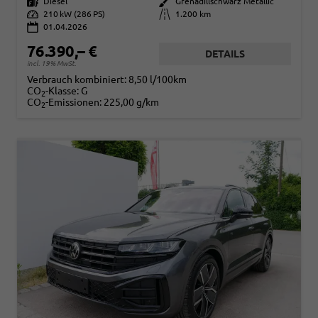
Kraftstoff
Diesel
Außenfarbe
Grenadillschwarz Metallic
Leistung
210 kW (286 PS)
Kilometerstand
1.200 km
01.04.2026
76.390,– €
DETAILS
incl. 19% MwSt.
Verbrauch kombiniert:
8,50 l/100km
CO
-Klasse:
G
2
CO
-Emissionen:
225,00 g/km
2