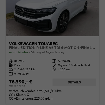
VOLKSWAGEN TOUAREG
FINAL-EDITION R-LINE V6 TDI 4-MOTION*FINAL-EDITION*AHK-SCHWENKBAR*NAVI*ACC*PDC*LED*SHZ*21-ZOLL
sofort lieferbar
Fahrzeug mit Tageszulassung
Fahrzeugnr.
866966
Getriebe
Automatik
Kraftstoff
Diesel
Außenfarbe
Oryxweiß Perlmutteffekt
Leistung
210 kW (286 PS)
Kilometerstand
1.200 km
01.05.2026
76.390,– €
DETAILS
incl. 19% MwSt.
Verbrauch kombiniert:
8,50 l/100km
CO
-Klasse:
G
2
CO
-Emissionen:
225,00 g/km
2