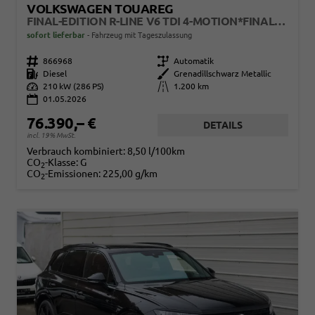
VOLKSWAGEN TOUAREG
FINAL-EDITION R-LINE V6 TDI 4-MOTION*FINAL-EDITION*AHK-SCHWENKBAR*NAVI*ACC*PDC*LED*SHZ*21-ZOLL
sofort lieferbar
Fahrzeug mit Tageszulassung
Fahrzeugnr.
866968
Getriebe
Automatik
Kraftstoff
Diesel
Außenfarbe
Grenadillschwarz Metallic
Leistung
210 kW (286 PS)
Kilometerstand
1.200 km
01.05.2026
76.390,– €
DETAILS
incl. 19% MwSt.
Verbrauch kombiniert:
8,50 l/100km
CO
-Klasse:
G
2
CO
-Emissionen:
225,00 g/km
2