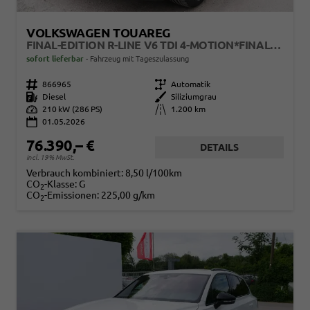
VOLKSWAGEN TOUAREG
FINAL-EDITION R-LINE V6 TDI 4-MOTION*FINAL-EDITION*AHK-SCHWENKBAR*NAVI*ACC*PDC*LED*SHZ*21-ZOLL
sofort lieferbar
Fahrzeug mit Tageszulassung
Fahrzeugnr.
866965
Getriebe
Automatik
Kraftstoff
Diesel
Außenfarbe
Siliziumgrau
Leistung
210 kW (286 PS)
Kilometerstand
1.200 km
01.05.2026
76.390,– €
DETAILS
incl. 19% MwSt.
Verbrauch kombiniert:
8,50 l/100km
CO
-Klasse:
G
2
CO
-Emissionen:
225,00 g/km
2