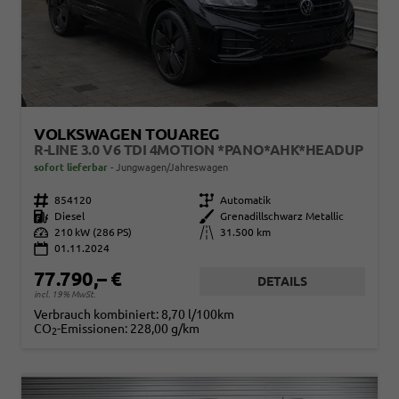
VOLKSWAGEN TOUAREG
R-LINE 3.0 V6 TDI 4MOTION *PANO*AHK*HEADUP
sofort lieferbar
Jungwagen/Jahreswagen
Fahrzeugnr.
854120
Getriebe
Automatik
Kraftstoff
Diesel
Außenfarbe
Grenadillschwarz Metallic
Leistung
210 kW (286 PS)
Kilometerstand
31.500 km
01.11.2024
77.790,– €
DETAILS
incl. 19% MwSt.
Verbrauch kombiniert:
8,70 l/100km
CO
-Emissionen:
228,00 g/km
2