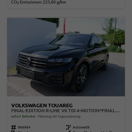
CO
-Emissionen:
225,00 g/km
2
VOLKSWAGEN TOUAREG
FINAL-EDITION R-LINE V6 TDI 4-MOTION*FINAL-EDITION*AHK-SCHWENKBAR*NAVI*ACC*PDC*LED*SHZ*21-ZOLL
sofort lieferbar
Fahrzeug mit Tageszulassung
Fahrzeugnr.
866964
Getriebe
Automatik