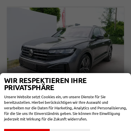
WIR RESPEKTIEREN IHRE
PRIVATSPHÄRE
VOLKSWAGEN TOUAREG
Unsere Website setzt Cookies ein, um unsere Dienste für Sie
FINAL-EDITION R-LINE V6 TDI 4-MOTION*FINAL-EDITION*AHK-SCHWENKBAR*NAVI*ACC*PDC*LED*SHZ*21-ZOLL
bereitzustellen. Hierbei berücksichtigen wir Ihre Auswahl und
sofort lieferbar
Fahrzeug mit Tageszulassung
verarbeiten nur die Daten für Marketing, Analytics und Personalisierung,
für die Sie uns Ihr Einverständnis geben. Sie können Ihre Einwilligung
Fahrzeugnr.
866967
Getriebe
Automatik
jederzeit mit Wirkung für die Zukunft widerrufen.
Kraftstoff
Diesel
Außenfarbe
Siliziumgrau
Leistung
210 kW (286 PS)
Kilometerstand
1.200 km