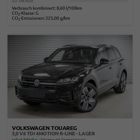
incl. 19% MwSt.
Verbrauch kombiniert:
8,60 l/100km
CO
-Klasse:
G
2
CO
-Emissionen:
225,00 g/km
2
VOLKSWAGEN TOUAREG
3,0 V6 TDI 4MOTION R-LINE - LAGER
sofort lieferbar
Fahrzeug mit Tageszulassung