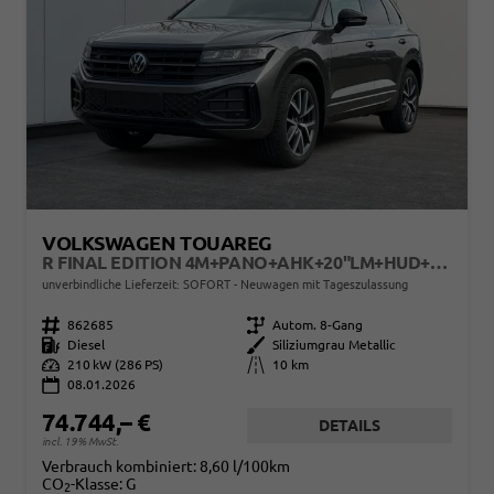
VOLKSWAGEN TOUAREG
R FINAL EDITION 4M+PANO+AHK+20"LM+HUD+IQ.-MATRIX-LED
unverbindliche Lieferzeit: SOFORT
Neuwagen mit Tageszulassung
Fahrzeugnr.
862685
Getriebe
Autom. 8-Gang
Kraftstoff
Diesel
Außenfarbe
Siliziumgrau Metallic
Leistung
210 kW (286 PS)
Kilometerstand
10 km
08.01.2026
74.744,– €
DETAILS
incl. 19% MwSt.
Verbrauch kombiniert:
8,60 l/100km
CO
-Klasse:
G
2