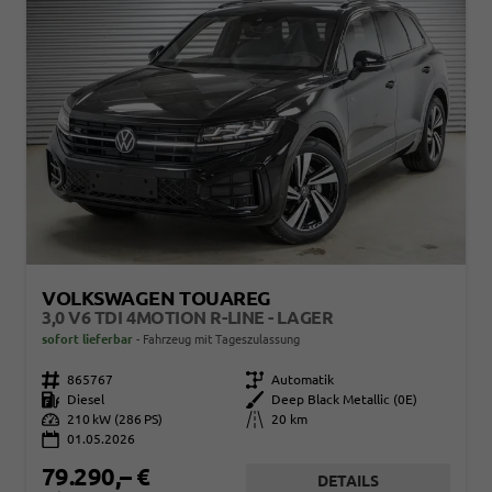
VOLKSWAGEN TOUAREG
3,0 V6 TDI 4MOTION R-LINE - LAGER
sofort lieferbar
Fahrzeug mit Tageszulassung
Fahrzeugnr.
865767
Getriebe
Automatik
Kraftstoff
Diesel
Außenfarbe
Deep Black Metallic (0E)
Leistung
210 kW (286 PS)
Kilometerstand
20 km
01.05.2026
79.290,– €
DETAILS