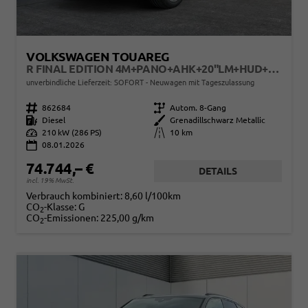
VOLKSWAGEN TOUAREG
R FINAL EDITION 4M+PANO+AHK+20"LM+HUD+IQ.-MATRIX-LED
unverbindliche Lieferzeit: SOFORT
Neuwagen mit Tageszulassung
Fahrzeugnr.
862684
Getriebe
Autom. 8-Gang
Kraftstoff
Diesel
Außenfarbe
Grenadillschwarz Metallic
Leistung
210 kW (286 PS)
Kilometerstand
10 km
08.01.2026
74.744,– €
DETAILS
incl. 19% MwSt.
Verbrauch kombiniert:
8,60 l/100km
CO
-Klasse:
G
2
CO
-Emissionen:
225,00 g/km
2