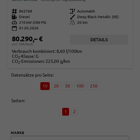
Fahrzeugnr.
865768
Getriebe
Automatik
Kraftstoff
Diesel
Außenfarbe
Deep Black Metallic (0E)
Leistung
210 kW (286 PS)
Kilometerstand
20 km
01.05.2026
80.290,– €
DETAILS
incl. 19% MwSt.
Verbrauch kombiniert:
8,60 l/100km
CO
-Klasse:
G
2
CO
-Emissionen:
225,00 g/km
2
Datensätze pro Seite:
10
20
50
100
250
Seiten:
1
2
MARKE