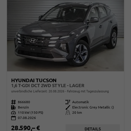
HYUNDAI TUCSON
1,6 T-GDI DCT 2WD STYLE - LAGER
unverbindliche Lieferzeit:
20.08.2026
Fahrzeug mit Tageszulassung
Fahrzeugnr.
866680
Getriebe
Automatik
Kraftstoff
Benzin
Außenfarbe
Electronic Grey Metallic ()
Leistung
110 kW (150 PS)
Kilometerstand
20 km
07.08.2026
28.590,– €
DETAILS