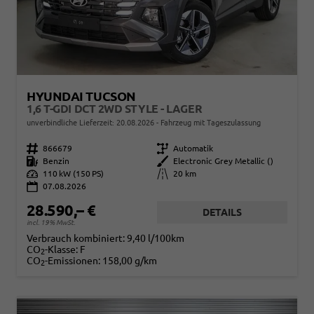
HYUNDAI TUCSON
1,6 T-GDI DCT 2WD STYLE - LAGER
unverbindliche Lieferzeit:
20.08.2026
Fahrzeug mit Tageszulassung
Fahrzeugnr.
866679
Getriebe
Automatik
Kraftstoff
Benzin
Außenfarbe
Electronic Grey Metallic ()
Leistung
110 kW (150 PS)
Kilometerstand
20 km
07.08.2026
28.590,– €
DETAILS
incl. 19% MwSt.
Verbrauch kombiniert:
9,40 l/100km
CO
-Klasse:
F
2
CO
-Emissionen:
158,00 g/km
2