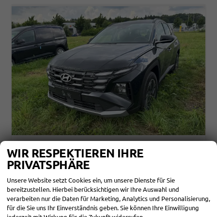
HYUNDAI TUCSON
WIR RESPEKTIEREN IHRE
STYLE NAVI+KAMERA+SHZ+LED+TEMPOMAT+17" ALU+PDC
PRIVATSPHÄRE
unverbindliche Lieferzeit: SOFORT
Neuwagen mit Tageszulassung
Unsere Website setzt Cookies ein, um unsere Dienste für Sie
Fahrzeugnr.
865785
Getriebe
Autom. 7-Gang
bereitzustellen. Hierbei berücksichtigen wir Ihre Auswahl und
Kraftstoff
Benzin
Außenfarbe
Abyss Black Pearl
verarbeiten nur die Daten für Marketing, Analytics und Personalisierung,
Leistung
110 kW (150 PS)
Kilometerstand
10 km
für die Sie uns Ihr Einverständnis geben. Sie können Ihre Einwilligung
03.06.2026