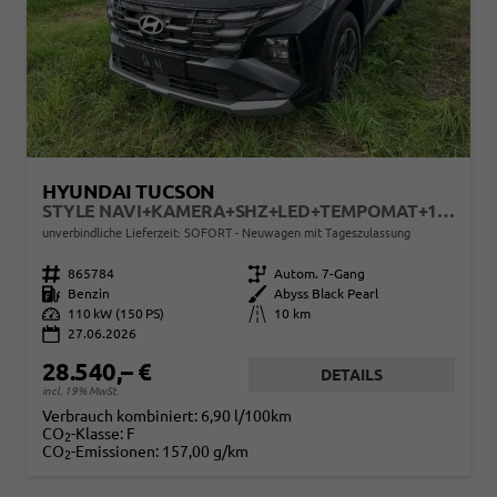
HYUNDAI TUCSON
STYLE NAVI+KAMERA+SHZ+LED+TEMPOMAT+17" ALU+PDC
unverbindliche Lieferzeit: SOFORT
Neuwagen mit Tageszulassung
Fahrzeugnr.
865784
Getriebe
Autom. 7-Gang
Kraftstoff
Benzin
Außenfarbe
Abyss Black Pearl
Leistung
110 kW (150 PS)
Kilometerstand
10 km
27.06.2026
28.540,– €
DETAILS
incl. 19% MwSt.
Verbrauch kombiniert:
6,90 l/100km
CO
-Klasse:
F
2
CO
-Emissionen:
157,00 g/km
2