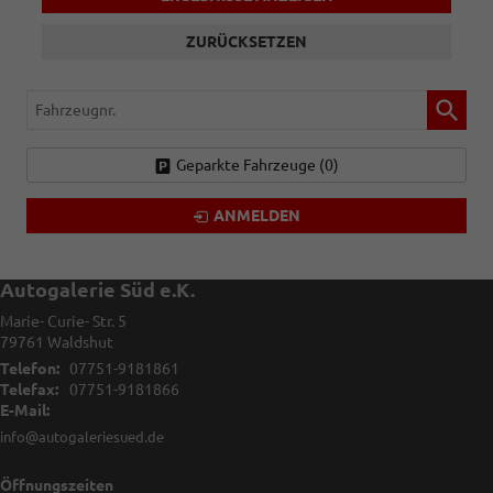
ZURÜCKSETZEN
Fahrzeugnr.
Geparkte Fahrzeuge (
0
)
ANMELDEN
Autogalerie Süd e.K.
Marie- Curie- Str. 5
79761
Waldshut
Telefon:
07751-9181861
Telefax:
07751-9181866
E-Mail:
info@autogaleriesued.de
Öffnungszeiten