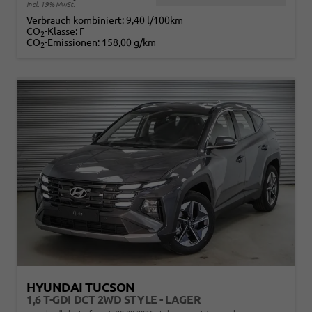
incl. 19% MwSt.
Verbrauch kombiniert:
9,40 l/100km
CO
-Klasse:
F
2
CO
-Emissionen:
158,00 g/km
2
HYUNDAI TUCSON
1,6 T-GDI DCT 2WD STYLE - LAGER