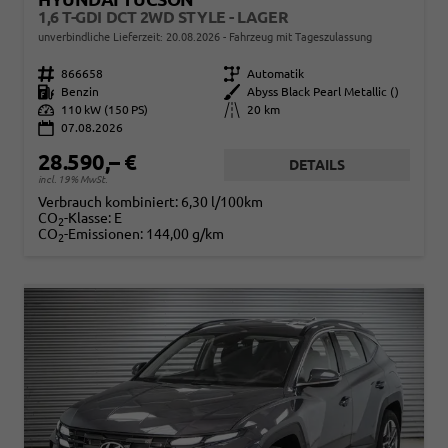
1,6 T-GDI DCT 2WD STYLE - LAGER
unverbindliche Lieferzeit:
20.08.2026
Fahrzeug mit Tageszulassung
Fahrzeugnr.
866658
Getriebe
Automatik
Kraftstoff
Benzin
Außenfarbe
Abyss Black Pearl Metallic ()
Leistung
110 kW (150 PS)
Kilometerstand
20 km
07.08.2026
28.590,– €
DETAILS
incl. 19% MwSt.
Verbrauch kombiniert:
6,30 l/100km
CO
-Klasse:
E
2
CO
-Emissionen:
144,00 g/km
2