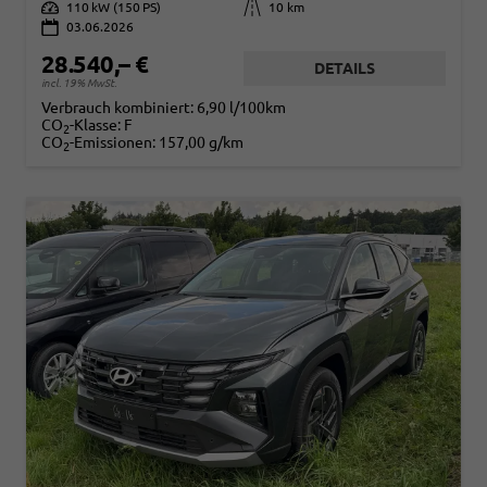
Leistung
110 kW (150 PS)
Kilometerstand
10 km
03.06.2026
28.540,– €
DETAILS
incl. 19% MwSt.
Verbrauch kombiniert:
6,90 l/100km
CO
-Klasse:
F
2
CO
-Emissionen:
157,00 g/km
2