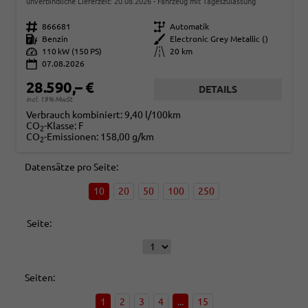
unverbindliche Lieferzeit:
20.08.2026
Fahrzeug mit Tageszulassung
Fahrzeugnr.
866681
Getriebe
Automatik
Kraftstoff
Benzin
Außenfarbe
Electronic Grey Metallic ()
Leistung
110 kW (150 PS)
Kilometerstand
20 km
07.08.2026
28.590,– €
DETAILS
incl. 19% MwSt.
Verbrauch kombiniert:
9,40 l/100km
CO
-Klasse:
F
2
CO
-Emissionen:
158,00 g/km
2
Datensätze pro Seite:
10
20
50
100
250
Seite:
Seiten:
1
2
3
4
...
15