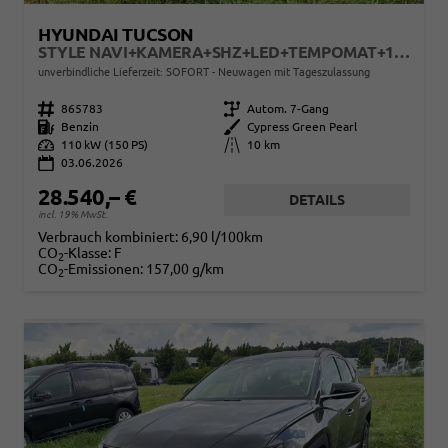
HYUNDAI TUCSON
STYLE NAVI+KAMERA+SHZ+LED+TEMPOMAT+17" ALU+PDC
unverbindliche Lieferzeit: SOFORT
Neuwagen mit Tageszulassung
Fahrzeugnr.
865783
Getriebe
Autom. 7-Gang
Kraftstoff
Benzin
Außenfarbe
Cypress Green Pearl
Leistung
110 kW (150 PS)
Kilometerstand
10 km
03.06.2026
28.540,– €
DETAILS
incl. 19% MwSt.
Verbrauch kombiniert:
6,90 l/100km
CO
-Klasse:
F
2
CO
-Emissionen:
157,00 g/km
2