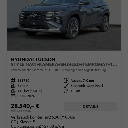
HYUNDAI TUCSON
STYLE NAVI+KAMERA+SHZ+LED+TEMPOMAT+17" ALU+PDC
unverbindliche Lieferzeit: SOFORT
Neuwagen mit Tageszulassung
Fahrzeugnr.
865780
Getriebe
Autom. 7-Gang
Kraftstoff
Benzin
Außenfarbe
Ecotronic Grey Pearl
Leistung
110 kW (150 PS)
Kilometerstand
10 km
03.06.2026
28.540,– €
DETAILS
incl. 19% MwSt.
Verbrauch kombiniert:
6,90 l/100km
CO
-Klasse:
F
2
CO
-Emissionen:
157,00 g/km
2