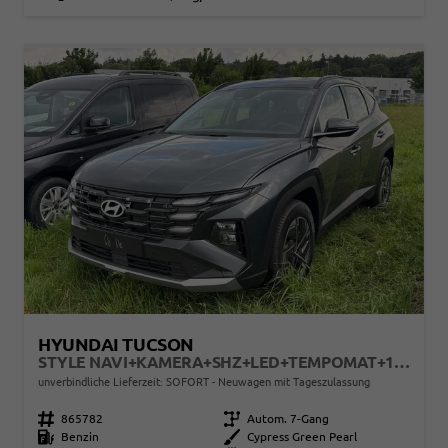
HYUNDAI TUCSON
STYLE NAVI+KAMERA+SHZ+LED+TEMPOMAT+17" ALU+PDC
unverbindliche Lieferzeit: SOFORT
Neuwagen mit Tageszulassung
Fahrzeugnr.
865782
Getriebe
Autom. 7-Gang
Kraftstoff
Benzin
Außenfarbe
Cypress Green Pearl