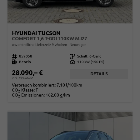
HYUNDAI TUCSON
COMFORT 1,6 T-GDI 110KW MJ27
unverbindliche Lieferzeit:
9 Wochen
Neuwagen
Fahrzeugnr.
859058
Getriebe
Schalt. 6-Gang
Kraftstoff
Benzin
Leistung
110 kW (150 PS)
28.090,– €
DETAILS
incl. 19% MwSt.
Verbrauch kombiniert:
7,10 l/100km
CO
-Klasse:
F
2
CO
-Emissionen:
162,00 g/km
2