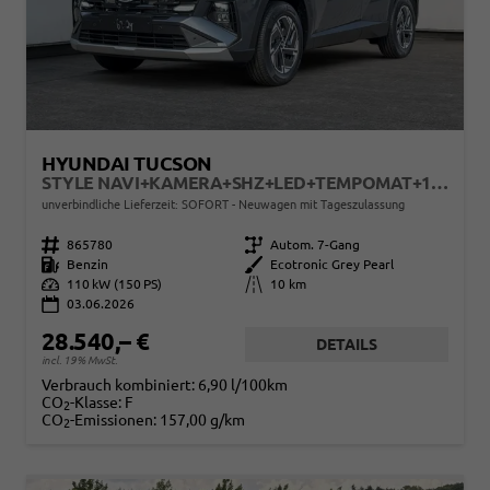
HYUNDAI TUCSON
STYLE NAVI+KAMERA+SHZ+LED+TEMPOMAT+17" ALU+PDC
unverbindliche Lieferzeit: SOFORT
Neuwagen mit Tageszulassung
Fahrzeugnr.
865780
Getriebe
Autom. 7-Gang
Kraftstoff
Benzin
Außenfarbe
Ecotronic Grey Pearl
Leistung
110 kW (150 PS)
Kilometerstand
10 km
03.06.2026
28.540,– €
DETAILS
incl. 19% MwSt.
Verbrauch kombiniert:
6,90 l/100km
CO
-Klasse:
F
2
CO
-Emissionen:
157,00 g/km
2