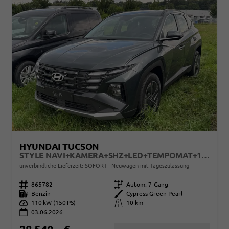
HYUNDAI TUCSON
STYLE NAVI+KAMERA+SHZ+LED+TEMPOMAT+17" ALU+PDC
unverbindliche Lieferzeit: SOFORT
Neuwagen mit Tageszulassung
Fahrzeugnr.
865782
Getriebe
Autom. 7-Gang
Kraftstoff
Benzin
Außenfarbe
Cypress Green Pearl
Leistung
110 kW (150 PS)
Kilometerstand
10 km
03.06.2026