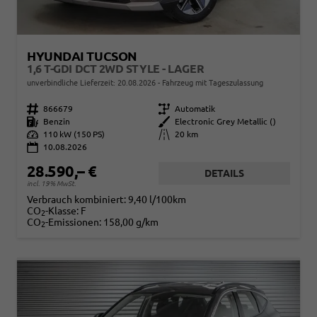
HYUNDAI TUCSON
1,6 T-GDI DCT 2WD STYLE - LAGER
unverbindliche Lieferzeit:
20.08.2026
Fahrzeug mit Tageszulassung
Fahrzeugnr.
866679
Getriebe
Automatik
Kraftstoff
Benzin
Außenfarbe
Electronic Grey Metallic ()
Leistung
110 kW (150 PS)
Kilometerstand
20 km
10.08.2026
28.590,– €
DETAILS
incl. 19% MwSt.
Verbrauch kombiniert:
9,40 l/100km
CO
-Klasse:
F
2
CO
-Emissionen:
158,00 g/km
2