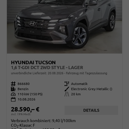
HYUNDAI TUCSON
1,6 T-GDI DCT 2WD STYLE - LAGER
unverbindliche Lieferzeit:
20.08.2026
Fahrzeug mit Tageszulassung
Fahrzeugnr.
866680
Getriebe
Automatik
Kraftstoff
Benzin
Außenfarbe
Electronic Grey Metallic ()
Leistung
110 kW (150 PS)
Kilometerstand
20 km
10.08.2026
28.590,– €
DETAILS
incl. 19% MwSt.
Verbrauch kombiniert:
9,40 l/100km
CO
-Klasse:
F
2