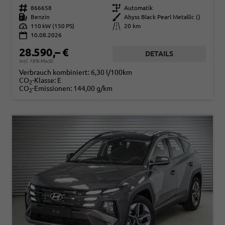
Fahrzeugnr.
866658
Getriebe
Automatik
Kraftstoff
Benzin
Außenfarbe
Abyss Black Pearl Metallic ()
Leistung
110 kW (150 PS)
Kilometerstand
20 km
10.08.2026
28.590,– €
DETAILS
incl. 19% MwSt.
Verbrauch kombiniert:
6,30 l/100km
CO
-Klasse:
E
2
CO
-Emissionen:
144,00 g/km
2