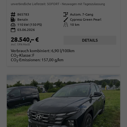
unverbindliche Lieferzeit: SOFORT
Neuwagen mit Tageszulassung
Fahrzeugnr.
865783
Getriebe
Autom. 7-Gang
Kraftstoff
Benzin
Außenfarbe
Cypress Green Pearl
Leistung
110 kW (150 PS)
Kilometerstand
10 km
03.06.2026
28.540,– €
DETAILS
incl. 19% MwSt.
Verbrauch kombiniert:
6,90 l/100km
CO
-Klasse:
F
2
CO
-Emissionen:
157,00 g/km
2