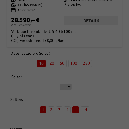
Leistung
110 kW (150 PS)
Kilometerstand
20 km
10.08.2026
28.590,– €
DETAILS
incl. 19% MwSt.
Verbrauch kombiniert:
9,40 l/100km
CO
-Klasse:
F
2
CO
-Emissionen:
158,00 g/km
2
Datensätze pro Seite:
10
20
50
100
250
Seite:
Seiten:
1
2
3
4
...
14