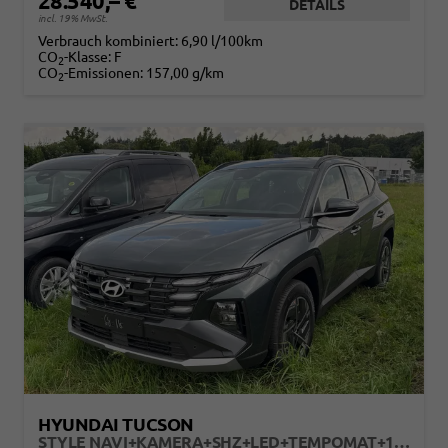
28.540,– €
DETAILS
incl. 19% MwSt.
Verbrauch kombiniert:
6,90 l/100km
CO
-Klasse:
F
2
CO
-Emissionen:
157,00 g/km
2
HYUNDAI TUCSON
STYLE NAVI+KAMERA+SHZ+LED+TEMPOMAT+17" ALU+PDC