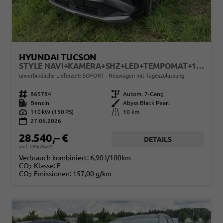
HYUNDAI TUCSON
STYLE NAVI+KAMERA+SHZ+LED+TEMPOMAT+17" ALU+PDC
unverbindliche Lieferzeit: SOFORT
Neuwagen mit Tageszulassung
Fahrzeugnr.
865784
Getriebe
Autom. 7-Gang
Kraftstoff
Benzin
Außenfarbe
Abyss Black Pearl
Leistung
110 kW (150 PS)
Kilometerstand
10 km
27.06.2026
28.540,– €
DETAILS
incl. 19% MwSt.
Verbrauch kombiniert:
6,90 l/100km
CO
-Klasse:
F
2
CO
-Emissionen:
157,00 g/km
2