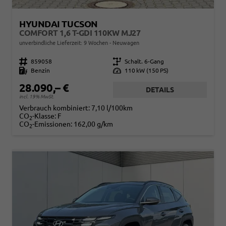
HYUNDAI TUCSON
COMFORT 1,6 T-GDI 110KW MJ27
unverbindliche Lieferzeit:
9 Wochen
Neuwagen
Fahrzeugnr.
859058
Getriebe
Schalt. 6-Gang
Kraftstoff
Benzin
Leistung
110 kW (150 PS)
28.090,– €
DETAILS
incl. 19% MwSt.
Verbrauch kombiniert:
7,10 l/100km
CO
-Klasse:
F
2
CO
-Emissionen:
162,00 g/km
2