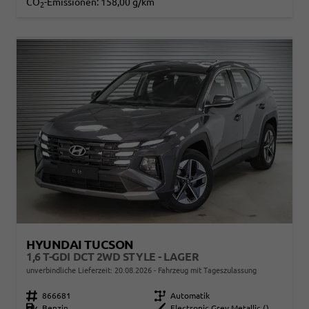
CO
-Emissionen:
158,00 g/km
2
HYUNDAI TUCSON
1,6 T-GDI DCT 2WD STYLE - LAGER
unverbindliche Lieferzeit:
20.08.2026
Fahrzeug mit Tageszulassung
Fahrzeugnr.
866681
Getriebe
Automatik
Kraftstoff
Benzin
Außenfarbe
Electronic Grey Metallic ()