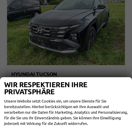
HYUNDAI TUCSON
STYLE NAVI+KAMERA+SHZ+LED+TEMPOMAT+17" ALU+PDC
WIR RESPEKTIEREN IHRE
unverbindliche Lieferzeit: SOFORT
Neuwagen mit Tageszulassung
PRIVATSPHÄRE
Fahrzeugnr.
865785
Getriebe
Autom. 7-Gang
Unsere Website setzt Cookies ein, um unsere Dienste für Sie
Kraftstoff
Benzin
Außenfarbe
Abyss Black Pearl
bereitzustellen. Hierbei berücksichtigen wir Ihre Auswahl und
Leistung
110 kW (150 PS)
Kilometerstand
10 km
03.06.2026
verarbeiten nur die Daten für Marketing, Analytics und Personalisierung,
für die Sie uns Ihr Einverständnis geben. Sie können Ihre Einwilligung
28.540,– €
DETAILS
jederzeit mit Wirkung für die Zukunft widerrufen.
incl. 19% MwSt.