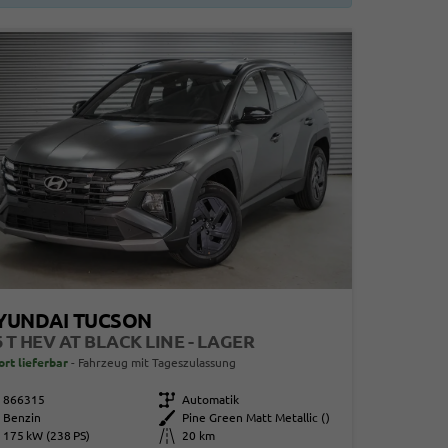
YUNDAI TUCSON
6 T HEV AT BLACK LINE - LAGER
ort lieferbar
Fahrzeug mit Tageszulassung
866315
Getriebe
Automatik
Benzin
Außenfarbe
Pine Green Matt Metallic ()
175 kW (238 PS)
Kilometerstand
20 km