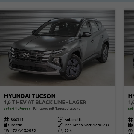
HYUNDAI TUCSON
H
1,6 T HEV AT BLACK LINE - LAGER
1,
sofort lieferbar
Fahrzeug mit Tageszulassung
sof
Fahrzeugnr.
866314
Getriebe
Automatik
Fahrzeugnr.
Kraftstoff
Benzin
Außenfarbe
Pine Green Matt Metallic ()
Kraftstoff
Leistung
175 kW (238 PS)
Kilometerstand
20 km
Leistung