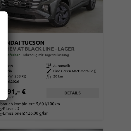
YUNDAI TUCSON
6 T HEV AT BLACK LINE - LAGER
ort lieferbar
Fahrzeug mit Tageszulassung
866319
Getriebe
Automatik
Benzin
Außenfarbe
Pine Green Matt Metallic ()
175 kW (238 PS)
Kilometerstand
20 km
01.06.2026
0.791,– €
DETAILS
. 19% MwSt.
rbrauch kombiniert:
5,60 l/100km
-Klasse:
D
2
-Emissionen:
126,00 g/km
2