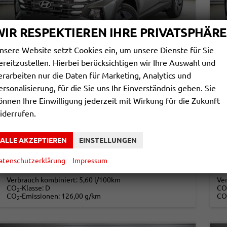
WIR RESPEKTIEREN IHRE PRIVATSPHÄRE
nsere Website setzt Cookies ein, um unsere Dienste für Sie
ereitzustellen. Hierbei berücksichtigen wir Ihre Auswahl und
HYUNDAI TUCSON
H
erarbeiten nur die Daten für Marketing, Analytics und
1,6 T HEV AT BLACK LINE - LAGER
1,
ersonalisierung, für die Sie uns Ihr Einverständnis geben. Sie
sofort lieferbar
Fahrzeug mit Tageszulassung
sof
önnen Ihre Einwilligung jederzeit mit Wirkung für die Zukunft
iderrufen.
Fahrzeugnr.
866318
Getriebe
Automatik
Fahrzeugnr.
Kraftstoff
Benzin
Außenfarbe
Pine Green Matt Metallic ()
Kraftstoff
Leistung
175 kW (238 PS)
Kilometerstand
20 km
Leistung
ALLE AKZEPTIEREN
EINSTELLUNGEN
01.06.2026
30.791,– €
3
atenschutzerklärung
Impressum
DETAILS
incl. 19% MwSt.
incl
Verbrauch kombiniert:
5,60 l/100km
Ve
CO
-Klasse:
D
CO
2
CO
-Emissionen:
126,00 g/km
CO
2