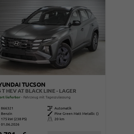
YUNDAI TUCSON
6 T HEV AT BLACK LINE - LAGER
ort lieferbar
Fahrzeug mit Tageszulassung
866321
Getriebe
Automatik
Benzin
Außenfarbe
Pine Green Matt Metallic ()
175 kW (238 PS)
Kilometerstand
20 km
01.06.2026