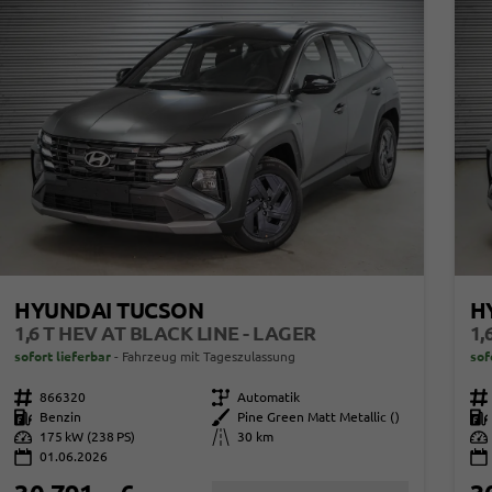
HYUNDAI TUCSON
H
1,6 T HEV AT BLACK LINE - LAGER
1,
sofort lieferbar
Fahrzeug mit Tageszulassung
sof
Fahrzeugnr.
866320
Getriebe
Automatik
Fahrzeugnr.
Kraftstoff
Benzin
Außenfarbe
Pine Green Matt Metallic ()
Kraftstoff
Leistung
175 kW (238 PS)
Kilometerstand
30 km
Leistung
01.06.2026