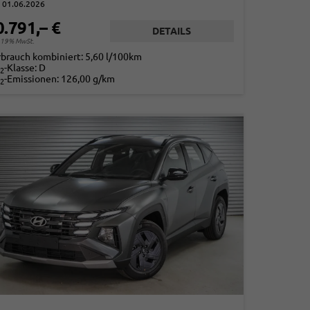
01.06.2026
0.791,– €
DETAILS
. 19% MwSt.
rbrauch kombiniert:
5,60 l/100km
-Klasse:
D
2
-Emissionen:
126,00 g/km
2