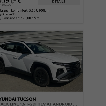
0.791,– €
DETAILS
. 19% MwSt.
rbrauch kombiniert:
5,60 l/100km
-Klasse:
D
2
-Emissionen:
126,00 g/km
2
YUNDAI TUCSON
BLACK LINE 1.6 T-GDI HEV AT ANDROID AUTO*NAVI*SHZ*KAMERA*2Z KLIMAAUTO*