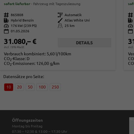
sofort lieferbar
Fahrzeug mit Tageszulassung
sof
Fahrzeugnr.
865808
Getriebe
Automatik
Fahrzeugnr.
Kraftstoff
Hybrid Benzin
Außenfarbe
Atlas White Uni
Kraftstoff
Leistung
176 kW (239 PS)
Kilometerstand
25 km
Leistung
01.05.2026
31.080,– €
3
DETAILS
incl. 19% MwSt.
incl
Verbrauch kombiniert:
5,60 l/100km
Ve
CO
-Klasse:
D
CO
2
CO
-Emissionen:
126,00 g/km
CO
2
Datensätze pro Seite:
10
20
50
100
250
Öffnungszeiten
Montag bis Freitag
07:30 – 12:30 & 13:00 – 17:30
Uhr