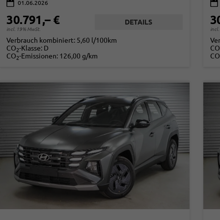
01.06.2026
30.791,– €
3
DETAILS
incl. 19% MwSt.
incl
Verbrauch kombiniert:
5,60 l/100km
Ve
CO
-Klasse:
D
CO
2
CO
-Emissionen:
126,00 g/km
CO
2