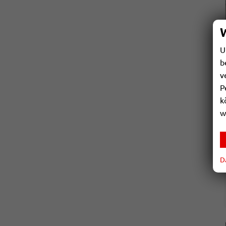
U
b
v
P
k
w
D