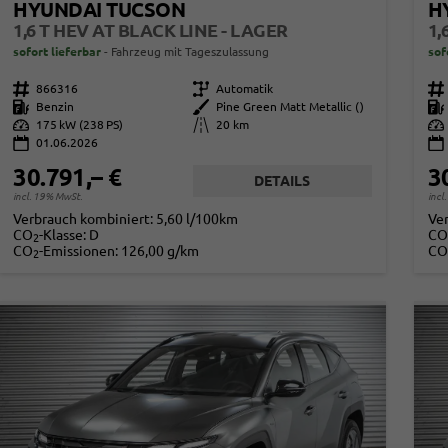
HYUNDAI TUCSON
H
1,6 T HEV AT BLACK LINE - LAGER
1,
sofort lieferbar
Fahrzeug mit Tageszulassung
sof
Fahrzeugnr.
866316
Getriebe
Automatik
Fahrzeugnr.
Kraftstoff
Benzin
Außenfarbe
Pine Green Matt Metallic ()
Kraftstoff
Leistung
175 kW (238 PS)
Kilometerstand
20 km
Leistung
01.06.2026
30.791,– €
3
DETAILS
incl. 19% MwSt.
incl
Verbrauch kombiniert:
5,60 l/100km
Ve
CO
-Klasse:
D
CO
2
CO
-Emissionen:
126,00 g/km
CO
2