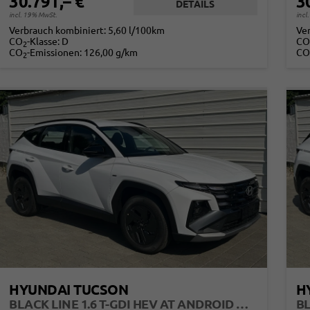
30.791,– €
3
DETAILS
incl. 19% MwSt.
incl
Verbrauch kombiniert:
5,60 l/100km
Ve
CO
-Klasse:
D
CO
2
CO
-Emissionen:
126,00 g/km
CO
2
HYUNDAI TUCSON
H
BLACK LINE 1.6 T-GDI HEV AT ANDROID AUTO*NAVI*SHZ*KAMERA*2Z KLIMAAUTO*