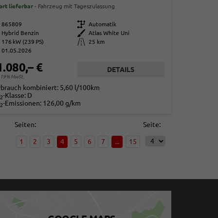
ort lieferbar
Fahrzeug mit Tageszulassung
865809
Getriebe
Automatik
Hybrid Benzin
Außenfarbe
Atlas White Uni
176 kW (239 PS)
Kilometerstand
25 km
01.05.2026
1.080,– €
DETAILS
. 19% MwSt.
rbrauch kombiniert:
5,60 l/100km
-Klasse:
D
2
-Emissionen:
126,00 g/km
2
Seiten:
Seite:
1
2
3
4
5
6
7
...
15