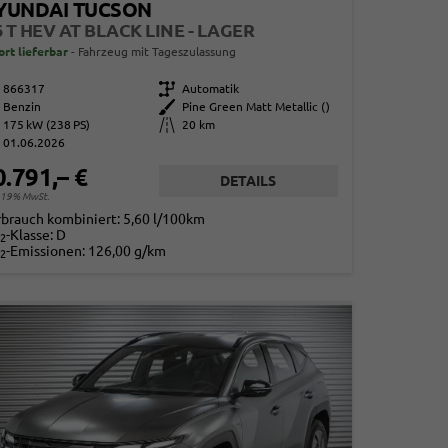
YUNDAI TUCSON
6 T HEV AT BLACK LINE - LAGER
ort lieferbar
Fahrzeug mit Tageszulassung
866317
Getriebe
Automatik
Benzin
Außenfarbe
Pine Green Matt Metallic ()
175 kW (238 PS)
Kilometerstand
20 km
01.06.2026
0.791,– €
DETAILS
. 19% MwSt.
rbrauch kombiniert:
5,60 l/100km
-Klasse:
D
2
-Emissionen:
126,00 g/km
2