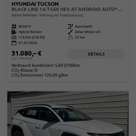
HYUNDAI TUCSON
BLACK LINE 1.6 T-GDI HEV AT ANDROID AUTO*NAVI*SHZ*KAMERA*2Z KLIMAAUTO*
sofort lieferbar
Fahrzeug mit Tageszulassung
Fahrzeugnr.
865813
Getriebe
Automatik
Kraftstoff
Hybrid Benzin
Außenfarbe
Atlas White Uni
Leistung
176 kW (239 PS)
Kilometerstand
25 km
01.05.2026
31.080,– €
DETAILS
incl. 19% MwSt.
Verbrauch kombiniert:
5,60 l/100km
CO
-Klasse:
D
2
CO
-Emissionen:
126,00 g/km
2