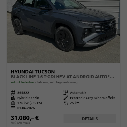
HYUNDAI TUCSON
BLACK LINE 1.6 T-GDI HEV AT ANDROID AUTO*NAVI*SHZ*KAMERA*2Z KLIMAAUTO*
sofort lieferbar
Fahrzeug mit Tageszulassung
Fahrzeugnr.
865822
Getriebe
Automatik
Kraftstoff
Hybrid Benzin
Außenfarbe
Ecotronic Gray Mineraleffekt
Leistung
176 kW (239 PS)
Kilometerstand
25 km
01.06.2026
31.080,– €
DETAILS
incl. 19% MwSt.