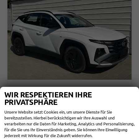
HYUNDAI TUCSON
WIR RESPEKTIEREN IHRE
BLACK LINE 1.6 T-GDI HEV AT ANDROID AUTO*NAVI*SHZ*KAMERA*2Z KLIMAAUTO*
PRIVATSPHÄRE
sofort lieferbar
Fahrzeug mit Tageszulassung
Unsere Website setzt Cookies ein, um unsere Dienste für Sie
Fahrzeugnr.
865815
Getriebe
Automatik
bereitzustellen. Hierbei berücksichtigen wir Ihre Auswahl und
Kraftstoff
Hybrid Benzin
Außenfarbe
Atlas White Uni
Leistung
176 kW (239 PS)
Kilometerstand
25 km
verarbeiten nur die Daten für Marketing, Analytics und Personalisierung,
01.05.2026
für die Sie uns Ihr Einverständnis geben. Sie können Ihre Einwilligung
jederzeit mit Wirkung für die Zukunft widerrufen.