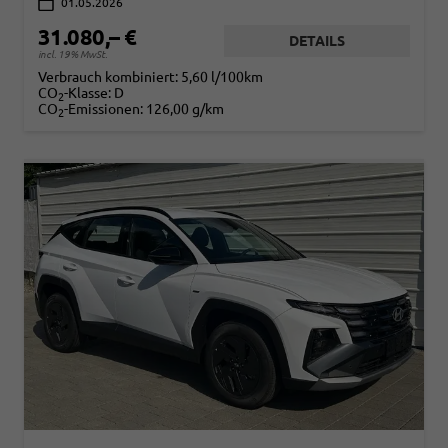
01.05.2026
31.080,– €
DETAILS
incl. 19% MwSt.
Verbrauch kombiniert:
5,60 l/100km
CO
-Klasse:
D
2
CO
-Emissionen:
126,00 g/km
2