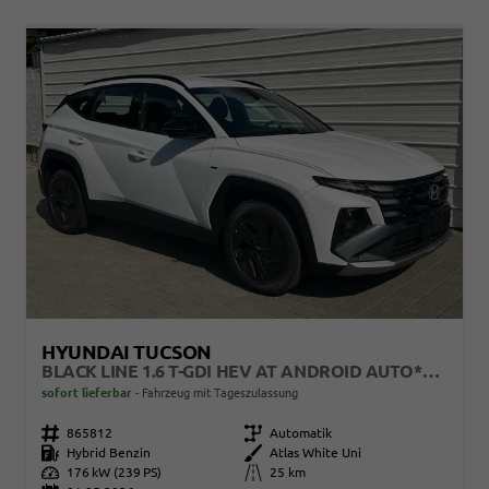
HYUNDAI TUCSON
BLACK LINE 1.6 T-GDI HEV AT ANDROID AUTO*NAVI*SHZ*KAMERA*2Z KLIMAAUTO*
sofort lieferbar
Fahrzeug mit Tageszulassung
Fahrzeugnr.
865812
Getriebe
Automatik
Kraftstoff
Hybrid Benzin
Außenfarbe
Atlas White Uni
Leistung
176 kW (239 PS)
Kilometerstand
25 km