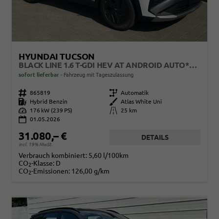
HYUNDAI TUCSON
BLACK LINE 1.6 T-GDI HEV AT ANDROID AUTO*NAVI*SHZ*KAMERA*2Z KLIMAAUTO*
sofort lieferbar
Fahrzeug mit Tageszulassung
Fahrzeugnr.
865819
Getriebe
Automatik
Kraftstoff
Hybrid Benzin
Außenfarbe
Atlas White Uni
Leistung
176 kW (239 PS)
Kilometerstand
25 km
01.05.2026
31.080,– €
DETAILS
incl. 19% MwSt.
Verbrauch kombiniert:
5,60 l/100km
CO
-Klasse:
D
2
CO
-Emissionen:
126,00 g/km
2