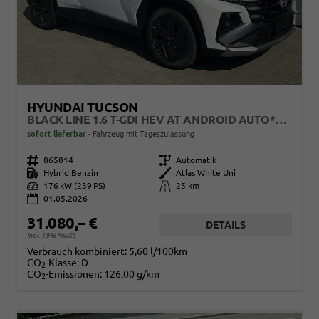
HYUNDAI TUCSON
BLACK LINE 1.6 T-GDI HEV AT ANDROID AUTO*NAVI*SHZ*KAMERA*2Z KLIMAAUTO*
sofort lieferbar
Fahrzeug mit Tageszulassung
Fahrzeugnr.
865814
Getriebe
Automatik
Kraftstoff
Hybrid Benzin
Außenfarbe
Atlas White Uni
Leistung
176 kW (239 PS)
Kilometerstand
25 km
01.05.2026
31.080,– €
DETAILS
incl. 19% MwSt.
Verbrauch kombiniert:
5,60 l/100km
CO
-Klasse:
D
2
CO
-Emissionen:
126,00 g/km
2