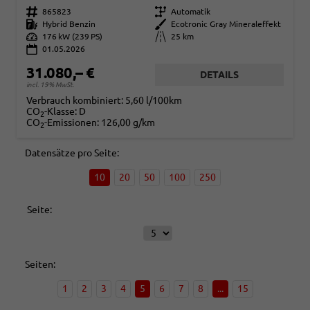
Fahrzeugnr.
865823
Getriebe
Automatik
Kraftstoff
Hybrid Benzin
Außenfarbe
Ecotronic Gray Mineraleffekt
Leistung
176 kW (239 PS)
Kilometerstand
25 km
01.05.2026
31.080,– €
DETAILS
incl. 19% MwSt.
Verbrauch kombiniert:
5,60 l/100km
CO
-Klasse:
D
2
CO
-Emissionen:
126,00 g/km
2
Datensätze pro Seite:
10
20
50
100
250
Seite:
Seiten:
1
2
3
4
5
6
7
8
...
15