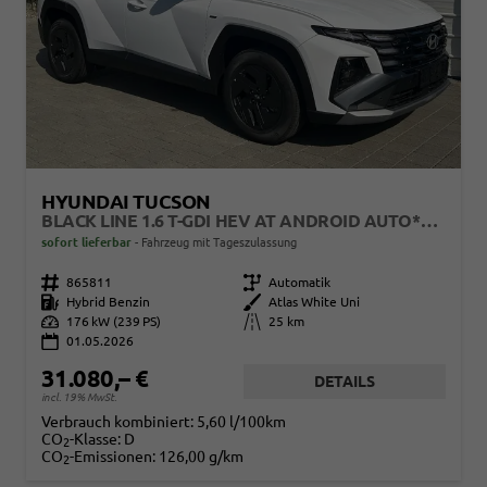
HYUNDAI TUCSON
BLACK LINE 1.6 T-GDI HEV AT ANDROID AUTO*NAVI*SHZ*KAMERA*2Z KLIMAAUTO*
sofort lieferbar
Fahrzeug mit Tageszulassung
Fahrzeugnr.
865811
Getriebe
Automatik
Kraftstoff
Hybrid Benzin
Außenfarbe
Atlas White Uni
Leistung
176 kW (239 PS)
Kilometerstand
25 km
01.05.2026
31.080,– €
DETAILS
incl. 19% MwSt.
Verbrauch kombiniert:
5,60 l/100km
CO
-Klasse:
D
2
CO
-Emissionen:
126,00 g/km
2