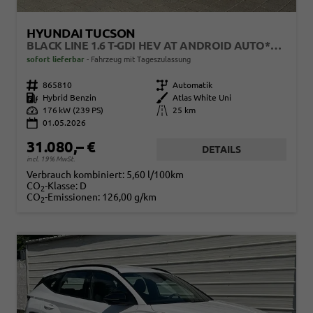
HYUNDAI TUCSON
BLACK LINE 1.6 T-GDI HEV AT ANDROID AUTO*NAVI*SHZ*KAMERA*2Z KLIMAAUTO*
sofort lieferbar
Fahrzeug mit Tageszulassung
Fahrzeugnr.
865810
Getriebe
Automatik
Kraftstoff
Hybrid Benzin
Außenfarbe
Atlas White Uni
Leistung
176 kW (239 PS)
Kilometerstand
25 km
01.05.2026
31.080,– €
DETAILS
incl. 19% MwSt.
Verbrauch kombiniert:
5,60 l/100km
CO
-Klasse:
D
2
CO
-Emissionen:
126,00 g/km
2