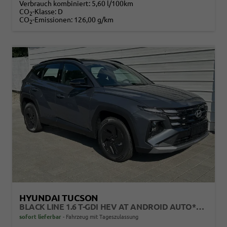
Verbrauch kombiniert:
5,60 l/100km
CO
-Klasse:
D
2
CO
-Emissionen:
126,00 g/km
2
HYUNDAI TUCSON
BLACK LINE 1.6 T-GDI HEV AT ANDROID AUTO*NAVI*SHZ*KAMERA*2Z KLIMAAUTO*
sofort lieferbar
Fahrzeug mit Tageszulassung