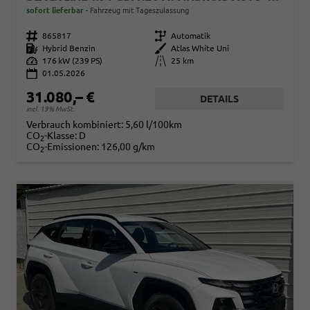
sofort lieferbar
Fahrzeug mit Tageszulassung
Fahrzeugnr.
865817
Getriebe
Automatik
Kraftstoff
Hybrid Benzin
Außenfarbe
Atlas White Uni
Leistung
176 kW (239 PS)
Kilometerstand
25 km
01.05.2026
31.080,– €
DETAILS
incl. 19% MwSt.
Verbrauch kombiniert:
5,60 l/100km
CO
-Klasse:
D
2
CO
-Emissionen:
126,00 g/km
2