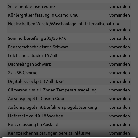
Scheibenbremsen vorne
vorhanden
Kühlergrilleinfassung in Cosmo-Grau
vorhanden
Heckscheiben Wisch-/Waschanlage mit Intervallschaltung
vorhanden
Sommerbereifung 205/55 R16
vorhanden
Fensterschachtleisten Schwarz
vorhanden
Leichtmetallräder 16 Zoll
vorhanden
Dachreling in Schwarz
vorhanden
2x USB-C vorne
vorhanden
Digitales Cockpit 8 Zoll Basic
vorhanden
Climatronic mit 1-Zonen-Temperaturregelung
vorhanden
Außenspiegel in Cosmo-Grau
vorhanden
Außenspiegel mit Beifahrerspiegelabsenkung
vorhanden
Lieferzeit: ca. 10-18 Wochen
vorhanden
Kurzzulassung im Ausland
vorhanden
Kennzeichenhalterungen bereits inklusive
vorhanden