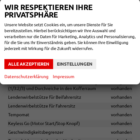
Fahrzeugaufbereitung bereits inklusive
vorhanden
WIR RESPEKTIEREN IHRE
Digitaler Radioempfang (DAB+)
vorhanden
PRIVATSPHÄRE
Media System Plus 10,4 Zoll
vorhanden
Unsere Website setzt Cookies ein, um unsere Dienste für Sie
Bluetooth-Freisprecheinrichtung
vorhanden
bereitzustellen. Hierbei berücksichtigen wir Ihre Auswahl und
verarbeiten nur die Daten für Marketing, Analytics und Personalisierung,
6 Lautsprecher
vorhanden
für die Sie uns Ihr Einverständnis geben. Sie können Ihre Einwilligung
Antenne für Radio
vorhanden
jederzeit mit Wirkung für die Zukunft widerrufen.
Sport-Komfortsitze vorne
vorhanden
ALLE AKZEPTIEREN
EINSTELLUNGEN
Vordersitze höhenverstellbar
vorhanden
Sitzbezug in Stoff/Teilleder (Imitat)
vorhanden
Datenschutzerklärung
Impressum
Mittelarmlehne hinten inkl. Rücksitz- lehne geteilt umlegbar
(1/3:2/3) und Durchreiche in den Kofferraum
vorhanden
Lendenwirbelstütze für Beifahrersitz
vorhanden
Lendenwirbelstütze für Fahrersitz
vorhanden
Tempomat
vorhanden
Keyless Go (Motor Start/Stop Knopf)
vorhanden
Geschwindigkeitsbegrenzer
vorhanden