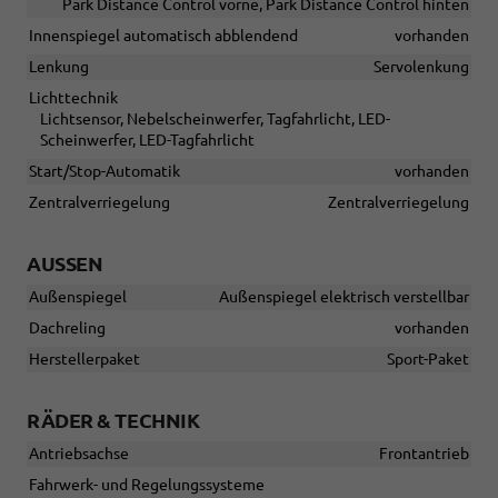
Park Distance Control vorne, Park Distance Control hinten
Innenspiegel automatisch abblendend
vorhanden
Lenkung
Servolenkung
Lichttechnik
Lichtsensor, Nebelscheinwerfer, Tagfahrlicht, LED-
Scheinwerfer, LED-Tagfahrlicht
Start/Stop-Automatik
vorhanden
Zentralverriegelung
Zentralverriegelung
AUSSEN
Außenspiegel
Außenspiegel elektrisch verstellbar
Dachreling
vorhanden
Herstellerpaket
Sport-Paket
RÄDER & TECHNIK
Antriebsachse
Frontantrieb
Fahrwerk- und Regelungssysteme