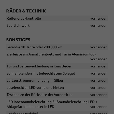
RÄDER & TECHNIK
Reifendruckkontrolle
vorhanden
Sportfahrwerk
vorhanden
SONSTIGES
Garantie 10 Jahre oder 200.000 km
vorhanden
Zierleiste am Armaturenbrett und Tür in Aluminiumlook
vorhanden
Tür und Seitenverkleidung in Kunstleder
vorhanden
Sonnenblenden mit beleuchtetem Spiegel
vorhanden
Luftausströmerumrandung in Silber
vorhanden
Leseleuchten LED vorne und hinten
vorhanden
Taschen an der Rückseite der Vordersitze
vorhanden
LED Innenraumbeleuchtung Fußraumbeleuchtung LED +
Ablagefach beleuchtet in LED
vorhanden
Ladeboden variabel
vorhanden