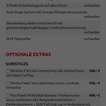
3-Punkt-Sicherheitsgurte auf allen Sitzen
vorhanden
Start-Stopp-System inkl. Energie-Rekuperationssystem
vorhanden
Servolenkung elektro-mechanisch mit
geschwindigkeitsabhängiger Lenkkraftunterstützung
vorhanden
SEAT Fahrprofile
vorhanden
OPTIONALE EXTRAS
SONSTIGES
Wireless Full Link Connectivity inkl. Android Auto
240,– €
und Apple CarPlay
Winter-Paket Sitze beheizbar vorne + Lenkrad
590,– €
beheizbar
Plus-Paket FR Rückfahrkamera + Parksensoren
400,– €
vorne und hinten inkl. Rangierbremsfunktion +
Parklenkassistent + SEAT Full Link, nur in Verbindung mit