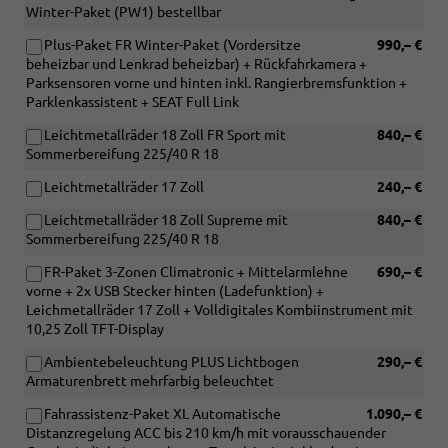
Winter-Paket (PW1) bestellbar
Plus-Paket FR Winter-Paket (Vordersitze
990,– €
beheizbar und Lenkrad beheizbar) + Rückfahrkamera +
Parksensoren vorne und hinten inkl. Rangierbremsfunktion +
Parklenkassistent + SEAT Full Link
Leichtmetallräder 18 Zoll FR Sport mit
840,– €
Sommerbereifung 225/40 R 18
Leichtmetallräder 17 Zoll
240,– €
Leichtmetallräder 18 Zoll Supreme mit
840,– €
Sommerbereifung 225/40 R 18
FR-Paket 3-Zonen Climatronic + Mittelarmlehne
690,– €
vorne + 2x USB Stecker hinten (Ladefunktion) +
Leichmetallräder 17 Zoll + Volldigitales Kombiinstrument mit
10,25 Zoll TFT-Display
Ambientebeleuchtung PLUS Lichtbogen
290,– €
Armaturenbrett mehrfarbig beleuchtet
Fahrassistenz-Paket XL Automatische
1.090,– €
Distanzregelung ACC bis 210 km/h mit vorausschauender