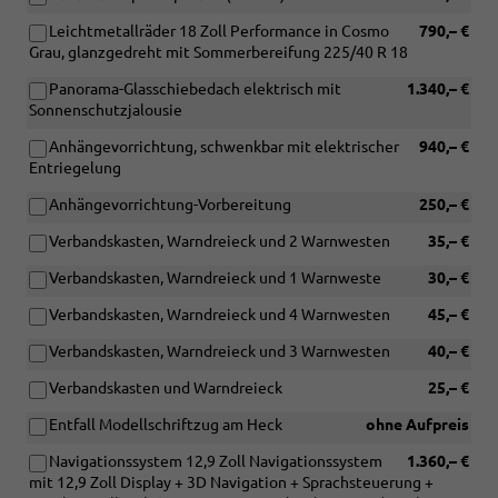
Leichtmetallräder 18 Zoll Performance in Cosmo
790,– €
Grau, glanzgedreht mit Sommerbereifung 225/40 R 18
Panorama-Glasschiebedach elektrisch mit
1.340,– €
Sonnenschutzjalousie
Anhängevorrichtung, schwenkbar mit elektrischer
940,– €
Entriegelung
Anhängevorrichtung-Vorbereitung
250,– €
Verbandskasten, Warndreieck und 2 Warnwesten
35,– €
Verbandskasten, Warndreieck und 1 Warnweste
30,– €
Verbandskasten, Warndreieck und 4 Warnwesten
45,– €
Verbandskasten, Warndreieck und 3 Warnwesten
40,– €
Verbandskasten und Warndreieck
25,– €
Entfall Modellschriftzug am Heck
ohne Aufpreis
Navigationssystem 12,9 Zoll Navigationssystem
1.360,– €
mit 12,9 Zoll Display + 3D Navigation + Sprachsteuerung +