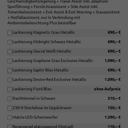
Geschwindigkeitsregelung + Travel Assist inkl. adaptiver
Spurführung + Fernlichtassistent + Side Assist inkl.
Totwinkelassistent + Exit Assist & Exit Warning + Stauassistent
+ Notfallassistent, nur in Verbindung mit
Ambientebeleuchtung Plus bestellbar
Lackierung Magnetic Grau Metallic
690,– €
Lackierung Midnight Schwarz Metallic
690,– €
Lackierung Glacial Weiß Metallic
690,– €
Lackierung Graphene Grau Exclusive Metallic
1.090,– €
Lackierung Saphir Blau Metallic
690,– €
Lackierung Desire-Red Exclusive Metallic
1.090,– €
Lackierung Fiord Blau
ohne Aufpreis
Dachhimmel in Schwarz
310,– €
230-V-Steckdose im Gepäckraum
150,– €
Matrix-LED-Scheinwerfer
1.390,– €
Reserverad platzsparend (Notrad)
110,– €