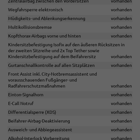
Zentralairbag zwischen den Vordersitzen
vorhanden
Wegfahrsperre elektronisch
vorhanden
Müdigkeits- und Ablenkungserkennung
vorhanden
Multikollisionsbremse
vorhanden
Kopfthorax-Airbags vorne und hinten
vorhanden
Kindersitzbefestigung Isofix auf den äußeren Rücksitzen in
der zweiten Sitzreihe und 2x Top Tether sowie
Kindersitzbefestigung auf dem Beifahrersitz
vorhanden
Gurtanschnallkontrolle auf allen Sitzplätzen
vorhanden
Front Assist inkl. City-Notbremsassistent und
vorausschauenden Fußgänger- und
Radfahrerschutzmaßnahmen
vorhanden
Einton-Signalhorn
vorhanden
E-Call Notruf
vorhanden
Differentialsperre (XDS)
vorhanden
Beifahrer-Airbag-Deaktivierung
vorhanden
Ausweich- und Abbiegeassistent
vorhanden
Alkohol-Interlock Vorbereitung
vorhanden