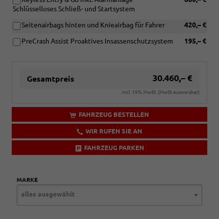
Schlüsselloses Schließ- und Startsystem
Seitenairbags hinten und Knieairbag für Fahrer
420,– €
PreCrash Assist Proaktives Insassenschutzsystem
195,– €
30.460,– €
Gesamtpreis
incl. 19% MwSt. (MwSt ausweisbar)
FAHRZEUG BESTELLEN
WIR RUFEN SIE AN
FAHRZEUG PARKEN
MARKE
alles ausgewählt