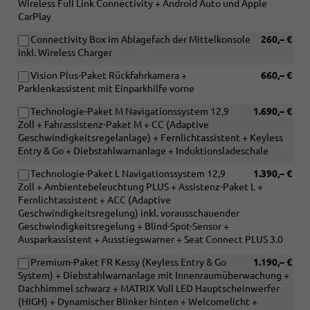
Wireless Full Link Connectivity + Android Auto und Apple
CarPlay
Connectivity Box im Ablagefach der Mittelkonsole
260,– €
inkl. Wireless Charger
Vision Plus-Paket Rückfahrkamera +
660,– €
Parklenkassistent mit Einparkhilfe vorne
Technologie-Paket M Navigationssystem 12,9
1.690,– €
Zoll + Fahrassistenz-Paket M + CC (Adaptive
Geschwindigkeitsregelanlage) + Fernlichtassistent + Keyless
Entry & Go + Diebstahlwarnanlage + Induktionsladeschale
Technologie-Paket L Navigationssystem 12,9
1.390,– €
Zoll + Ambientebeleuchtung PLUS + Assistenz-Paket L +
Fernlichtassistent + ACC (Adaptive
Geschwindigkeitsregelung) inkl. vorausschauender
Geschwindigkeitsregelung + Blind-Spot-Sensor +
Ausparkassistent + Ausstiegswarner + Seat Connect PLUS 3.0
Premium-Paket FR Kessy (Keyless Entry & Go
1.190,– €
System) + Diebstahlwarnanlage mit Innenraumüberwachung +
Dachhimmel schwarz + MATRIX Voll LED Hauptscheinwerfer
(HIGH) + Dynamischer Blinker hinten + Welcomelicht +