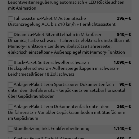
Leuchtweitenregulierung automatisch + LED Rückleuchten
mit Animation
Fahrassistenz-Paket M Automatische
295,– €
Distanzregelung ACC bis 210 km/h + Fernlichtassistent
Dinamica-Paket Sitzmittelbahn in Mikrofaser
940,– €
Dinamica, Farbe schwarz + Fahrersitz elektrisch einstellbar mit
Memory-Funktion + Lendenwirbelstütze Fahrerseite,
elektrisch einstellbar + Außenspiegel mit Memory-Funktion
Black-Paket Seitenschweller schwarz +
1.090,– €
Heckspoiler schwarz + Außenspiegelkappen in schwarz +
Leichtmetallräder 18 Zoll schwarz
Ablagen-Paket Leon Sportstourer Dokumentenfach
90,– €
unter dem Beifahrersitz + Gepäcknetz einsetzbar horizontal
über Gepäckraumboden
Ablagen-Paket Leon Dokumentenfach unter dem
260,– €
Beifahrersitz + Variabler Gepäckraumboden mit Staufächern
im Gepäckraum
Standheizung inkl. Funkfernbedienung
1.140,– €
Keyless Entry & Go inkl. Alarmanlage
680,– €