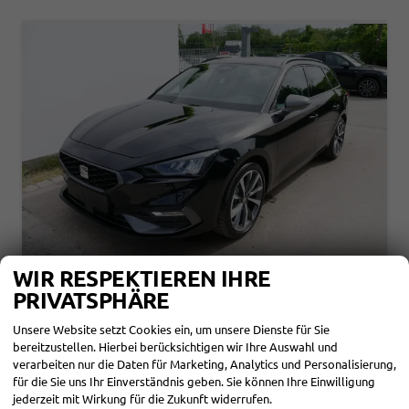
WIR RESPEKTIEREN IHRE
SEAT LEON SPORTSTOURER
PRIVATSPHÄRE
FR 2.0 TDI KOMBI DSG*NAVI*TEMPOMAT*KAMERA*KEYLESS-GO*VIRTUAL COCKPIT*
Unsere Website setzt Cookies ein, um unsere Dienste für Sie
sofort lieferbar
Fahrzeug mit Tageszulassung
bereitzustellen. Hierbei berücksichtigen wir Ihre Auswahl und
Fahrzeugnr.
863680
Getriebe
Automatik
verarbeiten nur die Daten für Marketing, Analytics und Personalisierung,
Kraftstoff
Diesel
Außenfarbe
Midnight Schwarz Metallic
für die Sie uns Ihr Einverständnis geben. Sie können Ihre Einwilligung
Leistung
110 kW (150 PS)
Kilometerstand
10 km
jederzeit mit Wirkung für die Zukunft widerrufen.