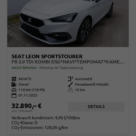
SEAT LEON SPORTSTOURER
FR 2.0 TDI KOMBI DSG*NAVI*TEMPOMAT*KAMERA*KEYLESS-GO*VIRTUAL COCKPIT*
sofort lieferbar
Fahrzeug mit Tageszulassung
Fahrzeugnr.
863679
Getriebe
Automatik
Kraftstoff
Diesel
Außenfarbe
Nevadaweiß Metallic
Leistung
110 kW (150 PS)
Kilometerstand
10 km
01.11.2025
32.890,– €
DETAILS
incl. 19% MwSt.
Verbrauch kombiniert:
4,90 l/100km
CO
-Klasse:
D
2
CO
-Emissionen:
128,00 g/km
2