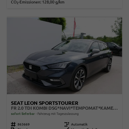
CO
-Emissionen:
128,00 g/km
2
SEAT LEON SPORTSTOURER
FR 2.0 TDI KOMBI DSG*NAVI*TEMPOMAT*KAMERA*KEYLESS-GO*VIRTUAL COCKPIT*
sofort lieferbar
Fahrzeug mit Tageszulassung
Fahrzeugnr.
863669
Getriebe
Automatik