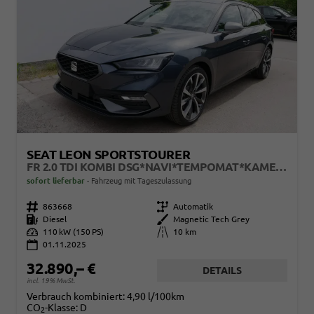
SEAT LEON SPORTSTOURER
FR 2.0 TDI KOMBI DSG*NAVI*TEMPOMAT*KAMERA*KEYLESS-GO*VIRTUAL COCKPIT*
sofort lieferbar
Fahrzeug mit Tageszulassung
Fahrzeugnr.
863668
Getriebe
Automatik
Kraftstoff
Diesel
Außenfarbe
Magnetic Tech Grey
Leistung
110 kW (150 PS)
Kilometerstand
10 km
01.11.2025
32.890,– €
DETAILS
incl. 19% MwSt.
Verbrauch kombiniert:
4,90 l/100km
CO
-Klasse:
D
2