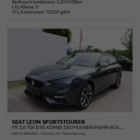
Verbrauch kombiniert:
5,30 l/100km
CO
-Klasse:
D
2
CO
-Emissionen:
122,00 g/km
2
SEAT LEON SPORTSTOURER
FR 2.0 TDI DSG KOMBI DSG*KAMERA*AHK-SCHWENKBAR*NAVI*TEMPOMAT*WINTERPAKET*
sofort lieferbar
Fahrzeug mit Tageszulassung