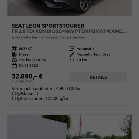
SEAT LEON SPORTSTOURER
FR 2.0 TDI KOMBI DSG*NAVI*TEMPOMAT*KAMERA*KEYLESS-GO*VIRTUAL COCKPIT*
sofort lieferbar
Fahrzeug mit Tageszulassung
Fahrzeugnr.
863667
Getriebe
Automatik
Kraftstoff
Diesel
Außenfarbe
Magnetic Tech Grey
Leistung
110 kW (150 PS)
Kilometerstand
10 km
01.11.2025
32.890,– €
DETAILS
incl. 19% MwSt.
Verbrauch kombiniert:
4,90 l/100km
CO
-Klasse:
D
2
CO
-Emissionen:
128,00 g/km
2