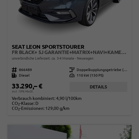
SEAT LEON SPORTSTOURER
FR BLACK+ 5J GARANTIE+MATRIX+NAVI+KAMERA+SHZ+18" ALU
unverbindliche Lieferzeit: ca. 3-4 Monate
Neuwagen
Fahrzeugnr.
866489
Getriebe
Doppelkupplungsgetriebe (DSG)
Kraftstoff
Diesel
Leistung
110 kW (150 PS)
33.290,– €
DETAILS
incl. 19% MwSt.
Verbrauch kombiniert:
4,90 l/100km
CO
-Klasse:
D
2
CO
-Emissionen:
129,00 g/km
2