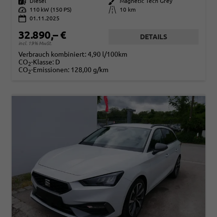
Kraftstoff
Diesel
Außenfarbe
Magnetic Tech Grey
Leistung
110 kW (150 PS)
Kilometerstand
10 km
01.11.2025
32.890,– €
DETAILS
incl. 19% MwSt.
Verbrauch kombiniert:
4,90 l/100km
CO
-Klasse:
D
2
CO
-Emissionen:
128,00 g/km
2