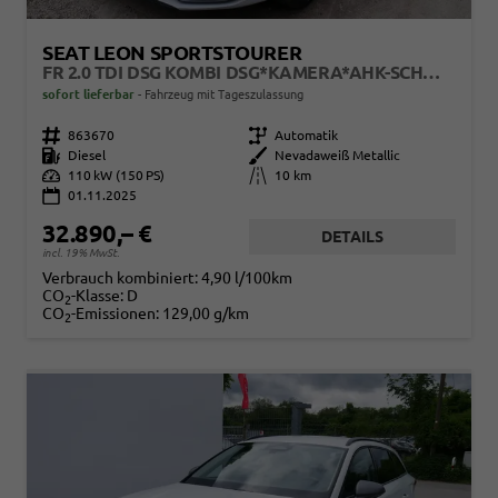
SEAT LEON SPORTSTOURER
FR 2.0 TDI DSG KOMBI DSG*KAMERA*AHK-SCHWENKBAR*NAVI*TEMPOMAT*WINTERPAKET*
sofort lieferbar
Fahrzeug mit Tageszulassung
Fahrzeugnr.
863670
Getriebe
Automatik
Kraftstoff
Diesel
Außenfarbe
Nevadaweiß Metallic
Leistung
110 kW (150 PS)
Kilometerstand
10 km
01.11.2025
32.890,– €
DETAILS
incl. 19% MwSt.
Verbrauch kombiniert:
4,90 l/100km
CO
-Klasse:
D
2
CO
-Emissionen:
129,00 g/km
2