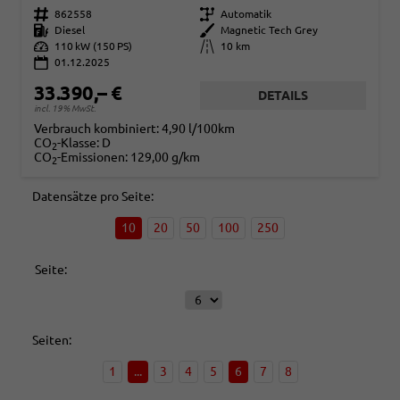
Fahrzeugnr.
862558
Getriebe
Automatik
Kraftstoff
Diesel
Außenfarbe
Magnetic Tech Grey
Leistung
110 kW (150 PS)
Kilometerstand
10 km
01.12.2025
33.390,– €
DETAILS
incl. 19% MwSt.
Verbrauch kombiniert:
4,90 l/100km
CO
-Klasse:
D
2
CO
-Emissionen:
129,00 g/km
2
Datensätze pro Seite:
10
20
50
100
250
Seite:
Seiten:
1
...
3
4
5
6
7
8