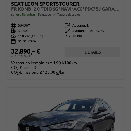
SEAT LEON SPORTSTOURER
FR KOMBI 2.0 TDI DSG*NAVI*ACC*PDC*5J-GARANTIE*LED*SHZ*TEMPOMAT*18-ZOLL*SOFORT-VERFÜGBAR
sofort lieferbar
Fahrzeug mit Tageszulassung
Fahrzeugnr.
864587
Getriebe
Automatik
Kraftstoff
Diesel
Außenfarbe
Magnetic Tech Grey
Leistung
110 kW (150 PS)
Kilometerstand
10 km
01.01.2026
32.890,– €
DETAILS
incl. 19% MwSt.
Verbrauch kombiniert:
4,90 l/100km
CO
-Klasse:
D
2
CO
-Emissionen:
128,00 g/km
2