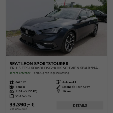
SEAT LEON SPORTSTOURER
FR 1.5 ETSI KOMBI DSG*AHK-SCHWENKBAR*NAVI*TEMPOMAT*3-ZONE KILMAAUTOMATIK
sofort lieferbar
Fahrzeug mit Tageszulassung
Fahrzeugnr.
862552
Getriebe
Automatik
Kraftstoff
Benzin
Außenfarbe
Magnetic Tech Grey
Leistung
110 kW (150 PS)
Kilometerstand
10 km
01.12.2025
33.390,– €
DETAILS
incl. 19% MwSt.