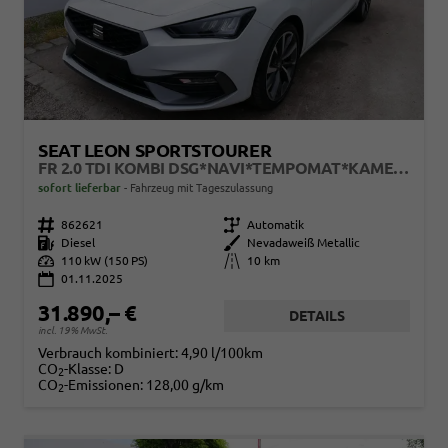
SEAT LEON SPORTSTOURER
FR 2.0 TDI KOMBI DSG*NAVI*TEMPOMAT*KAMERA*KEYLESS-GO*VIRTUAL COCKPIT*
sofort lieferbar
Fahrzeug mit Tageszulassung
Fahrzeugnr.
862621
Getriebe
Automatik
Kraftstoff
Diesel
Außenfarbe
Nevadaweiß Metallic
Leistung
110 kW (150 PS)
Kilometerstand
10 km
01.11.2025
31.890,– €
DETAILS
incl. 19% MwSt.
Verbrauch kombiniert:
4,90 l/100km
CO
-Klasse:
D
2
CO
-Emissionen:
128,00 g/km
2