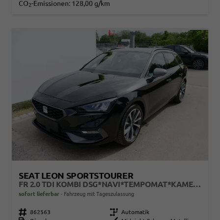
CO
-Emissionen:
128,00 g/km
2
SEAT LEON SPORTSTOURER
FR 2.0 TDI KOMBI DSG*NAVI*TEMPOMAT*KAMERA*KEYLESS-GO*VIRTUAL COCKPIT*
sofort lieferbar
Fahrzeug mit Tageszulassung
Fahrzeugnr.
862563
Getriebe
Automatik