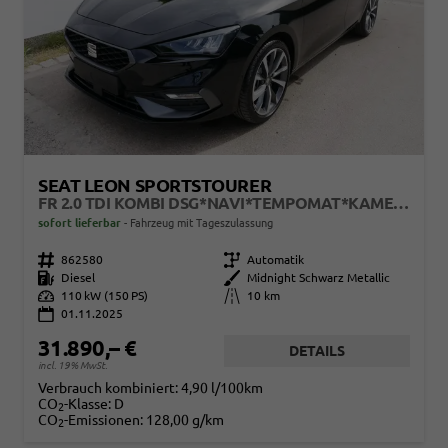
SEAT LEON SPORTSTOURER
FR 2.0 TDI KOMBI DSG*NAVI*TEMPOMAT*KAMERA*KEYLESS-GO*VIRTUAL COCKPIT*
sofort lieferbar
Fahrzeug mit Tageszulassung
Fahrzeugnr.
862580
Getriebe
Automatik
Kraftstoff
Diesel
Außenfarbe
Midnight Schwarz Metallic
Leistung
110 kW (150 PS)
Kilometerstand
10 km
01.11.2025
31.890,– €
DETAILS
incl. 19% MwSt.
Verbrauch kombiniert:
4,90 l/100km
CO
-Klasse:
D
2
CO
-Emissionen:
128,00 g/km
2