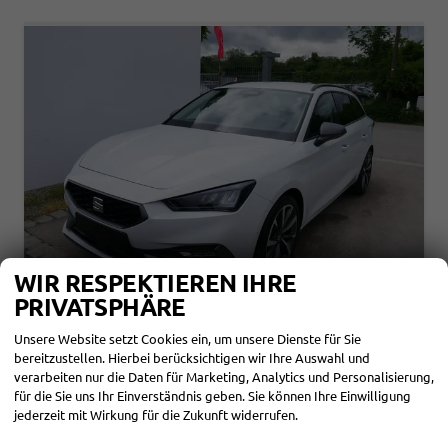
WIR RESPEKTIEREN IHRE
PRIVATSPHÄRE
SEAT LEON SPORTSTOURER
FR 2.0 TDI KOMBI DSG*NAVI*TEMPOMAT*KAMERA*KEYLESS-GO*VIRTUAL COCKPIT*
Unsere Website setzt Cookies ein, um unsere Dienste für Sie
bereitzustellen. Hierbei berücksichtigen wir Ihre Auswahl und
sofort lieferbar
Fahrzeug mit Tageszulassung
verarbeiten nur die Daten für Marketing, Analytics und Personalisierung,
für die Sie uns Ihr Einverständnis geben. Sie können Ihre Einwilligung
Fahrzeugnr.
862618
Getriebe
Automatik
jederzeit mit Wirkung für die Zukunft widerrufen.
Kraftstoff
Diesel
Außenfarbe
Nevadaweiß Metallic
Leistung
110 kW (150 PS)
Kilometerstand
10 km