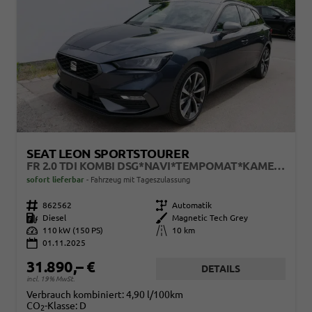
SEAT LEON SPORTSTOURER
FR 2.0 TDI KOMBI DSG*NAVI*TEMPOMAT*KAMERA*KEYLESS-GO*VIRTUAL COCKPIT*
sofort lieferbar
Fahrzeug mit Tageszulassung
Fahrzeugnr.
862562
Getriebe
Automatik
Kraftstoff
Diesel
Außenfarbe
Magnetic Tech Grey
Leistung
110 kW (150 PS)
Kilometerstand
10 km
01.11.2025
31.890,– €
DETAILS
incl. 19% MwSt.
Verbrauch kombiniert:
4,90 l/100km
CO
-Klasse:
D
2