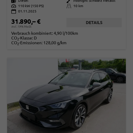
Kraftstoff
Diesel
Außenfarbe
Midnight Schwarz Metallic
Leistung
110 kW (150 PS)
Kilometerstand
10 km
01.11.2025
31.890,– €
DETAILS
incl. 19% MwSt.
Verbrauch kombiniert:
4,90 l/100km
CO
-Klasse:
D
2
CO
-Emissionen:
128,00 g/km
2