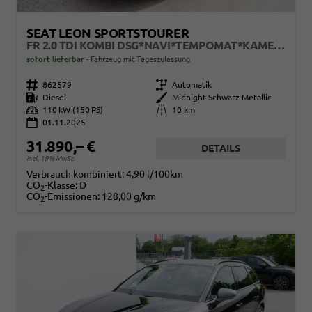
SEAT LEON SPORTSTOURER
FR 2.0 TDI KOMBI DSG*NAVI*TEMPOMAT*KAMERA*KEYLESS-GO*VIRTUAL COCKPIT*
sofort lieferbar
Fahrzeug mit Tageszulassung
Fahrzeugnr.
862579
Getriebe
Automatik
Kraftstoff
Diesel
Außenfarbe
Midnight Schwarz Metallic
Leistung
110 kW (150 PS)
Kilometerstand
10 km
01.11.2025
31.890,– €
DETAILS
incl. 19% MwSt.
Verbrauch kombiniert:
4,90 l/100km
CO
-Klasse:
D
2
CO
-Emissionen:
128,00 g/km
2