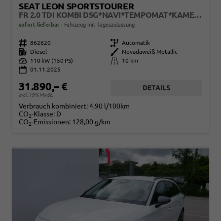
SEAT LEON SPORTSTOURER
FR 2.0 TDI KOMBI DSG*NAVI*TEMPOMAT*KAMERA*KEYLESS-GO*VIRTUAL COCKPIT*
sofort lieferbar
Fahrzeug mit Tageszulassung
Fahrzeugnr.
862620
Getriebe
Automatik
Kraftstoff
Diesel
Außenfarbe
Nevadaweiß Metallic
Leistung
110 kW (150 PS)
Kilometerstand
10 km
01.11.2025
31.890,– €
DETAILS
incl. 19% MwSt.
Verbrauch kombiniert:
4,90 l/100km
CO
-Klasse:
D
2
CO
-Emissionen:
128,00 g/km
2