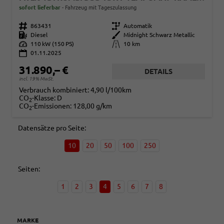
sofort lieferbar
Fahrzeug mit Tageszulassung
Fahrzeugnr.
863431
Getriebe
Automatik
Kraftstoff
Diesel
Außenfarbe
Midnight Schwarz Metallic
Leistung
110 kW (150 PS)
Kilometerstand
10 km
01.11.2025
31.890,– €
DETAILS
incl. 19% MwSt.
Verbrauch kombiniert:
4,90 l/100km
CO
-Klasse:
D
2
CO
-Emissionen:
128,00 g/km
2
Datensätze pro Seite:
10
20
50
100
250
Seiten:
1
2
3
4
5
6
7
8
MARKE