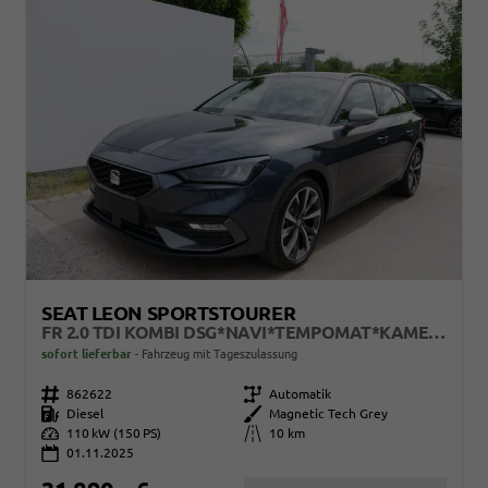
SEAT LEON SPORTSTOURER
FR 2.0 TDI KOMBI DSG*NAVI*TEMPOMAT*KAMERA*KEYLESS-GO*VIRTUAL COCKPIT*
sofort lieferbar
Fahrzeug mit Tageszulassung
Fahrzeugnr.
862622
Getriebe
Automatik
Kraftstoff
Diesel
Außenfarbe
Magnetic Tech Grey
Leistung
110 kW (150 PS)
Kilometerstand
10 km
01.11.2025