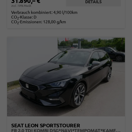
31.890,– €
DETAILS
incl. 19% MwSt.
Verbrauch kombiniert:
4,90 l/100km
CO
-Klasse:
D
2
CO
-Emissionen:
128,00 g/km
2
SEAT LEON SPORTSTOURER
FR 2.0 TDI KOMBI DSG*NAVI*TEMPOMAT*KAMERA*KEYLESS-GO*VIRTUAL COCKPIT*