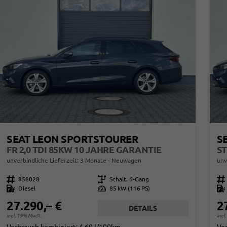
SEAT LEON SPORTSTOURER
S
FR 2,0 TDI 85KW 10 JAHRE GARANTIE
ST
unverbindliche Lieferzeit:
3 Monate
Neuwagen
unv
Fahrzeugnr.
858028
Getriebe
Schalt. 6-Gang
Fahrzeugnr.
Kraftstoff
Diesel
Leistung
85 kW (116 PS)
Kraftstoff
27.290,– €
2
DETAILS
incl. 19% MwSt.
incl