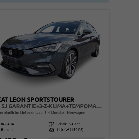
EAT LEON SPORTSTOURER
FR 5J GARANTIE+3-Z-KLIMA+TEMPOMAT+LED+17" ALU+PDC
erbindliche Lieferzeit: ca. 3-4 Monate
Neuwagen
866484
Getriebe
Schalt. 6-Gang
Benzin
Leistung
110 kW (150 PS)