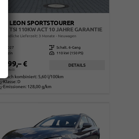
EAT LEON SPORTSTOURER
 1,5 TSI 110KW ACT 10 JAHRE GARANTIE
erbindliche Lieferzeit:
3 Monate
Neuwagen
858027
Getriebe
Schalt. 6-Gang
Benzin
Leistung
110 kW (150 PS)
6.199,– €
DETAILS
. 19% MwSt.
rbrauch kombiniert:
5,60 l/100km
-Klasse:
D
2
-Emissionen:
128,00 g/km
2