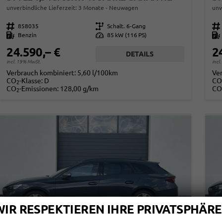
unverbindliche Lieferzeit:
3 Monate
Neuwagen
unv
Fahrzeugnr.
858035
Getriebe
Schalt. 6-Gang
Fahrzeugnr.
Kraftstoff
Benzin
Leistung
85 kW (116 PS)
Kraftstoff
24.590,– €
2
DETAILS
incl. 19% MwSt.
incl
Verbrauch kombiniert:
5,60 l/100km
Ve
CO
-Klasse:
D
CO
2
CO
-Emissionen:
128,00 g/km
CO
2
WIR RESPEKTIEREN IHRE PRIVATSPHÄRE