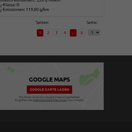
rbrauch kombiniert:
5,20 l/100km
-Klasse:
D
2
-Emissionen:
119,00 g/km
2
Seiten:
Seite:
1
2
3
4
...
8
GOOGLE MAPS
GOOGLE KARTE LADEN
Die Karte wird von Google Maps eingebettet.
Es gelten die
Datenschutzerklärungen
von Google.