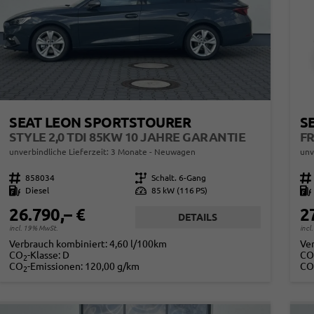
SEAT LEON SPORTSTOURER
S
STYLE 2,0 TDI 85KW 10 JAHRE GARANTIE
unverbindliche Lieferzeit:
3 Monate
Neuwagen
unv
Fahrzeugnr.
858034
Getriebe
Schalt. 6-Gang
Fahrzeugnr.
Kraftstoff
Diesel
Leistung
85 kW (116 PS)
Kraftstoff
26.790,– €
2
DETAILS
incl. 19% MwSt.
incl
Verbrauch kombiniert:
4,60 l/100km
Ve
CO
-Klasse:
D
CO
2
CO
-Emissionen:
120,00 g/km
CO
2