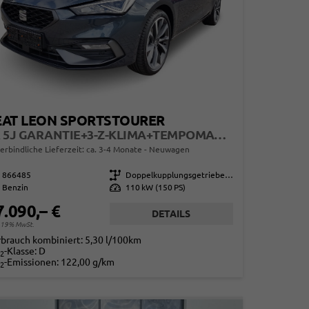
EAT LEON SPORTSTOURER
FR 5J GARANTIE+3-Z-KLIMA+TEMPOMAT+LED+17" ALU+PDC
erbindliche Lieferzeit: ca. 3-4 Monate
Neuwagen
866485
Getriebe
Doppelkupplungsgetriebe (DSG)
Benzin
Leistung
110 kW (150 PS)
7.090,– €
DETAILS
. 19% MwSt.
rbrauch kombiniert:
5,30 l/100km
-Klasse:
D
2
-Emissionen:
122,00 g/km
2