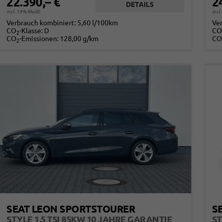
22.390,– €
2
DETAILS
incl. 19% MwSt.
incl
Verbrauch kombiniert:
5,60 l/100km
Ve
CO
-Klasse:
D
CO
2
CO
-Emissionen:
128,00 g/km
CO
2
SEAT LEON SPORTSTOURER
S
STYLE 1,5 TSI 85KW 10 JAHRE GARANTIE