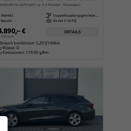
erbindliche Lieferzeit: ca. 3-4 Monate
Neuwagen
866483
Getriebe
Doppelkupplungsgetriebe (DSG)
Benzin
Leistung
85 kW (116 PS)
4.890,– €
DETAILS
. 19% MwSt.
rbrauch kombiniert:
5,20 l/100km
-Klasse:
D
2
-Emissionen:
119,00 g/km
2