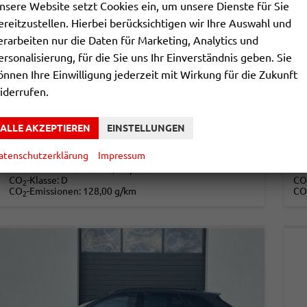
nsere Website setzt Cookies ein, um unsere Dienste für Sie
ereitzustellen. Hierbei berücksichtigen wir Ihre Auswahl und
erarbeiten nur die Daten für Marketing, Analytics und
SEAT LEON SPORTSTOURER
S
ersonalisierung, für die Sie uns Ihr Einverständnis geben. Sie
FR 1,5 TSI 85KW 10 JAHRE GARANTIE
FR
önnen Ihre Einwilligung jederzeit mit Wirkung für die Zukunft
unverbindliche Lieferzeit:
3 Monate
Neuwagen
unv
iderrufen.
Fahrzeugnr.
858032
Getriebe
Schalt. 6-Gang
Fahrzeugnr.
Kraftstoff
Benzin
Leistung
85 kW (116 PS)
Kraftstoff
ALLE AKZEPTIEREN
EINSTELLUNGEN
25.190,– €
2
DETAILS
atenschutzerklärung
Impressum
incl. 19% MwSt.
incl
Verbrauch kombiniert:
5,60 l/100km
Ve
CO
-Klasse:
D
CO
2
CO
-Emissionen:
128,00 g/km
CO
2