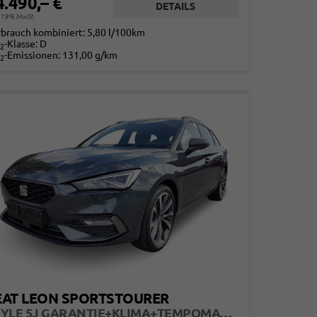
4.490,– €
DETAILS
. 19% MwSt.
rbrauch kombiniert:
5,80 l/100km
-Klasse:
D
2
-Emissionen:
131,00 g/km
2
EAT LEON SPORTSTOURER
STYLE 5J GARANTIE+KLIMA+TEMPOMAT+LED+16" ALU+PDC