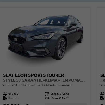
SEAT LEON SPORTSTOURER
S
STYLE 5J GARANTIE+KLIMA+TEMPOMAT+LED+16" ALU+PDC
unverbindliche Lieferzeit: ca. 3-4 Monate
Neuwagen
unv
Fahrzeugnr.
866482
Getriebe
Schalt. 6-Gang
Fahrzeugnr.
Kraftstoff
Benzin
Leistung
85 kW (116 PS)
Kraftstoff