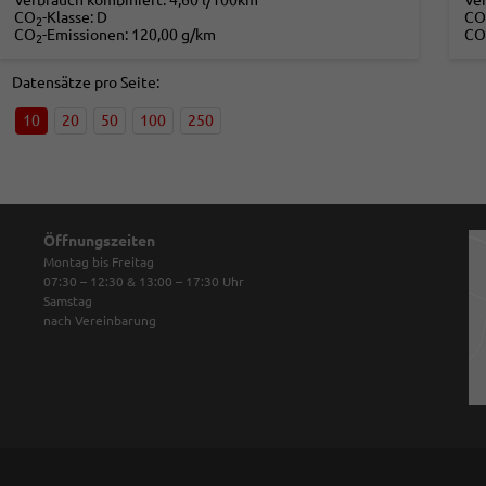
Verbrauch kombiniert:
4,60 l/100km
Ve
CO
-Klasse:
D
CO
2
CO
-Emissionen:
120,00 g/km
CO
2
Datensätze pro Seite:
10
20
50
100
250
Öffnungszeiten
Montag bis Freitag
07:30 – 12:30 & 13:00 – 17:30
Uhr
Samstag
nach Vereinbarung