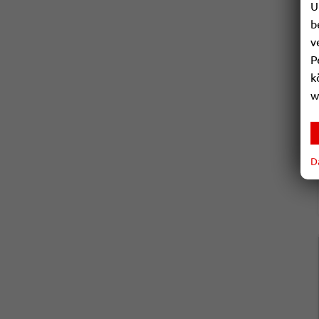
U
b
v
P
k
w
D