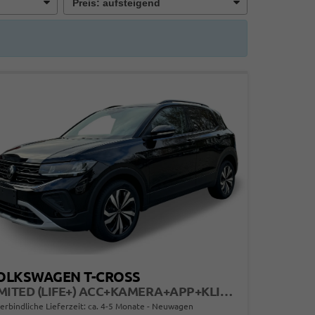
OLKSWAGEN T-CROSS
LIMITED (LIFE+) ACC+KAMERA+APP+KLIMA+LED+17'' ALU
erbindliche Lieferzeit: ca. 4-5 Monate
Neuwagen