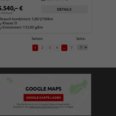
5.540,– €
DETAILS
. 19% MwSt.
rbrauch kombiniert:
5,80 l/100km
-Klasse:
D
2
-Emissionen:
133,00 g/km
2
Seiten:
Seite:
1
2
3
4
...
7
GOOGLE MAPS
GOOGLE KARTE LADEN
Die Karte wird von Google Maps eingebettet.
Es gelten die
Datenschutzerklärungen
von Google.