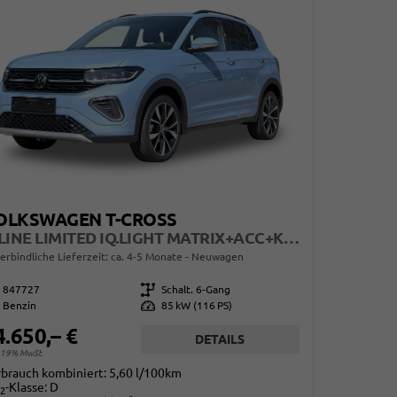
OLKSWAGEN T-CROSS
R-LINE LIMITED IQ.LIGHT MATRIX+ACC+KAMERA+18'' ALU
erbindliche Lieferzeit: ca. 4-5 Monate
Neuwagen
847727
Getriebe
Schalt. 6-Gang
Benzin
Leistung
85 kW (116 PS)
4.650,– €
DETAILS
. 19% MwSt.
rbrauch kombiniert:
5,60 l/100km
-Klasse:
D
2