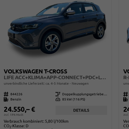
VOLKSWAGEN T-CROSS
V
LIFE ACC+KLIMA+APP-CONNECT+PDC+LED+16'' ALU
unverbindliche Lieferzeit: ca. 4-5 Monate
Neuwagen
unv
Fahrzeugnr.
844226
Getriebe
Doppelkupplungsgetriebe (DSG)
Fahrzeugnr.
Kraftstoff
Benzin
Leistung
85 kW (116 PS)
Kraftstoff
24.550,– €
2
DETAILS
incl. 19% MwSt.
incl
Verbrauch kombiniert:
5,80 l/100km
Ve
CO
-Klasse:
D
CO
2