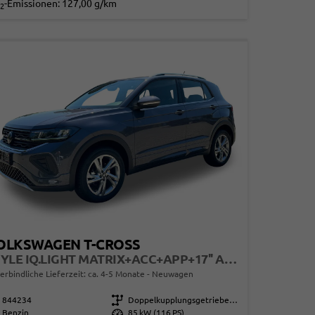
-Emissionen:
127,00 g/km
2
OLKSWAGEN T-CROSS
STYLE IQ.LIGHT MATRIX+ACC+APP+17'' ALU
erbindliche Lieferzeit: ca. 4-5 Monate
Neuwagen
844234
Getriebe
Doppelkupplungsgetriebe (DSG)
Benzin
Leistung
85 kW (116 PS)