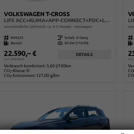
VOLKSWAGEN T-CROSS
V
LIFE ACC+KLIMA+APP-CONNECT+PDC+LED+16'' ALU
unverbindliche Lieferzeit: ca. 4-5 Monate
Neuwagen
unv
Fahrzeugnr.
844225
Getriebe
Schalt. 6-Gang
Fahrzeugnr.
Kraftstoff
Benzin
Leistung
85 kW (116 PS)
Kraftstoff
22.590,– €
2
DETAILS
incl. 19% MwSt.
incl
Verbrauch kombiniert:
5,60 l/100km
Ve
CO
-Klasse:
D
CO
2
CO
-Emissionen:
127,00 g/km
CO
2