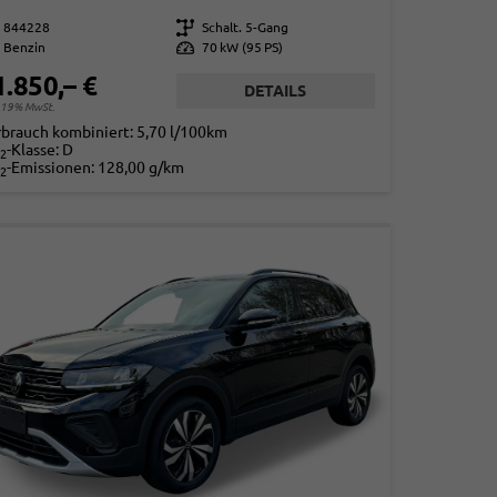
844228
Getriebe
Schalt. 5-Gang
Benzin
Leistung
70 kW (95 PS)
1.850,– €
DETAILS
. 19% MwSt.
rbrauch kombiniert:
5,70 l/100km
-Klasse:
D
2
-Emissionen:
128,00 g/km
2