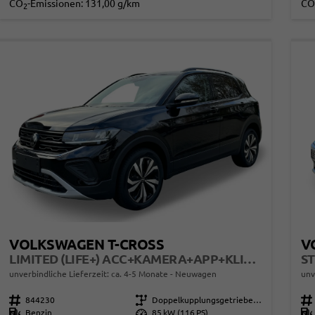
CO
-Emissionen:
131,00 g/km
CO
2
VOLKSWAGEN T-CROSS
V
LIMITED (LIFE+) ACC+KAMERA+APP+KLIMA+LED+17'' ALU
unverbindliche Lieferzeit: ca. 4-5 Monate
Neuwagen
unv
Fahrzeugnr.
844230
Getriebe
Doppelkupplungsgetriebe (DSG)
Fahrzeugnr.
Kraftstoff
Benzin
Leistung
85 kW (116 PS)
Kraftstoff