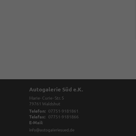
Autogalerie Süd e.K.
Marie- Curie- Str. 5
79761
Waldshut
Telefon:
07751-9181861
Telefax:
07751-9181866
E-Mail:
info@autogaleriesued.de