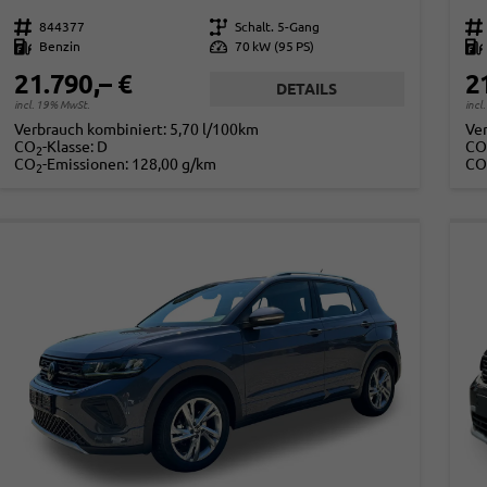
Fahrzeugnr.
844377
Getriebe
Schalt. 5-Gang
Fahrzeugnr.
Kraftstoff
Benzin
Leistung
70 kW (95 PS)
Kraftstoff
21.790,– €
2
DETAILS
incl. 19% MwSt.
incl
Verbrauch kombiniert:
5,70 l/100km
Ve
CO
-Klasse:
D
CO
2
CO
-Emissionen:
128,00 g/km
CO
2