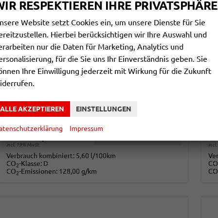
WIR RESPEKTIEREN IHRE PRIVATSPHÄRE
nsere Website setzt Cookies ein, um unsere Dienste für Sie
ereitzustellen. Hierbei berücksichtigen wir Ihre Auswahl und
erarbeiten nur die Daten für Marketing, Analytics und
ersonalisierung, für die Sie uns Ihr Einverständnis geben. Sie
VOLKSWAGEN T-CROSS
V
önnen Ihre Einwilligung jederzeit mit Wirkung für die Zukunft
STYLE IQ.LIGHT MATRIX+ACC+APP+17'' ALU
iderrufen.
unverbindliche Lieferzeit: ca. 4-5 Monate
Neuwagen
unv
ALLE AKZEPTIEREN
EINSTELLUNGEN
Fahrzeugnr.
844232
Getriebe
Schalt. 6-Gang
Fahrzeugnr.
Kraftstoff
Benzin
Leistung
85 kW (116 PS)
Kraftstoff
atenschutzerklärung
Impressum
23.490,– €
2
DETAILS
incl. 19% MwSt.
incl
Verbrauch kombiniert:
5,60 l/100km
Ve
CO
-Klasse:
D
CO
2
CO
-Emissionen:
128,00 g/km
CO
2