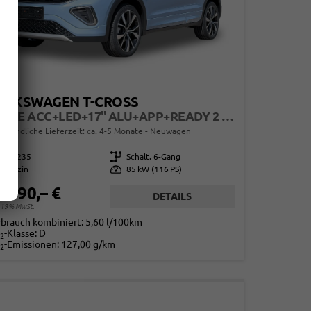
OLKSWAGEN T-CROSS
R-LINE ACC+LED+17'' ALU+APP+READY 2 DISCOVER
erbindliche Lieferzeit: ca. 4-5 Monate
Neuwagen
844235
Getriebe
Schalt. 6-Gang
Benzin
Leistung
85 kW (116 PS)
3.690,– €
DETAILS
. 19% MwSt.
rbrauch kombiniert:
5,60 l/100km
-Klasse:
D
2
-Emissionen:
127,00 g/km
2