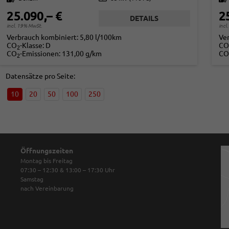
25.090,– €
2
DETAILS
incl. 19% MwSt.
incl
Verbrauch kombiniert:
5,80 l/100km
Ve
CO
-Klasse:
D
CO
2
CO
-Emissionen:
131,00 g/km
CO
2
Datensätze pro Seite:
10
20
50
100
250
Öffnungszeiten
Montag bis Freitag
07:30 – 12:30 & 13:00 – 17:30
Uhr
Samstag
nach Vereinbarung