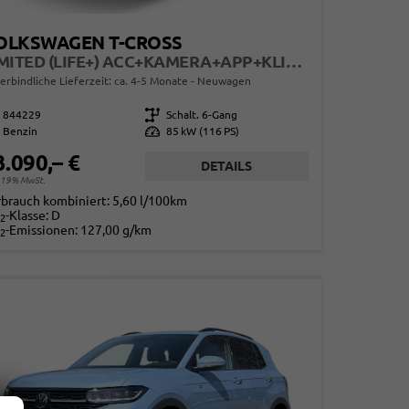
OLKSWAGEN T-CROSS
LIMITED (LIFE+) ACC+KAMERA+APP+KLIMA+LED+17'' ALU
erbindliche Lieferzeit: ca. 4-5 Monate
Neuwagen
844229
Getriebe
Schalt. 6-Gang
Benzin
Leistung
85 kW (116 PS)
3.090,– €
DETAILS
. 19% MwSt.
rbrauch kombiniert:
5,60 l/100km
-Klasse:
D
2
-Emissionen:
127,00 g/km
2