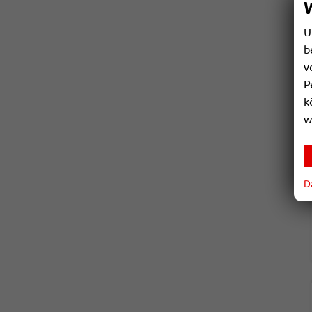
U
b
v
P
k
w
D