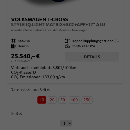
VOLKSWAGEN T-CROSS
STYLE IQ.LIGHT MATRIX+ACC+APP+17'' ALU
unverbindliche Lieferzeit: ca. 4-5 Monate
Neuwagen
Fahrzeugnr.
844234
Getriebe
Doppelkupplungsgetriebe (DSG)
Kraftstoff
Benzin
Leistung
85 kW (116 PS)
25.540,– €
DETAILS
incl. 19% MwSt.
Verbrauch kombiniert:
5,80 l/100km
CO
-Klasse:
D
2
CO
-Emissionen:
133,00 g/km
2
Datensätze pro Seite:
10
20
50
100
250
Seite: