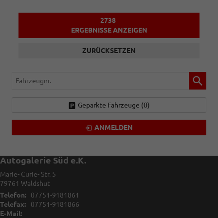
2738
ERGEBNISSE ANZEIGEN
ZURÜCKSETZEN
Fahrzeugnr.
Geparkte Fahrzeuge (
0
)
ANMELDEN
Autogalerie Süd e.K.
Marie- Curie- Str. 5
79761
Waldshut
Telefon:
07751-9181861
Telefax:
07751-9181866
E-Mail: