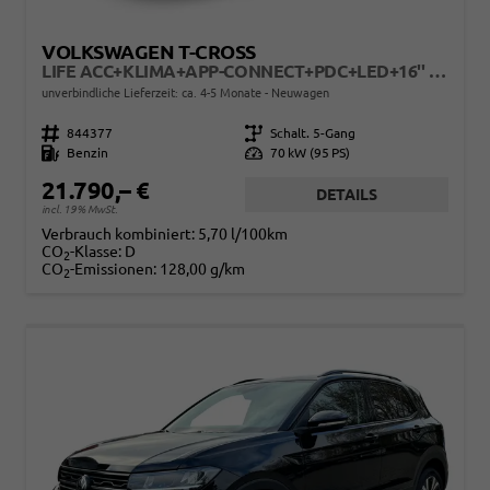
VOLKSWAGEN T-CROSS
LIFE ACC+KLIMA+APP-CONNECT+PDC+LED+16'' ALU
unverbindliche Lieferzeit: ca. 4-5 Monate
Neuwagen
Fahrzeugnr.
844377
Getriebe
Schalt. 5-Gang
Kraftstoff
Benzin
Leistung
70 kW (95 PS)
21.790,– €
DETAILS
incl. 19% MwSt.
Verbrauch kombiniert:
5,70 l/100km
CO
-Klasse:
D
2
CO
-Emissionen:
128,00 g/km
2