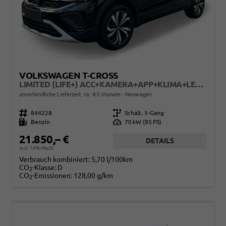
VOLKSWAGEN T-CROSS
LIMITED (LIFE+) ACC+KAMERA+APP+KLIMA+LED+17'' ALU
unverbindliche Lieferzeit: ca. 4-5 Monate
Neuwagen
Fahrzeugnr.
844228
Getriebe
Schalt. 5-Gang
Kraftstoff
Benzin
Leistung
70 kW (95 PS)
21.850,– €
DETAILS
incl. 19% MwSt.
Verbrauch kombiniert:
5,70 l/100km
CO
-Klasse:
D
2
CO
-Emissionen:
128,00 g/km
2