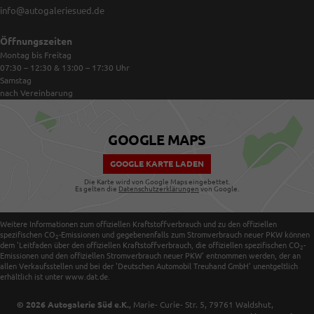
info@autogaleriesued.de
Öffnungszeiten
Montag bis Freitag
07:30 – 12:30 & 13:00 – 17:30
Uhr
Samstag
nach Vereinbarung
GOOGLE MAPS
GOOGLE KARTE LADEN
Die Karte wird von Google Maps eingebettet.
Es gelten die
Datenschutzerklärungen
von Google.
Weitere Informationen zum offiziellen Kraftstoffverbrauch und zu den offiziellen
spezifischen CO
-Emissionen und gegebenenfalls zum Stromverbrauch neuer PKW können
2
dem 'Leitfaden über den offiziellen Kraftstoffverbrauch, die offiziellen spezifischen CO
-
2
Emissionen und den offiziellen Stromverbrauch neuer PKW' entnommen werden, der an
allen Verkaufsstellen und bei der 'Deutschen Automobil Treuhand GmbH' unentgeltlich
erhältlich ist unter www.dat.de.
© 2026
Autogalerie Süd e.K.
,
Marie- Curie- Str. 5
,
79761
Waldshut,