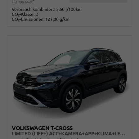
incl. 19% MwSt.
Verbrauch kombiniert:
5,60 l/100km
CO
-Klasse:
D
2
CO
-Emissionen:
127,00 g/km
2
VOLKSWAGEN T-CROSS
LIMITED (LIFE+) ACC+KAMERA+APP+KLIMA+LED+17'' ALU