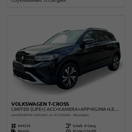
CO
-Emissionen:
127,00 g/km
2
VOLKSWAGEN T-CROSS
LIMITED (LIFE+) ACC+KAMERA+APP+KLIMA+LED+17'' ALU
unverbindliche Lieferzeit: ca. 4-5 Monate
Neuwagen
Fahrzeugnr.
844229
Getriebe
Schalt. 6-Gang
Kraftstoff
Benzin
Leistung
85 kW (116 PS)