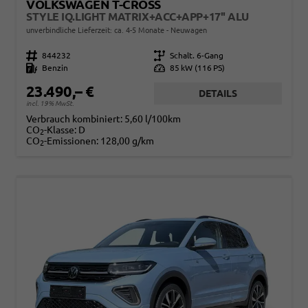
VOLKSWAGEN T-CROSS
STYLE IQ.LIGHT MATRIX+ACC+APP+17'' ALU
unverbindliche Lieferzeit: ca. 4-5 Monate
Neuwagen
Fahrzeugnr.
844232
Getriebe
Schalt. 6-Gang
Kraftstoff
Benzin
Leistung
85 kW (116 PS)
23.490,– €
DETAILS
incl. 19% MwSt.
Verbrauch kombiniert:
5,60 l/100km
CO
-Klasse:
D
2
CO
-Emissionen:
128,00 g/km
2