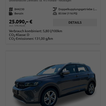
unverbindliche Lieferzeit: ca. 4-5 Monate
Neuwagen
Fahrzeugnr.
844230
Getriebe
Doppelkupplungsgetriebe (DSG)
Kraftstoff
Benzin
Leistung
85 kW (116 PS)
25.090,– €
DETAILS
incl. 19% MwSt.
Verbrauch kombiniert:
5,80 l/100km
CO
-Klasse:
D
2
CO
-Emissionen:
131,00 g/km
2