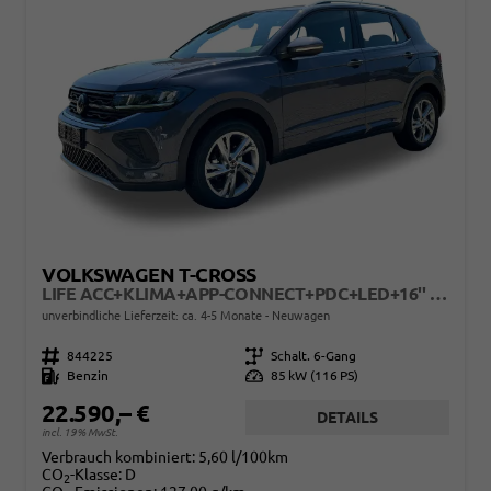
VOLKSWAGEN T-CROSS
LIFE ACC+KLIMA+APP-CONNECT+PDC+LED+16'' ALU
unverbindliche Lieferzeit: ca. 4-5 Monate
Neuwagen
Fahrzeugnr.
844225
Getriebe
Schalt. 6-Gang
Kraftstoff
Benzin
Leistung
85 kW (116 PS)
22.590,– €
DETAILS
incl. 19% MwSt.
Verbrauch kombiniert:
5,60 l/100km
CO
-Klasse:
D
2