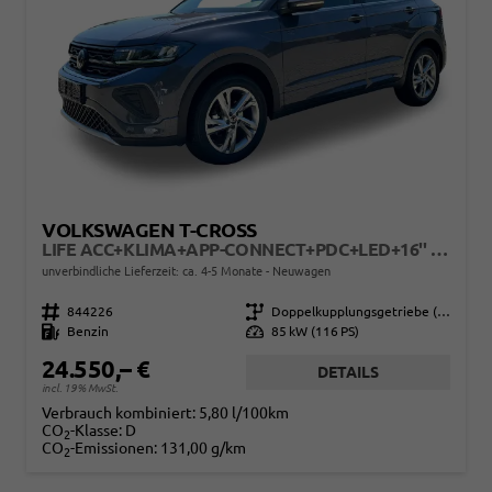
VOLKSWAGEN T-CROSS
LIFE ACC+KLIMA+APP-CONNECT+PDC+LED+16'' ALU
unverbindliche Lieferzeit: ca. 4-5 Monate
Neuwagen
Fahrzeugnr.
844226
Getriebe
Doppelkupplungsgetriebe (DSG)
Kraftstoff
Benzin
Leistung
85 kW (116 PS)
24.550,– €
DETAILS
incl. 19% MwSt.
Verbrauch kombiniert:
5,80 l/100km
CO
-Klasse:
D
2
CO
-Emissionen:
131,00 g/km
2