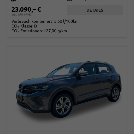
23.090,– €
DETAILS
incl. 19% MwSt.
Verbrauch kombiniert:
5,60 l/100km
CO
-Klasse:
D
2
CO
-Emissionen:
127,00 g/km
2