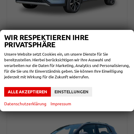
VOLKSWAGEN T-CROSS
WIR RESPEKTIEREN IHRE
R-LINE ACC+LED+17'' ALU+APP+READY 2 DISCOVER
PRIVATSPHÄRE
unverbindliche Lieferzeit: ca. 4-5 Monate
Neuwagen
Unsere Website setzt Cookies ein, um unsere Dienste für Sie
Fahrzeugnr.
844235
Getriebe
Schalt. 6-Gang
bereitzustellen. Hierbei berücksichtigen wir Ihre Auswahl und
Kraftstoff
Benzin
Leistung
85 kW (116 PS)
verarbeiten nur die Daten für Marketing, Analytics und Personalisierung,
23.690,– €
DETAILS
für die Sie uns Ihr Einverständnis geben. Sie können Ihre Einwilligung
incl. 19% MwSt.
jederzeit mit Wirkung für die Zukunft widerrufen.
Verbrauch kombiniert:
5,60 l/100km
CO
-Klasse:
D
2
CO
-Emissionen:
127,00 g/km
ALLE AKZEPTIEREN
EINSTELLUNGEN
2
Datenschutzerklärung
Impressum