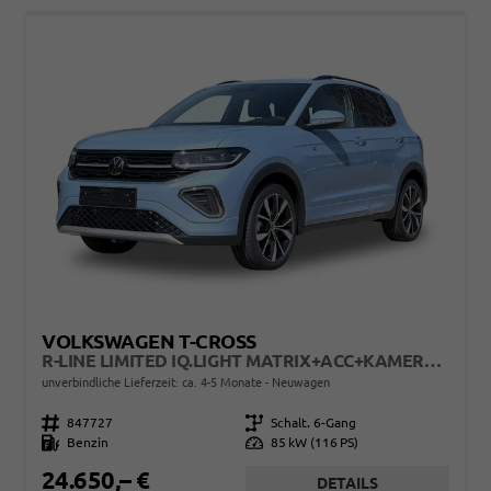
VOLKSWAGEN T-CROSS
R-LINE LIMITED IQ.LIGHT MATRIX+ACC+KAMERA+18'' ALU
unverbindliche Lieferzeit: ca. 4-5 Monate
Neuwagen
Fahrzeugnr.
847727
Getriebe
Schalt. 6-Gang
Kraftstoff
Benzin
Leistung
85 kW (116 PS)
24.650,– €
DETAILS