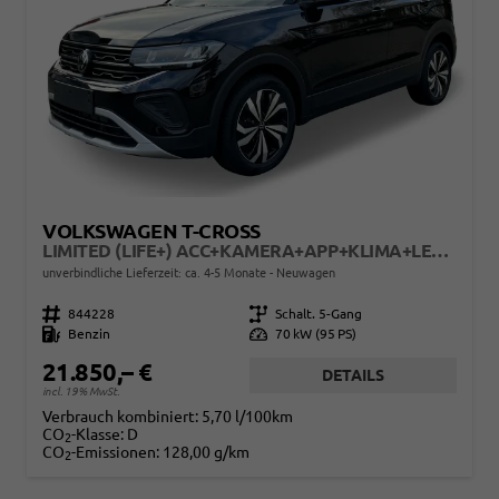
VOLKSWAGEN T-CROSS
LIMITED (LIFE+) ACC+KAMERA+APP+KLIMA+LED+17'' ALU
unverbindliche Lieferzeit: ca. 4-5 Monate
Neuwagen
Fahrzeugnr.
844228
Getriebe
Schalt. 5-Gang
Kraftstoff
Benzin
Leistung
70 kW (95 PS)
21.850,– €
DETAILS
incl. 19% MwSt.
Verbrauch kombiniert:
5,70 l/100km
CO
-Klasse:
D
2
CO
-Emissionen:
128,00 g/km
2