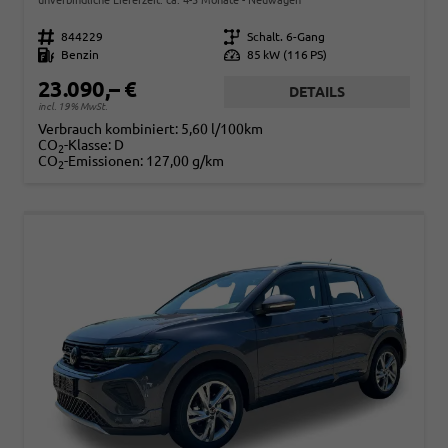
Fahrzeugnr.
844229
Getriebe
Schalt. 6-Gang
Kraftstoff
Benzin
Leistung
85 kW (116 PS)
23.090,– €
DETAILS
incl. 19% MwSt.
Verbrauch kombiniert:
5,60 l/100km
CO
-Klasse:
D
2
CO
-Emissionen:
127,00 g/km
2