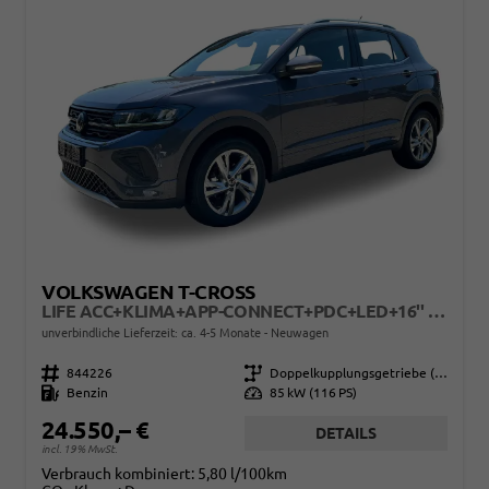
VOLKSWAGEN T-CROSS
LIFE ACC+KLIMA+APP-CONNECT+PDC+LED+16'' ALU
unverbindliche Lieferzeit: ca. 4-5 Monate
Neuwagen
Fahrzeugnr.
844226
Getriebe
Doppelkupplungsgetriebe (DSG)
Kraftstoff
Benzin
Leistung
85 kW (116 PS)
24.550,– €
DETAILS
incl. 19% MwSt.
Verbrauch kombiniert:
5,80 l/100km