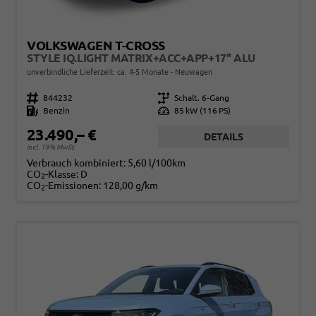
VOLKSWAGEN T-CROSS
STYLE IQ.LIGHT MATRIX+ACC+APP+17'' ALU
unverbindliche Lieferzeit: ca. 4-5 Monate
Neuwagen
Fahrzeugnr.
844232
Getriebe
Schalt. 6-Gang
Kraftstoff
Benzin
Leistung
85 kW (116 PS)
23.490,– €
DETAILS
incl. 19% MwSt.
Verbrauch kombiniert:
5,60 l/100km
CO
-Klasse:
D
2
CO
-Emissionen:
128,00 g/km
2