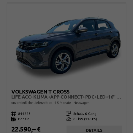
VOLKSWAGEN T-CROSS
LIFE ACC+KLIMA+APP-CONNECT+PDC+LED+16'' ALU
unverbindliche Lieferzeit: ca. 4-5 Monate
Neuwagen
Fahrzeugnr.
844225
Getriebe
Schalt. 6-Gang
Kraftstoff
Benzin
Leistung
85 kW (116 PS)
22.590,– €
DETAILS