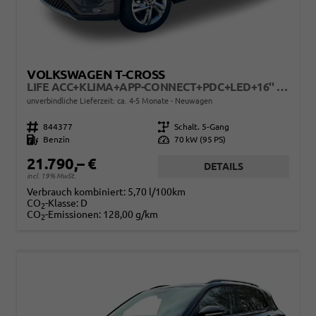
VOLKSWAGEN T-CROSS
LIFE ACC+KLIMA+APP-CONNECT+PDC+LED+16'' ALU
unverbindliche Lieferzeit: ca. 4-5 Monate
Neuwagen
Fahrzeugnr.
844377
Getriebe
Schalt. 5-Gang
Kraftstoff
Benzin
Leistung
70 kW (95 PS)
21.790,– €
DETAILS
incl. 19% MwSt.
Verbrauch kombiniert:
5,70 l/100km
CO
-Klasse:
D
2
CO
-Emissionen:
128,00 g/km
2