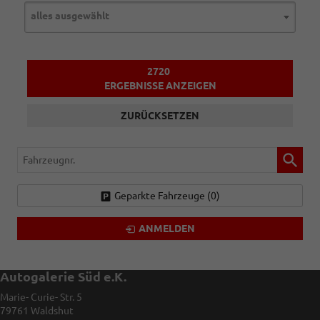
alles ausgewählt
2720
ERGEBNISSE ANZEIGEN
ZURÜCKSETZEN
Fahrzeugnr.
Geparkte Fahrzeuge (
0
)
ANMELDEN
Autogalerie Süd e.K.
Marie- Curie- Str. 5
79761
Waldshut