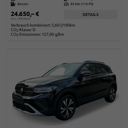
Kraftstoff
Benzin
Leistung
85 kW (116 PS)
24.650,– €
DETAILS
incl. 19% MwSt.
Verbrauch kombiniert:
5,60 l/100km
CO
-Klasse:
D
2
CO
-Emissionen:
127,00 g/km
2