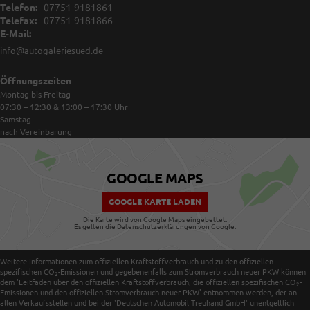
Telefon:
07751-9181861
Telefax:
07751-9181866
E-Mail:
info@autogaleriesued.de
Öffnungszeiten
Montag bis Freitag
07:30 – 12:30 & 13:00 – 17:30
Uhr
Samstag
nach Vereinbarung
GOOGLE MAPS
GOOGLE KARTE LADEN
Die Karte wird von Google Maps eingebettet.
Es gelten die
Datenschutzerklärungen
von Google.
Weitere Informationen zum offiziellen Kraftstoffverbrauch und zu den offiziellen
spezifischen CO
-Emissionen und gegebenenfalls zum Stromverbrauch neuer PKW können
2
dem 'Leitfaden über den offiziellen Kraftstoffverbrauch, die offiziellen spezifischen CO
-
2
Emissionen und den offiziellen Stromverbrauch neuer PKW' entnommen werden, der an
allen Verkaufsstellen und bei der 'Deutschen Automobil Treuhand GmbH' unentgeltlich