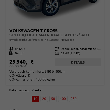
VOLKSWAGEN T-CROSS
STYLE IQ.LIGHT MATRIX+ACC+APP+17'' ALU
unverbindliche Lieferzeit: ca. 4-5 Monate
Neuwagen
Fahrzeugnr.
844234
Getriebe
Doppelkupplungsgetriebe (DSG)
Kraftstoff
Benzin
Leistung
85 kW (116 PS)
25.540,– €
DETAILS
incl. 19% MwSt.
Verbrauch kombiniert:
5,80 l/100km
CO
-Klasse:
D
2
CO
-Emissionen:
133,00 g/km
2
Datensätze pro Seite:
10
20
50
100
250