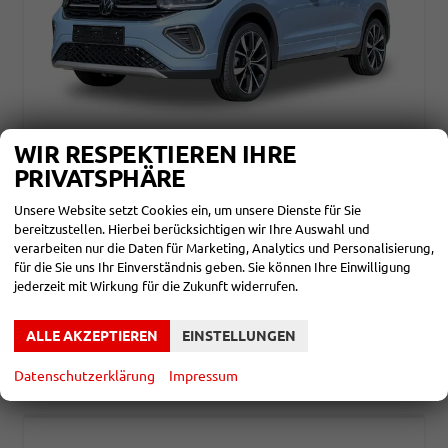
WIR RESPEKTIEREN IHRE
VOLKSWAGEN T-CROSS
PRIVATSPHÄRE
R-LINE ACC+LED+17'' ALU+APP+READY 2 DISCOVER
unverbindliche Lieferzeit: ca. 4-5 Monate
Neuwagen
Unsere Website setzt Cookies ein, um unsere Dienste für Sie
bereitzustellen. Hierbei berücksichtigen wir Ihre Auswahl und
Fahrzeugnr.
844235
Getriebe
Schalt. 6-Gang
verarbeiten nur die Daten für Marketing, Analytics und Personalisierung,
Kraftstoff
Benzin
Leistung
85 kW (116 PS)
für die Sie uns Ihr Einverständnis geben. Sie können Ihre Einwilligung
jederzeit mit Wirkung für die Zukunft widerrufen.
23.690,– €
DETAILS
incl. 19% MwSt.
Verbrauch kombiniert:
5,60 l/100km
ALLE AKZEPTIEREN
EINSTELLUNGEN
CO
-Klasse:
D
2
CO
-Emissionen:
127,00 g/km
2
Datenschutzerklärung
Impressum