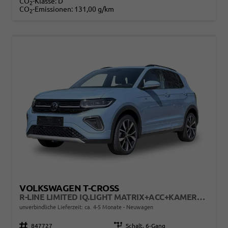
CO
-Klasse:
D
2
CO
-Emissionen:
131,00 g/km
2
VOLKSWAGEN T-CROSS
R-LINE LIMITED IQ.LIGHT MATRIX+ACC+KAMERA+18'' ALU
unverbindliche Lieferzeit: ca. 4-5 Monate
Neuwagen
Fahrzeugnr.
847727
Getriebe
Schalt. 6-Gang