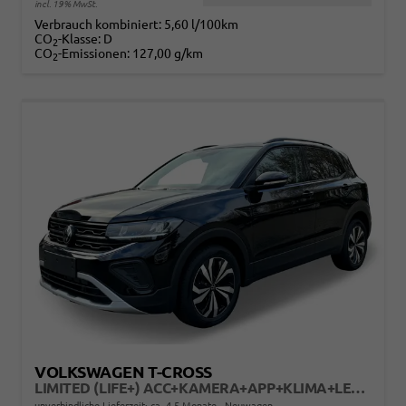
incl. 19% MwSt.
Verbrauch kombiniert:
5,60 l/100km
CO
-Klasse:
D
2
CO
-Emissionen:
127,00 g/km
2
VOLKSWAGEN T-CROSS
LIMITED (LIFE+) ACC+KAMERA+APP+KLIMA+LED+17'' ALU
unverbindliche Lieferzeit: ca. 4-5 Monate
Neuwagen