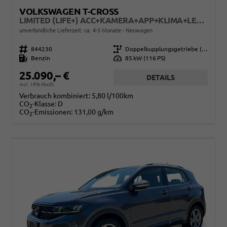
VOLKSWAGEN T-CROSS
LIMITED (LIFE+) ACC+KAMERA+APP+KLIMA+LED+17'' ALU
unverbindliche Lieferzeit: ca. 4-5 Monate
Neuwagen
Fahrzeugnr.
844230
Getriebe
Doppelkupplungsgetriebe (DSG)
Kraftstoff
Benzin
Leistung
85 kW (116 PS)
25.090,– €
DETAILS
incl. 19% MwSt.
Verbrauch kombiniert:
5,80 l/100km
CO
-Klasse:
D
2
CO
-Emissionen:
131,00 g/km
2