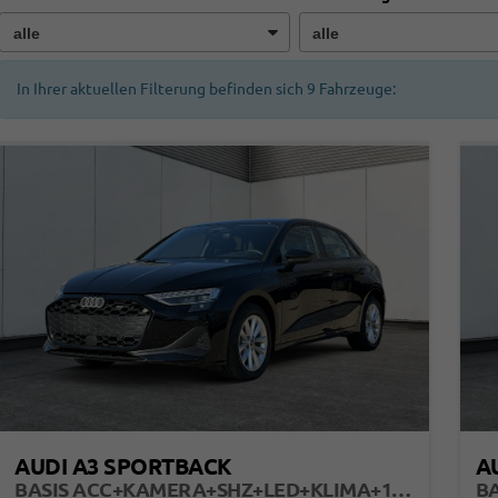
In Ihrer aktuellen Filterung befinden sich
9
Fahrzeuge:
AUDI A3 SPORTBACK
A
BASIS ACC+KAMERA+SHZ+LED+KLIMA+16" LM+APP