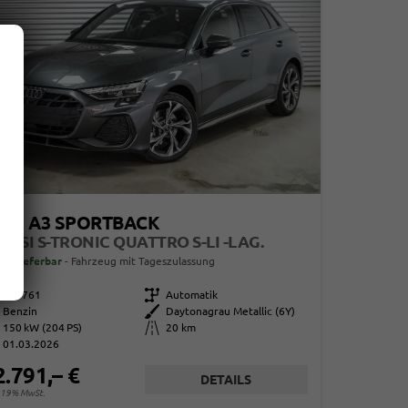
UDI A3 SPORTBACK
 TFSI S-TRONIC QUATTRO S-LI -LAG.
ort lieferbar
Fahrzeug mit Tageszulassung
863761
Getriebe
Automatik
Benzin
Außenfarbe
Daytonagrau Metallic (6Y)
150 kW (204 PS)
Kilometerstand
20 km
01.03.2026
2.791,– €
DETAILS
. 19% MwSt.