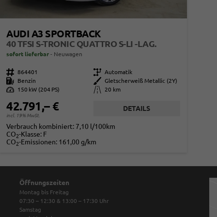
AUDI A3 SPORTBACK
40 TFSI S-TRONIC QUATTRO S-LI -LAG.
sofort lieferbar
Neuwagen
Fahrzeugnr.
864401
Getriebe
Automatik
Kraftstoff
Benzin
Außenfarbe
Gletscherweiß Metallic (2Y)
Leistung
150 kW (204 PS)
Kilometerstand
20 km
42.791,– €
DETAILS
incl. 19% MwSt.
Verbrauch kombiniert:
7,10 l/100km
CO
-Klasse:
F
2
CO
-Emissionen:
161,00 g/km
2
Öffnungszeiten
Montag bis Freitag
07:30 – 12:30 & 13:00 – 17:30
Uhr
Samstag