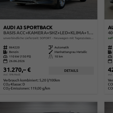
AUDI A3 SPORTBACK
A
BASIS ACC+KAMERA+SHZ+LED+KLIMA+16" LM+APP
40
unverbindliche Lieferzeit: SOFORT
Neuwagen mit Tageszulassung
sof
Fahrzeugnr.
864220
Getriebe
Automatik
Fahrzeugnr.
Kraftstoff
Benzin
Außenfarbe
Manhattangrau Metallic
Kraftstoff
Leistung
110 kW (150 PS)
Kilometerstand
10 km
Leistung
26.06.2026
31.270,– €
4
DETAILS
incl. 19% MwSt.
incl
Verbrauch kombiniert:
5,20 l/100km
Ve
CO
-Klasse:
D
CO
2
CO
-Emissionen:
119,00 g/km
CO
2