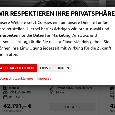
WIR RESPEKTIEREN IHRE PRIVATSPHÄRE
nsere Website setzt Cookies ein, um unsere Dienste für Sie
ereitzustellen. Hierbei berücksichtigen wir Ihre Auswahl und
erarbeiten nur die Daten für Marketing, Analytics und
ersonalisierung, für die Sie uns Ihr Einverständnis geben. Sie
önnen Ihre Einwilligung jederzeit mit Wirkung für die Zukunft
iderrufen.
AUDI A3 SPORTBACK
A
40 TFSI S-TRONIC QUATTRO S-LI -LAG.
40
ALLE AKZEPTIEREN
EINSTELLUNGEN
sofort lieferbar
Fahrzeug mit Tageszulassung
sof
atenschutzerklärung
Impressum
Fahrzeugnr.
863760
Getriebe
Automatik
Fahrzeugnr.
Kraftstoff
Benzin
Außenfarbe
Daytonagrau Metallic (6Y)
Kraftstoff
Leistung
150 kW (204 PS)
Kilometerstand
20 km
Leistung
01.03.2026
42.791,– €
4
DETAILS
incl. 19% MwSt.
incl