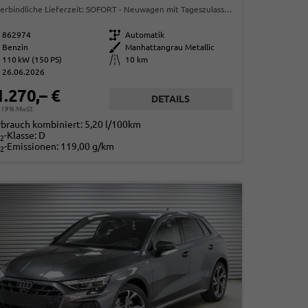
erbindliche Lieferzeit: SOFORT
Neuwagen mit Tageszulassung
862974
Getriebe
Automatik
Benzin
Außenfarbe
Manhattangrau Metallic
110 kW (150 PS)
Kilometerstand
10 km
26.06.2026
1.270,– €
DETAILS
. 19% MwSt.
rbrauch kombiniert:
5,20 l/100km
-Klasse:
D
2
-Emissionen:
119,00 g/km
2