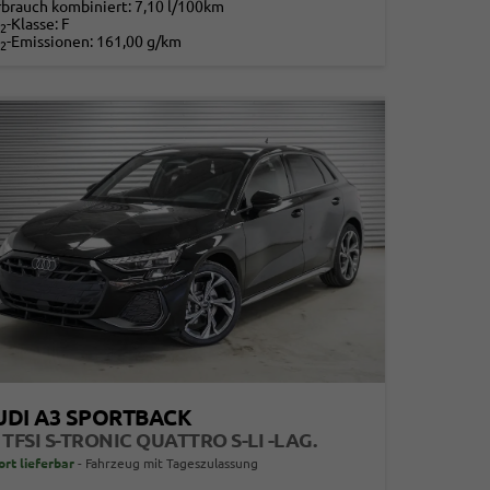
rbrauch kombiniert:
7,10 l/100km
-Klasse:
F
2
-Emissionen:
161,00 g/km
2
UDI A3 SPORTBACK
 TFSI S-TRONIC QUATTRO S-LI -LAG.
ort lieferbar
Fahrzeug mit Tageszulassung