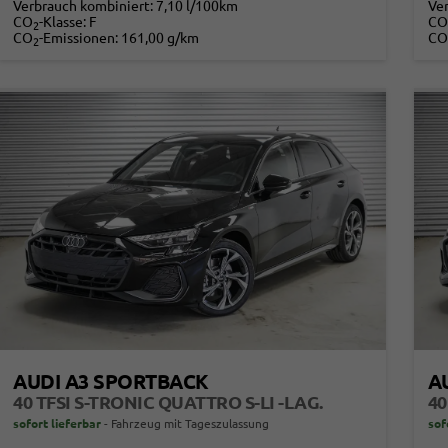
Verbrauch kombiniert:
7,10 l/100km
Ve
CO
-Klasse:
F
CO
2
CO
-Emissionen:
161,00 g/km
CO
2
AUDI A3 SPORTBACK
A
40 TFSI S-TRONIC QUATTRO S-LI -LAG.
40
sofort lieferbar
Fahrzeug mit Tageszulassung
sof