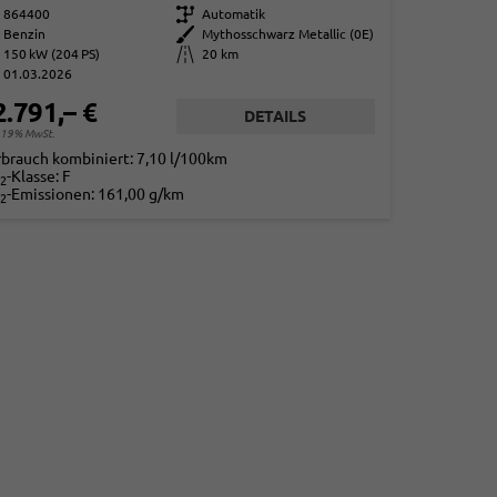
864400
Getriebe
Automatik
Benzin
Außenfarbe
Mythosschwarz Metallic (0E)
150 kW (204 PS)
Kilometerstand
20 km
01.03.2026
2.791,– €
DETAILS
. 19% MwSt.
rbrauch kombiniert:
7,10 l/100km
-Klasse:
F
2
-Emissionen:
161,00 g/km
2