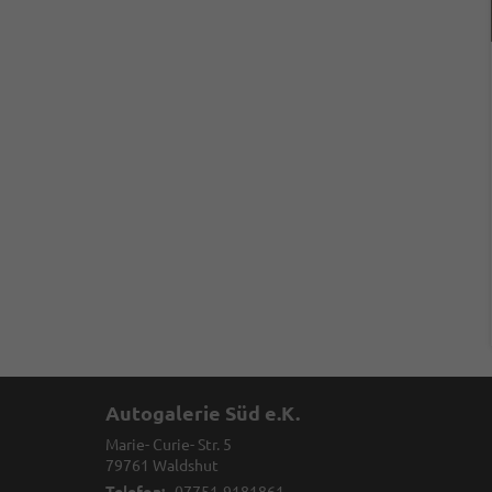
Autogalerie Süd e.K.
Marie- Curie- Str. 5
79761
Waldshut