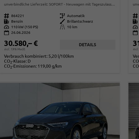
unverbindliche Lieferzeit: SOFORT
Neuwagen mit Tageszulassung
unv
Fahrzeugnr.
864221
Getriebe
Automatik
Fahrzeugnr.
Kraftstoff
Benzin
Außenfarbe
Brillantschwarz
Kraftstoff
Leistung
110 kW (150 PS)
Kilometerstand
10 km
Leistung
26.06.2026
30.580,– €
3
DETAILS
incl. 19% MwSt.
incl
Verbrauch kombiniert:
5,20 l/100km
Ve
CO
-Klasse:
D
CO
2
CO
-Emissionen:
119,00 g/km
CO
2