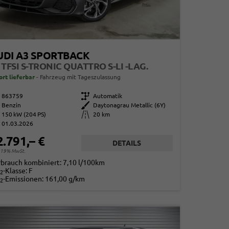
UDI A3 SPORTBACK
 TFSI S-TRONIC QUATTRO S-LI -LAG.
ort lieferbar
Fahrzeug mit Tageszulassung
863759
Getriebe
Automatik
Benzin
Außenfarbe
Daytonagrau Metallic (6Y)
150 kW (204 PS)
Kilometerstand
20 km
01.03.2026
2.791,– €
DETAILS
. 19% MwSt.
rbrauch kombiniert:
7,10 l/100km
-Klasse:
F
2
-Emissionen:
161,00 g/km
2