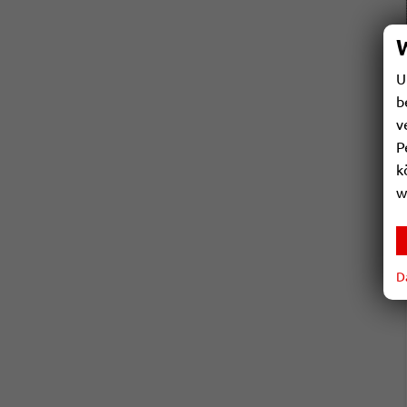
U
b
v
P
k
w
D