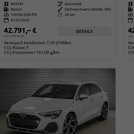
Fahrzeugnr.
864399
Getriebe
Automatik
Fahrzeugnr.
Kraftstoff
Benzin
Außenfarbe
Mythosschwarz Metallic (0E)
Kraftstoff
Leistung
150 kW (204 PS)
Kilometerstand
20 km
Leistung
01.03.2026
42.791,– €
4
DETAILS
incl. 19% MwSt.
incl
Verbrauch kombiniert:
7,10 l/100km
Ve
CO
-Klasse:
F
CO
2
CO
-Emissionen:
161,00 g/km
CO
2