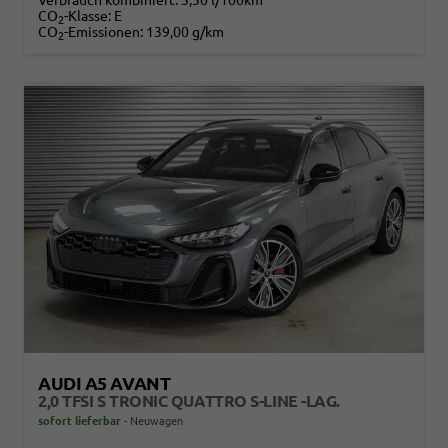
CO
-Klasse:
E
2
CO
-Emissionen:
139,00 g/km
2
AUDI A5 AVANT
2,0 TFSI S TRONIC QUATTRO S-LINE -LAG.
sofort lieferbar
Neuwagen