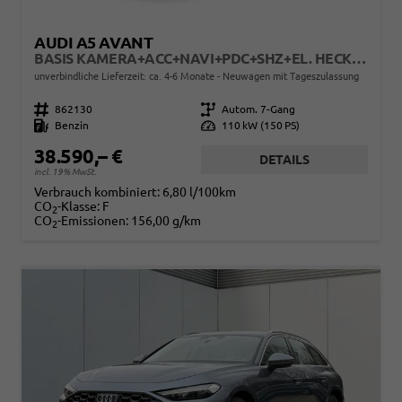
AUDI A5 AVANT
BASIS KAMERA+ACC+NAVI+PDC+SHZ+EL. HECKKL.+17 LM
unverbindliche Lieferzeit: ca. 4-6 Monate
Neuwagen mit Tageszulassung
Fahrzeugnr.
862130
Getriebe
Autom. 7-Gang
Kraftstoff
Benzin
Leistung
110 kW (150 PS)
38.590,– €
DETAILS
incl. 19% MwSt.
Verbrauch kombiniert:
6,80 l/100km
CO
-Klasse:
F
2
CO
-Emissionen:
156,00 g/km
2