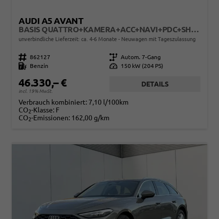
AUDI A5 AVANT
BASIS QUATTRO+KAMERA+ACC+NAVI+PDC+SHZ+EL. HECKKL.
unverbindliche Lieferzeit: ca. 4-6 Monate
Neuwagen mit Tageszulassung
Fahrzeugnr.
862127
Getriebe
Autom. 7-Gang
Kraftstoff
Benzin
Leistung
150 kW (204 PS)
46.330,– €
DETAILS
incl. 19% MwSt.
Verbrauch kombiniert:
7,10 l/100km
CO
-Klasse:
F
2
CO
-Emissionen:
162,00 g/km
2