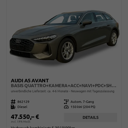
AUDI A5 AVANT
BASIS QUATTRO+KAMERA+ACC+NAVI+PDC+SHZ+EL. HECKKL.
unverbindliche Lieferzeit: ca. 4-6 Monate
Neuwagen mit Tageszulassung
Fahrzeugnr.
862129
Getriebe
Autom. 7-Gang
Kraftstoff
Diesel
Leistung
150 kW (204 PS)
47.550,– €
DETAILS
incl. 19% MwSt.
Verbrauch kombiniert:
5,30 l/100km