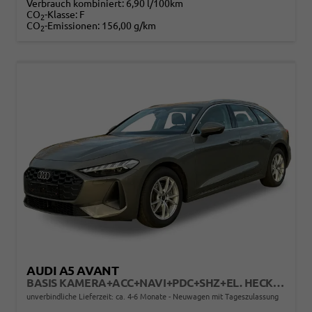
Verbrauch kombiniert:
6,90 l/100km
CO
-Klasse:
F
2
CO
-Emissionen:
156,00 g/km
2
AUDI A5 AVANT
BASIS KAMERA+ACC+NAVI+PDC+SHZ+EL. HECKKL.+17 LM
unverbindliche Lieferzeit: ca. 4-6 Monate
Neuwagen mit Tageszulassung