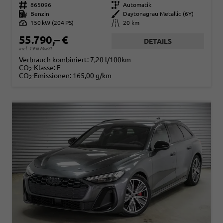
Fahrzeugnr.
865096
Getriebe
Automatik
Kraftstoff
Benzin
Außenfarbe
Daytonagrau Metallic (6Y)
Leistung
150 kW (204 PS)
Kilometerstand
20 km
55.790,– €
DETAILS
incl. 19% MwSt.
Verbrauch kombiniert:
7,20 l/100km
CO
-Klasse:
F
2
CO
-Emissionen:
165,00 g/km
2