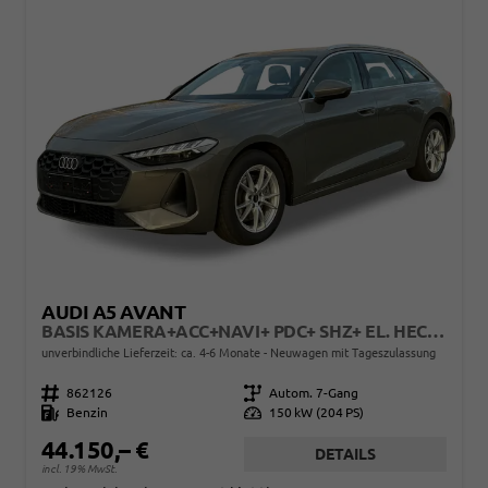
AUDI A5 AVANT
BASIS KAMERA+ACC+NAVI+ PDC+ SHZ+ EL. HECKKL.+17 LM
unverbindliche Lieferzeit: ca. 4-6 Monate
Neuwagen mit Tageszulassung
Fahrzeugnr.
862126
Getriebe
Autom. 7-Gang
Kraftstoff
Benzin
Leistung
150 kW (204 PS)
44.150,– €
DETAILS
incl. 19% MwSt.