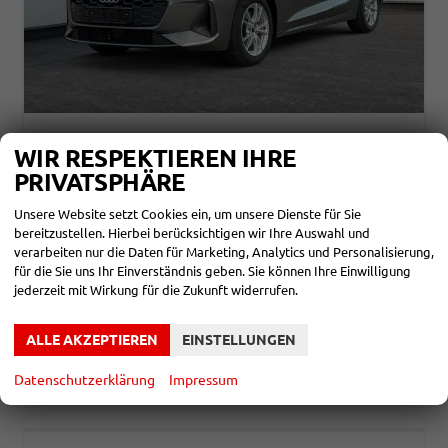
AUDI A5 AVANT
WIR RESPEKTIEREN IHRE
BASIS QUATTRO NAVI+PDC+SHZ+EL.HECKKL.
PRIVATSPHÄRE
unverbindliche Lieferzeit: SOFORT
Neuwagen mit Tageszulassung
Unsere Website setzt Cookies ein, um unsere Dienste für Sie
Fahrzeugnr.
861777
Getriebe
Autom. 7-Gang
bereitzustellen. Hierbei berücksichtigen wir Ihre Auswahl und
Kraftstoff
Diesel
Außenfarbe
Chronosgrau Metallic
verarbeiten nur die Daten für Marketing, Analytics und Personalisierung,
Leistung
150 kW (204 PS)
Kilometerstand
10 km
für die Sie uns Ihr Einverständnis geben. Sie können Ihre Einwilligung
12.12.2025
jederzeit mit Wirkung für die Zukunft widerrufen.
46.480,– €
DETAILS
incl. 19% MwSt.
ALLE AKZEPTIEREN
EINSTELLUNGEN
Verbrauch kombiniert:
6,70 l/100km
CO
-Klasse:
E
2
CO
-Emissionen:
137,00 g/km
Datenschutzerklärung
Impressum
2