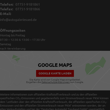
Telefon:
07751-9181861
Telefax:
07751-9181866
E-Mail:
info@autogaleriesued.de
Öffnungszeiten
Montag bis Freitag
07:30 – 12:30 & 13:00 – 17:30
Uhr
Samstag
nach Vereinbarung
GOOGLE MAPS
GOOGLE KARTE LADEN
Die Karte wird von Google Maps eingebettet.
Es gelten die
Datenschutzerklärungen
von Google.
Weitere Informationen zum offiziellen Kraftstoffverbrauch und zu den offiziellen
spezifischen CO
-Emissionen und gegebenenfalls zum Stromverbrauch neuer PKW können
2
dem 'Leitfaden über den offiziellen Kraftstoffverbrauch, die offiziellen spezifischen CO
-
2
Emissionen und den offiziellen Stromverbrauch neuer PKW' entnommen werden, der an
allen Verkaufsstellen und bei der 'Deutschen Automobil Treuhand GmbH' unentgeltlich