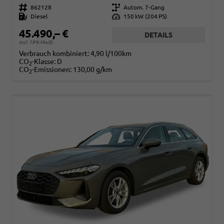
Fahrzeugnr.
862128
Getriebe
Autom. 7-Gang
Kraftstoff
Diesel
Leistung
150 kW (204 PS)
45.490,– €
DETAILS
incl. 19% MwSt.
Verbrauch kombiniert:
4,90 l/100km
CO
-Klasse:
D
2
CO
-Emissionen:
130,00 g/km
2