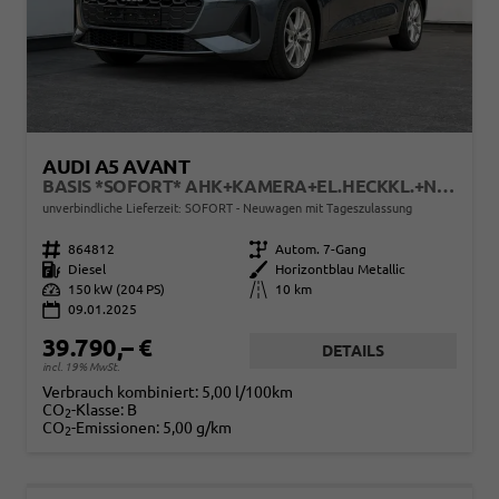
AUDI A5 AVANT
BASIS *SOFORT* AHK+KAMERA+EL.HECKKL.+NAVI+SHZ+17 LM
unverbindliche Lieferzeit: SOFORT
Neuwagen mit Tageszulassung
Fahrzeugnr.
864812
Getriebe
Autom. 7-Gang
Kraftstoff
Diesel
Außenfarbe
Horizontblau Metallic
Leistung
150 kW (204 PS)
Kilometerstand
10 km
09.01.2025
39.790,– €
DETAILS
incl. 19% MwSt.
Verbrauch kombiniert:
5,00 l/100km
CO
-Klasse:
B
2
CO
-Emissionen:
5,00 g/km
2