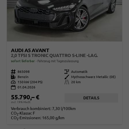
AUDI A5 AVANT
2,0 TFSI S TRONIC QUATTRO S-LINE -LAG.
sofort lieferbar
Fahrzeug mit Tageszulassung
Fahrzeugnr.
865098
Getriebe
Automatik
Kraftstoff
Benzin
Außenfarbe
Mythosschwarz Metallic (0E)
Leistung
150 kW (204 PS)
Kilometerstand
20 km
01.04.2026
55.790,– €
DETAILS
incl. 19% MwSt.
Verbrauch kombiniert:
7,30 l/100km
CO
-Klasse:
F
2
CO
-Emissionen:
165,00 g/km
2