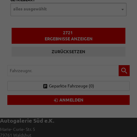
alles ausgewählt
2721
ERGEBNISSE ANZEIGEN
ZURÜCKSETZEN
Fahrzeugnr.
Geparkte Fahrzeuge (
0
)
ANMELDEN
Autogalerie Süd e.K.
Marie- Curie- Str. 5
79761
Waldshut