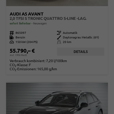
AUDI A5 AVANT
2,0 TFSI S TRONIC QUATTRO S-LINE -LAG.
sofort lieferbar
Neuwagen
Fahrzeugnr.
865097
Getriebe
Automatik
Kraftstoff
Benzin
Außenfarbe
Daytonagrau Metallic (6Y)
Leistung
150 kW (204 PS)
Kilometerstand
20 km
55.790,– €
DETAILS
incl. 19% MwSt.
Verbrauch kombiniert:
7,20 l/100km
CO
-Klasse:
F
2
CO
-Emissionen:
165,00 g/km
2