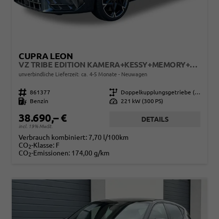
CUPRA LEON
VZ TRIBE EDITION KAMERA+KESSY+MEMORY+SHZ+ACC+PDC+LED+19" ALU
unverbindliche Lieferzeit: ca. 4-5 Monate
Neuwagen
Fahrzeugnr.
861377
Getriebe
Doppelkupplungsgetriebe (DSG)
Kraftstoff
Benzin
Leistung
221 kW (300 PS)
38.690,– €
DETAILS
incl. 19% MwSt.
Verbrauch kombiniert:
7,70 l/100km
CO
-Klasse:
F
2
CO
-Emissionen:
174,00 g/km
2