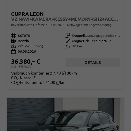
CUPRA LEON
VZ NAVI+KAMERA+KESSY+MEMORY+SHZ+ACC+PDC+LED+19" ALU
unverbindliche Lieferzeit:
27.08.2026
Neuwagen mit Tageszulassung
Fahrzeugnr.
867070
Getriebe
Doppelkupplungsgetriebe (DSG)
Kraftstoff
Benzin
Außenfarbe
Magnetich Tech Metallic
Leistung
221 kW (300 PS)
Kilometerstand
10 km
06.08.2026
36.380,– €
DETAILS
incl. 19% MwSt.
Verbrauch kombiniert:
7,70 l/100km
CO
-Klasse:
F
2
CO
-Emissionen:
174,00 g/km
2