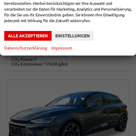
bereitzustellen. Hierbei berücksichtigen wir Ihre Auswahl und
unverbindliche Lieferzeit:
27.08.2026
Neuwagen mit Tageszulassung
verarbeiten nur die Daten für Marketing, Analytics und Personalisierung,
für die Sie uns Ihr Einverständnis geben. Sie können Ihre Einwilligung
Fahrzeugnr.
867072
Getriebe
Doppelkupplungsgetriebe (DSG)
jederzeit mit Wirkung für die Zukunft widerrufen.
Kraftstoff
Benzin
Außenfarbe
Dark Void Metallic
Leistung
221 kW (300 PS)
Kilometerstand
10 km
06.08.2026
ALLE AKZEPTIEREN
EINSTELLUNGEN
36.680,– €
DETAILS
Datenschutzerklärung
Impressum
incl. 19% MwSt.
Verbrauch kombiniert:
7,70 l/100km
CO
-Klasse:
F
2
CO
-Emissionen:
174,00 g/km
2