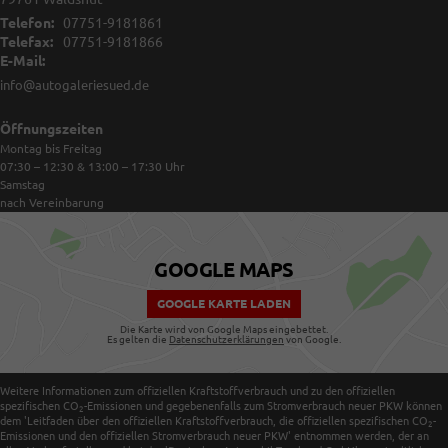
Telefon:
07751-9181861
Telefax:
07751-9181866
E-Mail:
info@autogaleriesued.de
Öffnungszeiten
Montag bis Freitag
07:30 – 12:30 & 13:00 – 17:30
Uhr
Samstag
nach Vereinbarung
GOOGLE MAPS
GOOGLE KARTE LADEN
Die Karte wird von Google Maps eingebettet.
Es gelten die
Datenschutzerklärungen
von Google.
Weitere Informationen zum offiziellen Kraftstoffverbrauch und zu den offiziellen
spezifischen CO
-Emissionen und gegebenenfalls zum Stromverbrauch neuer PKW können
2
dem 'Leitfaden über den offiziellen Kraftstoffverbrauch, die offiziellen spezifischen CO
-
2
Emissionen und den offiziellen Stromverbrauch neuer PKW' entnommen werden, der an