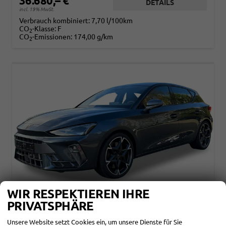
36.680,– €
DETAILS
incl. 19% MwSt.
Verbrauch kombiniert:
7,70 l/100km
CO
-Klasse:
F
2
CO
-Emissionen:
174,00 g/km
2
WIR RESPEKTIEREN IHRE
PRIVATSPHÄRE
CUPRA LEON
VZ NAVI+KAMERA+KESSY+MEMORY+SHZ+ACC+PDC+LED+19" ALU
Unsere Website setzt Cookies ein, um unsere Dienste für Sie