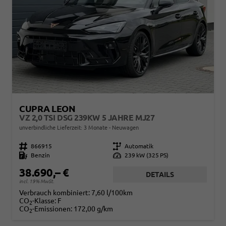
CUPRA LEON
VZ 2,0 TSI DSG 239KW 5 JAHRE MJ27
unverbindliche Lieferzeit:
3 Monate
Neuwagen
Fahrzeugnr.
866915
Getriebe
Automatik
Kraftstoff
Benzin
Leistung
239 kW (325 PS)
38.690,– €
DETAILS
incl. 19% MwSt.
Verbrauch kombiniert:
7,60 l/100km
CO
-Klasse:
F
2
CO
-Emissionen:
172,00 g/km
2