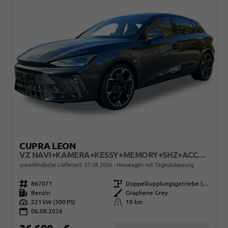
CUPRA LEON
VZ NAVI+KAMERA+KESSY+MEMORY+SHZ+ACC+PDC+LED+19" ALU
unverbindliche Lieferzeit:
27.08.2026
Neuwagen mit Tageszulassung
Fahrzeugnr.
867071
Getriebe
Doppelkupplungsgetriebe (DSG)
Kraftstoff
Benzin
Außenfarbe
Graphene Grey
Leistung
221 kW (300 PS)
Kilometerstand
10 km
06.08.2026