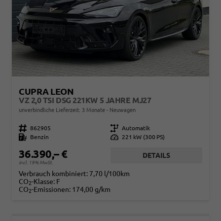
CUPRA LEON
VZ 2,0 TSI DSG 221KW 5 JAHRE MJ27
unverbindliche Lieferzeit:
3 Monate
Neuwagen
Fahrzeugnr.
862905
Getriebe
Automatik
Kraftstoff
Benzin
Leistung
221 kW (300 PS)
36.390,– €
DETAILS
incl. 19% MwSt.
Verbrauch kombiniert:
7,70 l/100km
CO
-Klasse:
F
2
CO
-Emissionen:
174,00 g/km
2