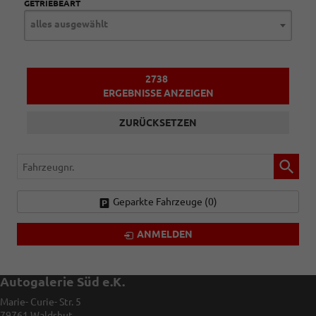
GETRIEBEART
alles ausgewählt
2738
ERGEBNISSE ANZEIGEN
ZURÜCKSETZEN
Fahrzeugnr.
Geparkte Fahrzeuge (
0
)
ANMELDEN
Autogalerie Süd e.K.
Marie- Curie- Str. 5
79761
Waldshut