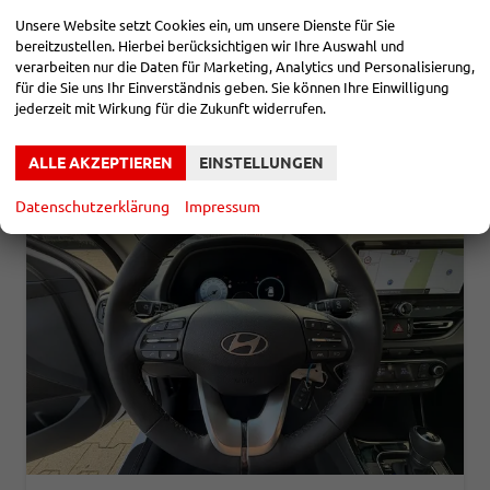
Kraftstoff
Benzin
Leistung
85 kW (116 PS)
Unsere Website setzt Cookies ein, um unsere Dienste für Sie
21.390,– €
bereitzustellen. Hierbei berücksichtigen wir Ihre Auswahl und
DETAILS
verarbeiten nur die Daten für Marketing, Analytics und Personalisierung,
incl. 19% MwSt.
für die Sie uns Ihr Einverständnis geben. Sie können Ihre Einwilligung
Verbrauch kombiniert:
5,90 l/100km
CO
-Klasse:
D
jederzeit mit Wirkung für die Zukunft widerrufen.
2
CO
-Emissionen:
134,00 g/km
2
ALLE AKZEPTIEREN
EINSTELLUNGEN
Datenschutzerklärung
Impressum