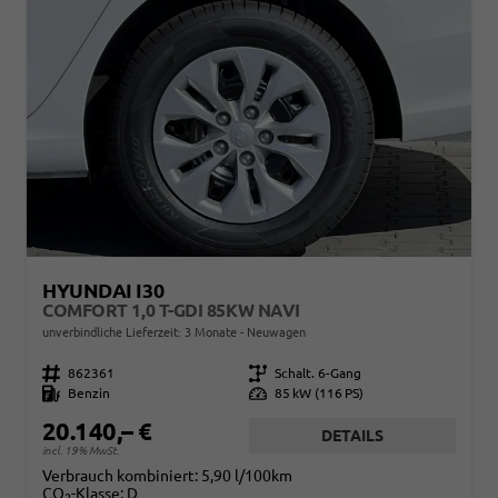
HYUNDAI I30
COMFORT 1,0 T-GDI 85KW NAVI
unverbindliche Lieferzeit:
3 Monate
Neuwagen
Fahrzeugnr.
862361
Getriebe
Schalt. 6-Gang
Kraftstoff
Benzin
Leistung
85 kW (116 PS)
20.140,– €
DETAILS
incl. 19% MwSt.
Verbrauch kombiniert:
5,90 l/100km
CO
-Klasse:
D
2