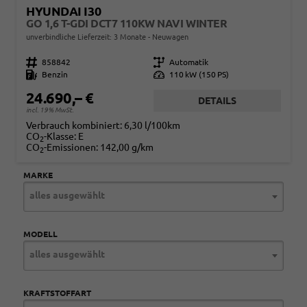
HYUNDAI I30
GO 1,6 T-GDI DCT7 110KW NAVI WINTER
unverbindliche Lieferzeit:
3 Monate
Neuwagen
Fahrzeugnr.
858842
Getriebe
Automatik
Kraftstoff
Benzin
Leistung
110 kW (150 PS)
24.690,– €
DETAILS
incl. 19% MwSt.
Verbrauch kombiniert:
6,30 l/100km
CO
-Klasse:
E
2
CO
-Emissionen:
142,00 g/km
2
MARKE
alles ausgewählt
MODELL
alles ausgewählt
KRAFTSTOFFART